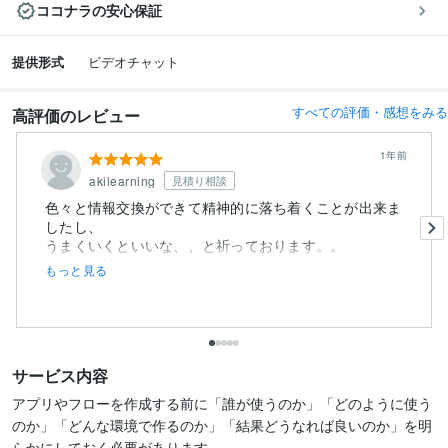
ココナラの安心保証
提供形式
ビデオチャット
すべての評価・感想をみる
高評価のレビュー
1年前
akilearning
見積り相談
色々と情報交換ができて精神的に落ち着くことが出来ま
したし、
うまくいくといいな、、と祈っております。。
また、趣旨と外れ...
もっと見る
サービス内容
アプリやフローを作成する前に「誰が使うのか」「どのように使う
のか」「どんな環境で作るのか」「結果どうなれば良いのか」を明
らかにしておく必要があります。
