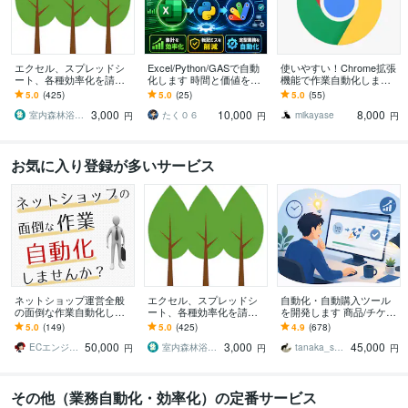
エクセル、スプレッドシ
Excel/Python/GASで自動
使いやすい！Chrome拡張
ート、各種効率化を請負
化します 時間と価値を生
機能で作業自動化します 2
ます 集計、データ分析、
む、あなたの自動化
00件以上の自動化実績で
5.0
(425)
5.0
(25)
5.0
(55)
管理表、業務効率化はお
ご要望にお応えします。
3,000
10,000
8,000
任せ下さい！
室内森林浴届け隊
たく０６
mikayase
円
円
円
お気に入り登録が多いサービス
ネットショップ運営全般
エクセル、スプレッドシ
自動化・自動購入ツール
の面倒な作業自動化しま
ート、各種効率化を請負
を開発します 商品/チケッ
す 楽天・アマゾン・ヤフ
ます 集計、データ分析、
ト/レッスン/予約など何で
5.0
(149)
5.0
(425)
4.9
(678)
ーショッピング面倒な作
管理表、業務効率化はお
もどうぞ！
50,000
3,000
45,000
業してませんか？
任せ下さい！
ECエンジニア neger
室内森林浴届け隊
tanaka_s_001
円
円
円
その他（業務自動化・効率化）の定番サービス