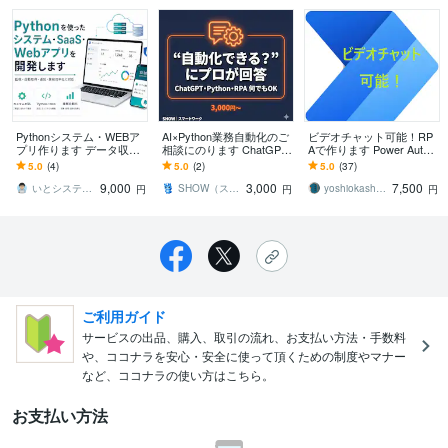
Pythonシステム・WEBア
AI×Python業務自動化のご
ビデオチャット可能！RP
プリ作ります データ収集
相談にのります ChatGP
Aで作ります Power Autom
を利用したアプリ作りま
T・スクレイピング・RP
ateで作業自動化・効率化
5.0
(4)
5.0
(2)
5.0
(37)
す。
A、何でも相談OK
をします。
9,000
3,000
7,500
いとシステムズ
SHOW（スマートワーク）
yoshiokashokai
円
円
円
ご利用ガイド
サービスの出品、購入、取引の流れ、お支払い方法・手数料
や、ココナラを安心・安全に使って頂くための制度やマナー
など、ココナラの使い方はこちら。
お支払い方法