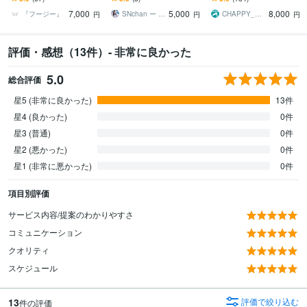
合致する新着商品をPCや
5！スキルテスト1位の確
7,000
5,000
8,000
スマホに高速通知！
かな技術力
『フージー』
SNchan ー しんの
CHAPPY_Engineer
円
円
円
評価・感想（13件）- 非常に良かった
5.0
総合評価
星5 (非常に良かった)
13件
星4 (良かった)
0件
星3 (普通)
0件
星2 (悪かった)
0件
星1 (非常に悪かった)
0件
項目別評価
サービス内容/提案のわかりやすさ
コミュニケーション
クオリティ
スケジュール
13
評価で絞り込む
件の評価