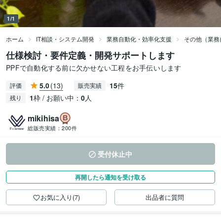
1/1
ホーム
IT相談・システム開発
業務自動化・効率化支援
その他（業務
仕様検討・要件定義・開発サポートします
PPFで自動化する前に欠かせない工程をお手伝いします
5.0
(13)
15
件
評価
販売実績
1
枠 / お願い中：
0
人
残り
mikihisa
総販売実績：
200件
受付休止中
再開したら通知を受け取る
お気に入り(7)
出品者に質問