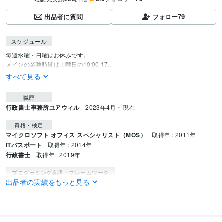
出品者に質問
フォロー
79
スケジュール
毎週水曜・日曜はお休みです。

メインの業務時間は土曜日の10:00-17...
すべて見る
職歴
行政書士事務所ユアウィル
2023年4月 ~ 現在
資格・検定
マイクロソフト オフィス スペシャリスト（MOS）
取得年 : 2011年
ITパスポート
取得年 : 2014年
行政書士
取得年 : 2019年
プログラミング言語・フレームワーク
出品者の実績をもっと見る
CSS:8年
HTML:8年
PHP:5年
SQL:10年
VBA:10年
ビジネス・クリエイティブツール
Wix:5年
WordPress:5年
Access:10年
Excel:10年
PowerPoint:10年
Word:10年
Google Analytics:5年
Google Search Console:5年
Power BI:5年