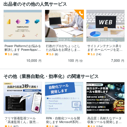
出品者のその他の人気サービス
CLIP STUDIO PAINT:5年
その他ツール
PowerApps:5年
PowerAutomate:5年
得意分野
IT相談・システム開発
PPF仕様検討
VBA、関数
PPFアジャイル開発
受付休止中
受付休止中
Excel
Access
WEBサイト
VBA
PowerApps
powerbi
PA
PPF
Power Platformのお悩みを
行政のプロがちょっとし
サイトメンテナンス承り
解決します PowerApps/Au
たお悩みをお聞きします
ます ホームページを定期
tomateでお困りの方へ
～「知らなかった」を回
的にメンテナンス。SEO
5.0
(46)
5.0
(6)
5.0
(14)
避。人生をよりスマート
対策にも有効です！
10,000
100
7,000
にするお手伝い～
円
円
/分
円
その他（業務自動化・効率化）の関連サービス
フリマ新着監視ツール
RPA・自動化ツールを開
高品質｜高耐久なデータ
「高速監視くん」販売し
発します Microsoft系列な
収集ツールを開発します
ます 価格やキーワードに
らお任せください！！
実績140件超で全評価★
5.0
(67)
5.0
(8)
5.0
(154)