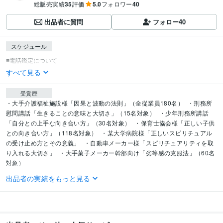
総販売実績
35
評価
5.0
フォロワー
40
出品者に質問
フォロー
40
スケジュール
すべて見る
受賞歴
・大手介護福祉施設様「因果と波動の法則」（全従業員180名）
・刑務所
慰問講話「生きることの意味と大切さ」（15名対象）
・少年刑務所講話
「自分との上手な向き合い方」（30名対象）
・保育士協会様「正しい子供
との向き合い方」（118名対象）
・某大学病院様「正しいスピリチュアル
の受け止め方とその意義」
・自動車メーカー様「スピリチュアリティを取
り入れる大切さ」
・大手菓子メーカー幹部向け「劣等感の克服法」（60名
対象）
出品者の実績をもっと見る
得意分野
占い
霊視鑑定
スピリチュアル
霊視鑑定
未来
恋愛
仕事
人間関係
家族関係
語学力