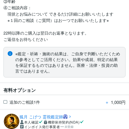
③年齢

④ご相談内容：

　現状とお悩みについて できるだけ詳細にお願いいたします

　※１回のご相談（ご質問）はお一つでお願いいたします※

22時以降のご購入は翌日のお返事となります。

ご返信をお待ちください
※鑑定・祈祷・施術の結果は、ご自身で判断いただくため
の参考としてご活用ください。効果や成就、特定の結果
を保証するものではありません。医療・法律・投資の助
言ではありません。
有料オプション
＋
1,000円
追加のご相談1件
狐月 こげつ 霊視鑑定師
本人確認
機密保持契約(NDA)
インボイス発行事業者
未登録