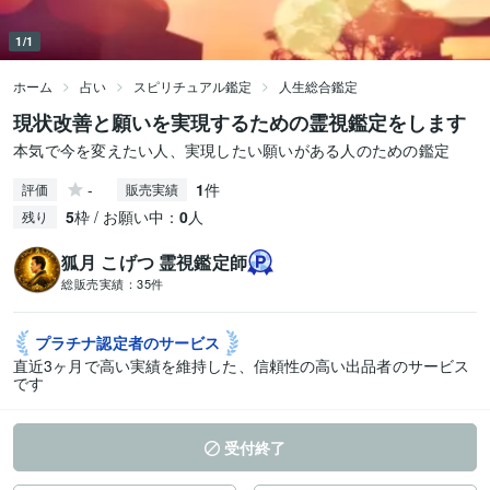
1/1
ホーム
占い
スピリチュアル鑑定
人生総合鑑定
現状改善と願いを実現するための霊視鑑定をします
本気で今を変えたい人、実現したい願いがある人のための鑑定
-
1
件
評価
販売実績
5
枠 / お願い中：
0
人
残り
狐月 こげつ 霊視鑑定師
総販売実績：
35件
プラチナ認定者の
サービス
直近3ヶ月で高い実績を維持した、信頼性の高い出品者のサービス
です
受付終了