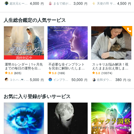
4,000
3,000
4,500
ーをチャージ！！
でお届け♡霊視
も聞いて下さい！
超次元ヒーラー みい
まるで彼が話してるかのようにお届けl運子
天使の羽 サリー⭐️
円
円
円
人生総合鑑定の人気サービス
満枠対応中
運勢カレンダー｜1ヶ月先
不必要な全インプラント
スッキリお悩み解決！視
までの毎日の運勢を出し
を完全に解除いたします
えたままお伝え致します
ます 30日×500字のおよそ
インプラント全解除創始
恋愛、結婚、人間関係、
5.0
(605)
5.0
(169)
5.0
(10074)
1万5千文字で細かく詳細
者 × 魂の解放・カルマ浄
仕事、人生、ペットの気
5,000
50,000
380
に記します
化・能力開花
持ち等◎祈願付き
コトハ ⸜❤︎⸝ 新サービス提供開始✨️
インプラント全解除創始者｜魂王DaI⭐︎
佐和ダウジング＆スピリットメンター
円
円
円
/分
お気に入り登録が多いサービス