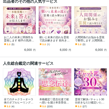
出品者のその他の人気サービス
英語
日常会話レベル
お二人の未来と関係性を
願いと未来の流れを霊視
人間関係のお悩みを霊視
霊視します 相手の気持ち
で読み解きます 前向きな
で整理します 人間関係の
と未来の流れを読み解き
未来へ進むための方向性
悩みと今後の流れを読み
5.0
(5)
5.0
(1)
5.0
(3)
ます
をお伝えします
解きます
6,000
6,000
6,000
円
円
円
人生総合鑑定の関連サービス
全てのチャクラ＋オーラ
本格鑑定♡思念伝達で彼
霊視で解決✅チャット30
体のダブルヒーリングし
へ想いを届け本音受信し
分好きなだけ鑑定いたし
ます 宇宙根源のエネルギ
ます 8月限定｜通常3,000
ます 占いし放題・霊視✖️
5.0
(4)
5.0
(235)
5.0
(27)
ーで癒し、生命エネルギ
円の彼のトリセツを無料
浄化☪️お悩み気軽に何で