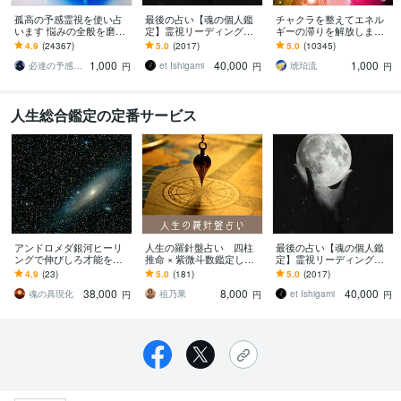
孤高の予感霊視を使い占
最後の占い【魂の個人鑑
チャクラを整えてエネル
います 悩みの全般を磨き
定】霊視リーディング承
ギーの滞りを解放します 7
上げ、研ぎ澄ました予感
ります 運命の地図を手
割超リピート！人生を変
4.9
(24367)
5.0
(2017)
5.0
(10345)
より霊視により導きます
に、輝く人生を創る｜魂
えたい人のエネルギー調
1,000
40,000
1,000
の全体像を紐解く鑑定
整
必達の予感霊視 渡邊 潤一
et Ishigami
琥珀流
円
円
円
人生総合鑑定の定番サービス
アンドロメダ銀河ヒーリ
人生の羅針盤占い 四柱
最後の占い【魂の個人鑑
ングで伸びしろ才能を広
推命 × 紫微斗数鑑定しま
定】霊視リーディング承
げます ルーツの3倍の効
す 完全版・四柱推命 × 紫
ります 運命の地図を手
4.9
(23)
5.0
(181)
5.0
(2017)
果！天の川銀河やアンド
微斗数で人生を解き明か
に、輝く人生を創る｜魂
38,000
8,000
40,000
ロメダ銀河とも繋がる
しませんか？
の全体像を紐解く鑑定
魂の具現化
祖乃果
et Ishigami
円
円
円