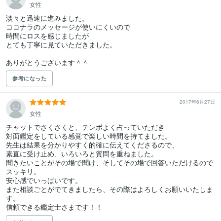
女性
淡々と迅速に進みました。

ココナラのメッセージが使いにくいので

時間にロスを感じましたが

とても丁寧に見ていただきました。

ありがとうございます＾＾
参考になった
2017年6月27日
女性
チャットでさくさくと、テンポよく占っていただき

対面鑑定をしている感覚で楽しい時間を持てました。

先生は結果を分かりやすく的確に伝えてくださるので、

素直に受け止め、いろいろと質問を重ねました。

聞きたいことがその場で聞け、そしてその場で回答いただけるので
スッキリ。

安心感でいっぱいです。

また相談ごとがでてきましたら、その際はよろしくお願いいたしま
す。

信頼できる鑑定士さまです！！