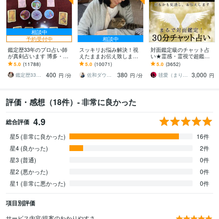
相談中
予約受付中
相談中
鑑定歴33年のプロ占い師
スッキリお悩み解決！視
対面鑑定級のチャット占
が真剣占います 博多・廓
えたままお伝え致します
い★霊感・霊視で超鑑定
屋の純血統占い祈願師
恋愛、結婚、人間関係、
します 占いし放題の30
5.0
(11788)
5.0
(10071)
5.0
(3652)
雷鳥
仕事、人生、ペットの気
分！どんなことでも全て
400
380
3,000
持ち等◎祈願付き
を見通す霊感霊視で解決
鑑定歴33年のプロ占い師 雷鳥
佐和ダウジング＆スピリットメンター
毬愛（まりあ）
円
/分
円
/分
円
評価・感想（18件）- 非常に良かった
4.9
総合評価
星5 (非常に良かった)
16件
星4 (良かった)
2件
星3 (普通)
0件
星2 (悪かった)
0件
星1 (非常に悪かった)
0件
項目別評価
サービス内容/提案のわかりやすさ