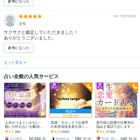
参考になった
2017年6月25日
女性
サクサクと鑑定していただきました！

ありがとうございました。
参考になった
もっと見る
占い全般の人気サービス
相談中
予約受付中
人生がうまくいかない、
霊感・タロットでお相手
貴方様の恋愛や仕事等の
願いが叶わないを解消し
の本音現状未来を深く視
悩みを電話で占います タ
ます 現実を変えるために
ます 恋愛・仕事・家族・
ロットカード、オラクル
4.8
(56)
5.0
(7633)
5.0
(7122)
努力したのに、自力では
人間関係の本質を見抜き
カード、ルノルマンカー
20,000
280
240
もう無理と感じている
スピード解決へ
ドを使用します
心の再生セラピスト YASUKO
techno tango
Tomo_Angel7
円
円
/分
円
/分