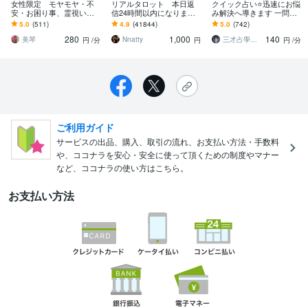
女性限定 モヤモヤ・不
リアルタロット 本日返
クイック占い⭐迅速にお悩
安・お困り事、霊視いた
信24時間以内になります
み解決へ導きます 一問一
します 霊視歴20年越☪️気
❤︎タイトルをご確認くださ
答！忙しい方、時間が無
5.0
(511)
4.9
(41844)
5.0
(742)
づき・癒しを☪️エネルギ
い❤︎
い方は、こちらへどう
280
1,000
140
ー・波動を霊視
ぞ。
美琴
Nnatty
三才占學誠山協会／認定講師／原田 悟境
円
/分
円
円
/分
ご利用ガイド
サービスの出品、購入、取引の流れ、お支払い方法・手数料
や、ココナラを安心・安全に使って頂くための制度やマナー
など、ココナラの使い方はこちら。
お支払い方法