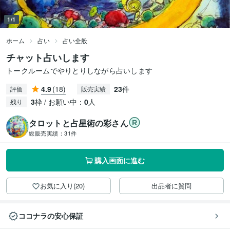
1/1
ホーム
占い
占い全般
チャット占いします
トークルームでやりとりしながら占いします
4.9
(18)
23
件
評価
販売実績
3
枠 / お願い中：
0
人
残り
タロットと占星術の彩さん
総販売実績：
31件
購入画面に進む
お気に入り(20)
出品者に質問
ココナラの安心保証