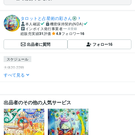
タロットと占星術の彩さん
本人確認
機密保持契約(NDA)
インボイス発行事業者
未登録
総販売実績
31
評価
4.9
フォロワー
16
出品者に質問
フォロー
16
スケジュール
すべて見る
出品者のその他の人気サービス