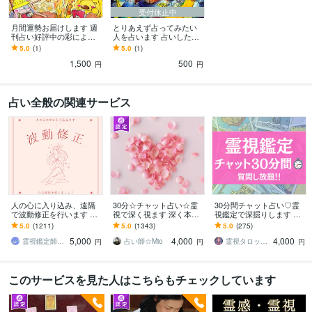
受付休止中
月間運勢お届けします 週
とりあえず占ってみたい
刊占い好評中の彩による
人を占います 占いしたく
個人別の月間運勢
なったので占いいたしま
5.0
(1)
5.0
(1)
す
1,500
500
円
円
占い全般の関連サービス
人の心に入り込み、遠隔
30分☆チャット占い☆霊
30分間チャット占い♡霊
で波動修正を行います リ
視で深く視ます 深く本質
視鑑定で深掘りします 霊
ピーター様限定✴︎一度霊視
にアクセス！上げなし幸
視で未来を導きます。こ
5.0
(1211)
5.0
(1343)
5.0
(275)
鑑定を受けられた後の施
せになるためのお手伝い
れからの真実、知りたく
5,000
4,000
4,000
術です。
をします
ありませんか？
霊視鑑定師Mahina☪️
占い師☆Mio
霊視タロット占い師＊lumina
円
円
円
このサービスを見た人はこちらもチェックしています