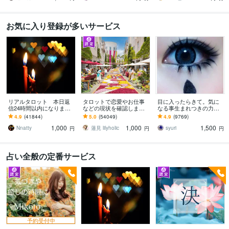
お気に入り登録が多いサービス
リアルタロット 本日返
タロットで恋愛やお仕事
目に入ったらきて。気に
信24時間以内になります
などの現状を確認します
なる事生まれつきの力で
❤︎タイトルをご確認くださ
アドバイスもしっかりお
視ます 視ましょう恋愛や
4.9
(41844)
5.0
(54049)
4.9
(9769)
い❤︎
届けしますので安心して
仕事などこの先など
1,000
1,000
1,500
ください♡
Nnatty
蓮見 lilyholic
syuri
円
円
円
占い全般の定番サービス
予約受付中