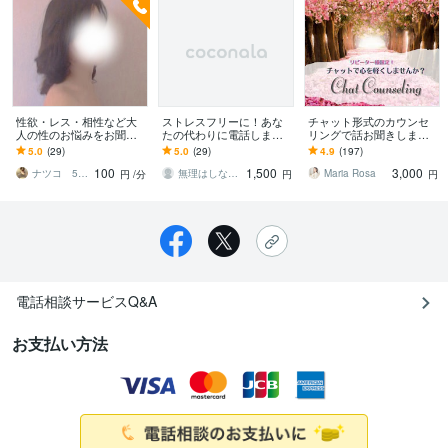
性欲・レス・相性など大
ストレスフリーに！あな
チャット形式のカウンセ
人の性のお悩みをお聞き
たの代わりに電話します
リングで話お聞きします
します ◎ボイスサンプル
疲れた貴方の心と身体
希望に満ちた明日へ！抱
5.0
(29)
5.0
(29)
4.9
(197)
あり◎恥ずかしいお悩み
を、守らせてください！
いている不安を取り除く
100
1,500
3,000
も安心して話して下さい
お手伝いをします
ナツコ 50代女性 ８月限定お値下げ中！
無理はしないでね
Maria Rosa
円
/分
円
円
電話相談サービスQ&A
お支払い方法