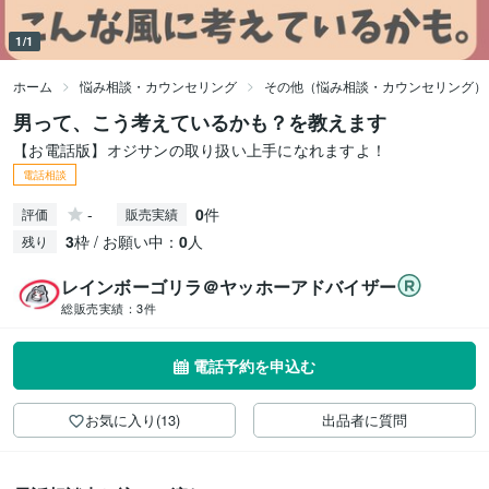
1/1
ホーム
悩み相談・カウンセリング
その他（悩み相談・カウンセリング）
男って、こう考えているかも？を教えます
【お電話版】オジサンの取り扱い上手になれますよ！
電話相談
-
0
件
評価
販売実績
3
枠 / お願い中：
0
人
残り
レインボーゴリラ＠ヤッホーアドバイザー
総販売実績：
3件
電話予約を申込む
お気に入り(13)
出品者に質問