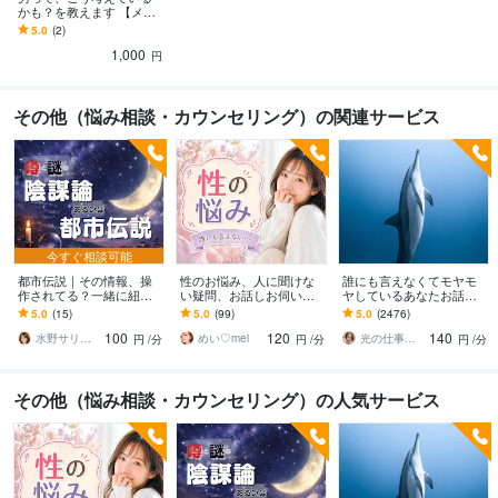
かも？を教えます 【メッ
セージ版】オジサンの取
5.0
(2)
り扱い上手になれます
1,000
よ！
円
その他（悩み相談・カウンセリング）の関連サービス
今すぐ相談可能
都市伝説｜その情報、操
性のお悩み、人に聞けな
誰にも言えなくてモヤモ
作されてる？一緒に紐解
い疑問、お話しお伺いし
ヤしているあなたお話伺
きます 陰謀論本当に偶
ます 男女の性のお悩み、
います ひとりで抱え込ま
5.0
(15)
5.0
(99)
5.0
(2476)
然？その直感、否定しま
人に聞けないお話し何で
ないで！ちょっと聞いて
100
120
140
せん。全部お聞きしま
もどうぞ！♡
ほしい！でも大丈夫❤️
水野サリー✨優しく寄り添う話し相手
めい♡mei
光の仕事人☆picari
円
/分
円
/分
円
/分
す！
その他（悩み相談・カウンセリング）の人気サービス