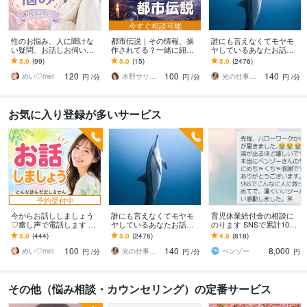
今すぐ相談可能
性のお悩み、人に聞けな
都市伝説｜その情報、操
誰にも言えなくてモヤモ
い疑問、お話しお伺いし
作されてる？一緒に紐解
ヤしているあなたお話伺
ます 男女の性のお悩み、
きます 陰謀論本当に偶
います ひとりで抱え込ま
5.0
(99)
5.0
(15)
5.0
(2476)
人に聞けないお話し何で
然？その直感、否定しま
ないで！ちょっと聞いて
120
100
140
もどうぞ！♡
せん。全部お聞きしま
ほしい！でも大丈夫❤️
めい♡mei
水野サリー✨優しく寄り添う話し相手
光の仕事人☆picari
円
/分
円
/分
円
/分
す！
お気に入り登録が多いサービス
予約受付中
今からお話ししましょう
誰にも言えなくてモヤモ
育児休業給付金の相談に
♡癒し声で電話します 気
ヤしているあなたお話伺
のります SNSで累計1000
楽にフリートーク♡雑談
います ひとりで抱え込ま
件超回答した、現役社労
5.0
(444)
5.0
(2476)
4.9
(818)
から悩み相談まで✨5分で
ないで！ちょっと聞いて
士事務所職員が対応
100
140
8,000
も大歓迎❤️
ほしい！でも大丈夫❤️
めい♡mei
光の仕事人☆picari
ベンゾー
円
/分
円
/分
円
その他（悩み相談・カウンセリング）の定番サービス