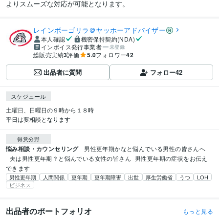
よりスムーズな対応が可能となります。
レインボーゴリラ＠ヤッホーアドバイザー
本人確認
機密保持契約(NDA)
インボイス発行事業者
未登録
総販売実績
3
評価
5.0
フォロワー
42
出品者に質問
フォロー
42
スケジュール
土曜日、日曜日の９時から１８時

平日は要相談となります
得意分野
悩み相談・カウンセリング
男性更年期かなと悩んでいる男性の皆さんへ
夫は男性更年期？と悩んでいる女性の皆さん
男性更年期の症状をお伝え
できます
男性更年期
人間関係
更年期
更年期障害
出世
厚生労働省
うつ
LOH
ビジネス
出品者のポートフォリオ
もっと見る