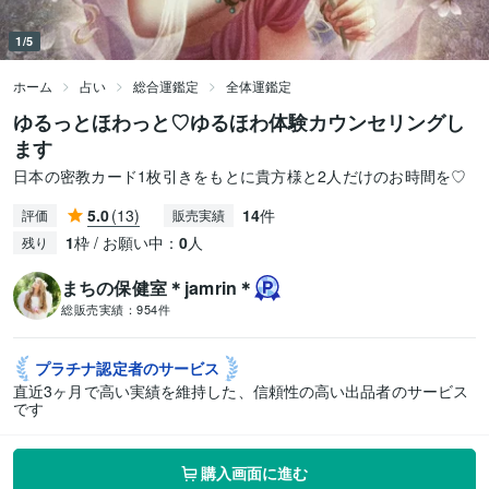
1/5
ホーム
占い
総合運鑑定
全体運鑑定
ゆるっとほわっと♡ゆるほわ体験カウンセリングし
ます
日本の密教カード1枚引きをもとに貴方様と2人だけのお時間を♡
5.0
(13)
14
件
評価
販売実績
1
枠 / お願い中：
0
人
残り
まちの保健室＊jamrin＊
総販売実績：
954件
プラチナ認定者の
サービス
直近3ヶ月で高い実績を維持した、信頼性の高い出品者のサービス
です
購入画面に進む