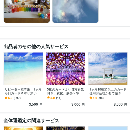
占い
数秘術・インナーチャイルドカード・カラー
カラーセラピー
インナーチャイルド
数秘術
カウンセリング
恋愛
人間関係
仕事
子育て
発達障害
夫婦問題
出品者のその他の人気サービス
リピーター様専用 1ヶ月
5枚のカードより貴方を気
1ヶ月10種類以上のカード
毎日カード＆寄り添いま
付き、変化、成長へ導き
使用お話聴かせて頂きま
す 寄り添い＆カードから
ます 仕事・恋愛・その他
す 2人で1日の反省会を♡
5.0
(297)
5.0
(41)
5.0
(96)
のメッセージ＆カウンセ
の悩みで 心揺れている
そして明日への活力へと
3,500
3,000
8,000
リングをもう1ヶ月
あなたへ・・・
♡
円
円
円
全体運鑑定の関連サービス