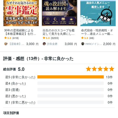
30年の霊視経験による
出生のホロスコープを鑑
命式宿命・性的相性・オ
【本格霊事鑑定】を行い
定して貴方を丸裸にしま
ーラ…過去メニュー鑑定
ます 霊現象・家相・家
す 生まれ持った性質や傾
します 必要に応じてカー
5.0
(418)
5.0
(3203)
5.0
(46)
系・先祖・土地・人間関
向など、総合的に鑑定し
ド追加・オリジナルスプ
3,000
3,000
2,000
係・悪縁・因縁・厄払い
ていきます。
レッド対応可能です！
【霊能者】天晴
沙良金磨
meixiメイシー☆幸せ引き寄せる占い師
円
円
円
評価・感想（13件）- 非常に良かった
5.0
総合評価
星5 (非常に良かった)
13件
星4 (良かった)
0件
星3 (普通)
0件
星2 (悪かった)
0件
星1 (非常に悪かった)
0件
項目別評価