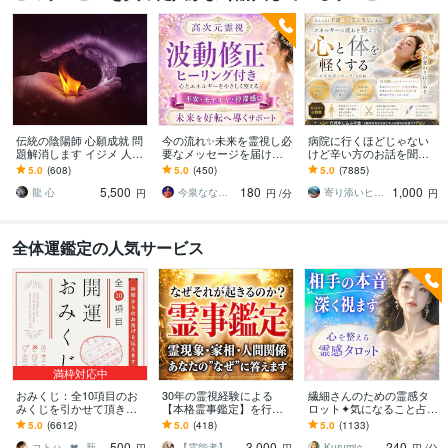
伝統の陰陽師 心願成就 問
今の流れ✨未来を霊視し必
病院に行くほどじゃない
題解消します イジメ 人間
要なメッセージを届けま
けど辛い方のお話を聞き
関係トラブル 経済的問題
す 本来の感覚を取り戻し
ます なんとなく不調が続
5.0
(608)
5.0
(450)
5.0
(7885)
金運開運
納得のいく選択ができる
く方へ、やさしく整える
5,500
180
1,000
ようお手伝いします
エネルギー調整
龍 心
今泉ななみ⭐︎霊視鑑定師ライトワーカー
寄り添いヒーラー＊haru
円
円
/分
円
全体運鑑定の人気サービス
満枠対応中
おみくじ：全10項目のお
30年の霊視経験による
繊細さんのための霊感タ
みくじを引かせて頂きま
【本格霊事鑑定】を行い
ロット✦気になること占い
す ㊙あなた様がこの先ど
ます 霊現象・家相・家
ます 不安やモヤモヤを整
5.0
(6612)
5.0
(418)
5.0
(1133)
う進むかの道しるべにな
系・先祖・土地・人間関
理し、あなたの自分軸を
500
3,000
240
さってください！
係・悪縁・因縁・厄払い
整えます⭐️
コトハ ⸜❤︎⸝ 新サービス提供開始✨️
【霊能者】天晴
Kurumi⭐️精霊占い