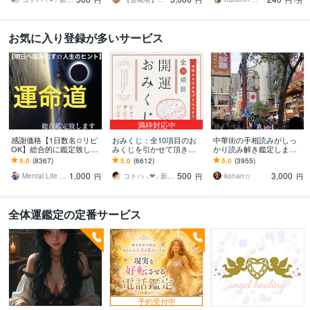
円
円
円
/分
お気に入り登録が多いサービス
満枠対応中
感謝価格【1日数名✩リピ
おみくじ：全10項目のお
中華街の手相読みがしっ
OK】総合的に鑑定致しま
みくじを引かせて頂きま
かり読み解き鑑定します
す ✞後悔させません【未
す ㊙あなた様がこの先ど
☆今後10年ほどの流れか
5.0
(8367)
5.0
(6612)
5.0
(3955)
来を良くする✩人生のヒン
う進むかの道しるべにな
ら、良い時期、悪い時期
1,000
500
3,000
ト】アドバイス付
さってください！
もお伝えします
Mental Life Design
コトハ ⸜❤︎⸝ 新サービス提供開始✨️
konan☆
円
円
円
全体運鑑定の定番サービス
予約受付中