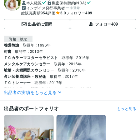
本人確認
機密保持契約(NDA)
インボイス発行事業者
未登録
総販売実績
954
評価
5.0
フォロワー
409
出品者に質問
フォロー
409
資格・検定
養護教諭
取得年 : 1996年
司書
取得年 : 2013年
ＴＣカラーマスターセラピスト
取得年 : 2016年
メンタルケアカウンセラー
取得年 : 2016年
離婚・夫婦問題カウンセラー
取得年 : 2016年
占い師養成講座・数秘術
取得年 : 2017年
ＴＣトレーナー
取得年 : 2017年
数秘＆カラー 認定プレゼンター
取得年 : 2017年
出品者の実績をもっと見る
笑顔のコーチングファシリテーター
取得年 : 2019年
アートセラピー
取得年 : 2021年
食品衛生責任者
出品者のポートフォリオ
取得年 : 2021年
もっと見る
得意分野
悩み相談・カウンセリング
寄り添い・傾聴・受容・共感カウンセリング
カウンセリング
人間関係
仕事
子育て
発達障害
不登校
夫婦問題
恋愛
寄り添い
なんでも聞きます