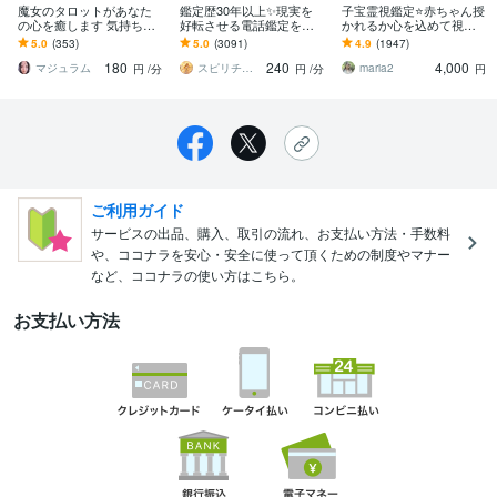
魔女のタロットがあなた
鑑定歴30年以上✨現実を
子宝霊視鑑定⭐️赤ちゃん授
の心を癒します 気持ちを
好転させる電話鑑定をし
かれるか心を込めて視ま
声で届けたい。分かりや
ます ✨「ただ当たる」だ
す 不安や心配に寄り添い
5.0
(353)
5.0
(3091)
4.9
(1947)
すい、モヤモヤをスッキ
けでなく「納得できる」
必要なアドバイスから望
180
240
4,000
リへ
「前向きになれる」
む未来に導きます⭐
マジュラム
スピリチュアルカウンセラー昌運
maria2
円
/分
円
/分
円
ご利用ガイド
サービスの出品、購入、取引の流れ、お支払い方法・手数料
や、ココナラを安心・安全に使って頂くための制度やマナー
など、ココナラの使い方はこちら。
お支払い方法