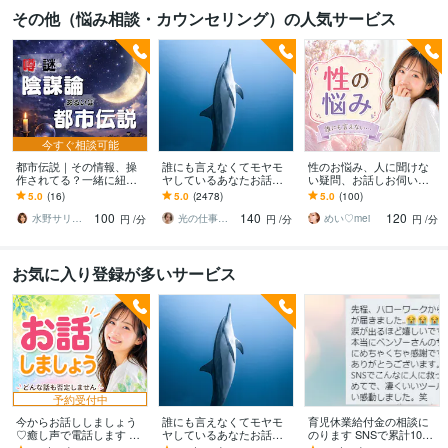
その他（悩み相談・カウンセリング）の人気サービス
今すぐ相談可能
都市伝説｜その情報、操
誰にも言えなくてモヤモ
性のお悩み、人に聞けな
作されてる？一緒に紐解
ヤしているあなたお話伺
い疑問、お話しお伺いし
きます 陰謀論本当に偶
います ひとりで抱え込ま
ます 男女の性のお悩み、
5.0
(16)
5.0
(2478)
5.0
(100)
然？その直感、否定しま
ないで！ちょっと聞いて
人に聞けないお話し何で
100
140
120
せん。全部お聞きしま
ほしい！でも大丈夫❤️
もどうぞ！♡
水野サリー✨優しく寄り添う話し相手
光の仕事人☆picari
めい♡mei
円
/分
円
/分
円
/分
す！
お気に入り登録が多いサービス
予約受付中
今からお話ししましょう
誰にも言えなくてモヤモ
育児休業給付金の相談に
♡癒し声で電話します 気
ヤしているあなたお話伺
のります SNSで累計1000
楽にフリートーク♡雑談
います ひとりで抱え込ま
件超回答した、現役社労