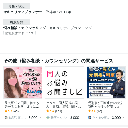
資格・検定
セキュリティプランナー
取得年 : 2017年
得意分野
悩み相談・カウンセリング
セキュリティプランニング
防犯災害アドバイス
その他（悩み相談・カウンセリング）の関連サービス
長文可♡２日間、何でも
オタク・同人関係の悩
元刑事が刑事事件の状況
話せる女友達・彼女にな
み、愚痴、相談お聞きし
整理と今後を解説します
ります 回数無制限♡秘密
ます オタ活や同人界隈で
【元警察官（刑事）】今
5.0
(45)
5.0
(231)
5.0
(10)
の話・LINE添削・恋愛相
困ったこと・疲れたこと
の状況と今後の見通しを
3,500
3,000
3,000
談・悩み相談・管理
がある貴方へ
実務目線で整理
絵梨♡癒し系関西OL
陽雨＊ヒサメ
たくま＠事件相談（警察官歴15年）
円
円
円