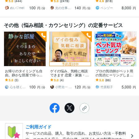
5.0
(444)
5.0
(2478)
4.9
(818)
から悩み相談まで✨5分で
ないで！ちょっと聞いて
士事務所職員が対応
100
140
8,000
も大歓迎❤️
ほしい！でも大丈夫❤️
めい♡mei
光の仕事人☆picari
ベンゾー
円
/分
円
/分
円
その他（悩み相談・カウンセリング）の定番サービス
予約受付中
お帰りのタイミングも自
ゲイの悩み、気軽に相談
プロの気功師がペット用
由。静かな部屋で待って
できます 恋愛・家族・将
の気功ヒーリングします
います 明るく振る舞う必
来の不安、ひとりで抱え
新！ペットの苦痛を減ら
5.0
(3)
5.0
(4)
5.0
(86)
要のない、あなたのため
ないで
し少しでも幸せになるた
100
120
5,000
だけの「究極の隠れ家」
めのヒーリング
心を聴く人 智（とも）
小野光一 435
竹原順子
円
/分
円
/分
円
ご利用ガイド
サービスの出品、購入、取引の流れ、お支払い方法・手数料
や、ココナラを安心・安全に使って頂くための制度やマナー