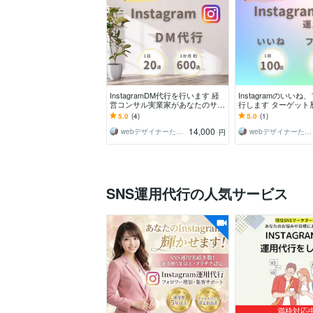
InstagramDM代行を行います 経
Instagramのいい
営コンサル実業家があなたのサー
行します ターゲット
ビスの集客をサポート！
が縮まる運用代行で
5.0
(4)
5.0
(1)
プ！！
14,000
webデザイナーたかこ
webデザイナーたかこ
円
SNS運用代行の人気サービス
満枠対応