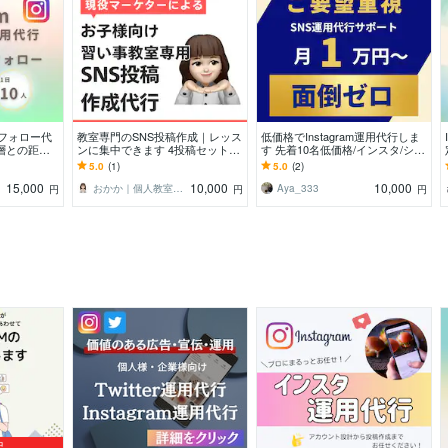
ね、フォロー代
教室専門のSNS投稿作成｜レッス
低価格でInstagram運用代行しま
層との距離
ンに集中できます 4投稿セット10
す 先着10名低価格/インスタ/ショ
集客アッ
000円！デザインを丸投げ代行
ート動画作成/TikTok
5.0
(1)
5.0
(2)
15,000
10,000
10,000
おかか｜個人教室専用マーケター
Aya_333
円
円
円
中