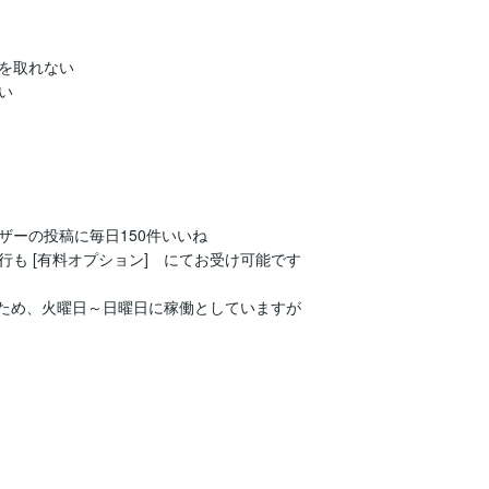
を取れない



ーの投稿に毎日150件いいね

も [有料オプション]　にてお受け可能です

ため、火曜日～日曜日に稼働としていますが
