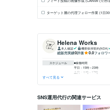
フィード投稿の画像作成 (CANVAでの
ターゲット層の代理フォロー作業 (1日30
Helena Works
本人確認
機密保持契約(NDA)
0
0.0
総販売実績
評価
フォロワ
スケジュール
■稼働時間

平日：15時～23時　

すべて見る
SNS運用代行の関連サービス