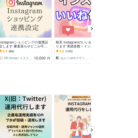
満枠
Instagramショッピングの連携設
格安 Instagramのいいね代行を承
現役SNSマーケ
定します 審査落ちやどこが不備
ります 実績多数！インスタ「い
用代行をします
かわからない等困っている方お気
いね」運用を格安代行いたします
み』から『全部
5.0
(89)
4.8
(145)
4.9
(699)
軽にどうぞ
♪
最適プランを提
10,000
13,000
NN design エヌエヌデザイン
あかりwebデザイン＆SNS集客
円
円