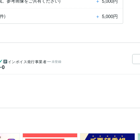
＋
5,000円
作成。参考画像をご共有ください)
＋
5,000円
件)
インボイス発行事業者
未登録
0
ー