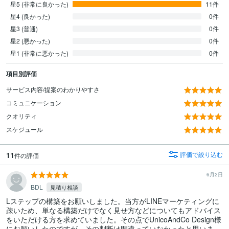
星5 (非常に良かった)
11件
星4 (良かった)
0件
星3 (普通)
0件
星2 (悪かった)
0件
星1 (非常に悪かった)
0件
項目別評価
サービス内容/提案のわかりやすさ
コミュニケーション
クオリティ
スケジュール
11
評価で絞り込む
件の評価
6月2日
BDL
見積り相談
Lステップの構築をお願いしました。当方がLINEマーケティングに
疎いため、単なる構築だけでなく見せ方などについてもアドバイス
をいただける方を求めていました。その点でUnicoAndCo Design様
にお願いしたのですが、その判断は間違っていなかったと思いま