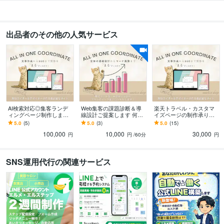
出品者のその他の人気サービス
AI検索対応◎集客ランデ
Web集客の課題診断＆導
楽天トラベル・カスタマ
ィングページ制作します
線設計ご提案します 何か
イズページの制作承りま
SEO×AI検索対策×刺さる
らやるべき？最適なブラ
す 制作実績100ページ超×
5.0
(5)
5.0
(3)
5.0
(15)
文章でLPの問い合わせUP
ンディング施策と優先順
元ホテルマーケで「選ば
100,000
10,000
30,000
位を明確に
れる宿」へ
円
円
/60分
円
SNS運用代行の関連サービス