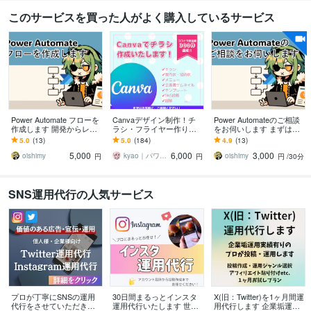
このサービスを買った人がよく購入しているサービス
Power Automate フローを
Canvaデザイン制作！チ
Power Automateのご相談
作成します 開発からレク
ラシ・フライヤー作りま
をお伺いします まずはご
チャー・説明資料の作成
す 実績500件！セミナ
気軽にご相談ください！
5.0
(13)
5.0
(184)
4.9
(13)
まで請け負います！
ー、イベント、メニュー
5,000
6,000
3,000
表・招待状を格安で
oishimy
kyao｜パワポ＋Canvaデザイナー
oishimy
円
円
円
/30分
SNS運用代行の人気サービス
プロが丁寧にSNSの運用
30日間まるっとインスタ
X(旧：Twitter)を1ヶ月間運
代行をさせていただきま
運用代行いたします 世界
用代行します 企業垢運