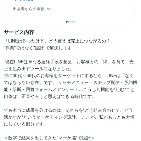
出品者からの返信
サービス内容
「LINEは作ったけど、どう使えば売上につながるの？」

"作業"ではなく"設計"で解決します！

 現在LINEは単なる連絡手段を超え、お客様との「絆」を育て、売
上を生み出すツールになりました。 

特に30代～50代のお客様をターゲットにするなら、LINEは「なく
てはならない存在」です。 リッチメニュー・ステップ配信・予約機
能・診断・回答フォーム／アンケート…こうした機能を"組む"こと
自体は、正直やろうと思えばできる時代です。

でも本当に成果を分けるのは、それらを"どう組み合わせて、どう
活かすか"というマーケティング設計。 ここが、私がもっとも大切
にしている部分です。 

＜数字で結果を出してきた"マーケ脳"で設計＞ 
