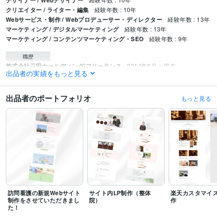
デザイナー / Webデザイナー
クリエイター / ライター・編集
経験年数 : 10年
Webサービス・制作 / Webプロデューサー・ディレクター
経験年数 : 13年
マーケティング / デジタルマーケティング
経験年数 : 13年
マーケティング / コンテンツマーケティング・SEO
経験年数 : 9年
職歴
株式会社三田ホールディング/フリーランス
2014年6月 ~ 現在
出品者の実績をもっと見る
プログラミング言語・フレームワーク
CSS:12年
HTML:12年
JavaScript:5年
出品者のポートフォリオ
もっと見る
ビジネス・クリエイティブツール
STUDIO:3年
Wix:5年
WordPress:8年
Excel:15年
Google スプレッドシート:5年
カラーミーショップ:5年
Google Analytics:8年
Google Search Console:8年
PageSpeed Insights:5年
ChatGPT:2年
DALL-E:1年
Adobe Photoshop:12年
Lightroom:3年
Adobe Illustrator:3年
Canva:3年
Figma:1年
Adobe XD:3年
訪問看護の新規Webサイト
サイト内LP制作（整体
楽天カスタマイ
制作をさせていただきまし
院）
作
た！