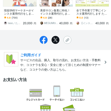
現役SNSマーケターがイ
美容サロン集客に特化！
全て手作業で丁寧にイン
ンスタ運用代行をします
インスタ運用代行します
スタ運用代行します ただ
『画像制作のみ』から
お客様の心を動かす/ファ
の作業じゃない！あなた
4.9
(700)
4.9
(28)
5.0
(13)
『全部おまかせ』まで！
ンが集まるアカウントを
やあなたの商品の魅力を
20,000
40,000
40,000
最適プランを提案！
作成します★
最大化！
taso／たそ｜SNSマーケター
MEGUMI3453
【インスタ集客・運用】まい
円
円
円
ご利用ガイド
サービスの出品、購入、取引の流れ、お支払い方法・手数料
や、ココナラを安心・安全に使って頂くための制度やマナー
など、ココナラの使い方はこちら。
お支払い方法