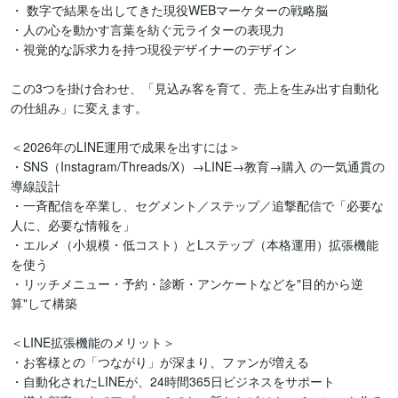
・ 数字で結果を出してきた現役WEBマーケターの戦略脳

・人の心を動かす言葉を紡ぐ元ライターの表現力

・視覚的な訴求力を持つ現役デザイナーのデザイン

この3つを掛け合わせ、「見込み客を育て、売上を生み出す自動化
の仕組み」に変えます。 

＜2026年のLINE運用で成果を出すには＞

・SNS（Instagram/Threads/X）→LINE→教育→購入 の一気通貫の
導線設計

・一斉配信を卒業し、セグメント／ステップ／追撃配信で「必要な
人に、必要な情報を」

・エルメ（小規模・低コスト）とLステップ（本格運用）拡張機能
を使う

・リッチメニュー・予約・診断・アンケートなどを"目的から逆
算"して構築 

＜LINE拡張機能のメリット＞ 

・お客様との「つながり」が深まり、ファンが増える

・自動化されたLINEが、24時間365日ビジネスをサポート
