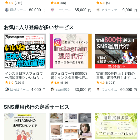
す Instagram運用代行サー
観やブランド力を大切に
用・バズ実績有りのプロ
4.9
(912)
5.0
(66)
5.0
(5)
ビス
しながらあなたの代わり
が運用します
80,000
65,000
9,000
に運用します
SNSマーケティング「かりん」AsoBi
モーリー｜インスタアドバイザー
アリーファ
円
円
円
お気に入り登録が多いサービス
満枠対応中
インスタ日本人フォロワ
総フォロワー獲得500万
実績1000件以上！SNSの
ー増加運用▷いいねも増
超！インスタ運用代行し
運用、運営代行します Ins
えます ▶︎「数」＋「本
ます Instagramで集客/売
tagram,Twitter,TikTok等運
5.0
(2291)
4.9
(519)
4.9
(1008)
物」の増加▷当店独自ア
上UP/収益化を実現！
用です
4,000
33,000
60,000
クティブフォロワー増加
はっぱベース by santa
asami530
じょんすみす＠SNSマーケター
円
円
円
SNS運用代行の定番サービス