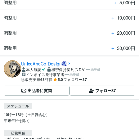
＋
5,000円
調整用
＋
10,000円
調整用
＋
20,000円
調整用
＋
30,000円
調整用
UnicoAndCo Design
本人確認
機密保持契約(NDA)
未登録
インボイス発行事業者
未登録
総販売実績
63
評価
5.0
フォロワー
37
出品者に質問
フォロー
37
スケジュール
10時ー18時（土日祝含む）

年末年始を除く
経験職種
経験年数 : 10年