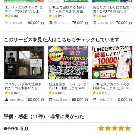
エルメ・エルステップ（L
LINE上で完結する予約シ
あなたの代わりに自動で
ステップ)構築いたします
ステムを作ります 月額費
働く公式LINE構築します
美容サロン、飲食店の集
用、予約時の手数料は一
エルメ連携・導線設計・
4.8
(6)
5.0
(26)
5.0
(4)
客・自動化・成約率UPを
切かかりません！
自動応答・流入計測
90,000
75,000
70,000
実現！
e_create
弱虫ペンギン
tatsuya_line
円
円
円
このサービスを見た人はこちらもチェックしています
プロがシンプルで洗練さ
新規企業ホームページ（H
LINE公式アカウントのプ
れたロゴを制作いたしま
P／LP）制作します wordp
ロ構築をします 公式LINE
す 【プロ認定デザイナ
ress制作！あたらしいホ
構築｜初回相談・運用導
5.0
(605)
5.0
(338)
5.0
(158)
ー】【JAGDA正会員】
ームぺージが手に入りま
線まで
100,000
95,000
10,000
【評価 5.0】
す
sgmr design
web Bamboo
naoki_777
円
円
円
評価・感想（11件）- 非常に良かった
5.0
総合評価