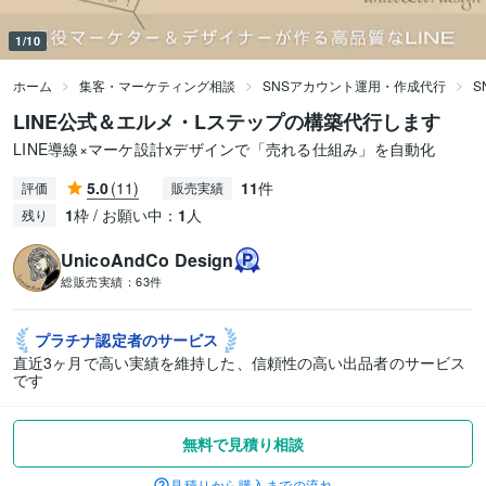
1/10
ホーム
集客・マーケティング相談
SNSアカウント運用・作成代行
S
LINE公式＆エルメ・Lステップの構築代行します
LINE導線×マーケ設計xデザインで「売れる仕組み」を自動化
5.0
(11)
11
件
評価
販売実績
1
枠 / お願い中：
1
人
残り
UnicoAndCo Design
総販売実績：
63件
プラチナ認定者の
サービス
直近3ヶ月で高い実績を維持した、信頼性の高い出品者のサービス
です
無料で見積り相談
見積りから購入までの流れ