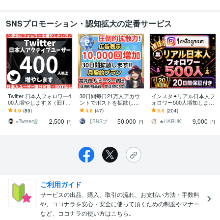
SNSプロモーション・認知拡大の定番サービス
Twitter 日本人フォロワー4
30日間毎日21万人アカウ
インスタ✦リアル日本人フ
00人増やします X（旧Twit
ントでポストを拡散しま
ォロワー500人増加します
ter）日本人フォロワー400
す 月間インプ3.7億垢／F
超特価！Instagram✦100
4.9
(89)
4.8
(47)
5.0
(204)
人以上増やします
X自動売買、クラファンに
人から対応可◎｜振分可
2,500
50,000
9,000
相性◎
能
⭐︎Twitter総フォロワー35万⭐︎
【SNSプロデザイナー】あーちゃん
★HARUKI★SNS集客サポート
円
円
円
ご利用ガイド
サービスの出品、購入、取引の流れ、お支払い方法・手数料
や、ココナラを安心・安全に使って頂くための制度やマナー
など、ココナラの使い方はこちら。