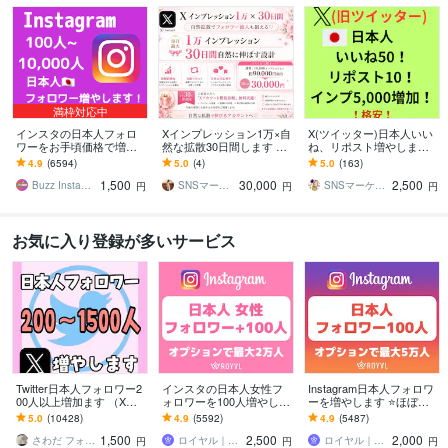
満枠対応中
インスタの日本人フォロ
Xインプレッション1万×自
X(ツイッター)日本人いい
ワーをお手頃価格で増や
然な拡散30日間します ポ
ね、リポスト増やします
します インスタ日本人フ
スト分割対応♡フォロワ
いいね50、リポスト10、
4.9
(6594)
5.0
(4)
5.0
(163)
ォロワー100人～【高品質
ー流入も狙える拡散設計⭐︎
インプレッション5,000で
1,500
30,000
2,500
✨お手頃価格❗】
自然に
Buzz Insta【SNSマーケ】
SNSマーケティング沙織
SNSマーケター よし
円
円
円
お気に入り登録が多いサービス
Twitter日本人フォロワー2
インスタの日本人女性フ
Instagram日本人フォロワ
00人以上増加ます （X）
ォロワーを100人増やしま
ーを増やします ⭐️ほぼ減
日本人のアクティブ フォ
す ⭐️12月最新版・最大2万
少なし・+100人～最大5万
5.0
(10428)
4.9
(5592)
4.9
(5487)
ロワーを増やします。
人・Instagram⭐️
人⭐️
1,500
2,500
2,000
さわだ フォロワー31万人
ロイヤル｜SNSフォロワーサポート
ロイヤル｜SNSフォロワーサポート
円
円
円