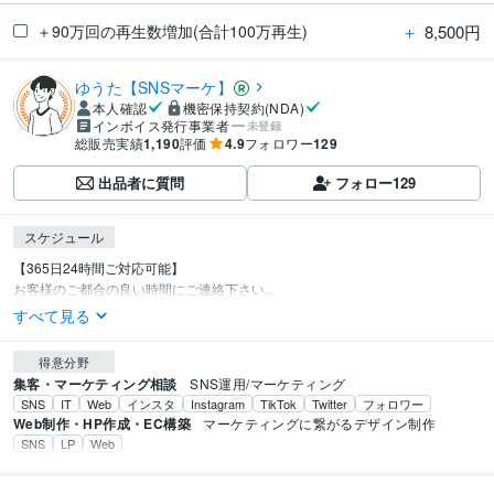
＋
8,500円
＋90万回の再生数増加(合計100万再生)
ゆうた【SNSマーケ】
本人確認
機密保持契約(NDA)
インボイス発行事業者
未登録
総販売実績
1,190
評価
4.9
フォロワー
129
出品者に質問
フォロー
129
スケジュール
【365日24時間ご対応可能】

お客様のご都合の良い時間にご連絡下さい...
すべて見る
得意分野
集客・マーケティング相談
SNS運用/マーケティング
SNS
IT
Web
インスタ
Instagram
TikTok
Twitter
フォロワー
Web制作・HP作成・EC構築
マーケティングに繋がるデザイン制作
SNS
LP
Web