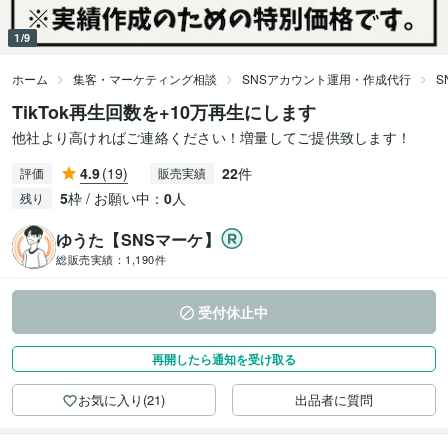
1/9
ホーム
集客・マーケティング相談
SNSアカウント運用・作成代行
S
TikTok再生回数を+10万再生にします
他社より高ければご連絡ください！増量してご提供致します！
4.9
(19)
22
件
評価
販売実績
5
枠 / お願い中：
0
人
残り
ゆうた【SNSマーケ】
総販売実績：
1,190件
受付休止中
再開したら通知を受け取る
お気に入り(21)
出品者に質問