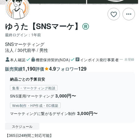
ゆうた【SNSマーケ】
最終ログイン：
1年前
SNSマーケティング
法人
30代前半
男性
本人確認
機密保持契約(NDA)
インボイス発行事業者
未登録
1,190
4.9
129
販売実績
評価
フォロワー
納品ごとの予算目安
集客・マーケティング相談
3,000円〜
SNS運用/マーケティング
Web制作・HP作成・EC構築
3,000円〜
マーケティングに繋がるデザイン制作
スケジュール