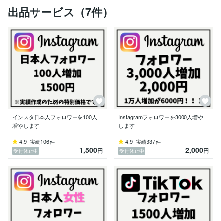
出品サービス（7件）
━━━━━━━━━━━━━━━━━━━━━━━━━
━━

【サービス提供実績】

・大手保険会社　公式アカウント【総フォロワー4.8万
人】

・お金系インフルエンサー【総フォロワー16万人】

・ゴルフ系インフルエンサー【総フォロワー6.7万人】

・建築会社 東京都【総フォロワー3.1万人】

・焼肉店　兵庫県【総フォロワー2.2万人】

　youtuber,トレーダー,個人アカウント......etc 

インスタ日本人フォロワーを100人
Instagramフォロワーを3000人増や
増やします
します
━━━━━━━━━━━━━━━━━━━━━━━━━
━━

4.9
106
4.9
337
実績
件
実績
件
1,500
2,000
円
円
受付休止中
受付休止中
【取り扱いSNS】

Instagram / Tiktok / Twitter / YouTube / Discord /  etc..

━━━━━━━━━━━━━━━━━━━━━━━━━
━━
