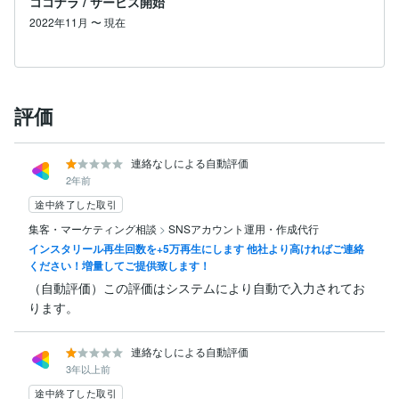
ココナラ
/
サービス開始
2022年11月
〜
現在
評価
連絡なしによる自動評価
2年前
途中終了した取引
集客・マーケティング相談
>
SNSアカウント運用・作成代行
インスタリール再生回数を+5万再生にします 他社より高ければご連絡
ください！増量してご提供致します！
（自動評価）この評価はシステムにより自動で入力されてお
ります。
連絡なしによる自動評価
3年以上前
途中終了した取引