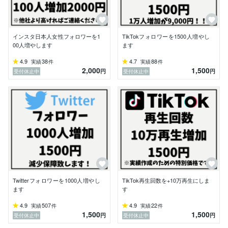
【注意事項】

1. 商品をご購入する際は、必ず商品説明欄を始めとす
る全ての項目をご覧になられてからご購入ください。

インスタ日本人女性フォロワーを1
TikTokフォロワーを1500人増やし
00人増やします
ます
２. サービス納品後、【不備や問題等】があれば、DM
4.9
38
4.7
88
実績
件
実績
件
（ダイレクトメッセージ）よりご連絡頂けると幸いで
2,000
1,500
円
円
受付休止中
受付休止中
す。

━━━━━━━━━━━━━━━━━━━━━━━━━
━━

【免責事項】

当サービスを利用したことによって生じた損害等の一切
の責任を負いかねますのでご了承ください。

また、サービスの効果が永続することを保証するもので
はありません。
Twitterフォロワーを1000人増やし
TikTok再生回数を+10万再生にしま
ます
す
4.9
507
4.9
22
実績
件
実績
件
1,500
1,500
円
円
受付休止中
受付休止中