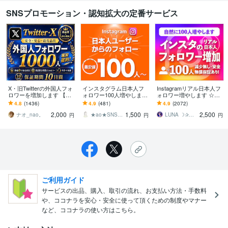
SNSプロモーション・認知拡大の定番サービス
X・旧Twitterの外国人フォ
インスタグラム日本人フ
Instagramリアル日本人フ
ロワーを増加します 【コ
ォロワー100人増やします
ォロワー増やします ☆最
コナラNo.1長期保証付
補填保証付き インスタ 日
高品質☆減少無し☆イン
4.8
(1436)
4.9
(481)
4.9
(2072)
き！】Xフォロワー1000増
本人 Instagram運用を強化
スタ日本人フォロワー+10
2,000
1,500
2,500
加！
0~3万
ナオ_nao。
★ao★SNS専門マーケター
LUNA ☽✰ママインフルエンサー
円
円
円
ご利用ガイド
サービスの出品、購入、取引の流れ、お支払い方法・手数料
や、ココナラを安心・安全に使って頂くための制度やマナー
など、ココナラの使い方はこちら。