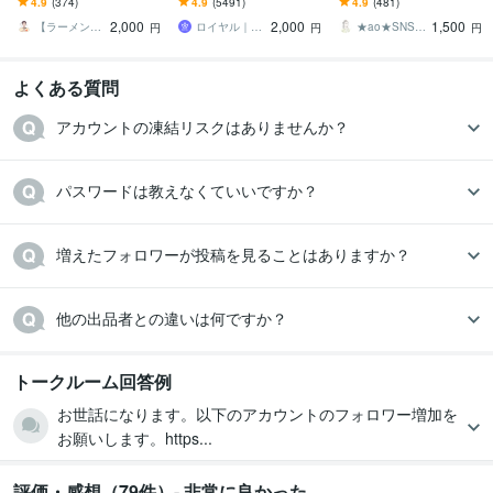
4.9
(374)
4.9
(5491)
4.9
(481)
時補填有⭐凍結無⭐減少無
人⭐️
本人 Instagram運用を強化
2,000
2,000
1,500
⭐
【ラーメン男子】
ロイヤル｜SNSフォロワーサポート
★ao★SNS専門マーケター
円
円
円
よくある質問
アカウントの凍結リスクはありませんか？
パスワードは教えなくていいですか？
増えたフォロワーが投稿を見ることはありますか？
他の出品者との違いは何ですか？
トークルーム回答例
お世話になります。以下のアカウントのフォロワー増加を
お願いします。https...
評価・感想（79件）- 非常に良かった