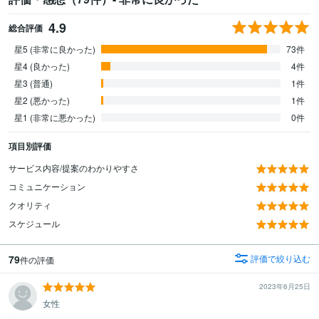
4.9
総合評価
星5 (非常に良かった)
73件
星4 (良かった)
4件
星3 (普通)
1件
星2 (悪かった)
1件
星1 (非常に悪かった)
0件
項目別評価
サービス内容/提案のわかりやすさ
コミュニケーション
クオリティ
スケジュール
79
評価で絞り込む
件の評価
2023年6月25日
女性