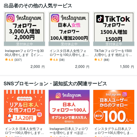
出品者のその他の人気サービス
受付休止中
受付休止中
受付休止中
Instagramフォロワーを30
インスタ日本人女性フォ
TikTokフォロワーを1500
00人増やします 【インス
ロワーを100人増やします
人増やします 他社より高
タ増加】他社より高けれ
他社より高ければご連絡
ければご連絡ください！
4.9
(337)
4.9
(38)
4.7
(88)
ばご連絡ください！
ください！増量してご提
増量してご提供致しま
2,000
2,000
1,500
供致します！
す！
円
円
円
SNSプロモーション・認知拡大の関連サービス
インスタ 日本人女性フォ
Instagram日本人フォロワ
インスタグラム日本人フ
ロワー100人増やします ⭐
ーを増やします ⭐️ほぼ減
ォロワー100人増やします
安心・安全⭐高品質⭐減少
少なし・+100人～最大5万
補填保証付き インスタ 日