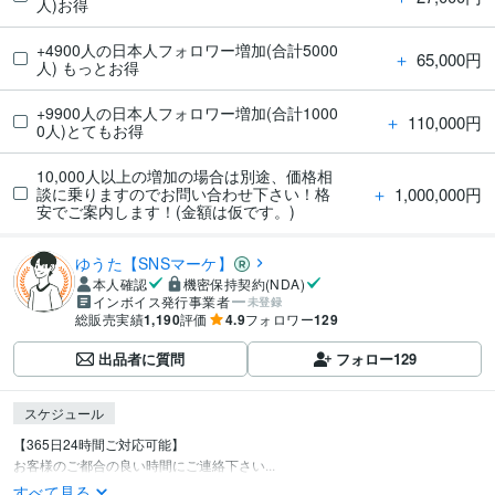
人)お得
+4900人の日本人フォロワー増加(合計5000
＋
65,000円
人) もっとお得
+9900人の日本人フォロワー増加(合計1000
＋
110,000円
0人)とてもお得
10,000人以上の増加の場合は別途、価格相
＋
1,000,000円
談に乗りますのでお問い合わせ下さい！格
安でご案内します！(金額は仮です。)
ゆうた【SNSマーケ】
本人確認
機密保持契約(NDA)
インボイス発行事業者
未登録
総販売実績
1,190
評価
4.9
フォロワー
129
出品者に質問
フォロー
129
スケジュール
【365日24時間ご対応可能】

お客様のご都合の良い時間にご連絡下さい...
すべて見る