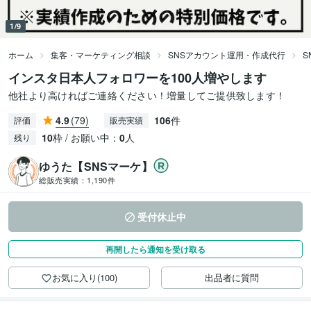
1/9
ホーム
集客・マーケティング相談
SNSアカウント運用・作成代行
S
インスタ日本人フォロワーを100人増やします
他社より高ければご連絡ください！増量してご提供致します！
4.9
(79)
106
件
評価
販売実績
10
枠 / お願い中：
0
人
残り
ゆうた【SNSマーケ】
総販売実績：
1,190件
受付休止中
再開したら通知を受け取る
お気に入り(100)
出品者に質問