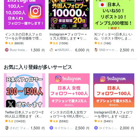
インスタの日本人フォロ
Instagram✦フォロワー＋
X(ツイッター)日本人いい
ワーをお手頃価格で増や
１万人増加します ♥リー
ね、リポスト増やします
します インスタ日本人フ
ル再生回数３００００回
いいね50、リポスト10、
4.9
(6609)
5.0
(1006)
5.0
(166)
ォロワー100人～【高品質
おまけ付き♥インスタ１０
インプレッション5,000で
1,500
6,000
2,500
✨お手頃価格❗】
０００人
自然に
Buzz Insta【SNSマーケ】
★HARUKI★SNS集客サポート
SNSマーケター よし
円
円
円
お気に入り登録が多いサービス
Twitter日本人フォロワー2
インスタの日本人女性フ
Instagram日本人フォロワ
00人以上増加ます （X）
ォロワーを100人増やしま
ーを増やします ⭐️ほぼ減
日本人のアクティブ フォ
す ⭐️12月最新版・最大2万
少なし・+100人～最大5万
5.0
(10433)
4.9
(5592)
4.9
(5491)
ロワーを増やします。
人・Instagram⭐️
人⭐️
1,500
2,500
2,000
さわだ フォロワー31万人
ロイヤル｜SNSフォロワーサポート
ロイヤル｜SNSフォロワーサポート
円
円
円