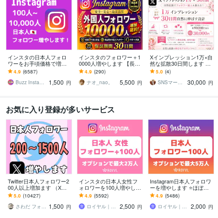
インスタの日本人フォロ
インスタのフォロワー＋1
Xインプレッション1万×自
ワーをお手頃価格で増や
0000人増やします 【長期
然な拡散30日間します ポ
します インスタ日本人フ
保証】Instagram1万人増
スト分割対応♡フォロワ
4.9
(6587)
4.9
(290)
5.0
(4)
ォロワー100人～【高品質
加！選べるおまけ付き！
ー流入も狙える拡散設計⭐︎
1,500
5,500
30,000
✨お手頃価格❗】
Buzz Insta【SNSマーケ】
ナオ_nao。
SNSマーケティング沙織
円
円
円
お気に入り登録が多いサービス
Twitter日本人フォロワー2
インスタの日本人女性フ
Instagram日本人フォロワ
00人以上増加ます （X）
ォロワーを100人増やしま
ーを増やします ⭐️ほぼ減
日本人のアクティブ フォ
す ⭐️12月最新版・最大2万
少なし・+100人～最大5万
5.0
(10427)
4.9
(5592)
4.9
(5486)
ロワーを増やします。
人・Instagram⭐️
人⭐️
1,500
2,500
2,000
さわだ フォロワー31万人
ロイヤル｜SNSフォロワーサポート
ロイヤル｜SNSフォロワーサポート
円
円
円