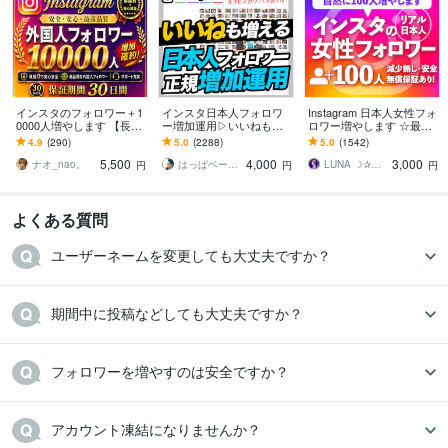
インスタのフォロワー＋1
インスタ日本人フォロワ
Instagram 日本人女性フォ
0000人増やします 【長期
ー増加運用▷いいねも増
ロワー増やします ☆最高
保証】Instagram1万人増
えます ▶︎「数」＋「本
品質☆減少無し☆インス
4.9
(290)
5.0
(2288)
5.0
(1542)
加！選べるおまけ付き！
物」の増加▷当店独自ア
タ女性フォロワー+100~1
5,500
4,000
3,000
クティブフォロワー増加
万人
ナオ_nao。
はっぱベース by santa
LUNA ☽✰ママインフルエンサー
円
円
円
よくある質問
ユーザーネームを変更しても大丈夫ですか？
期間中に投稿などしても大丈夫ですか？
フォロワーを増やすのは安全ですか？
アカウント凍結になりませんか？