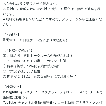
あらかじめ多く増加させて頂きます。

20日以内に依頼人数の 30%以上減少した場合は、無料で補充を行
います。

➡無料で補填させていただきますので、メッセージからご連絡くだ
さい。

【⭐️納期⭐️】

⏳ 通常１～３日程度（状況により変動あり）

【⭐️お取引の流れ⭐️】

① ご購入後、専用トークルームが作成されます。

　→ ご連絡いただく内容：アカウントURL

② 内容確認後、12時間以内に拡散開始

③ 作業完了後、完了報告

④ 問題がなければ「正式な回答」にてお取引完了

【検索タグ】

Instagram･インスタ･インスタグラム･フォロワー･いいね･リール再
生回数･運用代行

YouTube･チャンネル登録･高評価･ショート動画･アナリティクス･T