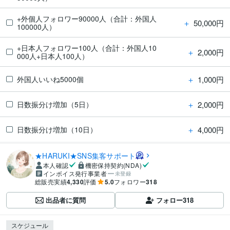
+外個人フォロワー90000人（合計：外国人
＋
50,000円
100000人）
+日本人フォロワー100人（合計：外国人10
＋
2,000円
000人+日本人100人）
＋
1,000円
外国人いいね5000個
＋
2,000円
日数振分け増加（5日）
＋
4,000円
日数振分け増加（10日）
★HARUKI★SNS集客サポート
本人確認
機密保持契約(NDA)
インボイス発行事業者
未登録
総販売実績
4,330
評価
5.0
フォロワー
318
出品者に質問
フォロー
318
スケジュール