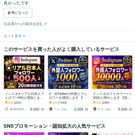
良かったです
参考になった
出品者からの返信を読む
もっと見る
このサービスを買った人がよく購入しているサービス
インスタ✦リアル日本人フ
X・旧Twitterの外国人フォ
インスタのフォロワー＋1
ォロワー500人増加します
ロワーを増加します 【コ
0000人増やします 【長期
超特価！Instagram✦100
コナラNo.1長期保証付
保証】Instagram1万人増
5.0
(204)
4.8
(1432)
4.9
(290)
人から対応可◎｜振分可
き！】Xフォロワー1000増
加！選べるおまけ付き！
9,000
2,000
5,500
能
加！
★HARUKI★SNS集客サポート
ナオ_nao。
ナオ_nao。
円
円
円
SNSプロモーション・認知拡大の人気サービス