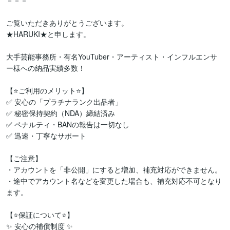
－－－

ご覧いただきありがとうございます。

★HARUKI★と申します。

大手芸能事務所・有名YouTuber・アーティスト・インフルエンサ
ー様への納品実績多数！

【⭐️ご利用のメリット⭐️】

✅ 安心の「プラチナランク出品者」

✅ 秘密保持契約（NDA）締結済み

✅ ペナルティ・BANの報告は一切なし

✅ 迅速・丁寧なサポート

【ご注意】

・アカウントを「非公開」にすると増加、補充対応ができません。

・途中でアカウント名などを変更した場合も、補充対応不可となり
ます。

【⭐️保証について⭐️】

✨ 安心の補償制度 ✨
