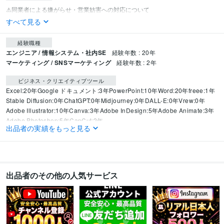
すべて見る
経験職種
エンジニア / 情報システム・社内SE
経験年数 : 20年
マーケティング / SNSマーケティング
経験年数 : 2年
ビジネス・クリエイティブツール
Excel:20年
Google ドキュメント:3年
PowerPoint:10年
Word:20年
freee:1年
Stable Diffusion:0年
ChatGPT:0年
Midjourney:0年
DALL-E:0年
Vrew:0年
Adobe Illustrator:10年
Canva:3年
Adobe InDesign:5年
Adobe Animate:3年
Adobe Photoshop:5年
CapCut:2年
出品者の実績をもっと見る
得意分野
集客・マーケティング相談
YouTubeチャンネル登録増加
SNS拡散
出品者のその他の人気サービス