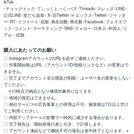
ikTok

･ティックトック･てぃっくとっく･バズ･Threads･スレッズ･LINE･
公式LINE･友だち追加･ X･旧Twitter･x･エックス･Twitter･ツイッタ
ー･RT･リツイート･拡散･再生回数･再生数･Facebook･フェイスブ
ック･コメント･マーケティング･SNS･フォロー･日本人･外国人･リ
アル・拡散
購入にあたってのお願い
〇 InstagramアカウントのURLを必ずご連絡ください。

〇 作業開始後はURL（アカウント/ID/投稿リンクなど）の変更はで
きません。

〇 完了までアカウント非公開及び削除・ユーザー名の変更をしない
でください。

　その時点で納品となり補填対象外になります。

〇 地域の指定はできません。

〇 他社サービスや広告集客との併用は不可。施策後は7日以上空け
てご利用ください。

〇 内部アップデートの影響で一時的に減少する場合があります。

〇 完了報告は「開始前後の差し引き」で計算します。

〇 アカウント凍結などで継続不可の場合は途中終了となります。※