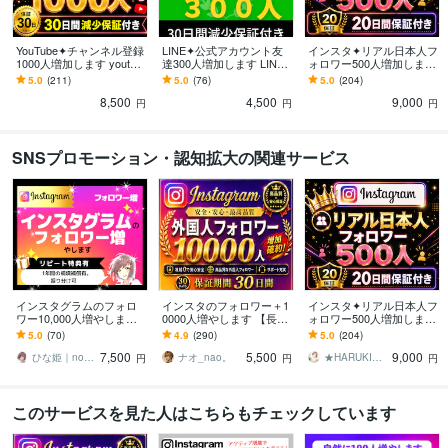
YouTube✦チャンネル登録
LINE✦公式アカウント友
インスタ✦リアル日本人フ
1000人増加します youtub
達300人増加します LINE
ォロワー500人増加します
e✦チャンネル登録者1000
✦公式アカウント友達300
超特価！Instagram✦100
5.0
(211)
5.0
(76)
5.0
(204)
人増加！ゆっくり増加
人増加します
人から対応可◎｜振分可
8,500
4,500
9,000
能
円
円
円
SNSプロモーション・認知拡大の関連サービス
インスタグラムのフォロ
インスタのフォロワー＋1
インスタ✦リアル日本人フ
ワー10,000人増やします 3
0000人増やします 【長期
ォロワー500人増加します
65日保証｜インスタ｜Inst
保証】Instagram1万人増
超特価！Instagram✦100
5.0
(70)
4.9
(290)
5.0
(204)
agram｜拡散｜匿名可
加！選べるおまけ付き！
人から対応可◎｜振分可
7,500
5,500
9,000
能
ひな姫｜note大学運営｜収益化運用支援
ナオ_nao。
★HARUKI★SNS集客サポート
円
円
円
このサービスを見た人はこちらもチェックしています