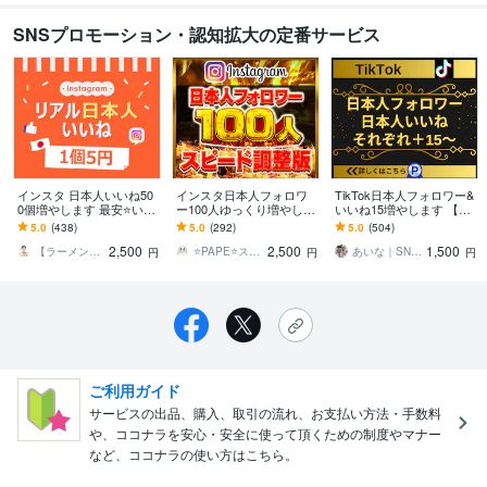
SNSプロモーション・認知拡大の定番サービス
インスタ 日本人いいね50
インスタ日本人フォロワ
TikTok日本人フォロワー&
0個増やします 最安⭐️いい
ー100人ゆっくり増やしま
いいね15増やします 【実
ね⭐️減少なし⭐️Instagram⭐️
す ⭐️インスタ 日本人 イン
績3150件以上】フォロワ
5.0
(438)
5.0
(292)
5.0
(504)
日本
スタグラム 日本人フォロ
ーといいね増加／減少保
2,500
2,500
1,500
ワー⭐️
証有り
【ラーメン男子】
⭐️PAPE⭐️スピード納品✅
あいな｜SNS集客のお手伝い
円
円
円
ご利用ガイド
サービスの出品、購入、取引の流れ、お支払い方法・手数料
や、ココナラを安心・安全に使って頂くための制度やマナー
など、ココナラの使い方はこちら。