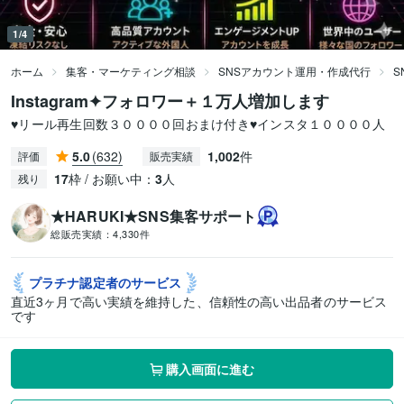
1/4
ホーム
集客・マーケティング相談
SNSアカウント運用・作成代行
S
Instagram✦フォロワー＋１万人増加します
♥リール再生回数３００００回おまけ付き♥インスタ１００００人
5.0
(632)
1,002
件
評価
販売実績
17
枠 / お願い中：
3
人
残り
★HARUKI★SNS集客サポート
総販売実績：
4,330件
プラチナ認定者の
サービス
直近3ヶ月で高い実績を維持した、信頼性の高い出品者のサービス
です
購入画面に進む