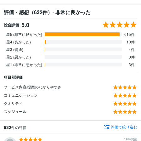
評価・感想（632件）- 非常に良かった
5.0
総合評価
星5 (非常に良かった)
615件
星4 (良かった)
10件
星3 (普通)
4件
星2 (悪かった)
0件
星1 (非常に悪かった)
3件
項目別評価
サービス内容/提案のわかりやすさ
コミュニケーション
クオリティ
スケジュール
632
評価で絞り込む
件の評価
19時間前