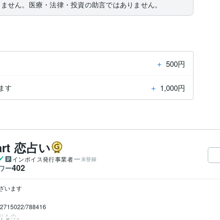
りません。医療・法律・投資の助言ではありません。
＋
500円
＋
1,000円
ます
art 恋占い
インボイス発行事業者
未登録
402
ワー
います

s/2715022/788416

りもの」