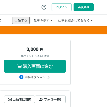
3,000
円
15ポイント (0.5％) 獲得
購入画面に進む
有料オプション
出品者に質問
フォロー
402