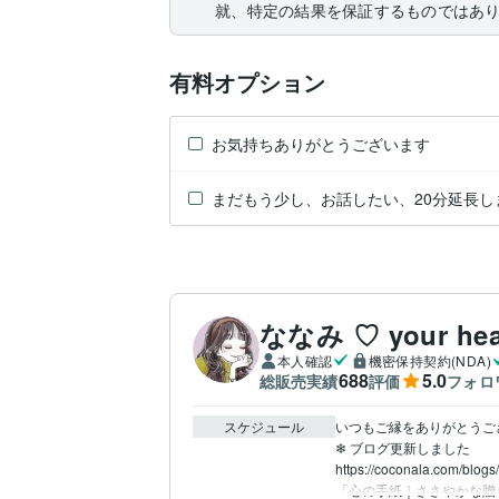
就、特定の結果を保証するものではあ
有料オプション
お気持ちありがとうございます
まだもう少し、お話したい、20分延長し
ななみ ♡ your he
本人確認
機密保持契約(NDA)
688
5.0
総販売実績
評価
フォロ
スケジュール
いつもご縁をありがとうござ
❄ ブログ更新しました

https://coconala.com/blog
「心の手紙｜ささやかな贈