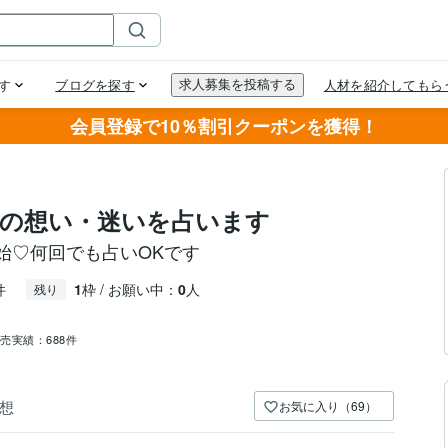
会員登録で10％割引クーポンを獲得！
今の想い・迷いを占います
始♡何回でも占いOKです
件
1
枠 / お願い中：
0
人
残り
売実績：
688件
想
お気に入り（69）