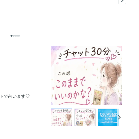
も
出
トで占います♡
