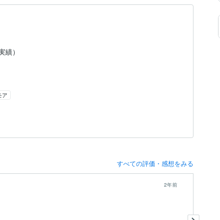
（実績）
モア
すべての評価・感想をみる
2年前
今
現