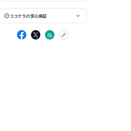
ココナラの安心保証
女性
年の運勢を13項目で鑑定して頂きました！♡
状も悩み事も個人情報も何一つお伝えしていないのに、項目ごとにと