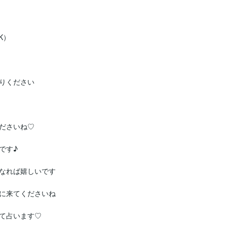
）

りください

ださいね♡

す♪

なれば嬉しいです

に来てくださいね

て占います♡
