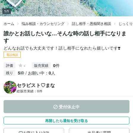
1/1
ホーム
悩み相談・カウンセリング
話し相手・愚痴聞き相談
じっくり
誰かとお話したいな…そんな時の話し相手になりま
す
どんなお話でも大丈夫です！話し相手になれたら嬉しいです❣️
電話相談
-
0
件
評価
販売実績
5
枠 / お願い中：
0
人
残り
セラピスト♡まな
総販売実績：
0件
受付休止中
再開したら通知を受け取る
お気に入り(12)
出品者に質問