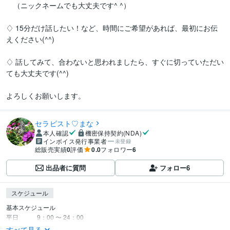
　（ニックネームでも大丈夫です^ ^）

♢ 15分だけ話したい！など、時間にご希望があれば、最初にお伝
えください(^^)

♢ 話してみて、合わないと思われましたら、すぐに切っていただい
ても大丈夫です(^^)

よろしくお願いします。
セラピスト♡まな
本人確認
機密保持契約(NDA)
インボイス発行事業者
未登録
総販売実績
0
評価
0.0
フォロワー
6
出品者に質問
フォロー
6
スケジュール
基本スケジュール

平日　　　9：00 〜 24：00
すべて見る