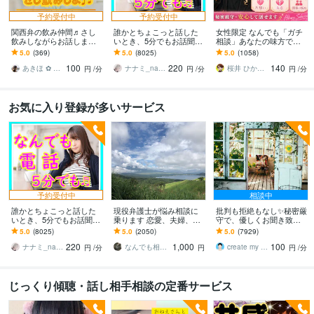
予約受付中
予約受付中
関西弁の飲み仲間♬さし
誰かとちょこっと話した
女性限定 なんでも「ガチ
飲みしながらお話します
いとき、5分でもお話聞き
相談」あなたの味方で話
何となく話したい✨酔った
ます 疲れた～、でもカウ
ます 男性目線で、あなた
5.0
(369)
5.0
(8025)
5.0
(1058)
時のいい気分のまま⭐︎お話
ンセリングじゃない、な
の恋の“答え”を言葉にしま
100
220
140
しましょう
んとなく雑談聞いて～
す。
あきほ ✿ 元気を届ける関西女子✨
ナナミ_nanami
桜井 ひかる｜経験豊富の恋愛相談室
円
/分
円
/分
円
/分
お気に入り登録が多いサービス
予約受付中
相談中
誰かとちょこっと話した
現役弁護士が悩み相談に
批判も拒絶もなし✨秘密厳
いとき、5分でもお話聞き
乗ります 恋愛、夫婦、学
守で、優しくお聞き致し
ます 疲れた～、でもカウ
校、会社、お金，単なる
ます ✨お試し１分から✨
5.0
(8025)
5.0
(2050)
5.0
(7929)
ンセリングじゃない、な
愚痴など何でもOK！
違うかな？と思ったら途
220
1,000
100
んとなく雑談聞いて～
中で切って構いません
ナナミ_nanami
なんでも相談員
create my life
円
/分
円
円
/分
じっくり傾聴・話し相手相談の定番サービス