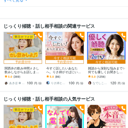
じっくり傾聴・話し相手相談の関連サービス
今すぐ相談可能
予約受付中
予約受付中
今すぐ相談可能
関西弁の飲み仲間♬さし
今すぐ話したいあなた
雑談から深刻な悩みまで✨
飲みしながらお話します
へ。りさ姉がそばにいま
何でも優しくお聞きしま
何となく話したい✨酔った
す 1人じゃない。どんな感
す 恋愛・人間関係・仕
5.0
(369)
5.0
(86)
5.0
(1256)
時のいい気分のまま⭐︎お話
情も否定しない✨低音ボイ
事・職場・家族✅どんな事
100
100
120
しましょう
スでゆったり
でも受け止めます❗
あきほ ✿ 元気を届ける関西女子✨
りさ姉と話すこころ整え時間
なでしこママ ✿ 幸せ案内人
円
/分
円
/分
円
/分
じっくり傾聴・話し相手相談の人気サービス