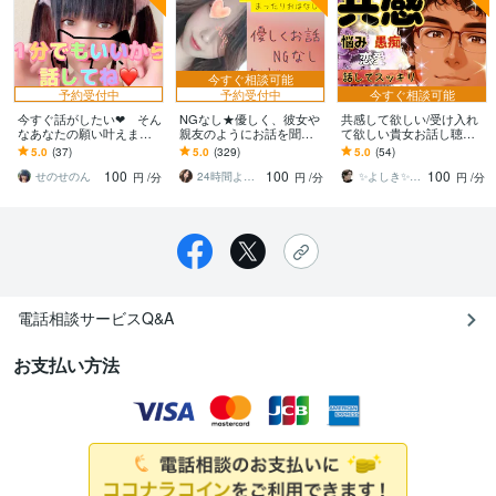
今すぐ相談可能
予約受付中
予約受付中
今すぐ相談可能
今すぐ話がしたい❤ そん
NGなし★優しく、彼女や
共感して欲しい/受け入れ
なあなたの願い叶えます
親友のようにお話を聞き
て欲しい貴女お話し聴き
女性も大歓迎〇秘密厳守
ます NGなし♪悩み相談/雑
ます ❤恋愛/不倫/性/秘密/
5.0
(37)
5.0
(329)
5.0
(54)
〇どんな話でも聞きます
談/恋愛相談/仕事/愚痴/性
心のモヤモヤ全てを私が
100
100
100
の悩み
受け止めます
せのせのん
24時間よりそいます＠ゆき☃️
✨よしき✨が心を優しく癒して笑顔にします
円
/分
円
/分
円
/分
電話相談サービスQ&A
お支払い方法