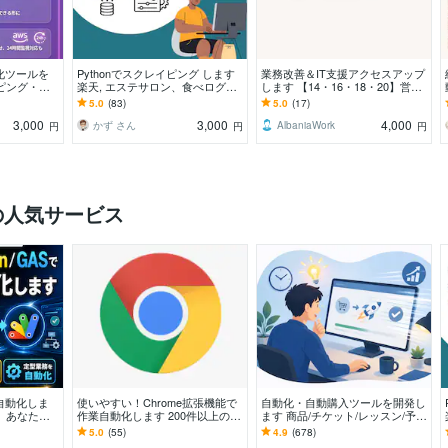
動化ツールを
Pythonでスクレイピング します
業務改善＆IT支援アクセスアップ
ピング・通
楽天, エステサロン、食べログの
します 【14・16・18・20】営
データ収集経験あり
業・求人・内部構築
5.0
(83)
5.0
(17)
3,000
3,000
4,000
かず さん
AlbaniaWork
円
円
円
の人気サービス
Sで自動化しま
使いやすい！Chrome拡張機能で
自動化・自動購入ツールを開発し
、あなたの
作業自動化します 200件以上の自
ます 商品/チケット/レッスン/予約
動化実績でご要望にお応えしま
など何でもどうぞ！
5.0
(55)
4.9
(678)
す。