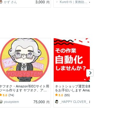
3,000
40,000
かず さん
Kuro515｜業務効率化のプロ
エイトさん
円
円
ヤフオク・Amazon等ECサイト用
ネットショップ運営全般の自動化
楽天やYahoo
ツール作ります ヤフオク、アマ
をお手伝いします Amazon・Yaho
ツール提供します 
ゾン等を頻繁にお使いの方へツー
oショッピング・ヤフオク・メル
N指定で商品説
5.0
(74)
5.0
(55)
5.0
(369)
ルを開発します。
カリなど
75,000
80,000
yousystem
_HAPPY CLOVER_
円
円