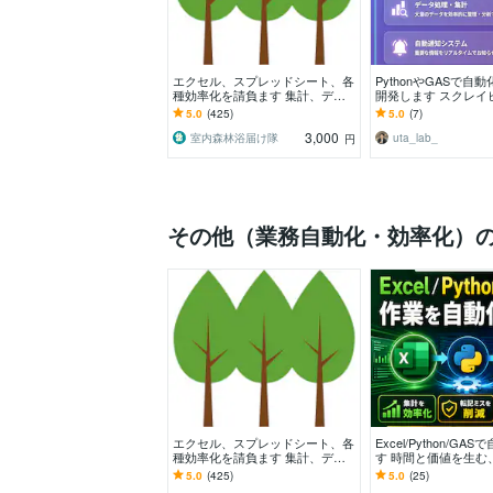
エクセル、スプレッドシート、各
PythonやGASで自
種効率化を請負ます 集計、デー
開発します スクレイ
タ分析、管理表、業務効率化はお
知・API連携など
5.0
(425)
5.0
(7)
任せ下さい！
3,000
室内森林浴届け隊
uta_lab_
円
その他（業務自動化・効率化）
エクセル、スプレッドシート、各
Excel/Python/GA
種効率化を請負ます 集計、デー
す 時間と価値を生む
タ分析、管理表、業務効率化はお
自動化
5.0
(425)
5.0
(25)
任せ下さい！