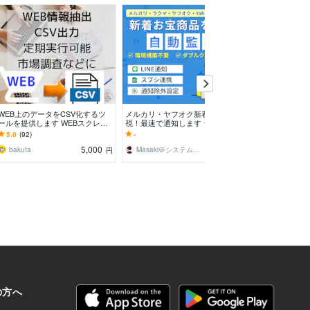
WEB上のデータをCSV化するツ
メルカリ・ヤフオク新着を自動監
Google Apps 
ールを提供します WEBスクレイ
視！最速で通知します ラクマ/Ya
Googleスプレ
ピング 購入前に動作確認用のツ
hooフリマ対応！せどり仕入れ・
criptを作成しま
5.0
(92)
-
4.9
(143)
ールを提供します
リサーチを自動化
5,000
5,000
bakuta
Masaki＠システムで効率化・自動化
n_masao
円
円