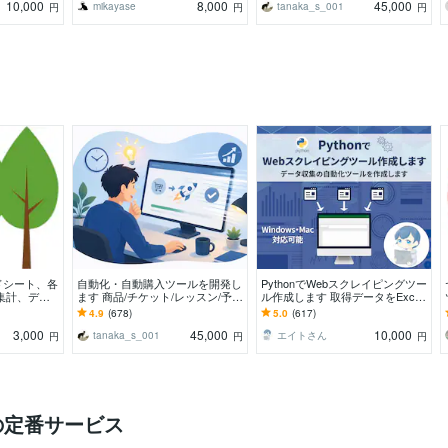
10,000
8,000
45,000
mikayase
tanaka_s_001
円
円
円
ドシート、各
自動化・自動購入ツールを開発し
PythonでWebスクレイピングツー
集計、デー
ます 商品/チケット/レッスン/予約
ル作成します 取得データをExcel/
務効率化はお
など何でもどうぞ！
スプレッドシートへ自動出力しま
4.9
(678)
5.0
(617)
す
3,000
45,000
10,000
tanaka_s_001
エイトさん
円
円
円
の定番サービス