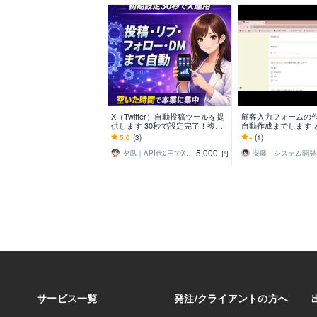
X（Twitter）自動投稿ツールを提
顧客入力フォームの
供します 30秒で設定完了！複数
自動作成までします 
アカ一括管理！プロキシ対応！
でも3,000円で作成し
5.0
(3)
-
(1)
5,000
夕凪｜API代0円でX完全自動化
安藤 システム開発
円