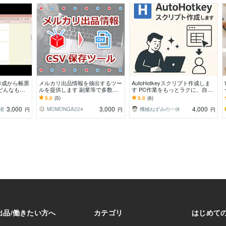
作成から帳票
メルカリ出品情報を抽出するツー
AutoHotkeyスクリプト作成しま
どんなもの
ルを提供します 副業等で多数出
す PC作業をもっとラクに、自動
ます‼
品しており、再出品用に在庫情報
化してみませんか？
5.0
(5)
5.0
(6)
取得したい方に！
3,000
3,000
4,000
者
MOMONGA224
機械ねずみの一休
円
円
円