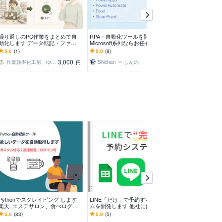
繰り返しのPC作業をまとめて自
RPA・自動化ツールを開発します
楽天やYahoo
動化します データ転記・ファイ
Microsoft系列ならお任せくださ
ツール提供します 
ル整理をボタン1つに（Python対
い！！
N指定で商品説
5.0
(1)
5.0
(8)
5.0
(369)
応）
3,000
5,000
作業効率化工房 ゆうか
SNchan ー しんの
円
円
Pythonでスクレイピング します
LINE「だけ」で予約するシステ
PythonでWe
楽天, エステサロン、食べログの
ムを開発します 他社にはないオ
ル作成します 取得
データ収集経験あり
ーダーメイド予約システムで簡単
スプレッドシー
5.0
(83)
5.0
(5)
5.0
(617)
管理！
す