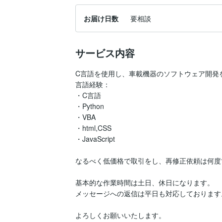
お届け日数
要相談
サービス内容
C言語を使用し、車載機器のソフトウェア開発を
言語経験：

・C言語

・Python

・VBA

・html,CSS

・JavaScript

なるべく低価格で取引をし、再修正依頼は何度
基本的な作業時間は土日、休日になります。

メッセージへの返信は平日も対応しております。
よろしくお願いいたします。