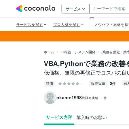
ホーム
IT相談・システム開発
業務自動化・効
VBA,Pythonで業務の改
低価格、無限の再修正でコスパの良
0
件
-
販売実績
残
評価
okame1998
総販売実績：
0件
サービス内容
購入時のお願い