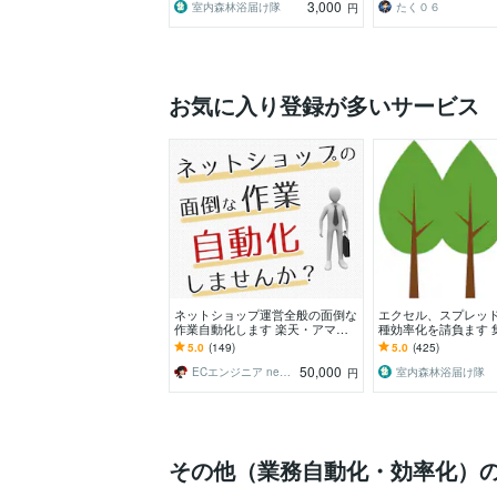
3,000
室内森林浴届け隊
たく０６
円
お気に入り登録が多いサービス
ネットショップ運営全般の面倒な
エクセル、スプレッ
作業自動化します 楽天・アマゾ
種効率化を請負ます 
ン・ヤフーショッピング面倒な作
タ分析、管理表、業
5.0
(149)
5.0
(425)
業してませんか？
任せ下さい！
50,000
ECエンジニア neger
室内森林浴届け隊
円
その他（業務自動化・効率化）