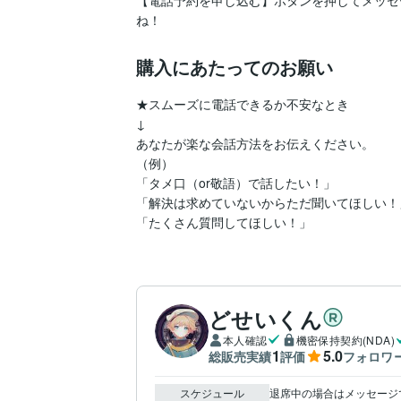
【電話予約を申し込む】ボタンを押してメッセ
購入にあたってのお願い
★スムーズに電話できるか不安なとき

↓

あなたが楽な会話方法をお伝えください。

（例）

「タメ口（or敬語）で話したい！」

「解決は求めていないからただ聞いてほしい！」
「たくさん質問してほしい！」
どせいくん
本人確認
機密保持契約(NDA)
1
5.0
総販売実績
評価
フォロワ
スケジュール
退席中の場合はメッセージ