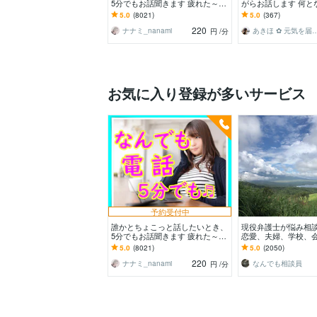
5分でもお話聞きます 疲れた～、
がらお話します 何と
でもカウンセリングじゃない、な
い✨酔った時のいい気
5.0
(8021)
5.0
(367)
んとなく雑談聞いて～
お話しましょう
220
ナナミ_nanami
あきほ ✿ 元気を届け
円
/分
お気に入り登録が多いサービス
予約受付中
誰かとちょこっと話したいとき、
現役弁護士が悩み相
5分でもお話聞きます 疲れた～、
恋愛、夫婦、学校、
でもカウンセリングじゃない、な
単なる愚痴など何でも
5.0
(8021)
5.0
(2050)
んとなく雑談聞いて～
220
ナナミ_nanami
なんでも相談員
円
/分