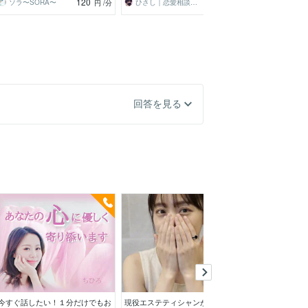
120
100
ソラ〜SORA〜
ひさし｜恋愛相談・話し相手
円
/分
円
/分
回答を見る
今すぐ話したい！１分だけでもお
現役エステティシャンが優しくお
もしもしセラピス