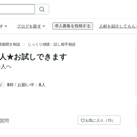
愚痴聞き相談
じっくり傾聴・話し相手相談
人★お試しできます
い人へ
5
枠 / お願い中：
0
人
り
質問
お気に入り（15）