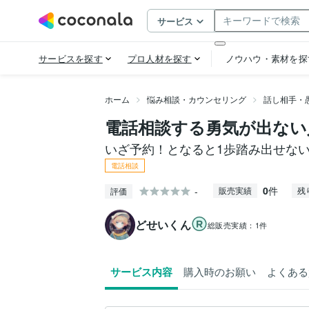
ホーム
悩み相談・カウンセリング
話し相手・
電話相談する勇気が出ない
いざ予約！となると1歩踏み出せな
電話相談
0
件
-
販売実績
残
評価
どせいくん
総販売実績：
1件
サービス内容
購入時のお願い
よくある