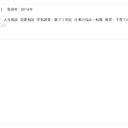
語）
取得年 : 2014年
グ
人生相談
恋愛相談
浮気調査・脈アリ判定
仕事の悩み・転職
教育・子育て
〇〇