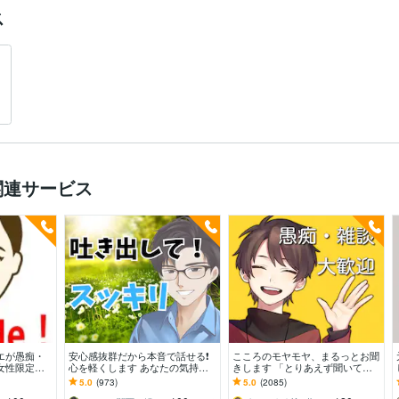
ス
関連サービス
ネエが愚痴・
安心感抜群だから本音で話せる❗️
こころのモヤモヤ、まるっとお聞
女性限定！
心を軽くします あなたの気持ち
きします 「とりあえず聞いてほ
人間関係など
を最優先✨否定せず秘密厳守！愚
しい」というあなたに。優しく傾
5.0
(973)
5.0
(2085)
痴・雑談OK
聴します