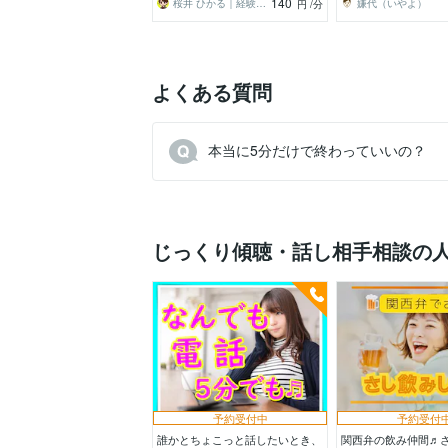
140
桜井 ひかる｜経験豊富の恋愛相談室
嫌代（いやよ）
円
/分
よくある質問
本当に5分だけで終わっていいの？
じっくり傾聴・話し相手相談の
予約受付中
予約受付
誰かとちょこっと話したいとき、
関西弁の飲み仲間♬