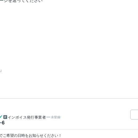
ージを送ってください


インボイス発行事業者
未登録
6
ー
でご希望の日時をお知らせください！