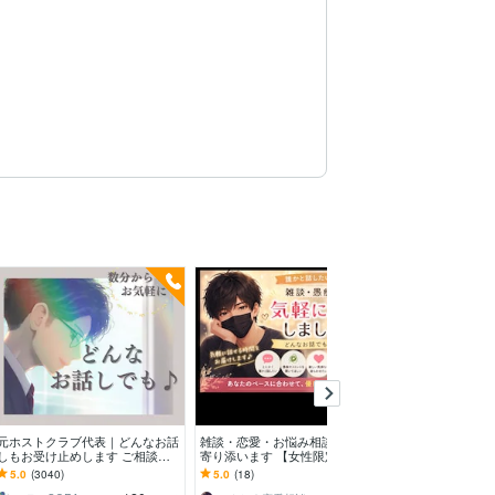
元ホストクラブ代表｜どんなお話
雑談・恋愛・お悩み相談 優しく
悩み・恋愛相談
しもお受け止めします ご相談、
寄り添います 【女性限定☘️いつ
相手、何でも聞
愚痴、ただ誰かと話したい、なん
でも気軽に話してね♪】
雰囲気の通話・
5.0
(3040)
5.0
(18)
5.0
(388)
でも大歓迎です☘️
何でも話しまし