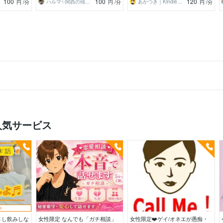
100
100
120
ハルマ✨関西の傾聴マスター
あかつき｜Kindle本出版中
円
/分
円
/分
円
/分
人気サービス
中
さし飲みしな
女性限定 なんでも「ガチ相談」
女性限定❤️ゲイ/オネエが愚痴・