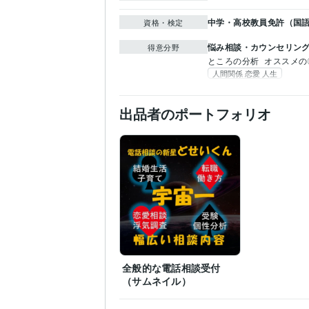
中学・高校教員免許（国
資格・検定
悩み相談・カウンセリン
得意分野
ところの分析
オススメの
人間関係 恋愛 人生
出品者のポートフォリオ
全般的な電話相談受付
（サムネイル）