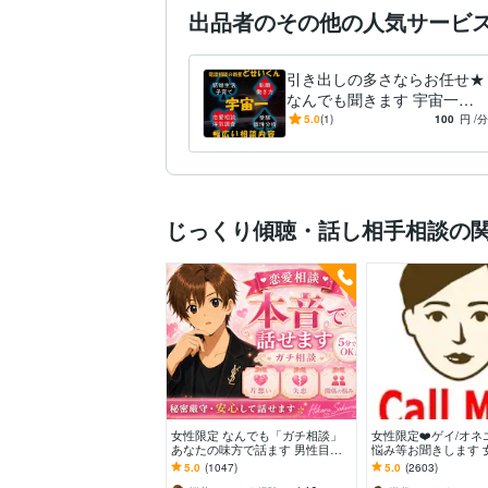
出品者のその他の人気サービ
引き出しの多さならお任せ★
なんでも聞きます 宇宙一幅
広い電話相談を目指してます
5.0
(1)
100
円
/分
じっくり傾聴・話し相手相談の
女性限定 なんでも「ガチ相談」
女性限定❤️ゲイ/オ
あなたの味方で話ます 男性目線
悩み等お聞きします 
で、あなたの恋の“答え”を言葉に
ゲイ/オネエが恋愛/
5.0
(1047)
5.0
(2603)
します。
何でも聞くわよ！