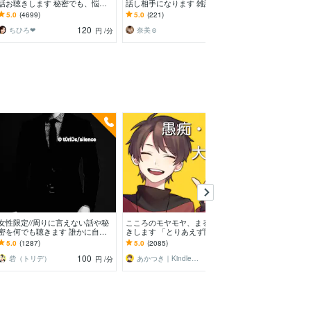
話お聴きします 秘密でも、悩み
話し相手になります 雑談・悩
んが心をほぐし
でも、甘えたいな～でも何でもO
み・恋愛相談・秘密・愚痴？話し
ーラ全開❤︎お悩
5.0
(4699)
5.0
(221)
5.0
(572)
Kです♪
て解放されてね°˖✧
話し苦手さん大
120
100
ちひろ❤
奈美☺︎
円
/分
円
/分
予約
女性限定//周りに言えない話や秘
こころのモヤモヤ、まるっとお聞
新宿二丁目ゲイ
密を何でも聴きます 誰かに自分
きします 「とりあえず聞いてほ
お話聞ます 男
の中にあるものを聴いて欲しいあ
しい」というあなたに。優しく傾
秘密厳守で何で
5.0
(1287)
5.0
(2085)
5.0
(1852)
なたへ
聴します
恋愛‪×
100
120
砦（トリデ）
あかつき｜Kindle本出版中
釜崎あゆみ
円
/分
円
/分