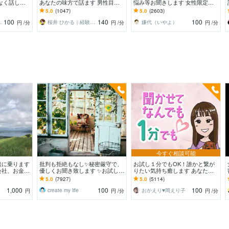
なく話した
あなたの味方で話ます 男性目線
悩み等お聞きします 女性限定！
分のまま⭐︎
で、あなたの恋の“答え”を言葉に
ゲイ/オネエが恋愛/人間関係など
5.0
(1047)
5.0
(2603)
します。
何でも聞くわよ！
100
140
100
る関西女子✨
桜井 ひかる｜経験豊富の恋愛相談室
嫌代（いやよ）
円
/分
円
/分
円
/分
今すぐ相談可能
談に乗ります
批判も拒絶もなし✨秘密厳守で、
お試し１分でもOK！誰かと繋が
会社、お金，
優しくお聞き致します ✨お試し１
りたい気持ち癒します あなたが
OK！
分から✨違うかな？と思ったら途
主役/カウンセリングじゃない/た
5.0
(7927)
5.0
(5114)
中で切って構いません
だ静かに寄り添います
1,000
100
100
create my life
おかえり♥️岡えり子
円
円
/分
円
/分