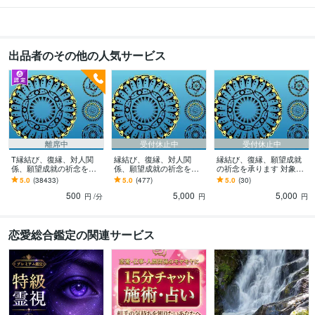
出品者のその他の人気サービス
離席中
受付休止中
受付休止中
T縁結び、復縁、対人関
縁結び、復縁、対人関
縁結び、復縁、願望成就
係、願望成就の祈念を承
係、願望成就の祈念を承
の祈念を承ります 対象者
ります 対象者の思いと状
ります 対象者の思いと状
の思いと状況、対象者と
5.0
(38433)
5.0
(477)
5.0
(30)
況、対象者との対話、祈
況、対象者との対話、祈
の対話、祈念
500
5,000
5,000
念
念
円
/分
円
円
恋愛総合鑑定の関連サービス