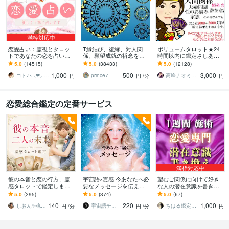
満枠対応中
恋愛占い：霊視とタロッ
T縁結び、復縁、対人関
ボリュームタロット★24
トであなたの恋を占いま
係、願望成就の祈念を承
時間以内に鑑定さしあげ
す 復縁・片想い・複雑
ります 対象者の思いと状
ます 3000文字以上の鑑定
5.0
(14515)
5.0
(38433)
5.0
(12128)
愛・夫婦問題…お悩みに
況、対象者との対話、祈
★希望者のみ一部カード
1,000
500
3,000
優しく寄り添います♡
念
開示サービスあり
コトハ ⸜❤︎⸝ 新サービス提供開始✨️
prince7
高峰ナオミ タロット占い師
円
円
/分
円
恋愛総合鑑定の定番サービス
満枠対応中
彼の本音と恋の行方、霊
宇宙語×霊感 今あなたへ必
望むご関係に向けて好き
感タロットで鑑定します
要なメッセージを伝えま
な人の潜在意識を書き換
コンシャス・チャネリン
す 恋愛/人間関係/人生【高
えます 恋愛の悩み解消・
5.0
(295)
5.0
(374)
5.0
(67)
グで彼の潜在意識や高次
次元・霊感・現実思考】
恋愛成就に向けて1週間お
140
220
1,000
元の声を翻訳
現実が動く鑑定
相手の心を調整します
しおん✨魂の声を聴く未来創造セラピスト✨
宇宙語チャネラー＊アルシオーネ
ちはる鑑定師 四柱推命占星術
円
/分
円
/分
円