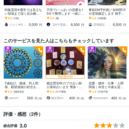
特級霊視✵通常では見えな
不安でいっぱいの恋愛を1
事前DM予約制／短時間15
い領域まで深く読み解き
5分で整理します 一緒に整
分霊視鑑定します 相手は
ます 表面的な答えではな
理していきますね☆不倫/
どう思っているのか等チ
5.0
(19)
5.0
(9)
5.0
(1808)
く、ご縁の『本質』を見
復縁/透視/復縁/恋愛系
ャット形式15分間の質問
5,000
6,500
6,500
極めます。
OKです
イルミ✵封眼霊視師
【的中霊能者】☆Pito
霊視鑑定 matsumi
円
円
円
このサービスを見た人はこちらもチェックしています
予約受付中
T縁結び、復縁、対人関
鑑定歴33年のプロ占い師
恋愛・婚外・仕事・人間
係、願望成就の祈念を承
が真剣占います 博多・廓
関係｜本音と今後を霊視
ります 対象者の思いと状
屋の純血統占い祈願師
ます 現実重視の鑑定｜本
5.0
(38433)
5.0
(11789)
4.9
(14475)
況、対象者との対話、祈
雷鳥
質と今後の行動を具体的
500
400
460
念
にお伝えします
prince7
鑑定歴33年のプロ占い師 雷鳥
toraramaro
円
/分
円
/分
円
/分
評価・感想（2件）
3.0
総合評価