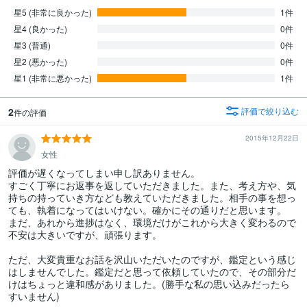
星5 (非常に良かった)
1件
星4 (良かった)
0件
星3 (普通)
0件
星2 (悪かった)
0件
星1 (非常に悪かった)
1件
2
評価で絞り込む
件の評価
2015年12月22日
女性
評価が遅くなってしまい申し訳ありません。

すごく丁寧にお返事を返していただきました。また、考え方や、気
持ちの持っていき方なども教えていただきました。相手の事を想っ
ても、執着になってはいけない。確かにその通りだと思います。

まだ、あれから進捗はなく、環境だけがこれから大きく変わるので
不安は大きいですが、頑張ります。

ただ、大変貴重なお話を沢山いただいたのですが、鑑定という感じ
はしませんでした。鑑定だと思って依頼していたので、その部分だ
けはちょっと違和感がありました。(勝手な私の思い込みだったら
すいません)