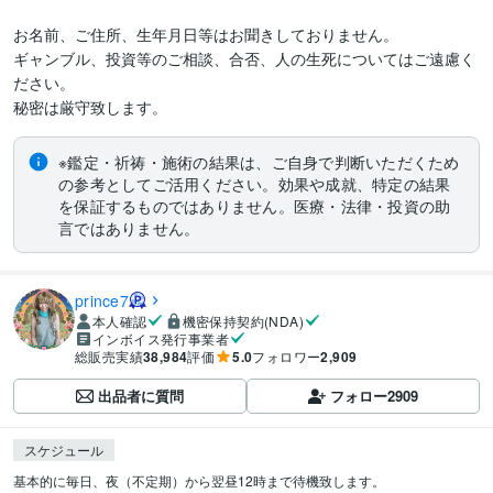
お名前、ご住所、生年月日等はお聞きしておりません。

ギャンブル、投資等のご相談、合否、人の生死についてはご遠慮く
ださい。

秘密は厳守致します。
※鑑定・祈祷・施術の結果は、ご自身で判断いただくため
の参考としてご活用ください。効果や成就、特定の結果
を保証するものではありません。医療・法律・投資の助
言ではありません。
prince7
本人確認
機密保持契約(NDA)
インボイス発行事業者
総販売実績
38,984
評価
5.0
フォロワー
2,909
出品者に質問
フォロー
2909
スケジュール
基本的に毎日、夜（不定期）から翌昼12時まで待機致します。