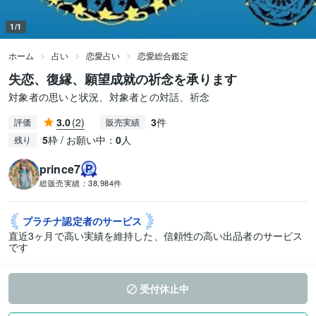
1/1
ホーム
占い
恋愛占い
恋愛総合鑑定
失恋、復縁、願望成就の祈念を承ります
対象者の思いと状況、対象者との対話、祈念
3.0
(2)
3
件
評価
販売実績
5
枠 / お願い中：
0
人
残り
prince7
総販売実績：
38,984件
プラチナ認定者の
サービス
直近3ヶ月で高い実績を維持した、信頼性の高い出品者のサービス
です
受付休止中