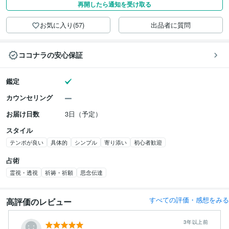
再開したら通知を受け取る
お気に入り(57)
出品者に質問
ココナラの安心保証
鑑定
カウンセリング
お届け日数
3日（予定）
スタイル
テンポが良い
具体的
シンプル
寄り添い
初心者歓迎
占術
霊視・透視
祈祷・祈願
思念伝達
すべての評価・感想をみる
高評価のレビュー
3年以上前