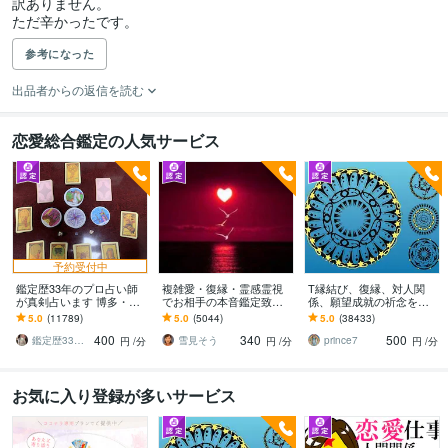
訳ありません。

参考になった
出品者からの返信を読む
恋愛総合鑑定の人気サービス
予約受付中
鑑定歴33年のプロ占い師
複雑愛・復縁・霊感霊視
T縁結び、復縁、対人関
が真剣占います 博多・廓
でお相手の本音鑑定致し
係、願望成就の祈念を承
屋の純血統占い祈願師
ます 降りて来た言葉をそ
ります 対象者の思いと状
5.0
(11789)
5.0
(5044)
5.0
(38433)
雷鳥
のままお伝えします。
況、対象者との対話、祈
400
340
500
念
鑑定歴33年のプロ占い師 雷鳥
雪見そう
prince7
円
/分
円
/分
円
/分
お気に入り登録が多いサービス