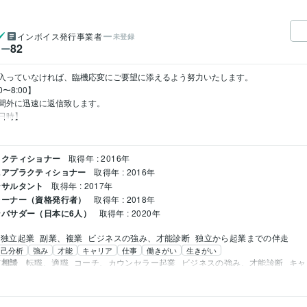
インボイス発行事業者
未登録
82
ワー
入っていなければ、臨機応変にご要望に添えるよう努力いたします。

8:00】

外に迅速に返信致します。

時】
ラクティショナー
取得年 : 2016年
ニアプラクティショナー
取得年 : 2016年
ンサルタント
取得年 : 2017年
レーナー（資格発行者）
取得年 : 2018年
バサダー（日本に6人）
取得年 : 2020年
独立起業
副業、複業
ビジネスの強み、才能診断
独立から起業までの伴走
自己分析
強み
才能
キャリア
仕事
働きがい
生きがい
ア相談
転職、適職
コーチ、カウンセラー起業
ビジネスの強み、才能診断
キャ
強み
才能
キャリア
仕事
相談
働きがい
生きがい