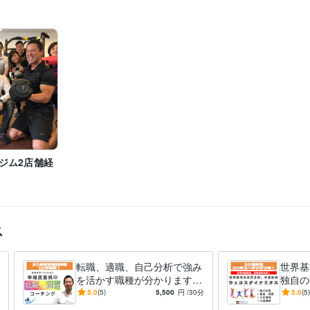
ジム2店舗経
ス
転職、適職、自己分析で強み
世界基
を活かす職種が分かります
独自の
自己分析で本領を発揮できる
界の起
5.0
(5)
5,500
円
/30分
5.0
(5)
職種、役割が分かる！働きが
確信を