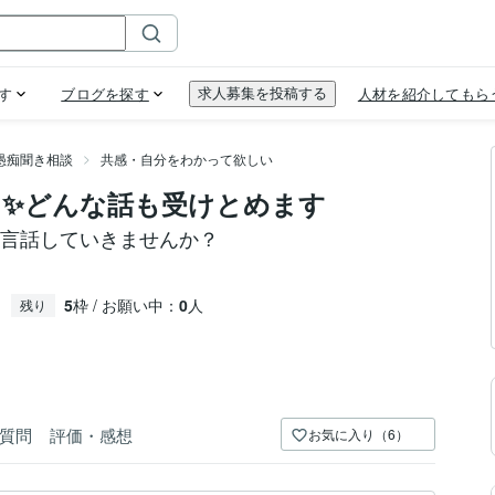
愚痴聞き相談
共感・自分をわかって欲しい
✨どんな話も受けとめます
一言話していきませんか？
5
枠 / お願い中：
0
人
残り
質問
評価・感想
お気に入り（6）