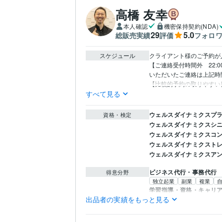
高橋 友幸
本人確認
機密保持契約(NDA)
29
5.0
総販売実績
評価
フォロ
スケジュール
クライアント様のご予約が
【ご連絡受付時間外　22:00〜
いただいたご連絡は上記時間
【比較的予約の取りやすい日
すべて見る
ウェルスダイナミクスプ
資格・検定
ウェルスダイナミクスシ
ウェルスダイナミクスコ
ウェルスダイナミクスト
ウェルスダイナミクスアン
ビジネス代行・事務代行
得意分野
独立起業
副業
複業
学習指導・資格・キャリ
出品者の実績をもっと見る
転職
適職
自己分析