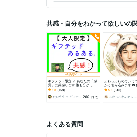
る！
共感・自分をわかって欲しいの
予約受付中
ギフテッド限定 ☆ あなたの「感
ふわっふわのカシミ
覚」に共感します 誰も分かって
かく包み込みます ☘
くれない…、カウンセリング 不
包まれて、心、ほどけ
5.0
(153)
5.0
(646)
要！誰か共感して〜
260
だい先生 ➡︎ ギフテッド（IQ142）
ふわっふわのカシミヤ
円
/分
よくある質問