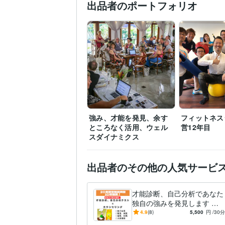
出品者のポートフォリオ
強み、才能を発見、余す
フィットネス
ところなく活用、ウェル
営12年目
スダイナミクス
出品者のその他の人気サービ
才能診断、自己分析であなた
独自の強みを発見します 独
立起業、副業、転職でのあな
4.9
(8)
5,500
円
/30分
たの才能の活かし方がわか