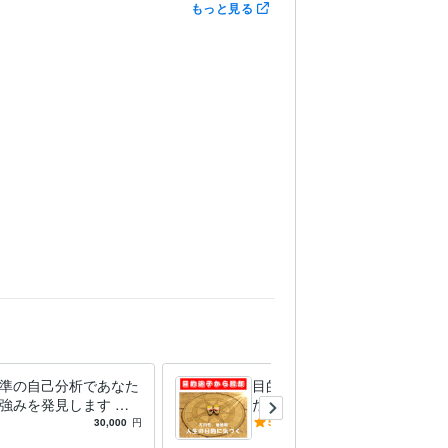
もっと見る
準の自己分析であなた
目的迷子から脱却するあなた
強みを発見します 世
だけのコンパス見つけます
業家、経営者に自信と
そもそもあなたは何がした
30,000
円
5.0
(4)
5,500
円
/30分
もたらし続けている才
い？人生の目的に気づくセッ