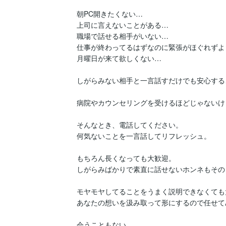
朝PC開きたくない…

上司に言えないことがある…

職場で話せる相手がいない…

仕事が終わってるはずなのに緊張がほぐれずよ
月曜日が来て欲しくない…

しがらみない相手と一言話すだけでも安心する
病院やカウンセリングを受けるほどじゃないけ
そんなとき、電話してください。

何気ないことを一言話してリフレッシュ。

もちろん長くなっても大歓迎。

しがらみばかりで素直に話せないホンネもその
モヤモヤしてることをうまく説明できなくても
あなたの想いを汲み取って形にするので任せて
会うこともない
