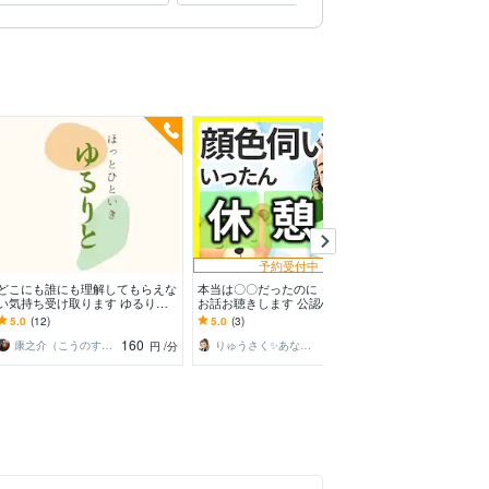
ション
予約受付中
予約
どこにも誰にも理解してもらえな
本当は〇〇だったのに・・そんな
本番5分前の緊
い気持ち受け取ります ゆるりと
お話お聴きします 公認心理師☘
スピーチ・プレ
電話✨傷ついた心の拠り所「あな
自分を後回しにしてきた人☘ボイ
験・告白を成功
5.0
(12)
5.0
(3)
5.0
(1)
たの小部屋」
スサンプル聞いてね
160
100
康之介（こうのすけ）
りゅうさく✨あなたに寄り添う公認心理師✨
ほのぼの かと
円
/分
円
/分