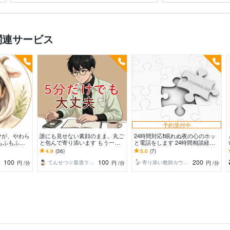
いを！
能診断
関連サービス
予約受付中
ヤが、やわら
誰にも見せない素顔のまま。丸ご
24時間対応❗️眠れぬ夜の心のホッ
️もふもふに
と包んで寄り添います もう一人
と電話をします 24時間相談経験
る☘️
で抱え込まないで⭐︎無理に整え
者が❗困った時にはいつでも寄り
4.9
(36)
5.0
(7)
ず、今の想いを聴かせて
添います❗
100
100
200
てんせつ☆最適ライフをサポートする
寄り添い教師カウンセラー Qooちー
円
/分
円
/分
円
/分