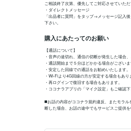
ご相談終了次第、優先してご対応させていただ
・ダイレクトメッセージ

「出品者に質問」をタップ→メッセージ記入後
下さい。
購入にあたってのお願い
【通話について】

・音声の途切れ、通信の切断が発生した場合、
・通話開始まで５分ほどかかる場合がございます
・安定した回線での通話をお勧めいたします。

・Wi-Fiより4G回線の方が安定する場合もあり
・再ログインで復旧する場合もあります。

・ココナラアプリの「マイク設定」もご確認下さ
◼️お話の内容がココナラ規約違反、またモラ
断した場合、お話の途中でもサービスご提供を