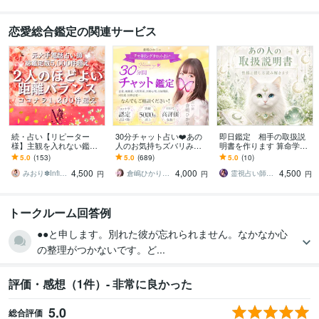
恋愛総合鑑定の関連サービス
続・占い【リピーター
30分チャット占い❤️あの
即日鑑定 相手の取扱説
様】主観を入れない鑑定
人のお気持ちズバリみま
明書を作ります 算命学・
します 【2人の進展具合・
す 実績5000件‼️複雑愛あ
四柱推命・西洋占星術か
5.0
(153)
5.0
(689)
5.0
(10)
相手真意】複雑愛/復縁/片
の人彼の気持ちチャネリ
ら一つ選べます
4,500
4,000
4,500
想い/修復/離婚
ングタロット
みおり✽Infinity8✽
倉嶋ひかり♡複雑愛あの人の本音と幸せの道
霊視占い師 まる
円
円
円
トークルーム回答例
●●と申します。別れた彼が忘れられません。なかなか心
の整理がつかないです。ど...
評価・感想（1件）- 非常に良かった
5.0
総合評価