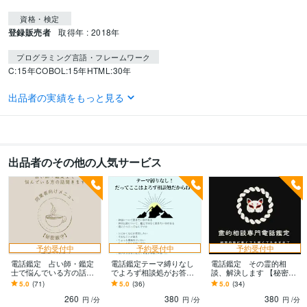
資格・検定
登録販売者
取得年 : 2018年
プログラミング言語・フレームワーク
C:15年
COBOL:15年
HTML:30年
得意分野
出品者の実績をもっと見る
占い
鑑定
占い
鑑定
仕事
神社仏閣
パワースポット
パワーストーン
人生
開運
心願成就
自己啓発
Web制作・HP作成・EC構築
小規模事業または個人ホームページ作成
個人
出品者のその他の人気サービス
語学力
英語
日常会話レベル
予約受付中
予約受付中
予約受付中
電話鑑定 占い師・鑑定
電話鑑定テーマ縛りなし
電話鑑定 その霊的相
士で悩んでいる方の話聞
でよろず相談処がお答え
談、解決します 【秘密厳
きます 【秘密厳守】悩み
します どの鑑定メニュー
守】その不安・お悩み・
5.0
(71)
5.0
(36)
5.0
(34)
相談や鑑定・考え方のア
にも当てはまらない、で
気になる事、解決します
260
380
380
ドバイス等なんでも
も聞きたい、そんな方へ
円
/分
円
/分
円
/分