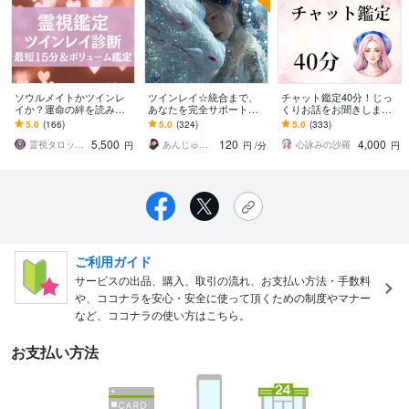
ソウルメイトかツインレ
ツインレイ☆統合まで、
チャット鑑定40分！じっ
イか？運命の絆を読みま
あなたを完全サポートし
くりお話をお聞きします
す 今の関係は運命か必然
ます ✧˚誰にも理解されな
たくさんの質問や聞いて
5.0
(166)
5.0
(324)
5.0
(333)
か？魂レベルで紐解くス
い魂の痛み、もう一人で
ほしいことがある方向け
5,500
120
4,000
ピリチュアル鑑定
苦しまないで✧˚
のサービスです
霊視タロット占い師＊lumina
あんじゅ＊白龍と繋がる転生巫女占い師
心詠みの沙羅
円
円
/分
円
ご利用ガイド
サービスの出品、購入、取引の流れ、お支払い方法・手数料
や、ココナラを安心・安全に使って頂くための制度やマナー
など、ココナラの使い方はこちら。
お支払い方法