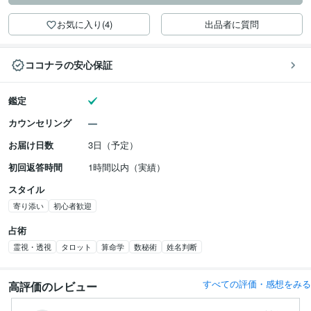
お気に入り(4)
出品者に質問
ココナラの安心保証
鑑定
カウンセリング
お届け日数
3日（予定）
初回返答時間
1時間以内（実績）
スタイル
寄り添い
初心者歓迎
占術
霊視・透視
タロット
算命学
数秘術
姓名判断
すべての評価・感想をみる
高評価のレビュー