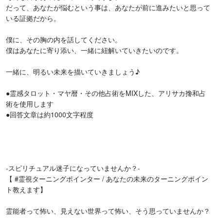
だって、あなたが悩むという事は、あなたが前に進みたいと思って
いる証拠だから。

僕に、その胸の内を話してください。

僕はあなたに寄り添い、一緒に紐解いていきたいのです。

一緒に、明るい未来を描いていきましょう♪

●霊感タロット・マヤ暦・その他占術をMIXした、アリサカ搀和占
術を使用します

●回答文章は約1000文字程度

-スピリチュアル迷子になっていませんか？-

【 #霊視ターニングポインター / あなたの未来のターニングポイン
ト教えます】

霊能者って怖い、見えない世界って怖い、そう思っていませんか？
