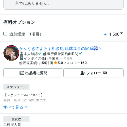
言ではありません。
有料オプション
＋
1,500円
追加鑑定（1項目）
かんなぎのよろず相談処 琉球ユタの家系
本人確認
機密保持契約(NDA)
インボイス発行事業者
未登録
総販売実績
1,159
評価
5.0
フォロワー
160
出品者に質問
フォロー
160
スケジュール
【スケジュールについて】

受付：受付は24時間OKです。
すべて見る
受賞歴
二科展入賞