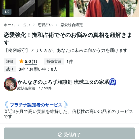
1/2
ホーム
占い
恋愛占い
恋愛総合鑑定
恋愛強化！搀和占術でそのお悩みの真相を紐解きま
す
【秘密厳守】アリサカが、あなたに未来に向かう力を届けます
5.0
(1)
1
件
評価
販売実績
3
枠 / お願い中：
0
人
残り
かんなぎのよろず相談処 琉球ユタの家系
総販売実績：
1,159件
プラチナ認定者の
サービス
直近3ヶ月で高い実績を維持した、信頼性の高い出品者のサービス
です
受付終了