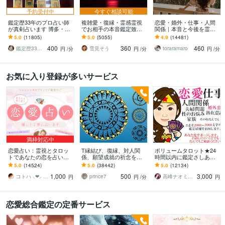
予約受付中
今すぐ相談可能
鑑定歴33年のプロ占い師
複雑愛・復縁・霊感霊視
恋愛・婚外・仕事・人間
が真剣占います 博多・廓
でお相手の本音鑑定致し
関係｜本音と今後を霊視
屋の純血統占い祈願師
ます 降りて来た言葉をそ
ます 現実重視の鑑定｜本
5.0
(11805)
5.0
(5055)
4.9
(14481)
雷鳥
のままお伝えします。
質と今後の行動を具体的
400
360
460
にお伝えします
鑑定歴33年のプロ占い師 雷鳥
雪見そう
toraramaro
円
/分
円
/分
円
/分
お気に入り登録が多いサービス
満枠対応中
恋愛占い：霊視とタロッ
T縁結び、復縁、対人関
ボリュームタロット★24
トであなたの恋を占いま
係、願望成就の祈念を承
時間以内に鑑定さしあげ
す 復縁・片想い・複雑
ります 対象者の思いと状
ます 3000文字以上の鑑定
5.0
(14524)
5.0
(38442)
5.0
(12134)
愛・夫婦問題…お悩みに
況、対象者との対話、祈
★希望者のみ一部カード
1,000
500
3,000
優しく寄り添います♡
念
開示サービスあり
コトハ ⸜❤︎⸝ 新サービス提供開始✨️
prince7
高峰ナオミ タロット占い師
円
円
/分
円
恋愛総合鑑定の定番サービス