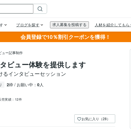
会員登録で10％割引クーポンを獲得！
ビュー記事制作
タビュー体験を提供します
けるインタビューセッション
2
枠 / お願い中：
0
人
り
販売実績：
12件
お気に入り（28）