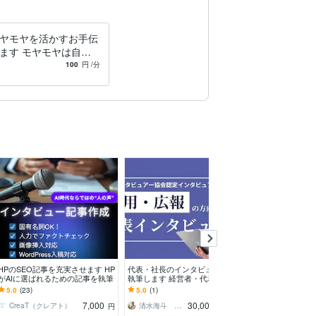
ヤモヤを活かすお手伝
ます モヤモヤは自己
ヒント。聴かれること
100
円
/分
スキルUPを！
HPのSEO記事を充実させます HP
代表・社長のインタビュー記事を
限定5社//プロ
がAIに選ばれるための記事を執筆
執筆します 経営者・代表のビジ
ュー記事書きま
ョンや価値観を、熱く伝える専用
信頼感の出せる記
5.0
(23)
5.0
(1)
4.9
(30)
プラン
専門家が書きま
7,000
30,000
CreaT（クレアト）
清水海斗 and Meブランディング
円
円
/60分