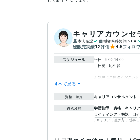
キャリアカウンセ
本人確認
機密保持契約(NDA)
12
4.8
総販売実績
評価
フォロ
スケジュール
平日　9:00-16:00

土日祝　応相談

お気軽にご連絡ください♪
すべて見る
キャリアコンサルタント
資格・検定
学習指導・資格・キャリ
得意分野
ライティング・翻訳
自
キャリア
生き方
仕事