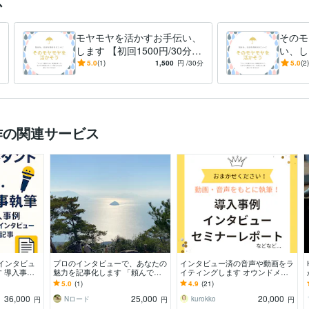
ス
モヤモヤを活かすお手伝い、
そのモ
します 【初回1500円/30分】
い、し
悩みをチャンスに【自己理
理解の
5.0
(1)
1,500
円
/30分
5.0
(2)
解】
で内省
作の関連サービス
インタビュ
プロのインタビューで、あなたの
インタビュー済の音声や動画をラ
 導入事
魅力を記事化します 「頼んで良
イティングします オウンドメデ
読みやすい文
かった！」と言っていただけるよ
ィア編集&ライターが読みやすい
5.0
(1)
4.9
(21)
う誠実に対応します
原稿に整えます！
36,000
25,000
20,000
ント
Nロード
kurokko
円
円
円