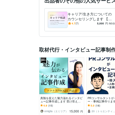
出品者のその他の人気サービ
キャリア/生き方についての
カウンセリングします 【気
持ちの整理/強み発見/なりた
4.7
(7)
5,000
円
/60分
い自分をクリアに】
取材代行・インタビュー記事制
真髄を捉えた魅力溢れるインタビ
PRコンサルタントが
ュー記事作成します 受け答えの
ー・事例記事作ります
内容に魔法をかける「言葉のプ
例・人物紹介など、
4.9
(15)
5.0
(18)
ロ」の記事執筆
章を作成します◎
15,000
emiglia（エミリア）
20（トゥエンティ）｜PRコンサルタ
円