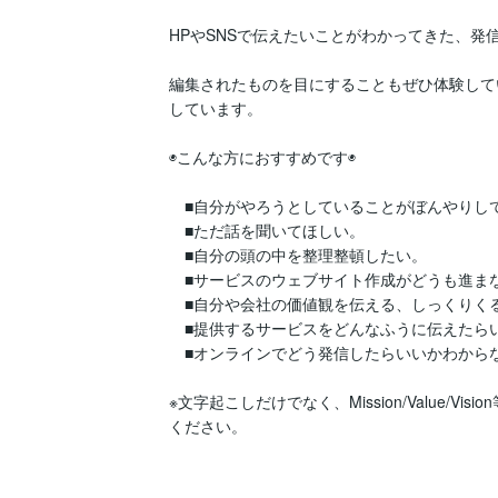
HPやSNSで伝えたいことがわかってきた、発
編集されたものを目にすることもぜひ体験して
しています。

◉こんな方におすすめです◉

　■自分がやろうとしていることがぼんやりして
　■ただ話を聞いてほしい。

　■自分の頭の中を整理整頓したい。

　■サービスのウェブサイト作成がどうも進まな
　■自分や会社の価値観を伝える、しっくりくる
　■提供するサービスをどんなふうに伝えたらい
　■オンラインでどう発信したらいいかわからな
※文字起こしだけでなく、Mission/Value/
ください。
