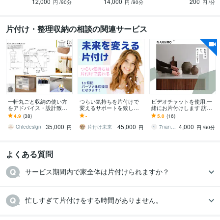
12,000
14,000
200
けます！
出します！
るための実践法
円
/90分
円
/90分
円
/分
片付け・整理収納の相談の関連サービス
一軒丸ごと収納の使い方
つらい気持ちを片付けで
ビデオチャットを使用,一
をアドバイス・設計致し
変えるサポートを致しま
緒にお片付けします 訪問
ます 片付け苦手なインテ
す あなたの気持ちに寄り
サポートの実績あり！片
4.9
(38)
-
5.0
(16)
リアデザイナーが収納の
添い、あなたの応援団に
付けのコツをお伝えしま
35,000
45,000
4,000
お悩みを一緒に解決！
なります！
す。
Chiedesign
片付け未来
7nanairo
円
円
円
/60分
よくある質問
サービス期間内で家全体は片付けられますか？
忙しすぎて片付けをする時間がありません。