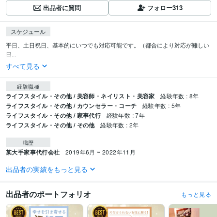
出品者に質問
フォロー
313
スケジュール
平日、土日祝日、基本的にいつでも対応可能です。（都合により対応が難しい
日...
すべて見る
経験職種
ライフスタイル・その他 / 美容師・ネイリスト・美容家
経験年数 : 8年
ライフスタイル・その他 / カウンセラー・コーチ
経験年数 : 5年
ライフスタイル・その他 / 家事代行
経験年数 : 7年
ライフスタイル・その他 / その他
経験年数 : 2年
職歴
某大手家事代行会社
2019年6月 ~ 2022年11月
出品者の実績をもっと見る
受賞歴
社内のアンガーコントロール勉強会で講師経験あり
片付けセミナー
運気
アップ大掃除セミナー
kindle1位獲得！「幸せを引き寄せる！汚部屋脱出
出品者のポートフォリオ
もっと見る
術」
kindle1位獲得！今日からはじめるやさしい片付けのルール
資格・検定