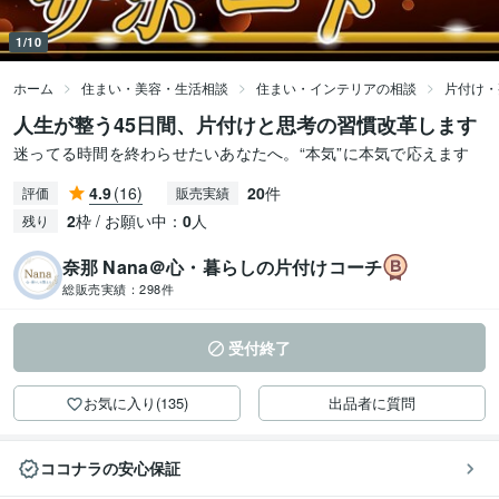
1/10
ホーム
住まい・美容・生活相談
住まい・インテリアの相談
片付け・
人生が整う45日間、片付けと思考の習慣改革します
迷ってる時間を終わらせたいあなたへ。“本気”に本気で応えます
4.9
(16)
20
件
評価
販売実績
2
枠 / お願い中：
0
人
残り
奈那 Nana＠心・暮らしの片付けコーチ
総販売実績：
298件
受付終了
お気に入り(135)
出品者に質問
ココナラの安心保証