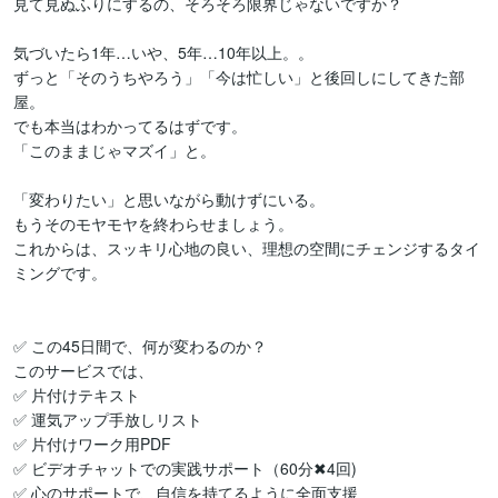
見て見ぬふりにするの、そろそろ限界じゃないですか？

気づいたら1年…いや、5年…10年以上。。

ずっと「そのうちやろう」「今は忙しい」と後回しにしてきた部
屋。

でも本当はわかってるはずです。

「このままじゃマズイ」と。

「変わりたい」と思いながら動けずにいる。

もうそのモヤモヤを終わらせましょう。

これからは、スッキリ心地の良い、理想の空間にチェンジするタイ
ミングです。

✅ この45日間で、何が変わるのか？

このサービスでは、

✅ 片付けテキスト

✅ 運気アップ手放しリスト

✅ 片付けワーク用PDF

✅ ビデオチャットでの実践サポート（60分✖︎4回)

✅ 心のサポートで、自信を持てるように全面支援
