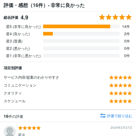
評価・感想（16件）- 非常に良かった
4.9
総合評価
星5 (非常に良かった)
14件
星4 (良かった)
2件
星3 (普通)
0件
星2 (悪かった)
0件
星1 (非常に悪かった)
0件
項目別評価
サービス内容/提案のわかりやすさ
コミュニケーション
クオリティ
スケジュール
16
評価で絞り込む
件の評価
2025年2月27日
匿名