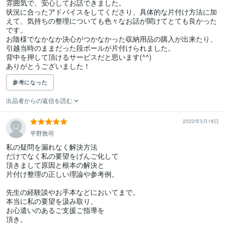
雰囲気で、安心してお話できました。

状況に合ったアドバイスをしてくださり、具体的な片付け方法に加
えて、気持ちの整理についても色々なお話が聞けてとても良かった
です。

お陰様でなかなか決心がつかなかった収納用品の購入が出来たり、
引越当時のままだった段ボールが片付けられました。

背中を押して頂けるサービスだと思います(^^)

ありがとうございました！
参考になった
出品者からの返信を読む
2022年3月18日
平野敦司
私の疑問を漏れなく解決方法

だけでなく私の要望をげんご化して

頂きまして原因と根本の解決と

片付け整理の正しい理論や参考例。

先生の経験談やお手本などにおいてまで。

本当に私の要望を汲み取り、

お心遣いのあるご支援ご指導を

頂き。
