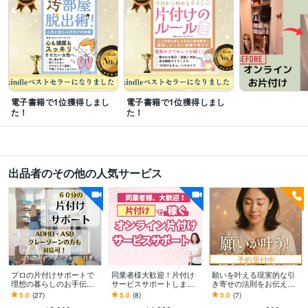
チャイルドカウンセラー
取得年 : 2019年
美容師・管理美容師
取得年 : 2008年
ビジネス・クリエイティブツール
ペライチ:2年
Google スプレッドシート:5年
Google ドキュメント:5年
freee:2年
ChatGPT:2年
Perplexity AI:1年
CapCut:2年
Vrew:1年
Canva:4年
電子書籍で1位獲得しまし
電子書籍で1位獲得しまし
得意分野
た！
た！
住まい・美容・生活相談
汚部屋のお片付け、物の手放し方相談
悩み相談・カウンセリング
親子関係、子育て、人間関係の悩み
イギリスロンドン留学
出品者のその他の人気サービス
予約受付中
プロの片付けサポートで
同業者様大歓迎！片付け
願いを叶える現実的な引
理想の暮らしのお手伝い
サービスサポートします
き寄せの法則をお伝えし
します 収納提案付きで理
高額スクールに入る前
ます もっとシンプルに人
5.0
(27)
5.0
(8)
5.0
(7)
想の暮らしに最短で近づ
に！あなたの個性を引き
生を軽やかに！豊かにな