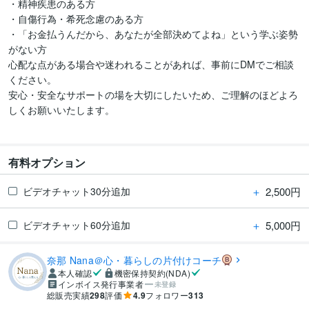
・精神疾患のある方

・自傷行為・希死念慮のある方

・「お金払うんだから、あなたが全部決めてよね」という学ぶ姿勢
がない方

心配な点がある場合や迷われることがあれば、事前にDMでご相談
ください。

安心・安全なサポートの場を大切にしたいため、ご理解のほどよろ
しくお願いいたします。

有料オプション
＋
2,500円
ビデオチャット30分追加
＋
5,000円
ビデオチャット60分追加
奈那 Nana＠心・暮らしの片付けコーチ
本人確認
機密保持契約(NDA)
インボイス発行事業者
未登録
総販売実績
298
評価
4.9
フォロワー
313