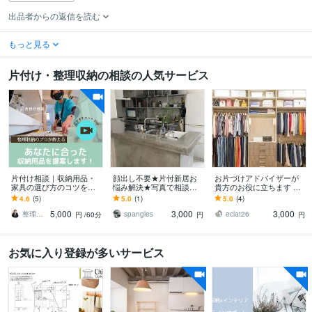
出品者からの返信を読む
もっと見る
片付け・整理収納の相談の人気サービス
片付け相談｜収納用品・
顔出し不要★片付新居お
お片づけアドバイザーが
家具の選び方のコツを教
悩み解決★写真で相談で
貴方のお役に立ちます 整
えます プロがあなたに代
きます 1週間何回でもテキ
理整頓・片付けができな
4.6
(5)
5.0
(1)
5.0
(4)
わってピッタりの収納用
スト交換★整理収納アド
い…あなたのアドバイザ
5,000
3,000
3,000
品・収納家具を選びます
バイザーがサポート！
ーになります
整理収納アドバイザー・もりかわゆき
spangles
eclat26
円
/60分
円
円
お気に入り登録が多いサービス