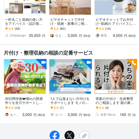
一軒丸ごと収納の使い方
ビデオチャットで片付
ビデオチャットでお片付
をアドバイス・設計致し
け・収納・家事のご相談
け･収納の アドバイスしま
ます 片付け苦手なインテ
承ります ～「きちんとや
す おうちを大好きな空間
4.9
(38)
5.0
(80)
5.0
(16)
リアデザイナーが収納の
る」はやめて「適当でも
に！ママのお片付けの悩
35,000
3,000
9,000
お悩みを一緒に解決！
やらないよりまし」から
みを解決！
Chiedesign
住まいのなんでもアドバイザー
整理収納アドバイザーEmily
円
円
/30分
円
/60分
～
片付け・整理収納の相談の定番サービス
予約受付中
30日間伴奏❤️憧れの部屋
1人では進まない片付けを
実家の片付け・生前整理
作りを全力サポートしま
サポートします モノの整
のご相談します 親の家の
す ビデオチャット×2回無
理は思考の整理〝手放し
整理、ひとりで悩まない
5.0
(12)
5.0
(1)
5.0
(4)
料★心の整理も優しく応
て整う〟お片付けサポー
で！心の整理もお手伝い
3,000
3,000
160
援 依存症OK
ト‼︎
あーちゃんの駆け込み寺☆いつもあなたの隣
なつ••手放し整えLabo
奈那 Nana＠心・暮らしの片付けコーチ
円
/60分
円
/90分
円
/分