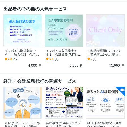
出品者のその他の人気サービス
インボイス取得業者で
インボイス取得業者で
ご契約者専用になります
す！ 法人会計 代行致
す！ 会計業務 代行しま
ご契約者以外のご購入は
します ** 1ヵ月分月次入
す ** 個人事業主様専用
ご遠慮させていただきま
4.8
(19)
5.0
(9)
-
(2)
力の請負金額になります
になります **
す。
4,000
3,000
15,000
（応相談）**
円
円
円
経理・会計業務代行の関連サービス
丸投げOK！レシート、領
会計事務所24年パックプ
経理作業の自動化・効率
収書整理します 税理士事
ラン！社長の右腕になり
化をサポートします 請求