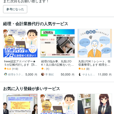
また次回もお願い致します！
参考になった
経理・会計業務代行の人気サービス
freee認定アドバイザー★
経理の悩み事、丸投げO
丸投げOK！レシート、領
５が記帳代行します 【50
K！法人様の記帳をいたし
収書整理します 税理士事
仕訳まで 5,000円】★５の
ます 記帳の最適化が、決
務所経験者がわかりやす
5.0
(113)
-
(1)
5.0
(3)
プロが記帳します。
算の効率化へ。あなたは
くきれいにまとめます
5,000
50,000
11,000
本業に集中！
経理をラクにする「うちの経理」
李 雛妃
やまもと｜経理の仕組み構築家
円
円
円
お気に入り登録が多いサービス