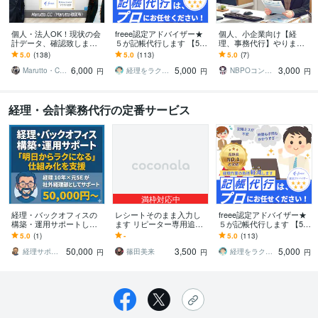
個人・法人OK！現状の会
freee認定アドバイザー★
個人、小企業向け【経
計データ、確認致します
５が記帳代行します 【50
理、事務代行】やります
普段の仕訳確認～決算チ
仕訳まで 5,000円】★５の
事務員を雇うほどではな
5.0
(138)
5.0
(113)
5.0
(7)
ェックや修正まで、何で
プロが記帳します。
いけど、事務周対応を任
6,000
5,000
3,000
も対応可能です✨
せたい方向け
Marutto・CC☆島
経理をラクにする「うちの経理」
NBPOコンサルティング
円
円
円
経理・会計業務代行の定番サービス
満枠対応中
経理・バックオフィスの
レシートそのまま入力し
freee認定アドバイザー★
構築・運用サポートしま
ます リピーター専用追加
５が記帳代行します 【50
す 「明日からラクにな
オプションページ
仕訳まで 5,000円】★５の
5.0
(1)
-
5.0
(113)
る」マネーフォワードク
プロが記帳します。
50,000
3,500
5,000
ラウドで仕組み化支援
経理サポート│グレイス
篠田美来
経理をラクにする「うちの経理」
円
円
円