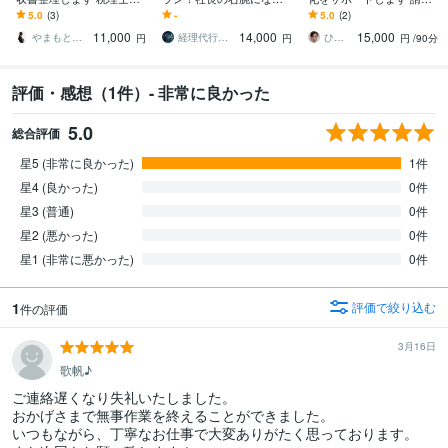
務所経験者がわかりやす
ます 利益が出てもお金が
書整理から仕訳入力帳簿
5.0
(3)
-
5.0
(2)
くきれいにまとめます
残らない方へ 財務パッ
作成までスピーディーに
11,000
14,000
15,000
クプラン登場！
対応します。
やまもと｜経理の仕組み構築家
経理代行プロフェッショナル
ひろの経理部
円
円
円
/90分
評価・感想（1件）- 非常に良かった
5.0
総合評価
星5 (非常に良かった)
1件
星4 (良かった)
0件
星3 (普通)
0件
星2 (悪かった)
0件
星1 (非常に悪かった)
0件
1
評価で絞り込む
件の評価
3月16日
歌帆♪
ご連絡遅くなり失礼いたしました。

おかげさまで無事作業を終えることができました。

いつもながら、丁寧なお仕事で大変ありがたく思っております。
