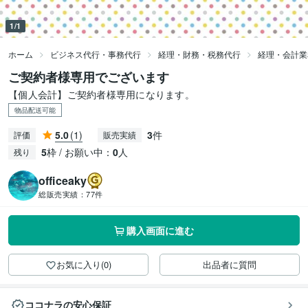
1/1
ホーム
ビジネス代行・事務代行
経理・財務・税務代行
経理・会計業
ご契約者様専用でございます
【個人会計】ご契約者様専用になります。
物品配送可能
5.0
(1)
3
件
評価
販売実績
5
枠 / お願い中：
0
人
残り
officeaky
総販売実績：
77件
購入画面に進む
お気に入り(0)
出品者に質問
ココナラの安心保証