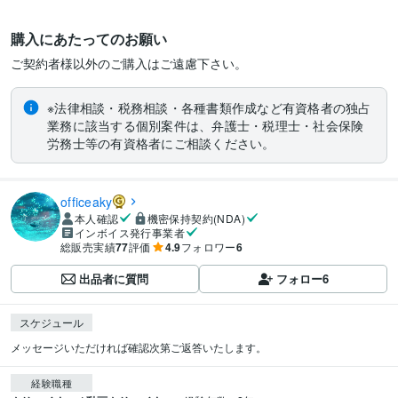
購入にあたってのお願い
ご契約者様以外のご購入はご遠慮下さい。
※法律相談・税務相談・各種書類作成など有資格者の独占
業務に該当する個別案件は、弁護士・税理士・社会保険
労務士等の有資格者にご相談ください。
officeaky
本人確認
機密保持契約(NDA)
インボイス発行事業者
総販売実績
77
評価
4.9
フォロワー
6
出品者に質問
フォロー
6
スケジュール
経験職種