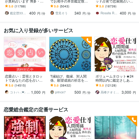
が真剣占います 博多・廓
でお相手の本音鑑定致し
ッド占術で恋展開占いま
屋の純血統占い祈願師
ます 降りて来た言葉をそ
す 恋の現状・進展❤️お相
5.0
(11788)
5.0
(5043)
5.0
(18739)
雷鳥
のままお伝えします。
手の本心に迫ります
400
340
400
鑑定歴33年のプロ占い師 雷鳥
雪見そう
Rosalia Rubino
円
/分
円
/分
円
/分
お気に入り登録が多いサービス
満枠対応中
恋愛占い：霊視とタロッ
T縁結び、復縁、対人関
ボリュームタロット★24
トであなたの恋を占いま
係、願望成就の祈念を承
時間以内に鑑定さしあげ
す 復縁・片想い・複雑
ります 対象者の思いと状
ます 3000文字以上の鑑定
5.0
(14515)
5.0
(38432)
5.0
(12128)
愛・夫婦問題…お悩みに
況、対象者との対話、祈
★希望者のみ一部カード
1,000
500
3,000
優しく寄り添います♡
念
開示サービスあり
コトハ ⸜❤︎⸝ 新サービス提供開始✨️
prince7
高峰ナオミ タロット占い師
円
円
/分
円
恋愛総合鑑定の定番サービス