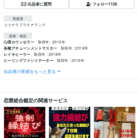
出品者に質問
フォロー
1126
受賞歴
ココナラプラチナランク
資格・検定
心理カウンセラー
取得年 : 2013年
各種アチューンメントマスター
取得年 : 2019年
レイキヒーラー
取得年 : 2018年
ヒーリングファシリテーター
取得年 : 2019年
出品者の実績をもっと見る
得意分野
占い
能力開花系エネルギー
占い
タロット
オラクルカード
ヒーリング
スピリチュアル
能力開花
透視
霊視
テレパシー
アカシックレコード
資産運用・副業の相談
ヒーリング系エネルギー
恋愛総合鑑定の関連サービス
ヒーリング
能力
スピリチュアル
エネルギー
エネルギーワーク
占い
遠隔ヒーリング
癒し
ヒーラー