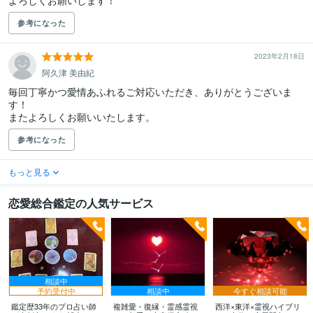
よろしくお願いします！
参考になった
2023年2月18日
阿久津 美由紀
毎回丁寧かつ愛情あふれるご対応いただき、ありがとうございま
す！

またよろしくお願いいたします。
参考になった
もっと見る
恋愛総合鑑定の人気サービス
相談中
予約受付中
相談中
今すぐ相談可能
鑑定歴33年のプロ占い師
複雑愛・復縁・霊感霊視
西洋×東洋×霊視ハイブリ