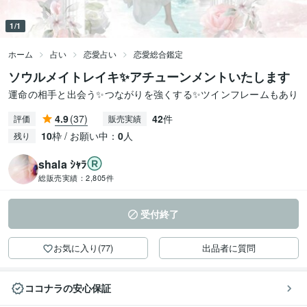
1/1
ホーム
占い
恋愛占い
恋愛総合鑑定
ソウルメイトレイキ✨アチューンメントいたします
運命の相手と出会う✨つながりを強くする✨ツインフレームもあり
4.9
(37)
42
件
評価
販売実績
10
枠 / お願い中：
0
人
残り
shala ｼｬﾗ
総販売実績：
2,805件
受付終了
お気に入り(77)
出品者に質問
ココナラの安心保証