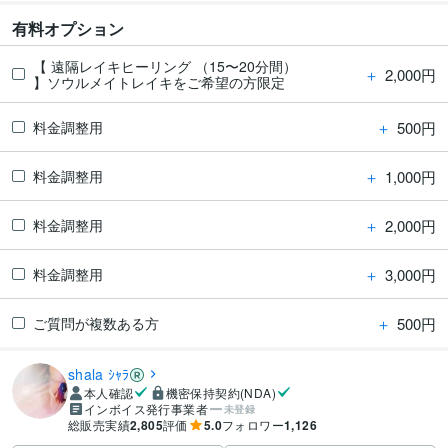
有料オプション
【 遠隔レイキヒーリング （15〜20分間）
＋
2,000円
】ソウルメイトレイキをご希望の方限定
＋
500円
料金調整用
＋
1,000円
料金調整用
＋
2,000円
料金調整用
＋
3,000円
料金調整用
＋
500円
ご質問が複数ある方
shala ｼｬﾗ
本人確認
機密保持契約(NDA)
インボイス発行事業者
未登録
総販売実績
2,805
評価
5.0
フォロワー
1,126