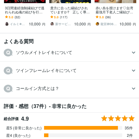
3日間連続強制縁結びで逃
貴方に合った縁結びされ
赤い糸を授けます♡台湾
れられぬ魂の結びを行い
ていますか? 正しく導き
最強月下老人ご縁結び致
ます 【縁封波動「縛」】
ます 7日連続縁結び 新縁
します 赤い糸を授け大好
5.0
(32)
5.0
(117)
5.0
(36)
私だけを狂おしいほどに
結び登場 進化し続ける施
きな方とのご縁を結びま
10,000
10,000
10,000
愛してほしいあなたへ
術
す
イルミ✵封眼霊視師
新サービス出品 恋愛鑑定施術師 秋 琴音
龍宮神369叶龍大
円
円
円
よくある質問
ソウルメイトレイキについて
ツインフレームレイキについて
コールイン方式とは？
評価・感想（37件）- 非常に良かった
4.9
総合評価
星5 (非常に良かった)
35件
星4 (良かった)
2件