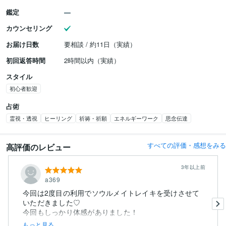
鑑定
カウンセリング
お届け日数
要相談 / 約11日（実績）
初回返答時間
2時間以内（実績）
スタイル
初心者歓迎
占術
霊視・透視
ヒーリング
祈祷・祈願
エネルギーワーク
思念伝達
すべての評価・感想をみる
高評価のレビュー
3年以上前
a369
今回は2度目の利用でソウルメイトレイキを受けさせて
いただきました♡
今回もしっかり体感がありました！
まずはレイキヒーリ...
もっと見る