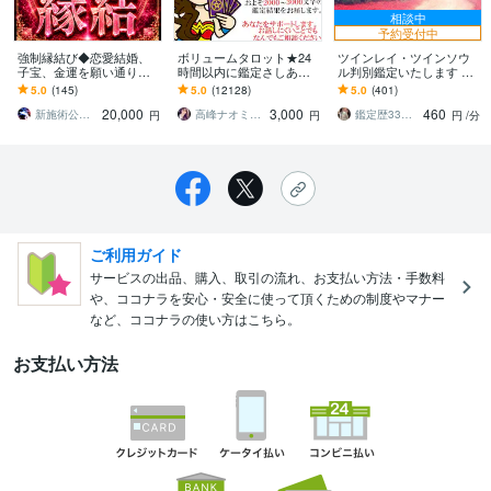
相談中
予約受付中
強制縁結び◆恋愛結婚、
ボリュームタロット★24
ツインレイ・ツインソウ
子宝、金運を願い通り叶
時間以内に鑑定さしあげ
ル判別鑑定いたします 芸
えます 動かない現実を動
ます 3000文字以上の鑑定
能人、財界人も御用達。
5.0
(145)
5.0
(12128)
5.0
(401)
かし、思い描いた未来を
★希望者のみ一部カード
テレビ、ラジオ出演あり
20,000
3,000
460
現実に自然に進ませます
開示サービスあり
霊透視を
新施術公開→≪相手意識強制変化≫◆星桜龍
高峰ナオミ タロット占い師
鑑定歴33年のプロ占い師 雷鳥
円
円
円
/分
ご利用ガイド
サービスの出品、購入、取引の流れ、お支払い方法・手数料
や、ココナラを安心・安全に使って頂くための制度やマナー
など、ココナラの使い方はこちら。
お支払い方法