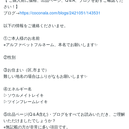
【 ご購入前に価格、出品ページ、Q＆A、ブログを必ずご確認くだ
さい！】

ブログ→
https://coconala.com/blogs/2421051/143531
以下の情報をご連絡くださいませ。

①ご本人様のお名前

※アルファベットフルネーム、本名でお願いします✨

②性別

③お住まい（区,市まで）

難しい地名の場合はふりがなもお願いします✨

④エネルギー名

▷ソウルメイトレイキ

▷ツインフレームレイキ

⑤出品ページ(Q＆A含む)・ブログをすべてお読みいただき、ご理解
いただけましたでしょうか？

※無記載の方が非常に多い項目です。
