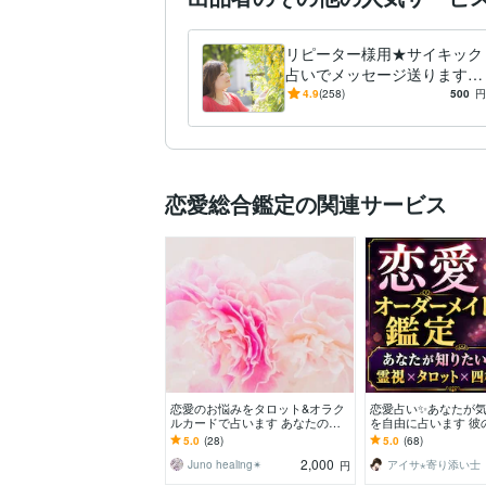
リピーター様用★サイキック
占いでメッセージ送ります
サイキック占いで、必要なリ
4.9
(258)
500
円
ーディングメッセージを届け
ます
恋愛総合鑑定の関連サービス
恋愛のお悩みをタロット&オラク
恋愛占い✨️あなたが
ルカードで占います あなたの心
を自由に占います 彼
に寄り添い、恋愛のモヤモヤをク
人の未来等◆片思い
5.0
(28)
5.0
(68)
リアにします☾·̩͙
も◆霊視×タロット
2,000
Juno healing✴︎
アイサ⋆寄り添い士
円