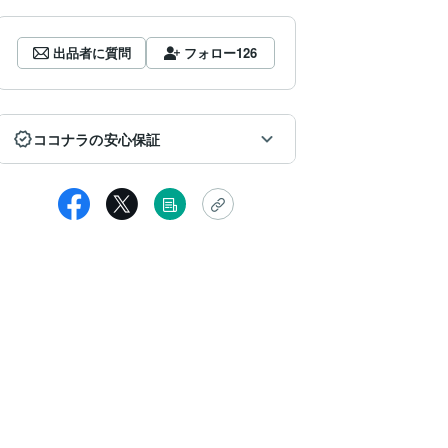
出品者に質問
フォロー
126
ココナラの安心保証
xksvv86894
つもお世話になっております。
価が遅くなり大変失礼致しました。