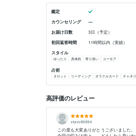
鑑定
カウンセリング
お届け日数
3日（予定）
初回返答時間
11時間以内（実績）
スタイル
ゆったり
具体的
寄り添い
ユーモア
占術
タロット
リーディング
オラクルカード
チャネ
高評価のレビュー
xksvv86894
この度も大変ありがとうございました。
今回の悩みは中々、、どうしたら良いか