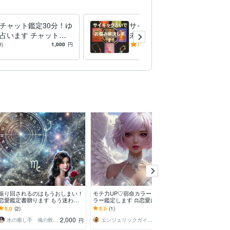
チャット鑑定30分！ゆ
サイキック占いで、あなたの
占います チャット鑑
未来を視ます 必要なメッセ
せて頂きます！
ージを、リーディングでお伝
0)
1,000
円
5.0
(23)
1,500
円
えします
振り回されるのはもうおしまい！
モテ力UP♡宿命カラーと運命カ
今だけ値下げ⭐️
恋愛鑑定書贈ります もう迷わな
ラー鑑定します ⚖️恋愛に悩むあ
ャットで視ます
い！人生を彩る恋愛でもっと輝く
なたに、天使が贈る開運カラー⚖️
ちや現状を知り
5.0
(2)
5.0
(1)
5.0
(2045)
自分になる！
抵抗のある方…
2,000
1,500
水の癒し手 魂の救済 Aqua Ray
エンジェリックガイド⭐️巡莉～めぐり
円
円