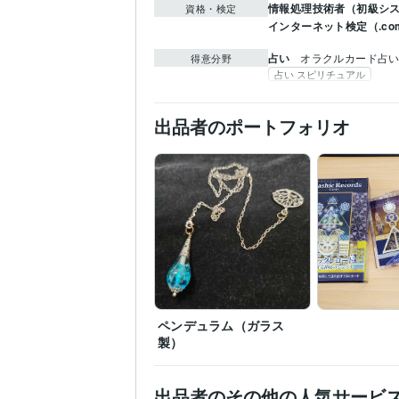
情報処理技術者（初級シ
資格・検定
インターネット検定（.com
占い
オラクルカード占
得意分野
占い スピリチュアル
出品者のポートフォリオ
ペンデュラム（ガラス
製）
出品者のその他の人気サービ