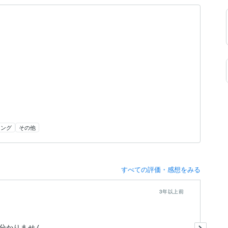
リング
その他
すべての評価・感想をみる
3年以上前
い
分かりません。
評