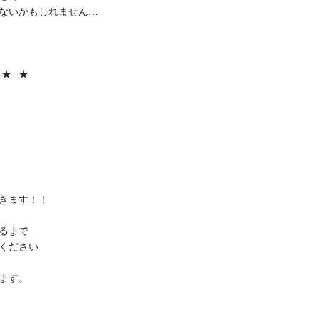
ないかもしれません…

-★--★

きます！！

まで

ください

す。
