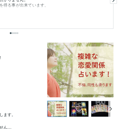
を得る事が出来ています。
い
も
出


します。

ん…
