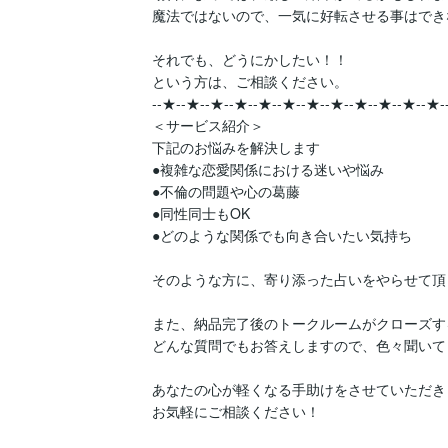
魔法ではないので、一気に好転させる事はでき
それでも、どうにかしたい！！

という方は、ご相談ください。

--★--★--★--★--★--★--★--★--★--★--★--★-
＜サービス紹介＞

下記のお悩みを解決します  

●複雑な恋愛関係における迷いや悩み  

●不倫の問題や心の葛藤  

●同性同士もOK  

●どのような関係でも向き合いたい気持ち  

そのような方に、寄り添った占いをやらせて頂
また、納品完了後のトークルームがクローズする
どんな質問でもお答えしますので、色々聞いて
あなたの心が軽くなる手助けをさせていただきま
お気軽にご相談ください！
