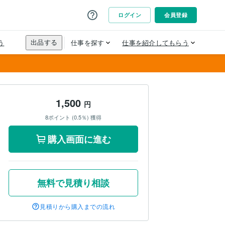
1,500
円
8ポイント (0.5％) 獲得
購入画面に進む
無料で見積り相談
見積りから購入までの流れ