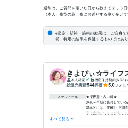
通常は、ご質問を頂いた日から数えて２，３日
（本人、夜型の為、夜にお送りする事が多いで
※鑑定・祈祷・施術の結果は、ご自身で
就、特定の結果を保証するものではあ
きよぴぃ☆ライフ
本人確認
機密保持契約(NDA)
544
5.0
総販売実績
評価
フォロ
スケジュール
★深夜型・占い師★

深夜～早朝に受付している
基本的には、夜9時～翌朝5
常に夜勤してるとお考えく
すべて見る