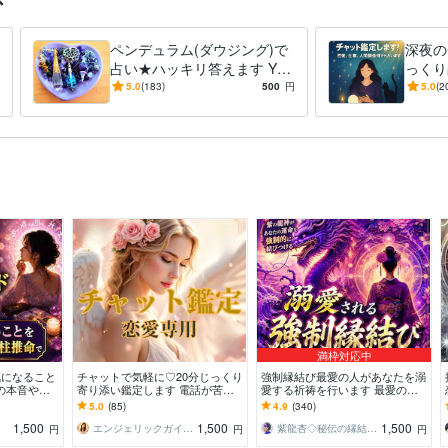
ペンデュラム(ダウジング)で
深夜の
占い★ハッキリ答えます YES
っくり
か？NOか？ペンデュラムに
定やら
5.0
(183)
500
円
5.0
(2
聞いてみませんか？
満枠対応中
気になること
チャットで気軽に♡20分じっくり
強制縁結び最愛の人があなたを溺
の本音や二
寄り添い鑑定します 電話が苦手
愛する祈祷を行います 最愛の人
も復縁も不倫
な方も安心♡リアルタイムでお悩
に追われたい方のみ。片想い•相
5.0
(85)
4.9
(340)
みリーディング
手の気持ちを知りたい方
1,500
1,500
1,500
エンジェリックガイド⭐️巡莉～めぐり
紫龍杏◇秘伝の縁結び祈祷師
円
円
円