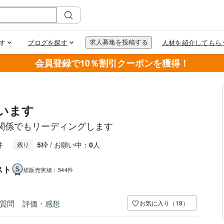
会員登録で10％割引クーポンを獲得！
います
関係でもリーディングします
件
5
枠 / お願い中：
0
人
残り
スト
総販売実績：
544件
質問
評価・感想
お気に入り（18）