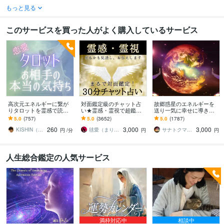
もっと見る
このサービスを買った人がよく購入しているサービス
高次元エネルギーに繋が
対面鑑定級のチャット占
故郷惑星のエネルギーを
りタロットを霊感で読み
い★霊感・霊視で超鑑定
送り一気に幸せに導きま
ます お相手の気持ち、出
します 占いし放題の30
す 神様や惑星の素晴らし
5.0
(757)
5.0
(3652)
5.0
(1787)
会った意味、お伝えしま
分！どんなことでも全て
いエネルギーで人生を好
260
3,000
3,000
す（霊視×タロット）
を見通す霊感霊視で解決
転させてください！
KISHIN（キシン）
毬愛（まりあ）
サナトクマラあき
円
/分
円
円
人生総合鑑定の人気サービス
満枠対応中
相談中