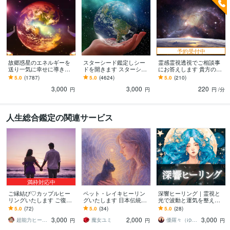
予約受付中
故郷惑星のエネルギーを
スターシード鑑定しシー
霊感霊視透視でご相談事
送り一気に幸せに導きま
ドを開きます スターシー
にお答えします 貴方の心
す 神様や惑星の素晴らし
ドかどうか鑑定し、お役
はワンネス！人生を幸せ
5.0
(1787)
5.0
(4624)
5.0
(210)
いエネルギーで人生を好
目やメッセージをお伝え
に生きるためにサポート
3,000
3,000
220
転させてください！
します
します。
円
円
円
/分
人生総合鑑定の関連サービス
満枠対応中
ご縁結び♡カップルヒー
ペット・レイキヒーリン
深響ヒーリング｜霊視と
リングいたします ご復縁/
グいたします 日本伝統臼
光で波動と運気を整えま
複雑愛/片想い/ご夫婦/恋
井式レイキで、あなたの
す 心身を癒し不安浄化で
5.0
(72)
5.0
(34)
5.0
(28)
人/性的魅力開花/思念伝達
大切な家族を元気に❤
理想を最速で引き寄せる
3,000
2,000
3,000
遠隔ヒーリング
超能力ヒーラー ルアハ
魔女ユミ
優羅々（ゆらら）｜霊視鑑定師＋算命学
円
円
円