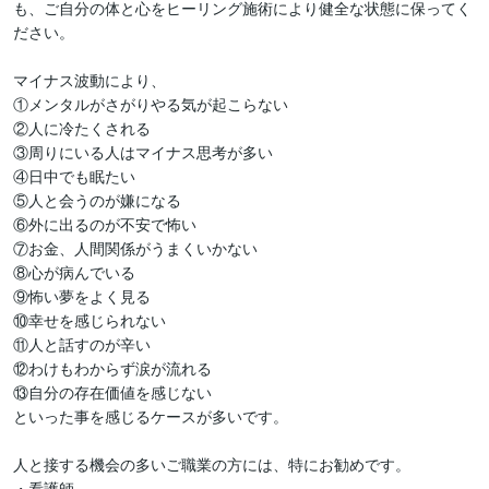
も、ご自分の体と心をヒーリング施術により健全な状態に保ってく
ださい。

マイナス波動により、

①メンタルがさがりやる気が起こらない

②人に冷たくされる

③周りにいる人はマイナス思考が多い

④日中でも眠たい

⑤人と会うのが嫌になる

⑥外に出るのが不安で怖い

⑦お金、人間関係がうまくいかない

⑧心が病んでいる

⑨怖い夢をよく見る

⑩幸せを感じられない

⑪人と話すのが辛い

⑫わけもわからず涙が流れる

⑬自分の存在価値を感じない

といった事を感じるケースが多いです。

人と接する機会の多いご職業の方には、特にお勧めです。

・看護師
