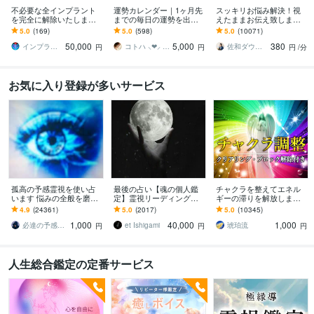
不必要な全インプラント
運勢カレンダー｜1ヶ月先
スッキリお悩み解決！視
を完全に解除いたします
までの毎日の運勢を出し
えたままお伝え致します
インプラント全解除創始
ます 30日×500字のおよそ
恋愛、結婚、人間関係、
5.0
(169)
5.0
(598)
5.0
(10071)
者 × 魂の解放・カルマ浄
1万5千文字で細かく詳細
仕事、人生、ペットの気
50,000
5,000
380
化・能力開花
に記します
持ち等◎祈願付き
インプラント全解除創始者｜魂王DaI⭐︎
コトハ ⸜❤︎⸝ 新サービス提供開始✨️
佐和ダウジング＆スピリットメンター
円
円
円
/分
お気に入り登録が多いサービス
孤高の予感霊視を使い占
最後の占い【魂の個人鑑
チャクラを整えてエネル
います 悩みの全般を磨き
定】霊視リーディング承
ギーの滞りを解放します 7
上げ、研ぎ澄ました予感
ります 運命の地図を手
割超リピート！人生を変
4.9
(24361)
5.0
(2017)
5.0
(10345)
より霊視により導きます
に、輝く人生を創る｜魂
えたい人のエネルギー調
1,000
40,000
1,000
の全体像を紐解く鑑定
整
必達の予感霊視 渡邊 潤一
et Ishigami
琥珀流
円
円
円
人生総合鑑定の定番サービス