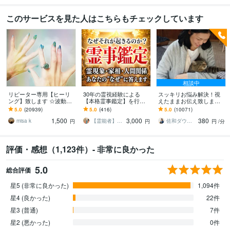
このサービスを見た人はこちらもチェックしています
相談中
リピーター専用【ヒーリ
30年の霊視経験による
スッキリお悩み解決！視
ング】致します ☆波動を
【本格霊事鑑定】を行い
えたままお伝え致します
上げ、流れを良くします
ます 霊現象・家相・家
恋愛、結婚、人間関係、
5.0
(20939)
5.0
(416)
5.0
(10071)
☆
系・先祖・土地・人間関
仕事、人生、ペットの気
1,500
3,000
380
係・悪縁・因縁・厄払い
持ち等◎祈願付き
misa k
【霊能者】天晴
佐和ダウジング＆スピリットメンター
円
円
円
/分
評価・感想（1,123件）- 非常に良かった
5.0
総合評価
星5 (非常に良かった)
1,094件
星4 (良かった)
22件
星3 (普通)
7件
星2 (悪かった)
0件