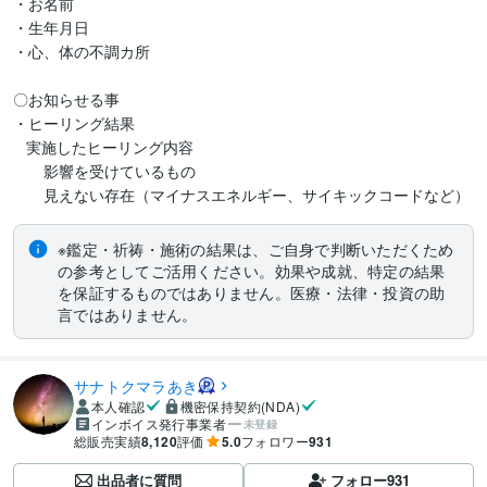
・お名前

・生年月日

・心、体の不調カ所

〇お知らせる事

・ヒーリング結果

   実施したヒーリング内容

　　影響を受けているもの

※鑑定・祈祷・施術の結果は、ご自身で判断いただくため
の参考としてご活用ください。効果や成就、特定の結果
を保証するものではありません。医療・法律・投資の助
言ではありません。
サナトクマラあき
本人確認
機密保持契約(NDA)
インボイス発行事業者
未登録
総販売実績
8,120
評価
5.0
フォロワー
931
出品者に質問
フォロー
931