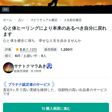
1/1
ホーム
占い
スピリチュアル鑑定
人生総合鑑定
心と体ヒーリングにより本来のあるべき自分に戻れ
ます
心と体を健全に保ち、幸せな人生を歩みませんか
5.0
(1,123)
1,250
件
評価
販売実績
6
枠 / お願い中：
4
人
残り
サナトクマラあき
総販売実績：
8,120件
プラチナ認定者の
サービス
直近3ヶ月で高い実績を維持した、信頼性の高い出品者のサービス
です
購入画面に進む