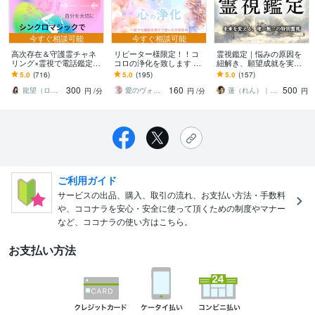
今すぐ相談可能
今すぐ相談可能
高次存在＆守護霊チャネ
リピーター様限定！！コ
霊視鑑定｜悩みの原因を
リング×霊視で電話鑑定し
コロの浄化を致します い
紐解き、願望成就を実現
ます 辞める？続ける？の
ま必要なメッセージを伝
します 恋愛、仕事、お
5.0
(716)
5.0
(195)
5.0
(157)
答えが視えるアドバイ
え、シアワセな未来へご
金、人間関係、どんな悩
300
160
500
ス。レイキヒーリングも
招待します♡
みもお任せ下さい
龍望（ロム）松仲
愛のヴォイスヒーラー♡ 陽まわり
蓮（れん）｜最幸の未来を叶える白虎霊導師
円
/分
円
/分
円
ご利用ガイド
サービスの出品、購入、取引の流れ、お支払い方法・手数料
や、ココナラを安心・安全に使って頂くための制度やマナー
など、ココナラの使い方はこちら。
お支払い方法