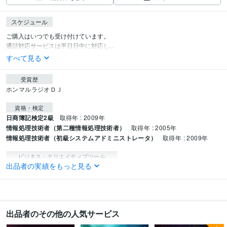
スケジュール
ご購入はいつでも受け付けています。

通話対応サービスは平日日中に対応し...
すべて見る
受賞歴
ホンマルラジオＤＪ
資格・検定
日商簿記検定2級
取得年 : 2009年
情報処理技術者（第二種情報処理技術者）
取得年 : 2005年
情報処理技術者（初級システムアドミニストレータ）
取得年 : 2009年
ビジネス・クリエイティブツール
出品者の実績をもっと見る
Access:30年
Excel:30年
PowerPoint:30年
Word:30年
SAP:6年
得意分野
占い
エネルギーヒーリング　クリアリング
出品者のその他の人気サービス