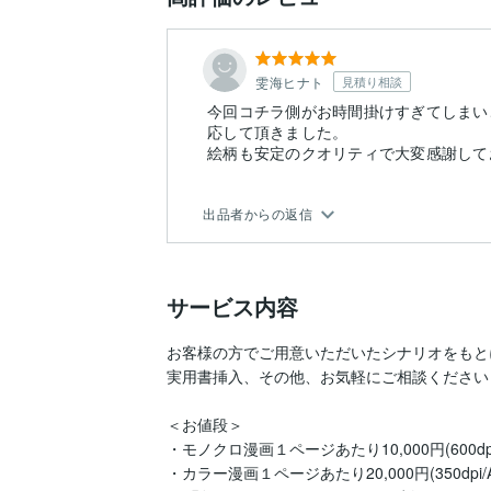
雯海ヒナト
見積り相談
今回コチラ側がお時間掛けすぎてしまい
応して頂きました。
絵柄も安定のクオリティで大変感謝して
出品者からの返信
サービス内容
お客様の方でご用意いただいたシナリオをもと
実用書挿入、その他、お気軽にご相談ください！
＜お値段＞

・モノクロ漫画１ページあたり10,000円(600dpi/
・カラー漫画１ページあたり20,000円(350dpi/A4