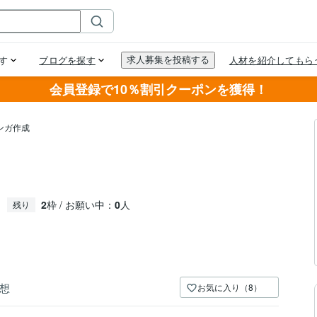
会員登録で10％割引クーポンを獲得！
ンガ作成
。
2
枠 / お願い中：
0
人
残り
想
お気に入り（8）