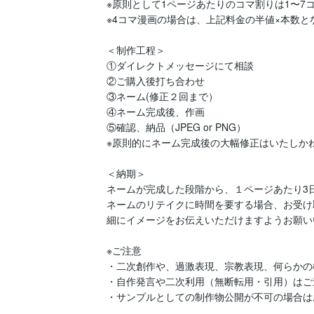
※原則として1ページあたりのコマ割りは1〜7コ
※4コマ漫画の場合は、上記料金の半値×本数とな
＜制作工程＞

①ダイレクトメッセージにて相談

②ご購入後打ち合わせ

③ネーム(修正２回まで）

④ネーム完成後、作画

⑤確認、納品（JPEG or PNG）

※原則的にネーム完成後の大幅修正はいたしかね
＜納期＞

ネームが完成した段階から、１ページあたり3
ネームのリテイクに時間を要する場合、お受け
細にイメージをお伝えいただけますようお願い
※ご注意

・二次創作や、過激表現、宗教表現、何らかの
・自作発言や二次利用（無断転用・引用）はご