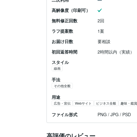
高解像度（印刷可）
無料修正回数
2回
ラフ提案数
1案
お届け日数
要相談
初回返答時間
2時間以内（実績）
スタイル
線画
手法
その他全般
用途
広告・宣伝
Webサイト
ビジネス全般
趣味・鑑
ファイル形式
PNG / JPG / PSD
高評価のレビュー