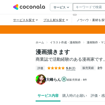
ホーム
イラスト作成・漫画制作
漫画制作・マ
漫画描きます
商業誌で活動経験のある漫画家です
2
件
5.0
(2)
販売実績
評価
大峰らん
総販売実績：
8件
サービス内容
購入時のお願い
評価・感