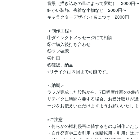
背景（描き込みの量によって変動）　3000円〜
細かい装飾、複雑な小物など　2000円〜

キャラクターデザイン1名につき　2000円

＜制作工程＞

①ダイレクトメッセージにて相談

②ご購入後打ち合わせ

③ラフ確認

④作画

⑤確認、納品

※リテイクは３回まで可能です。

＜納期＞

ラフが完成した段階から、7日程度作画のお時
リテイクに時間を要する場合、お受け取りが遅
ージをお伝えいただけますようお願いいたします
※ご注意

・何らかの権利侵害に値するものは制作いたし
・自作発言や二次利用（無断転用・引用）はご