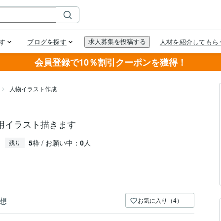
会員登録で10％割引クーポンを獲得！
人物イラスト作成
用イラスト描きます
5
枠 / お願い中：
0
人
残り
想
お気に入り（4）