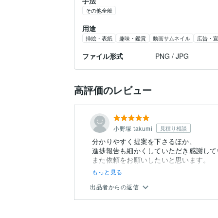
手法
その他全般
用途
挿絵・表紙
趣味・鑑賞
動画サムネイル
広告・
ファイル形式
PNG / JPG
高評価のレビュー
小野塚 takumi
見積り相談
分かりやすく提案を下さるほか、
進捗報告も細かくしていただき感謝して
また依頼をお願いしたいと思います。
もっと見る
出品者からの返信