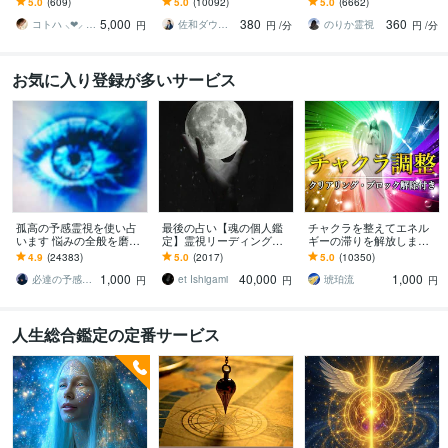
5.0
(609)
5.0
(10092)
5.0
(6662)
1万5千文字で細かく詳細
仕事、人生、ペットの気
い師歴16年| 気持ちや未来
5,000
380
360
に記します
持ち等◎祈願付き
を伝えます
コトハ ⸜❤︎⸝ 新サービス提供開始✨️
佐和ダウジング＆スピリットメンター
のりか霊視
円
円
/分
円
/分
お気に入り登録が多いサービス
孤高の予感霊視を使い占
最後の占い【魂の個人鑑
チャクラを整えてエネル
います 悩みの全般を磨き
定】霊視リーディング承
ギーの滞りを解放します 7
上げ、研ぎ澄ました予感
ります 運命の地図を手
割超リピート！人生を変
4.9
(24383)
5.0
(2017)
5.0
(10350)
より霊視により導きます
に、輝く人生を創る｜魂
えたい人のエネルギー調
1,000
40,000
1,000
の全体像を紐解く鑑定
整
必達の予感霊視 渡邊 潤一
et Ishigami
琥珀流
円
円
円
人生総合鑑定の定番サービス