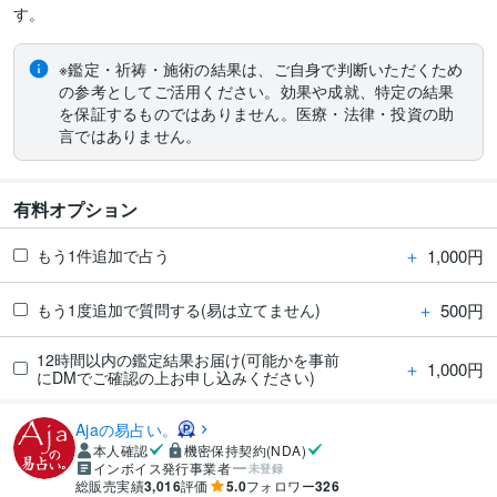
す。
※鑑定・祈祷・施術の結果は、ご自身で判断いただくため
の参考としてご活用ください。効果や成就、特定の結果
を保証するものではありません。医療・法律・投資の助
言ではありません。
有料オプション
＋
1,000円
もう1件追加で占う
＋
500円
もう1度追加で質問する(易は立てません)
12時間以内の鑑定結果お届け(可能かを事前
＋
1,000円
にDMでご確認の上お申し込みください)
Ajaの易占い。
本人確認
機密保持契約(NDA)
インボイス発行事業者
未登録
総販売実績
3,016
評価
5.0
フォロワー
326