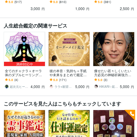
迷いの交差点で効く、頼
ます 考えすぎてしまうあ
みます 月毎に出した6つの
5.0
(517)
5.0
(810)
5.0
(381)
れる処方箋のような鑑定
なたへ。やさしく道を照
卦であなたの運勢予報を
3,000
1,000
2,500
をお届けします
らす小さな処方箋です
お届けします
円
円
円
人生総合鑑定の関連サービス
満枠対応中
全てのチャクラ＋オーラ
彼の本音・気持ち＋手紙
痩せたい若々しくいたい
体のダブルヒーリングし
や未来をまとめて鑑定し
方必見の神秘祈祷強力に
ます 宇宙根源のエネルギ
ます テーマ2件OK｜お手
します ダイエット 体
5.0
(4)
5.0
(171)
5.0
(3)
ーで癒し、生命エネルギ
紙・未来・本音を自由に
型 食事制限なし↑運動一
4,000
5,000
5,000
ーをチャージ！！
選べます（特典付）
切なし↑理想の姿へ導く
超次元ヒーラー みい
ララ⭐︎願望実現サポート
HIKARI✨延長8月31日まで破格値引
円
円
円
このサービスを見た人はこちらもチェックしています