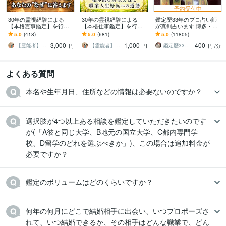
予約受付中
30年の霊視経験による
30年の霊視経験による
鑑定歴33年のプロ占い師
【本格霊事鑑定】を行い
【本格仕事鑑定】を行い
が真剣占います 博多・廓
ます 霊現象・家相・家
ます 仕事運停滞の真の原
屋の純血統占い祈願師
5.0
(418)
5.0
(681)
5.0
(11805)
系・先祖・土地・人間関
因と人生好転への道筋を
雷鳥
3,000
1,000
400
係・悪縁・因縁・厄払い
読み解きます
【霊能者】天晴
【霊能者】天晴
鑑定歴33年のプロ占い師 雷鳥
円
円
円
/分
よくある質問
本名や生年月日、住所などの情報は必要ないのですか？
選択肢が4つ以上ある相談を鑑定していただきたいのです
が(「A彼と同じ大学、B地元の国立大学、C都内専門学
校、D留学のどれを選ぶべきか」)、この場合は追加料金が
必要ですか？
鑑定のボリュームはどのくらいですか？
何年の何月にどこで結婚相手に出会い、いつプロポーズさ
れて、いつ結婚できるか、その相手はどんな職業で、どん