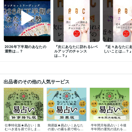
子育て
語学力
英語
日常会話レベル
2026年下半期のあなたの
『次にあなたに訪れるレベ
『近々あなたに
運勢は…？
ルアップのチャンス
しいことは…？
は…？』
出品者のその他の人気サービス
仕事特化版★易占い｜進
簡易版★易占い｜あなた
半年間月毎易占い｜今後
むべき道を易で示します
の迷いの霧を易で晴らし
半年間の運気の流れを読