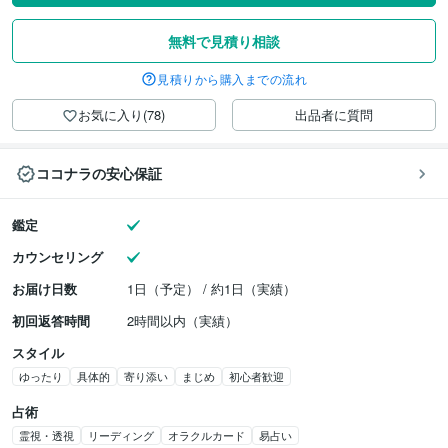
無料で見積り相談
見積りから購入までの流れ
お気に入り(78)
出品者に質問
ココナラの安心保証
鑑定
カウンセリング
お届け日数
1日（予定） / 約1日（実績）
初回返答時間
2時間以内（実績）
スタイル
ゆったり
具体的
寄り添い
まじめ
初心者歓迎
占術
霊視・透視
リーディング
オラクルカード
易占い