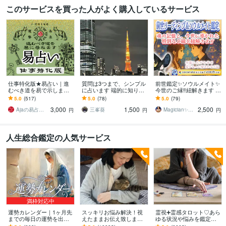
このサービスを買った人がよく購入しているサービス
仕事特化版★易占い｜進
質問は3つまで、シンプル
前世鑑定✨ソウルメイト✨
むべき道を易で示します
に占います 端的に知りた
今世のご縁‼️紐解きます 今
迷いの交差点で効く、頼
い人オススメです。
世での課題や学び✨ご縁を
5.0
(517)
5.0
(78)
5.0
(79)
れる処方箋のような鑑定
感じる理由を✨1000文字
3,000
1,500
2,500
をお届けします
以上で✨
Ajaの易占い。
三峯葵
Magician✨of Love♡みつき
円
円
円
人生総合鑑定の人気サービス
満枠対応中
運勢カレンダー｜1ヶ月先
スッキリお悩み解決！視
霊視➕霊感タロット♡あら
までの毎日の運勢を出し
えたままお伝え致します
ゆる状況や悩みを鑑定し
ます 30日×500字のおよそ
恋愛、結婚、人間関係、
ます 霊能家系末裔 |プロ占