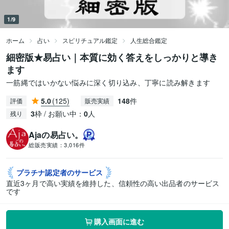
1/9
ホーム
占い
スピリチュアル鑑定
人生総合鑑定
細密版★易占い｜本質に効く答えをしっかりと導き
ます
一筋縄ではいかない悩みに深く切り込み、丁寧に読み解きます
5.0
(125)
148
件
評価
販売実績
3
枠 / お願い中：
0
人
残り
Ajaの易占い。
総販売実績：
3,016件
プラチナ認定者の
サービス
直近3ヶ月で高い実績を維持した、信頼性の高い出品者のサービス
です
購入画面に進む