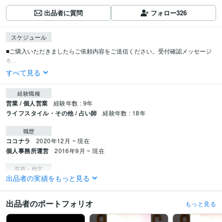
出品者に質問
フォロー
326
スケジュール
■ご購入いただきましたらご依頼内容をご送信ください。受付確認メッセージ
を...
すべて見る
経験職種
営業 / 個人営業
経験年数 : 9年
ライフスタイル・その他 / 占い師
経験年数 : 18年
職歴
ココナラ
2020年12月 ~ 現在
個人事務所運営
2016年9月 ~ 現在
資格・検定
出品者の実績をもっと見る
実用英語技能検定2級
取得年 : 2013年
得意分野
出品者のポートフォリオ
もっと見る
占い
易占い　イーチンタロットリーディング
恋愛
仕事
人生
カウンセリング
人間関係
金運
結婚
転職
起業