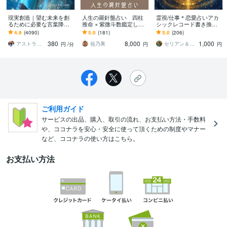
現実創造｜望む未来を創
人生の羅針盤占い 四柱
霊視/仕事＊恋愛占いアカ
るために必要な言葉降ろ
推命 × 紫微斗数鑑定しま
シックレコード書き換え
します 透視◉恋愛・仕事・
す 完全版・四柱推命 × 紫
ます ご懐妊報告多数※恋愛
4.9
(4090)
5.0
(181)
5.0
(206)
人生、具体的なアドバイ
微斗数で人生を解き明か
＊子宝＊不倫＊転職占い※
380
8,000
1,000
スを伝えます
しませんか？
人生全般
アストラ・ルナ
祖乃果
セリアン＆ソル中央太陽
円
/分
円
円
ご利用ガイド
サービスの出品、購入、取引の流れ、お支払い方法・手数料
や、ココナラを安心・安全に使って頂くための制度やマナー
など、ココナラの使い方はこちら。
お支払い方法