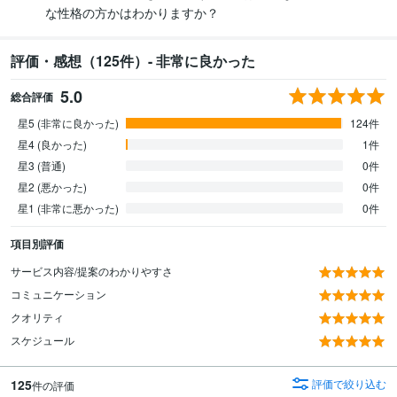
な性格の方かはわかりますか？
評価・感想（125件）- 非常に良かった
5.0
総合評価
星5 (非常に良かった)
124件
星4 (良かった)
1件
星3 (普通)
0件
星2 (悪かった)
0件
星1 (非常に悪かった)
0件
項目別評価
サービス内容/提案のわかりやすさ
コミュニケーション
クオリティ
スケジュール
125
評価で絞り込む
件の評価