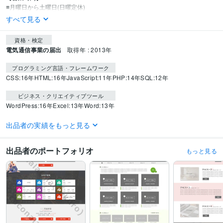
■月曜日から土曜日(日曜定休)
すべて見る
資格・検定
電気通信事業の届出
取得年 : 2013年
プログラミング言語・フレームワーク
CSS:16年
HTML:16年
JavaScript:11年
PHP:14年
SQL:12年
ビジネス・クリエイティブツール
WordPress:16年
Excel:13年
Word:13年
得意分野
出品者の実績をもっと見る
Web制作・HP作成・EC構築
ホームページ作成など
コーディング
システム開発
ディレクション
デザイン
保守・運用
出品者のポートフォリオ
WordPress
ワードプレス
html
css
php
もっと見る