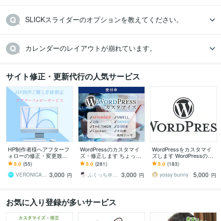
SLICKスライダーのオプションを教えてください。
カレンダーのレイアウトが崩れています。
サイト修正・更新代行の人気サービス
HP制作者様へアフターフ
WordPressのカスタマイ
WordPressをカスタマイ
ォローの修正・変更致し
ズ・修正します ちょっと
ズします WordPressのこ
ます ホームページの修
ここ修正して欲しい！な
とならお任せください
5.0
(55)
5.0
(281)
5.0
(183)
正・変更・追加等にご利
ど。
3,000
3,000
5,000
用ください。
VERONICA（ヴェロニカ）
ふくっち＠Coding（Design）
yossy bunny
円
円
円
お気に入り登録が多いサービス