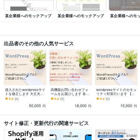
某企業様へのモックアップ
某企業様へのモックアップ
某企業様へのモ
出品者のその他の人気サービス
侵入されたwordpressサイ
高機能お問い合わせフォ
wordpressサイトのセキュ
トを修正します 大丈夫で
ームをお届けします 各対
リティ対策行います 【危
すか？侵入(不正ログイ
策、簡単設定/設置できる
険！】そのサイト、セキ
5.0
(1)
5.0
(1)
5.0
(1)
ン)/改ざん/ウィルスなど
お問い合わせフォームで
ュリティ対策しています
50,000
18,000
15,000
す
か？
円
円
円
サイト修正・更新代行の関連サービス