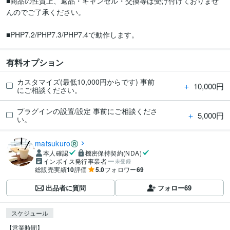
■商品の性質上、返品・キャンセル・交換等は受け付けておりませ
んのでご了承ください。

■PHP7.2/PHP7.3/PHP7.4で動作します。
有料オプション
カスタマイズ(最低10,000円からです) 事前
＋
10,000円
にご相談ください。
プラグインの設置/設定 事前にご相談くださ
＋
5,000円
い。
matsukuro
本人確認
機密保持契約(NDA)
インボイス発行事業者
未登録
総販売実績
10
評価
5.0
フォロワー
69
出品者に質問
フォロー
69
スケジュール
【営業時間】
