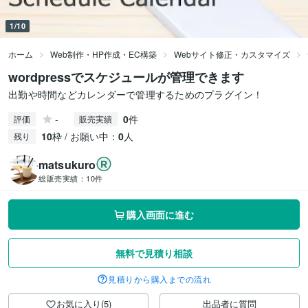
1/10
ホーム
Web制作・HP作成・EC構築
Webサイト修正・カスタマイズ
wordpressでスケジュールが管理できます
出勤や時間などカレンダーで管理するためのプラグイン！
-
0
件
評価
販売実績
10
枠 / お願い中：
0
人
残り
matsukuro
総販売実績：
10件
購入画面に進む
無料で見積り相談
見積りから購入までの流れ
お気に入り(5)
出品者に質問