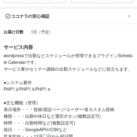
ココナラの安心保証
お届け日数
1日（予定）
サービス内容
wordpressで出勤などスケジュールが管理できるプラグインSchedu
le Calendarです。

サービス業やセミナー講師の出勤スケジュールなどに役立ちます。

●システム要件

PHP7.2/PHP7.3/PHP7.4

●主な機能（管理）

表示場所・・・投稿/固定ページ/ユーザー/各カスタム投稿

種類・・・出勤や休日など選択ボタン(複数設定可)

時間・・・出勤時間など(複数設定可)

祝日・・・GoogleAPIやCSVなど

年末年始・・・12月◯日から何日間
