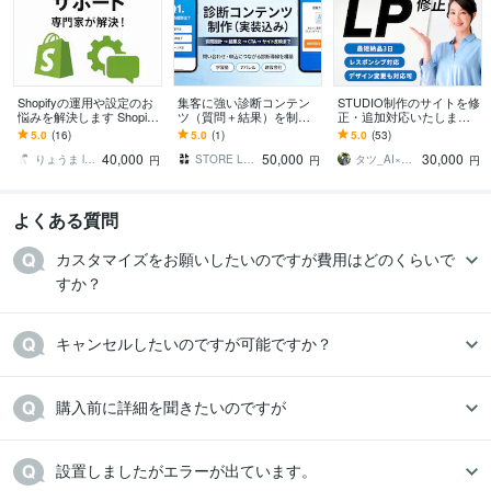
Shopifyの運用や設定のお
集客に強い診断コンテン
STUDIO制作のサイトを修
悩みを解決します Shopify
ツ（質問＋結果）を制作
正・追加対応いたします
の専門家によるサイト運
します “読む”より“参加す
STUDIOで制作したサイト
5.0
(16)
5.0
(1)
5.0
(53)
用・管理サポート
る”コンテンツで、問い合
を修正対応させていただ
40,000
50,000
30,000
わせ率をアップ
きます
りょうま l Shopifyエンジニア
STORE LABO
タツ_AI×Webデザイン
円
円
円
よくある質問
カスタマイズをお願いしたいのですが費用はどのくらいで
すか？
キャンセルしたいのですが可能ですか？
購入前に詳細を聞きたいのですが
設置しましたがエラーが出ています。