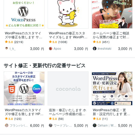
WordPressのカスタマイ
WordPressの修正カスタ
ホームページ修正ご相談
ズや修正を致します サイ
マイズをします WordPres
から実際の修正まで対応
トのカスタマイズ・レイ
sのカスタマイズ・修正お
します もう一人のスタッ
5.0
(2219)
5.0
(1008)
5.0
(451)
アウト変更致します
手伝い！
フとして活用！WordPres
3,000
3,000
3,000
sにも対応！
t_k_
Apoo
iineshiraki
円
円
円
サイト修正・更新代行の定番サービス
WordPressのカスタマイ
追加・修正いたします ホ
WordPressの修正・更
ズや修正を致します HPや
ームページ作成後の追
新・設定代行します 更
ブログでお困り事・レイ
加・修正作業をいたしま
新・修正・設定まで迅速
5.0
(123)
5.0
(59)
5.0
(11)
アウト変更・SNS埋込み
す。
に対応
6,000
5,000
5,000
します！
フランパパ＠ワードプレスでHP制作
ワードプレスPro
Ceham｜WP運用×AI活用
円
円
円