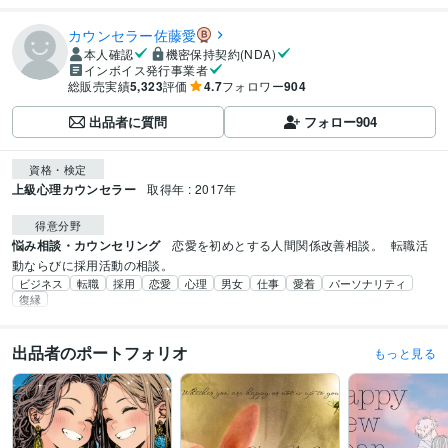
カウンセラー佐藤愛
本人確認
機密保持契約(NDA)
インボイス発行事業者
総販売実績
5,323
評価
4.7
フォロワー
904
出品者に質問
フォロー
904
資格・検定
上級心理カウンセラー
取得年 : 2017年
得意分野
悩み相談・カウンセリング
恋愛を初めとする人間関係改善相談。
転職活
動ならびに採用活動の相談。
ビジネス
転職
採用
恋愛
心理
男女
仕事
愛着
パーソナリティ
復縁
出品者のポートフォリオ
もっと見る