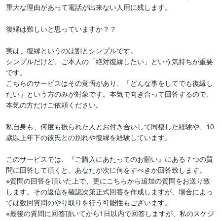
重大な理由があって電話が出来ない人用に残します。

復縁は難しいと思っていますか？？

実は、復縁というのは割とシンプルです。

シンプルだけど、ご本人の「絶対復縁したい」という気持ちが重要
です。

こちらのサービスはその覚悟があり、「どんな事をしてでも復縁し
たい」という方のみが対象です。本気で向き合って回答するので、
本気の方だけご依頼ください。

私自身も、何度も振られた人とお付き合いして同棲した経験や、10
歳以上年下の彼氏との別れや復縁を経験しています。

このサービスでは、『ご購入にあたってのお願い』にある７つの質
問に回答して頂くと、あなたが次に何をすべきか回答致します。

※質問の回答を頂いた上で、更にこちらから追加の質問をお送り致
します。その返信を確認次第正式回答を作成しますが、場合によっ
ては数回質問のやり取りを行う可能性もございます。

※最後の質問に回答頂いてから1日以内で回答しますが、私のスケジ