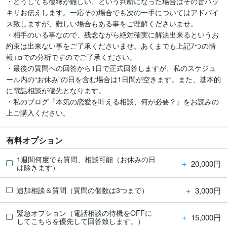
・どうしても復縁が難しい、という判断になった場合はその旨ハッ
キリお伝えします。一応その場合でも次の一手についてはアドバイ
ス致しますが、難しい場合もある事をご理解くださいませ。

・相手のいる事なので、残念ながら絶対確実に解決出来るというお
約束は出来ない事をご了承くださいませ。あくまでも上記7つの情
報+αでの分析ですのでご了承ください。

・最後の質問への回答から1日で正式回答しますが、私のスケジュ
ール内の“お休み”の日を含む場合は1日間が空きます。また、基本的
に電話相談が優先となります。

・私のブログ『本気の恋愛を叶える相談、何が必要？』をお読みの
上ご購入ください。
有料オプション
1週間何度でも質問、相談可能（お休みの日
＋
20,000円
は除きます）
＋
3,000円
追加相談＆質問（質問の個数は3つまで）
緊急オプション（電話相談の待機をOFFに
＋
15,000円
してこちらを優先して回答致します。）