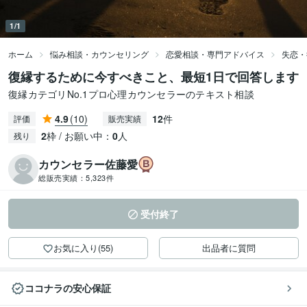
1/1
ホーム
悩み相談・カウンセリング
恋愛相談・専門アドバイス
失恋・
復縁するために今すべきこと、最短1日で回答します
復縁カテゴリNo.1プロ心理カウンセラーのテキスト相談
4.9
(10)
12
件
評価
販売実績
2
枠 / お願い中：
0
人
残り
カウンセラー佐藤愛
総販売実績：
5,323件
受付終了
お気に入り(55)
出品者に質問
ココナラの安心保証