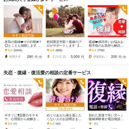
今すぐ相談可能
本気の復縁❤️その行動❌？
初回限定半額！復縁のプ
復縁❤️成功辛いお悩みお
⭕️とことん傾聴します プ
ロがサポートします 【恋
相手様のお気持ち解読し
ロカウンセラーが⭐️全力で
愛、復縁に悩むあなたが
ます 恋愛経験豊富プロ心
5.0
(2949)
4.9
(666)
5.0
(759)
❤️最強☘アプローチしま
「今」すべきこと！】
理カウンセラーが解決対
280
5,000
200
す
策の的確アドバイスを
松岡すず
【プロ】恋愛復縁アドバイザー雪乃
伊集院れいか❤️癒し声
円
/分
円
円
/分
失恋・復縁・復活愛の相談の定番サービス
今すぐ相談可能
予約受付中
今すぐに❣️恋愛のモヤモ
めぐりあえた縁を逃した
別れた直後で辛い方へ｜
ヤ、心理面から紐解きま
くない人のお話聞きます
復縁体験者が電話相談し
す 彼の言葉の裏側、行動
占いジプシーは時間の無
ます 別れた直後で頭ぐち
5.0
(1)
5.0
(42)
-
(1)
の意味を一緒に考えまし
駄。感情のコントロール
ゃぐちゃなあなたへ。優