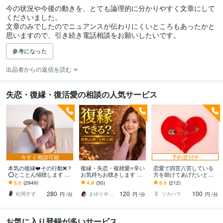
今の状況や今後の動きを、とても論理的に分かりやすく文章にして
くださいました。

文章のみでしたのでニュアンスが伝わりにくいところもあったかと
思いますので、引き続き電話相談をお願いしたいです。
参考になった
出品者からの返信を読む
失恋・復縁・復活愛の相談の人気サービス
今すぐ相談可能
予約受付中
本気の復縁❤️その行動❌？
復縁・失恋・複雑愛⭐辛い
恋愛で四苦八苦している
⭕️とことん傾聴します プ
お気持ちお聴きします 諦
方を助けてあげたいと思
ロカウンセラーが⭐️全力で
める前に話して☘️男性心
います 失恋を癒やし､復縁
5.0
(2949)
4.9
(30)
5.0
(212)
❤️最強☘アプローチしま
理/女性心理を読み解きま
をサポートします。
280
120
100
す
す
松岡すず
まゆり＠あなたの困ったをサポートします
ツカハラ
円
/分
円
/分
円
/分
お気に入り登録が多いサービス