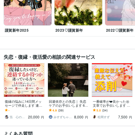
謹賀新年2025
2023♡謹賀新年
2022♡謹賀新年
失恋・復縁・復活愛の相談の関連サービス
復縁の悩みに14日間メッ
回避依存との失恋｜ 失恋
一番確率が❤️良かった㊙️
セージで伴走します 連絡
ケアのお手伝いします 60
文章でお手伝いします 販
するか待つか、気持ちと
分チャットにて、回避依
売実績5,000件突破❤️心理
-
4.9
(39)
5.0
(34)
行動を整理します
存との失恋を一緒に整
テクニックで射止めよ
20,000
8,000
7,500
理！
う。
箔 心の相談室
みすずちゃん｜ 音信不通専門カウンセラー
松岡すず
円
円
円
よくある質問