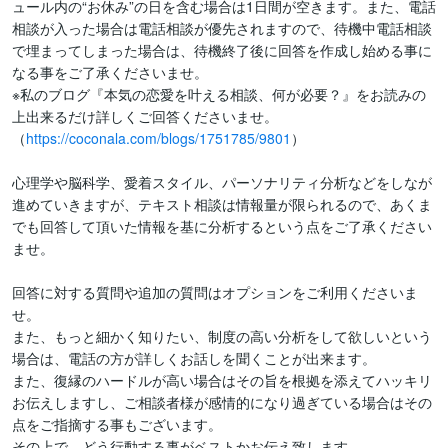
ュール内の“お休み”の日を含む場合は1日間が空きます。また、電話
相談が入った場合は電話相談が優先されますので、待機中電話相談
で埋まってしまった場合は、待機終了後に回答を作成し始める事に
なる事をご了承くださいませ。

※私のブログ『本気の恋愛を叶える相談、何が必要？』をお読みの
上出来るだけ詳しくご回答くださいませ。

（
https://coconala.com/blogs/1751785/9801
）

心理学や脳科学、愛着スタイル、パーソナリティ分析などをしなが
進めていきますが、テキスト相談は情報量が限られるので、あくま
でも回答して頂いた情報を基に分析するという点をご了承ください
ませ。

回答に対する質問や追加の質問はオプションをご利用くださいま
せ。

また、もっと細かく知りたい、制度の高い分析をして欲しいという
場合は、電話の方が詳しくお話しを聞くことが出来ます。

また、復縁のハードルが高い場合はその旨を根拠を添えてハッキリ
お伝えしますし、ご相談者様が感情的になり過ぎている場合はその
点をご指摘する事もございます。

その上で、どう行動する事がベストかお伝え致します。
