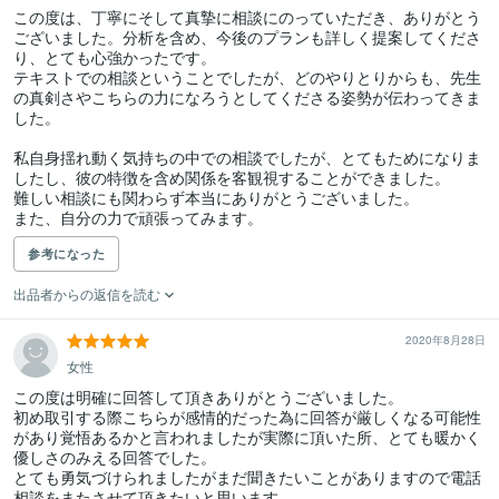
この度は、丁寧にそして真摯に相談にのっていただき、ありがとう
ございました。分析を含め、今後のプランも詳しく提案してくださ
り、とても心強かったです。

テキストでの相談ということでしたが、どのやりとりからも、先生
の真剣さやこちらの力になろうとしてくださる姿勢が伝わってきま
した。

私自身揺れ動く気持ちの中での相談でしたが、とてもためになりま
したし、彼の特徴を含め関係を客観視することができました。

難しい相談にも関わらず本当にありがとうございました。

また、自分の力で頑張ってみます。
参考になった
出品者からの返信を読む
2020年8月28日
女性
この度は明確に回答して頂きありがとうございました。

初め取引する際こちらが感情的だった為に回答が厳しくなる可能性
があり覚悟あるかと言われましたが実際に頂いた所、とても暖かく
優しさのみえる回答でした。

とても勇気づけられましたがまだ聞きたいことがありますので電話
相談をまたさせて頂きたいと思います。