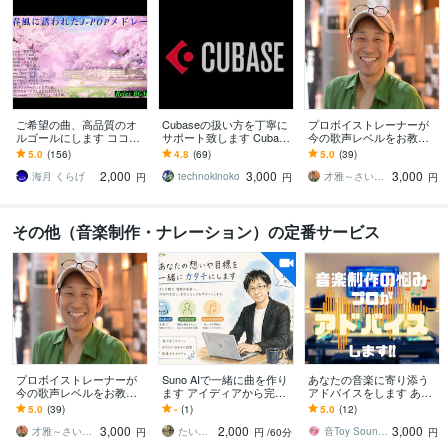
ご希望の曲、高品質のオ
Cubaseの扱い方を丁寧に
プロボイストレーナーが
ルゴールにします ココナ
サポート致します Cubase
今の歌声レベルをお教え
ラ売上No.1のオルゴール
は25年程のユーザーであ
します 自分の歌い方は正
5.0
(156)
4.8
(69)
5.0
(39)
り、プロの実績あり。
しい？頑張ればプロにな
2,000
3,000
3,000
れそう？がわかる！
海月 くらげ
technokinoko
才雅～さいが～
円
円
円
その他（音楽制作・ナレーション）の定番サービス
プロボイストレーナーが
Suno AIで一緒に曲を作り
あなたの音楽に寄り添う
今の歌声レベルをお教え
ます アイディアから完成
アドバイスをします あな
します 自分の歌い方は正
まで、ビデオチャットで
ただけの「今、欲しい答
5.0
(39)
-
(1)
5.0
(12)
しい？頑張ればプロにな
伴走します。
え」を届けます
3,000
2,000
3,000
れそう？がわかる！
才雅～さいが～
たいき ♪
音Toy Soundworks
円
円
/60分
円