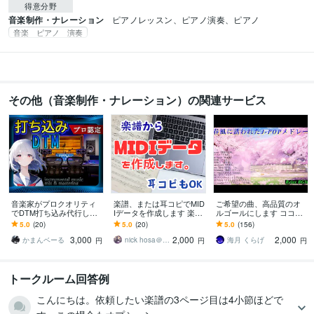
得意分野
音楽制作・ナレーション
ピアノレッスン、ピアノ演奏、ピアノ
音楽 ピアノ 演奏
その他（音楽制作・ナレーション）の関連サービス
音楽家がプロクオリティ
楽譜、または耳コピでMID
ご希望の曲、高品質のオ
でDTM打ち込み代行しま
Iデータを作成します 楽譜
ルゴールにします ココナ
す 打ち込みした音源がな
作成ソフトを利用し正確
ラ売上No.1のオルゴール
5.0
(20)
5.0
(20)
5.0
(156)
んかイマイチ…プロにお
なMIDIデータを作成しま
3,000
2,000
2,000
任せください！
す。
かまんベーる
nick hosa＠楽譜作成サービス
海月 くらげ
円
円
円
トークルーム回答例
こんにちは。依頼したい楽譜の3ページ目は4小節ほどで