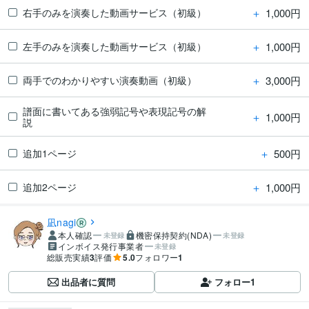
＋
1,000円
右手のみを演奏した動画サービス（初級）
＋
1,000円
左手のみを演奏した動画サービス（初級）
＋
3,000円
両手でのわかりやすい演奏動画（初級）
譜面に書いてある強弱記号や表現記号の解
＋
1,000円
説
＋
500円
追加1ページ
＋
1,000円
追加2ページ
凪nagi
本人確認
機密保持契約(NDA)
未登録
未登録
インボイス発行事業者
未登録
総販売実績
3
評価
5.0
フォロワー
1
出品者に質問
フォロー
1