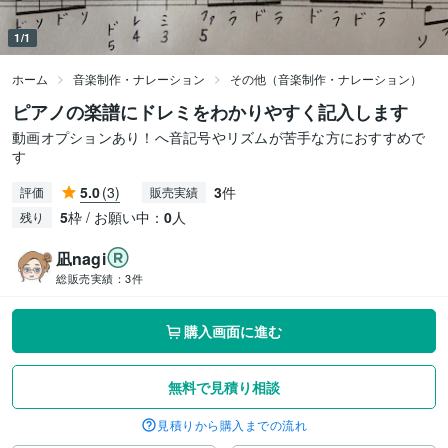
1/1
ホーム
音楽制作・ナレーション
その他（音楽制作・ナレーション）
ピアノの楽譜にドレミをわかりやすく記入します
動画オプションあり！へ音記号やリズムが苦手な方におすすめで
す
5.0
(3)
3
件
評価
販売実績
5
枠 / お願い中：
0
人
残り
凪nagi
総販売実績：
3件
購入画面に進む
無料で見積り相談
見積りから購入までの流れ