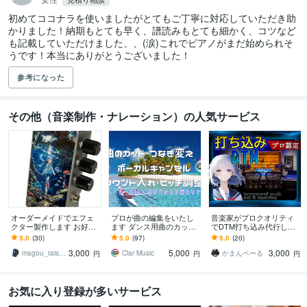
初めてココナラを使いましたがとてもご丁寧に対応していただき助
かりました！納期もとても早く、譜読みもとても細かく、コツなど
も記載していただけました、、(涙)これでピアノがまだ始められそ
うです！本当にありがとうございました！
参考になった
その他（音楽制作・ナレーション）の人気サービス
オーダーメイドでエフェ
プロが曲の編集をいたし
音楽家がプロクオリティ
クター製作します お好み
ます ダンス用曲のカット
でDTM打ち込み代行しま
の機能やデザインでオリ
編集、ループ化、ボーカ
す 打ち込みした音源がな
5.0
(30)
5.0
(97)
5.0
(20)
ジナル仕様のエフェクタ
ルキャンセルなど。
んかイマイチ…プロにお
3,000
5,000
3,000
ーを実現
任せください！
magou_taishou
Clar Music
かまんベーる
円
円
円
お気に入り登録が多いサービス