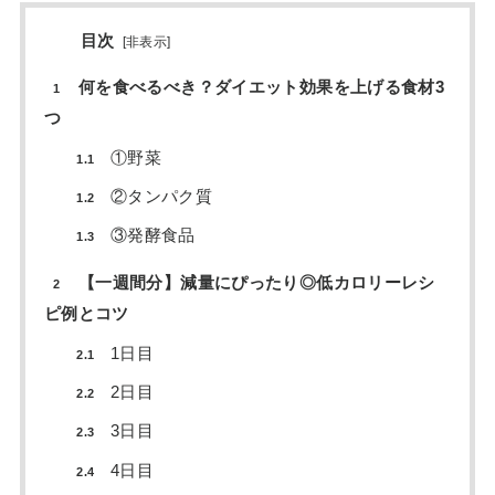
目次
[
非表示
]
何を食べるべき？ダイエット効果を上げる食材3
1
つ
①野菜
1.1
②タンパク質
1.2
③発酵食品
1.3
【一週間分】減量にぴったり◎低カロリーレシ
2
ピ例とコツ
1日目
2.1
2日目
2.2
3日目
2.3
4日目
2.4