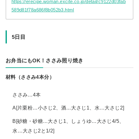
https://erecipe.woman.excite.co.jp/detail/c9122d03fab
589d81f78a686f8b052b3.html
5日目
お弁当にもOK！ささみ照り焼き
材料（ささみ4本分）
ささみ…4本
A[片栗粉…小さじ2、酒…大さじ1、水…大さじ2]
B[砂糖・砂糖…大さじ1、しょうゆ…大さじ4/5、
水…大さじ2と1/2]