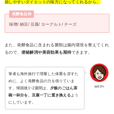
崩しやすいダイエットの味方になってくれるから。
発酵食品例
味噌/ 納豆/ 豆腐/ ヨーグルト/ チーズ
また、発酵食品に含まれる菌類は腸内環境を整えてくれ
るので、
便秘解消や美容効果も期待
できます。
筆者も海外旅行で増量した体重を戻すた
めに、よく発酵食品の力を借りていま
編集部N
す。帰国後1~2週間は、
夕飯のごはん茶
碗一杯分を、豆腐一丁に置き換える
よう
にしています。