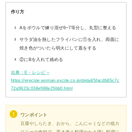
作り方
Aをボウルで練り混ぜ6~7等分し、丸型に整える
サラダ油を熱したフライパンに①を入れ、両面に
焼き色がついたら弱火にして蓋をする
②にBを入れて絡める
出典：E・レシピ –
https://erecipe.woman.excite.co.jp/detail/5facdb85c7c
72a9623c038e988e25bb0.html
ワンポイント
豆腐やしらたき、おから、こんにゃくなどの低カ
ロリーの食材で、置き換え料理やかさ増し料理に