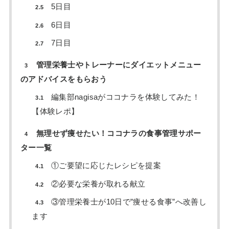
5日目
2.5
6日目
2.6
7日目
2.7
管理栄養士やトレーナーにダイエットメニュー
3
のアドバイスをもらおう
編集部nagisaがココナラを体験してみた！
3.1
【体験レポ】
無理せず痩せたい！ココナラの食事管理サポー
4
ター一覧
①ご要望に応じたレシピを提案
4.1
②必要な栄養が取れる献立
4.2
③管理栄養士が10日で”痩せる食事”へ改善し
4.3
ます