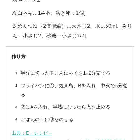
A[白ネギ…1/4本、溶き卵…1個]
B[めんつゆ（2倍濃縮）…大さじ2、水…50ml、みり
ん…小さじ2、砂糖…小さじ1/2]
作り方
半分に切った玉こんにゃくを1~2分茹でる
フライパンに①、焼き鳥、Bを入れ、中火で5分煮
る
②にAを入れ、半熟になったら火を止める
ごはんの上に③をのせる
出典：E・レシピ –