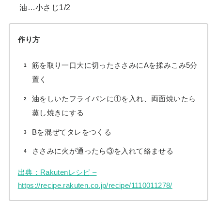
油…小さじ1/2
作り方
筋を取り一口大に切ったささみにAを揉みこみ5分
置く
油をしいたフライパンに①を入れ、両面焼いたら
蒸し焼きにする
Bを混ぜてタレをつくる
ささみに火が通ったら③を入れて絡ませる
出典：Rakutenレシピ –
https://recipe.rakuten.co.jp/recipe/1110011278/