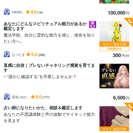
4.9
100,000
HIKAR...
(16)
円
あなたにどんなスピリチュアル能力があるか
鑑定します
魔法学校。自分に霊的な能力を感じ、使命を知り
たい方へ。
今すぐ
相談可能
予約受付中
5.0
300
なつたま
(266)
円/分
直感に自信｜ブレないチャネリング感覚を育てま
す
✨“誰かに確認する”を卒業しませんか？
5.0
6,500
霊視×光の...
(777)
円
占い師になりたいかた、相談＆鑑定します
あなたの不思議体験と声の波動でサイキック能力
を見ます
今すぐ
相談可能