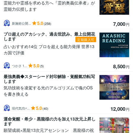
霊能力や霊感を求める方へ『霊的奥義伝承者』が
霊能力伝授します
5.0
7,000
新施術公開...
(258)
円
プロ超えのアカシック、過去世読み、最上位開花
します
定期購入可
占いおすすめ14位 プロを超える能力発揮 世界13
カ国で評価
5.0
8,500
つかさ 1...
(5)
円
最強奥義◆スターシード封印解除・覚醒氣功転写
します
気功技術を凌駕する光のアルゴリズムで魂のOS
を書き換える
5.0
12,000
現代気功⚡...
(40)
円
運命覚醒・希少・黒龍様の力を加え13次元上昇し
ます
願望成就×黒龍13次元アセンション 黒龍様の祝