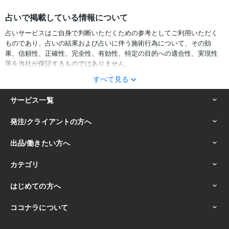
占いで掲載している情報について
占いサービスはご自身で判断いただくための参考としてご利用いただく
ものであり、占いの結果および占いに伴う施術行為について、その効
果、信頼性、正確性、完全性、有効性、特定の目的への適合性、実現性
等を当社が保証するものではありません。
すべて見る
サービスの結果をどのように利用するかは、お客様ご自身の自己責任に
おいて判断をお願いいたします。
占いの結果およびその内容を踏まえておこなったお客様の行動により生
ずる一切の損害について、当社および情報の提供者は一切責任を負いか
ねます。