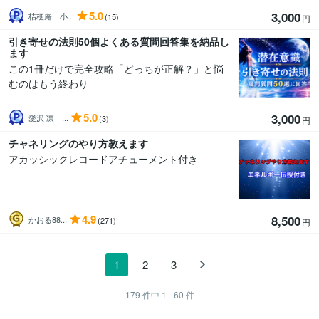
5.0
3,000
桔梗庵 小...
(15)
円
引き寄せの法則50個よくある質問回答集を納品し
ます
この1冊だけで完全攻略「どっちが正解？」と悩
むのはもう終わり
5.0
3,000
愛沢 凛｜...
(3)
円
チャネリングのやり方教えます
アカッシックレコードアチューメント付き
4.9
8,500
かおる88...
(271)
円
1
2
3
179
件中
1 - 60
件