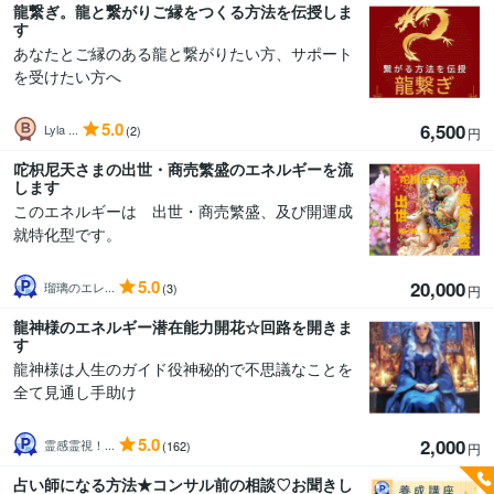
龍繋ぎ。龍と繋がりご縁をつくる方法を伝授しま
す
あなたとご縁のある龍と繋がりたい方、サポート
を受けたい方へ
5.0
6,500
Lyla ...
(2)
円
咜枳尼天さまの出世・商売繁盛のエネルギーを流
します
このエネルギーは 出世・商売繁盛、及び開運成
就特化型です。
5.0
20,000
瑠璃のエレ...
(3)
円
龍神様のエネルギー潜在能力開花☆回路を開きま
す
龍神様は人生のガイド役神秘的で不思議なことを
全て見通し手助け
5.0
2,000
霊感霊視！...
(162)
円
占い師になる方法★コンサル前の相談♡お聞きし