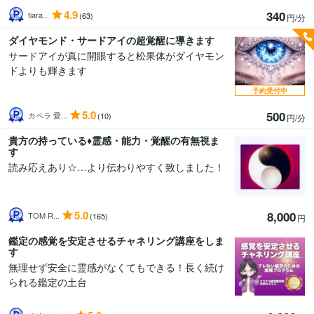
4.9
340
tiara...
(63)
円/分
ダイヤモンド・サードアイの超覚醒に導きます
サードアイが真に開眼すると松果体がダイヤモン
ドよりも輝きます
予約受付中
5.0
500
カペラ 愛...
(10)
円/分
貴方の持っている♦️霊感・能力・覚醒の有無視ま
す
読み応えあり☆…より伝わりやすく致しました！
5.0
8,000
TOM R...
(165)
円
鑑定の感覚を安定させるチャネリング講座をしま
す
無理せず安全に霊感がなくてもできる！長く続け
られる鑑定の土台