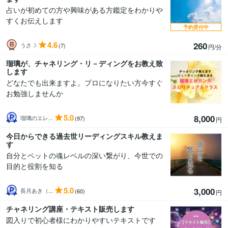
占いが初めての方や興味がある方鑑定をわかりや
すくお伝えします
予約受付中
4.6
260
うさ☽︎
(7)
円/分
瑠璃が、チャネリング・リ－ディングをお教え致
します
どなたでも出来ますよ。プロになりたい方今すぐ
お勉強しませんか
5.0
8,000
瑠璃のエレ...
(97)
円
今日からできる過去世リーディングスキル教えま
す
自分とペットの魂レベルの深い繋がり、今世での
目的と役割を知る
5.0
3,000
長月あき（...
(60)
円
チャネリング講座・テキスト販売します
図入りで初心者様にわかりやすいテキストです