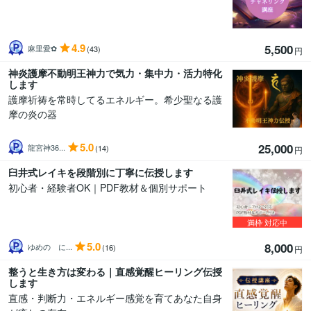
4.9
5,500
麻里愛✿
(43)
円
神炎護摩不動明王神力で気力・集中力・活力特化
します
護摩祈祷を常時してるエネルギー。希少聖なる護
摩の炎の器
5.0
25,000
龍宮神36...
(14)
円
臼井式レイキを段階別に丁寧に伝授します
初心者・経験者OK｜PDF教材＆個別サポート
満枠
対応中
5.0
8,000
ゆめの に...
(16)
円
整うと生き方は変わる｜直感覚醒ヒーリング伝授
します
直感・判断力・エネルギー感覚を育てあなた自身