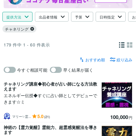
提供方法
出品者情報
予算
日時指定
お
チャネリング
179
件中
1 - 60
件表示
おすすめ順
絞り込み
今すぐ相談可能
早く結果が届く
チャネリング講座◆初心者が占い師になる方法教
えます
エネルギー伝授◆すぐに占い師としてデビューで
きます☆ミ
5.0
100,000
マリー✨霊...
(21)
円
神術の【霊力覚醒】霊能力、超霊感覚醒法を導き
ます