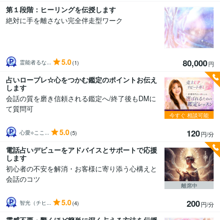
第１段階：ヒーリングを伝授します
絶対に手を離さない完全伴走型ワーク
5.0
80,000
霊能者るな...
(1)
円
占いロープレ☆心をつかむ鑑定のポイントお伝え
します
会話の質を磨き信頼される鑑定へ/終了後もDMに
て質問可
今すぐ
相談可能
5.0
120
心愛⟡ここ...
(5)
円/分
電話占いデビューをアドバイスとサポートで応援
します
初心者の不安を解消・お客様に寄り添う心構えと
会話のコツ
離席中
5.0
200
智光（チヒ...
(4)
円/分