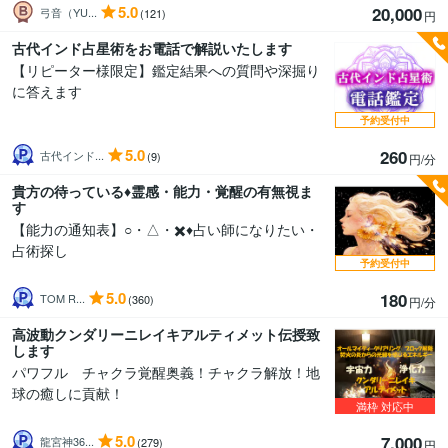
5.0
20,000
弓音（YU...
(121)
円
古代インド占星術をお電話で解説いたします
【リピーター様限定】鑑定結果への質問や深掘り
に答えます
予約受付中
5.0
260
古代インド...
(9)
円/分
貴方の待っている♦️霊感・能力・覚醒の有無視ま
す
【能力の通知表】○・△・✖️♦️占い師になりたい・
占術探し
予約受付中
5.0
180
TOM R...
(360)
円/分
高波動クンダリーニレイキアルティメット伝授致
します
パワフル チャクラ覚醒奥義！チャクラ解放！地
球の癒しに貢献！
満枠
対応中
5.0
7,000
龍宮神36...
(279)
円