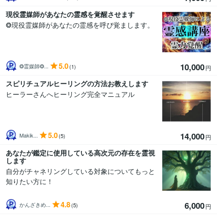
現役霊媒師があなたの霊感を覚醒させます
❂現役霊媒師があなたの霊感を呼び覚まします。
5.0
10,000
❂霊媒師❂...
(1)
円
スピリチュアルヒーリングの方法お教えします
ヒーラーさんへヒーリング完全マニュアル
5.0
14,000
Makik...
(5)
円
あなたが鑑定に使用している高次元の存在を霊視
します
自分がチャネリングしている対象についてもっと
知りたい方に！
4.8
6,000
かんざきめ...
(5)
円