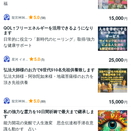
福
5.0
15,000
龍宮神36...
(58)
円
QOL↑フリーエネルギーを活用できるようになり
ます
日常的に役立つ「新時代のヒーリング」取得/強力
な健康サポート
5.0
25,000
星河 イオ...
(5)
円
弘法大師様のお力で8世代510名先祖供養致します
弘法大師様・阿弥陀如来様・地蔵菩薩様のお力を
頂き先祖供養
5.0
15,000
龍宮神36...
(89)
円
私の強力な霊力を10日間祈祷で最大まで継承しま
す
能力開花の覚醒で人生激変 思念伝達相手潜在意
識も動かす 占い