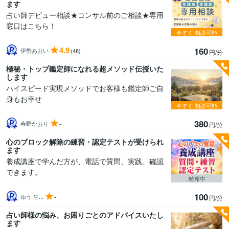
ます
占い師デビュー相談★コンサル前のご相談★専用
窓口はこちら！
今すぐ
相談可能
4.9
160
伊勢あおい
(48)
円/分
極秘・トップ鑑定師になれる超メソッド伝授いた
します
ハイスピード実現メソッドでお客様も鑑定師ご自
身もお幸せ
今すぐ
相談可能
380
-
春野かおり
円/分
心のブロック解除の練習・認定テストが受けられ
ます
養成講座で学んだ方が、電話で質問、実践、確認
できます。
離席中
100
-
ゆう 生...
円/分
占い師様の悩み、お困りごとのアドバイスいたし
ます