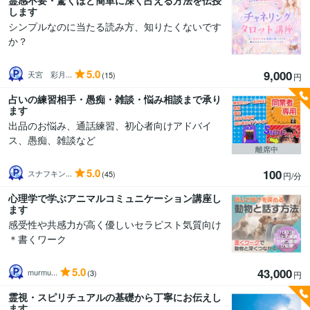
霊感不要・驚くほど簡単に深く占える方法を伝授
します
シンプルなのに当たる読み方、知りたくないです
か？
5.0
9,000
天宮 彩月...
(15)
円
占いの練習相手・愚痴・雑談・悩み相談まで承り
ます
出品のお悩み、通話練習、初心者向けアドバイ
ス、愚痴、雑談など
離席中
5.0
100
スナフキン...
(45)
円/分
心理学で学ぶアニマルコミュニケーション講座し
ます
感受性や共感力が高く優しいセラピスト気質向け
＊書くワーク
5.0
43,000
murmu...
(3)
円
霊視・スピリチュアルの基礎から丁寧にお伝えし
ます