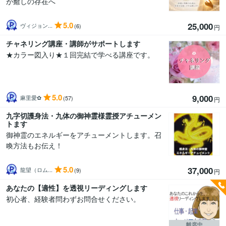
が癒しの存在へ
5.0
25,000
ヴィジョン...
(6)
円
チャネリング講座・講師がサポートします
★カラー図入り★１回完結で学べる講座です。
5.0
9,000
麻里愛✿
(57)
円
九字切護身法・九体の御神霊様霊授アチューメン
トます
御神霊のエネルギーをアチューメントします。召
喚方法もお伝え！
5.0
37,000
龍望（ロム...
(9)
円
あなたの【適性】を透視リーディングします
初心者、経験者問わずお問合せください。
離席中