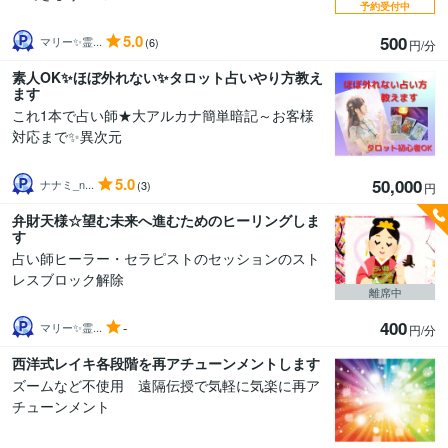
予約受付中
5.0
500
マリー✨霊...
(6)
円/分
素人OK✨ほぼ外れない✨タロット占いやり方教え
ます
これ1本で占い師★大アルカナ簡単暗記～お客様
対応まで✨異次元
5.0
50,000
ナナミ_n...
(3)
円
弁財天様☆望む未来へ進むためのヒーリングしま
す
占い師ヒーラー・セラピストのセッションのスト
レスブロック解除
離席中
400
-
マリー✨霊...
円/分
西洋式レイキ各段階を再アチューンメントします
ズームなど不使用 遠隔伝授で気軽に気楽に再ア
チューンメント