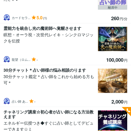
離席中
5.0
260
カードセラ...
(1)
円/分
霊能力を統合し光の魔術師へ覚醒させます
瞑想・オーラ視・次世代レイキ・シンクロマジッ
クを伝授
100,000
-
龍望（ロム...
円
30分チャット＊占い師様の悩み相談のります
30分チャット鑑定＊占い師をこれから始める方も
可＊
2,000
-
占い師 あ...
円
チャネリング講座☆初心者が占い師になる方法教
えます
エネルギー伝授つき◆すぐに占い師としてデビュ
ーできます☆ミ