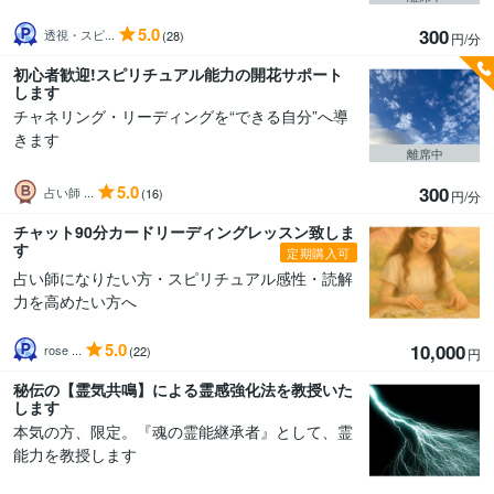
5.0
300
透視・スピ...
(28)
円/分
初心者歓迎!スピリチュアル能力の開花サポート
します
チャネリング・リーディングを“できる自分”へ導
きます
離席中
5.0
300
占い師 ...
(16)
円/分
チャット90分カードリーディングレッスン致しま
す
定期購入可
占い師になりたい方・スピリチュアル感性・読解
力を高めたい方へ
5.0
10,000
rose ...
(22)
円
秘伝の【霊気共鳴】による霊感強化法を教授いた
します
本気の方、限定。『魂の霊能継承者』として、霊
能力を教授します