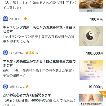
【占い師をこれから始める方の相談も可】アドバ
イス致します
離席中
100
-
占い師 あ...
円/分
チャネリング講座｜あなたの直感を開花・覚醒さ
せます
1ヶ月マンツーマン講座｜貴方の直感が誰かの背
中を押す力になる
5.0
100,000
桜アズサ☯...
(1)
円
マヤ暦・周易鑑定ができる！自己覚醒他者支援で
きます
命術・卜術一挙両得✨幾千年の時を越えた叡智・
宇宙の波動～☆
19,000
-
龍望（ロム...
円
占い師初心者の方⭐︎お話聞きます
【先着3名様価格】4600件の実績 なんでもお話く
ださい♪