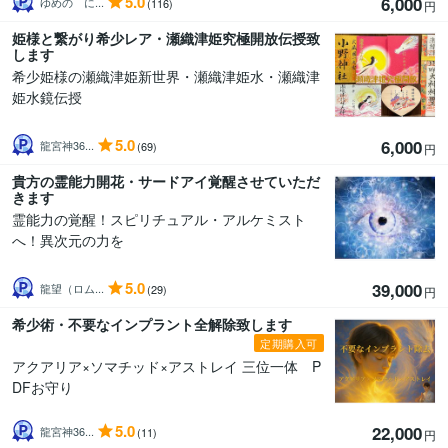
5.0
6,000
ゆめの に...
(116)
円
姫様と繋がり希少レア・瀬織津姫究極開放伝授致
します
希少姫様の瀬織津姫新世界・瀬織津姫水・瀬織津
姫水鏡伝授
5.0
6,000
龍宮神36...
(69)
円
貴方の霊能力開花・サードアイ覚醒させていただ
きます
霊能力の覚醒！スピリチュアル・アルケミスト
へ！異次元の力を
5.0
39,000
龍望（ロム...
(29)
円
希少術・不要なインプラント全解除致します
定期購入可
アクアリア×ソマチッド×アストレイ 三位一体 P
DFお守り
5.0
22,000
龍宮神36...
(11)
円