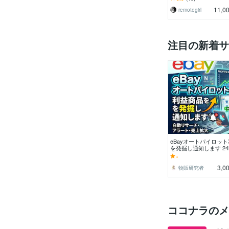
たアドバイス
11,0
remotegirl
注目の新着サ
eBayオートパイロッ
を発掘し通知します 2
通知＆5秒出品システ
-
3,0
物販研究者
ココナラのメ