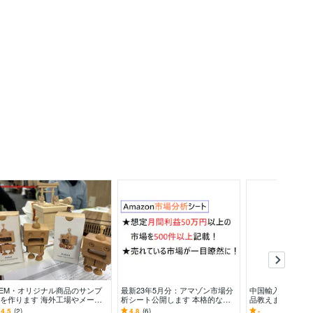
EM・オリジナル商品のサンプ
最新23年5月分：アマゾン市場分
中国輸入リサーチ
を作ります 海外工場やメーカ
析シート公開します 本格的な市
品教えます メルカ
とのやり取り〜サンプル作成を
場分析で一歩先へ！儲かる市場を
mazon/楽天
4.5
(2)
4.8
(6)
-