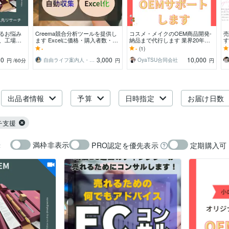
するお悩み
Creema競合分析ツールを提供し
コスメ・メイクのOEM商品開発-
売
画、工場交
ます Excelに価格・購入者数・レ
納品まで代行します 業界20年。
す
ズに合わせ
ビュー数などを一覧化します
大手製薬会社OBがサポートしま
品
-
-
(1)
す。
00
3,000
10,000
自由ライフ案内人・たえこ
OyaTSU合同会社
円
/60分
円
円
出品者情報
予算
日時指定
お届け日数
チ支援
満枠非表示
PRO認定を優先表示
定期購入可
示