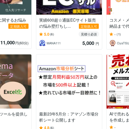
に関するお悩み
実績600超☆通販ECサイト販売
コスメ・メ
の悩み壁打ちし...
納品まで
定期購入可
定期購入可
5.0
-
(6)
見積り必須
(1)
11,000
5,000
円
(60分)
MANA111
OyaT
円
析ツールを提供し
最新23年5月分：アマゾン市場分
AIで売れ
析シート公開します
を作成し
-
4.8
(6)