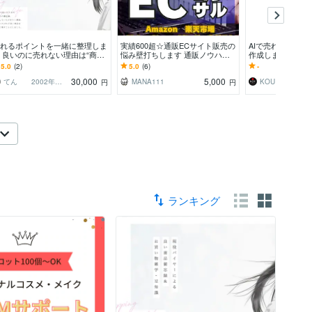
れるポイントを一緒に整理しま
実績600超☆通販ECサイト販売の
AIで売れるメル
 良いのに売れない理由は“商
悩み壁打ちします 通販ノウハウ
作成します 初心
”ではなく“見せ方”かも。
を活かして売上アップや集客アッ
場分析から価格設
5.0
(2)
5.0
(6)
-
プをサポートします
30,000
5,000
てん 2002年からバイヤー
MANA111
円
円
ランキング