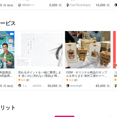
プをサポートします
す。
お
00
5,000
10,000
MANA111
OyaTSU合同会社
円
/60分
円
円
ービス
ト利益商品
売れるポイントを一緒に整理しま
OEM・オリジナル商品のサンプ
コ
4h利益商品
す 良いのに売れない理由は“商
ルを作ります 海外工場やメーカ
納
ム
品”ではなく“見せ方”かも。
ーとのやり取り〜サンプル作成を
大
5.0
(2)
4.5
(2)
お任せ下さい。
す
00
30,000
45,000
てん 2002年からバイヤー
remotegirl
円
/60分
円
円
リット