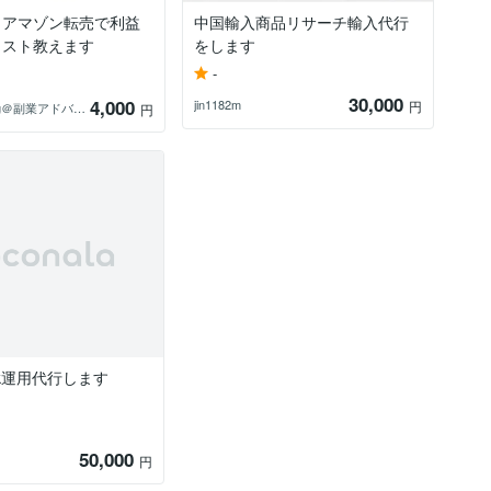
！アマゾン転売で利益
中国輸入商品リサーチ輸入代行
リスト教えます
をします
-
30,000
4,000
jin1182m
円
Azapong＠副業アドバイザー
円
Tok運用代行します
50,000
円