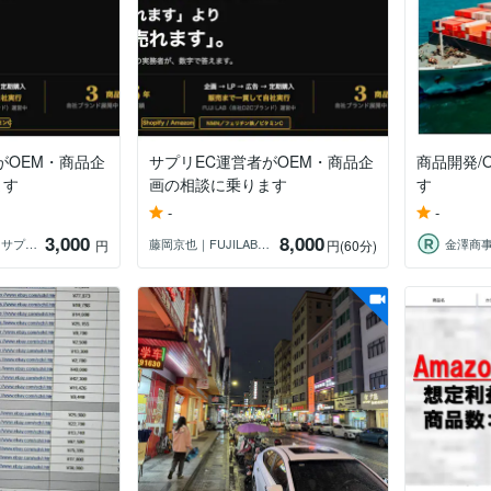
がOEM・商品企
サプリEC運営者がOEM・商品企
商品開発/
ます
画の相談に乗ります
す
-
-
3,000
8,000
藤岡京也｜FUJILAB｜サプリメーカー
藤岡京也｜FUJILAB｜サプリメーカー
金澤商
円
円
(60分)