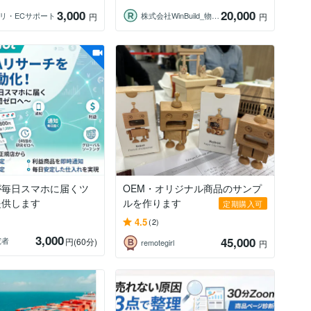
3,000
20,000
カリ・ECサポート
株式会社WinBuild_物販投資
円
円
が毎日スマホに届くツ
OEM・オリジナル商品のサンプ
提供します
ルを作ります
定期購入可
4.5
(2)
3,000
45,000
究者
円
(60分)
remotegirl
円