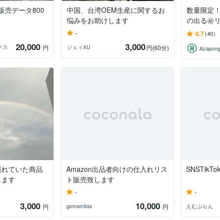
 販売データ800
中国、台湾OEM生産に関するお
数量限定
悩みをお助けします
の出る㊙
-
4.7
(40)
20,000
3,000
クス
ジェィXU
円
円
(60分)
売れていた商品
Amazon出品者向けの仕入れリス
SNSTik
します
ト販売致します
-
-
3,000
10,000
gomamitas
えむぷらん
円
円