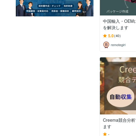
中国輸入・OEM
を解決します
5.0
(40)
remotegirl
Creema競合分
ます
-