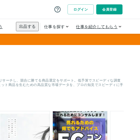
リサーチし、競合に勝てる商品選定をサポート。低予算でスピーディな調査
ヒット商品を生むための高品質な市場データを、プロの知見でスピーディに手