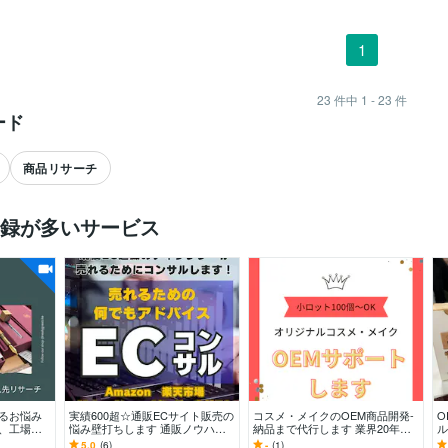
1
23
件中
1 - 23
件
ード
商品リサーチ
録が多いサービス
すべて見る
するお悩み
実績600超☆通販ECサイト販売の
コスメ・メイクのOEM商品開発-
O
画、工場交
悩み壁打ちします 通販ノウハウ
納品まで代行します 業界20年。
ル
ズに合わせ
を活かして売上アップや集客アッ
大手製薬会社OBがサポートしま
ー
5.0
(6)
-
(1)