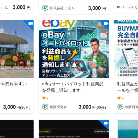
3,000
3,000
自由ライフ案内人・たえこ
KOU｜メル
円
株式会社 アイム
円
チや売れやすい
eBayオートパイロット利益商品
利益商品
を発掘し通知します
ールをご
-
-
3,000
3,000
物販研究者
物販研
円
(30分)
円
(60分)