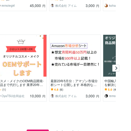
任せ下さい。
データで導き出します
45,000
3,000
remotegirl
株式会社 アイム
koharapolicy
円
円
スメ・メイクのOEM商品開発-
最新23年5月分：アマゾン市場分
中国輸入・OEM
品まで代行します 業界20年。
析シート公開します 本格的な市
を解決します 商
手製薬会社OBがサポートしま
場分析で一歩先へ！儲かる市場を
渉、品質改善、フ
-
(1)
4.8
(6)
5.0
(40)
。
データで導き出します
たアドバイス
10,000
3,000
OyaTSU合同会社
株式会社 アイム
remotegirl
円
円