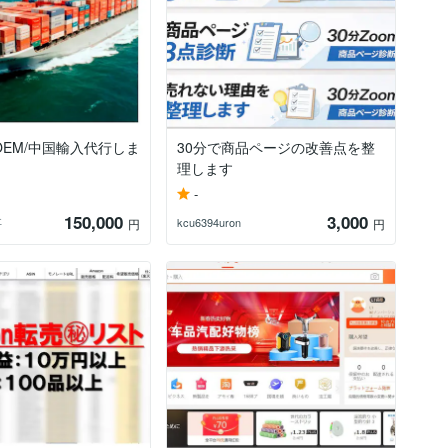
OEM/中国輸入代行しま
30分で商品ページの改善点を整
理します
-
150,000
3,000
事
kcu6394uron
円
円