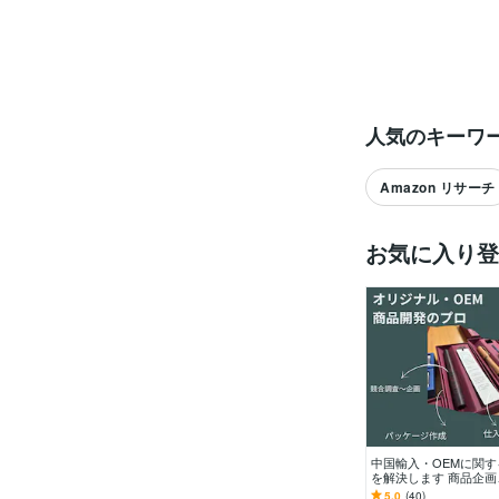
人気のキーワ
Amazon リサーチ
お気に入り登
中国輸入・OEMに関
を解決します 商品企
渉、品質改善、フェー
5.0
(40)