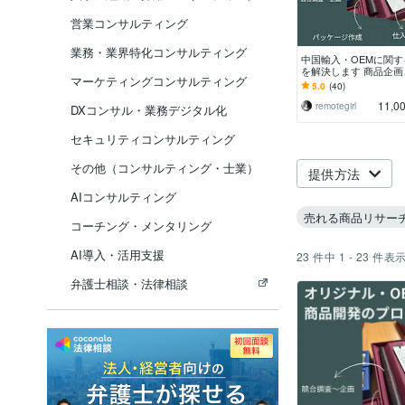
営業コンサルティング
業務・業界特化コンサルティング
中国輸入・OEMに関
を解決します 商品企
マーケティングコンサルティング
渉、品質改善、フェー
5.0
(40)
たアドバイス
11,0
remotegirl
DXコンサル・業務デジタル化
セキュリティコンサルティング
その他（コンサルティング・士業）
提供方法
AIコンサルティング
売れる商品リサー
コーチング・メンタリング
AI導入・活用支援
23
件中
1 - 23
件表
弁護士相談・法律相談