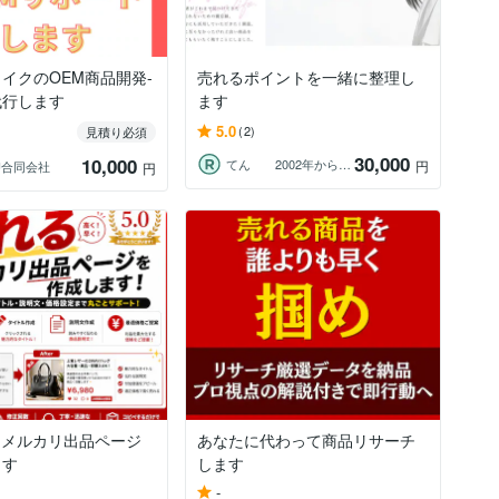
イクのOEM商品開発-
売れるポイントを一緒に整理し
代行します
ます
5.0
(2)
見積り必須
30,000
10,000
てん 2002年からバイヤー
円
SU合同会社
円
るメルカリ出品ページ
あなたに代わって商品リサーチ
ます
します
-