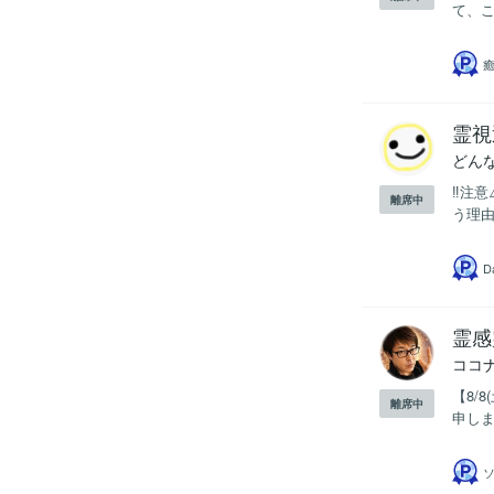
て、こ
霊視
どんな
‼️注
離席中
う理由
D
霊感
ココ
【8/
離席中
申しま
ソ