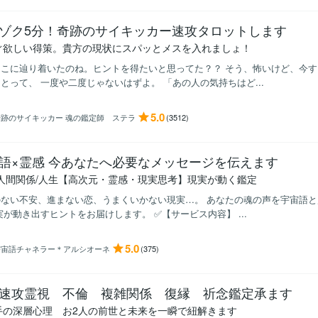
ゾク5分！奇跡のサイキッカー速攻タロットします
ぐ欲しい得策。貴方の現状にスパッとメスを入れましょ！
ここに辿り着いたのね。ヒントを得たいと思ってた？？ そう、怖いけど、今
とって、 一度や二度じゃないはずよ。 「あの人の気持ちはど...
5.0
奇跡のサイキッカー 魂の鑑定師 ステラ
(3512)
語×霊感 今あなたへ必要なメッセージを伝えます
/人間関係/人生【高次元・霊感・現実思考】現実が動く鑑定
ない不安、進まない恋、うまくいかない現実…。 あなたの魂の声を宇宙語と
実が動き出すヒントをお届けします。 ✅【サービス内容】 ...
5.0
宇宙語チャネラー＊アルシオーネ
(375)
速攻霊視 不倫 複雑関係 復縁 祈念鑑定承ます
手の深層心理 お2人の前世と未来を一瞬で紐解きます