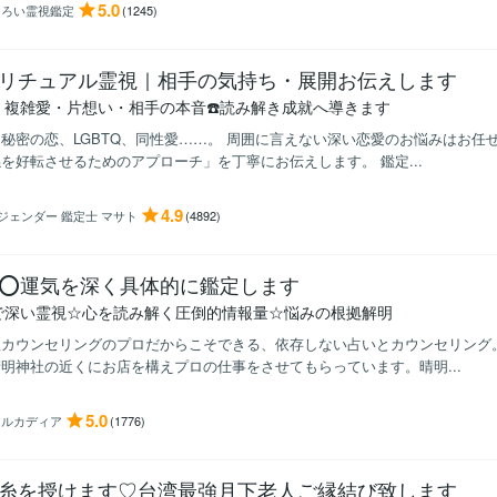
5.0
りろい霊視鑑定
(1245)
リチュアル霊視｜相手の気持ち・展開お伝えします
・複雑愛・片想い・相手の本音☎️読み解き成就へ導きます
秘密の恋、LGBTQ、同性愛……。 周囲に言えない深い恋愛のお悩みはお任
を好転させるためのアプローチ」を丁寧にお伝えします。 鑑定...
4.9
ジェンダー 鑑定士 マサト
(4892)
⭕️運気を深く具体的に鑑定します
で深い霊視☆心を読み解く圧倒的情報量☆悩みの根拠解明
カウンセリングのプロだからこそできる、依存しない占いとカウンセリング。
明神社の近くにお店を構えプロの仕事をさせてもらっています。晴明...
5.0
アルカディア
(1776)
糸を授けます♡台湾最強月下老人ご縁結び致します