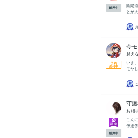
陰陽
離席中
とが大
今モ
見え
いま、
予約
受付中
モヤし
ご
守護
お相
こんに
伝達係
離席中