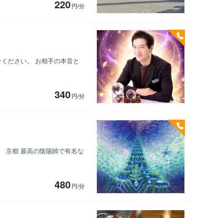
220
円/分
せください。 お相手の本音と
340
円/分
 京都 最高の陰陽師で有名な
480
円/分