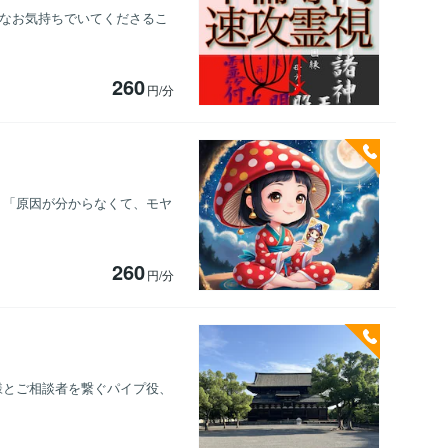
粋なお気持ちでいてくださるこ
260
円/分
 「原因が分からなくて、モヤ
260
円/分
様とご相談者を繋ぐパイプ役、