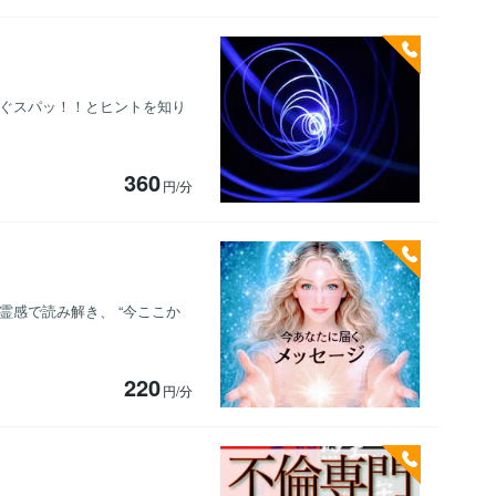
すぐスパッ！！とヒントを知り
360
円/分
霊感で読み解き、 “今ここか
220
円/分