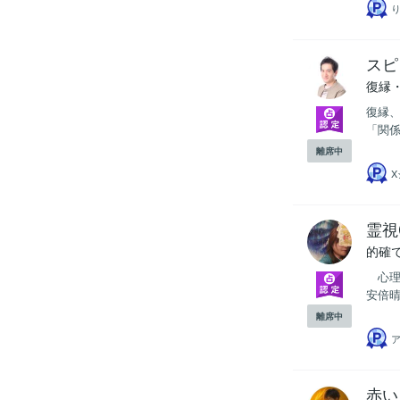
スピ
復縁
復縁、
「関係
離席中
X
霊視
的確
心理
安倍晴
離席中
赤い