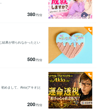
.
380
円/分
望む結果が得られなかったとい
500
円/分
初めまして、Akio(アキオ)と
200
円/分