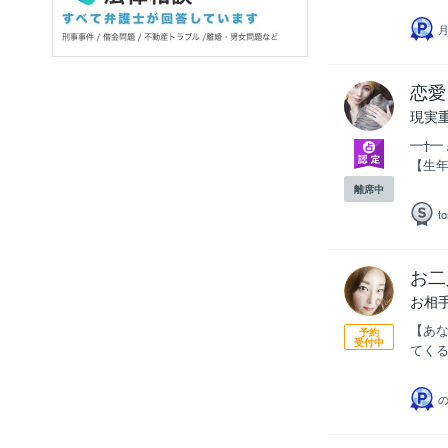
恋愛
現実
━†━
【生年
離席中
t
お二
お相
【あな
予約
受付中
てくる
の