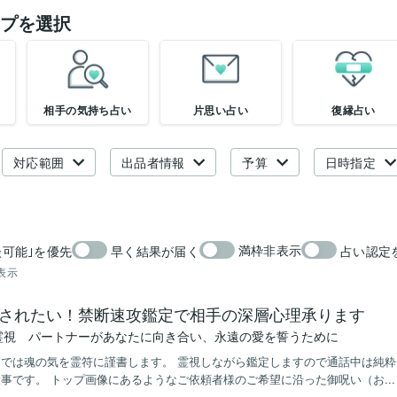
プを選択
相手の気持ち占い
片思い占い
復縁占い
対応範囲
出品者情報
予算
日時指定
満枠非表示
談可能｣を優先
早く結果が届く
占い認定
表示
されたい！禁断速攻鑑定で相手の深層心理承ります
霊視 パートナーがあなたに向き合い、永遠の愛を誓うために
道では魂の気を霊符に謹書します。 霊視しながら鑑定しますので通話中は純
事です。 トップ画像にあるようなご依頼者様のご希望に沿った御呪い（お...