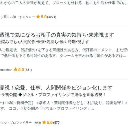
れからの二人の未来が見えて、ブロックも外れる、他にも生活や仕事でのお..
5.0
癒し系占い師 まるタロー
(4271)
透視で気になるお相手の真実の気持ち•未来視ます
悩みでも⭐︎人間関係•未来•気持ち•動く時期•視ます
意⚠️ご鑑定後、低評価の⭐︎を下さる可能性のある方、低評価のコメント、また
で低評価を下さる可能性のある方、クレームを言われる可能性がある方は...
5.0
amachan
(381)
霊視！恋愛、仕事、人間関係をビジョン化します
ナラ初公開 ◆ソウル・プロファイリングで運命を直念透視！
8(土)11:30～待機予定】＜著名人・芸能関係者などもご利用あり。秘密厳守！＞ 
す。 ココナラ初公開の「ソウル・プロファイリング」...
5.0
ウル・プロファイラー Akio
(570)