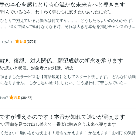
手の本心を感じとり☆心温かな未来☆へと導きます
で凹んでいる心を、わくわく弾む心に変えたいあなたに☆*。
おひとりで抱えているお悩みは何ですか。。。 どうしたらよいのかわからず
。。 悩んで悩んで動けなくなる時、それは大きな幸せを掴むチャンスのサ...
5.0
杏（あん）
(3701)
結び、復縁、対人関係、願望成就の祈念を承ります
者の思いと状況、対象者との対話、祈念
顧頂きましたサービスを【電話鑑定】としてスタート致します。 どんなに頭
になりません。 しかし思い通りにしたい、こう思われて苦しんでいら...
5.0
rince7
(38437)
ですが視えるのです！本音が知れて迷いが消えます
ない理由を見つけ出し整えて一番楽に噛み合う未来へ導きます
せください！願いをかなえます！運命をかえます！ かなえます！お相手の気