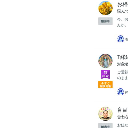
お相
悩ん
今、
離席中
んか。
T縁
対象
ご愛
のまま
今すぐ
相談可能
p
盲目
合わ
お任
離席中