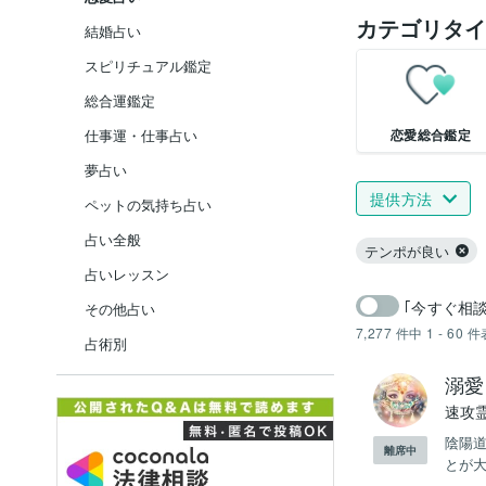
カテゴリタイ
結婚占い
スピリチュアル鑑定
総合運鑑定
恋愛総合鑑定
仕事運・仕事占い
夢占い
提供方法
ペットの気持ち占い
占い全般
テンポが良い
占いレッスン
｢今すぐ相
その他占い
7,277
件中
1 - 60
件
占術別
溺愛
速攻
陰陽
離席中
とが大