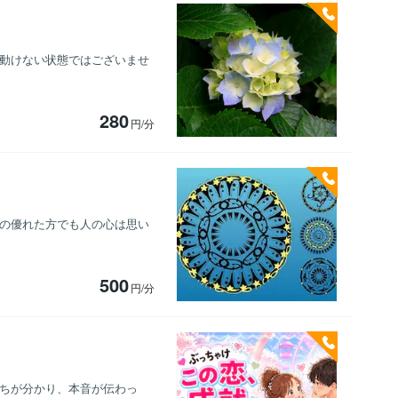
、動けない状態ではございませ
280
円/分
脳の優れた方でも人の心は思い
500
円/分
持ちが分かり、本音が伝わっ