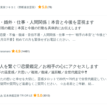
5.0
月黄泉ツキヨミ《禁断速攻霊視》
(78)
・婚外・仕事・人間関係｜本音と今後を霊視ます
重視の鑑定｜本質と今後の行動を具体的にお伝えします
 恋愛・不倫・復縁・音信不通・人間関係・仕事 ━†━ “相手の本音”と“今後
月日不要】初めての方も緊張せずお電話ください。 ...
4.9
oraramaro
(14481)
人を繋ぐ♡恋愛鑑定／お相手の心にアクセスします
手の温度感／片思い／複雑／復縁／遠距離／全世代鑑定中❣
たの想いと幸せを大切に。霊感タロットで20代〜70代まで全世代鑑定してい
疑問や質問など遠慮なくご質問ください。 ☆お名前とご年齢、結...
5.0
あ 近未来鑑定師 TR OR LE
(3013)