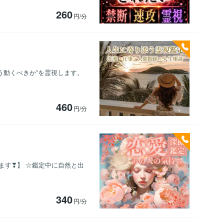
260
円/分
どう動くべきか”を霊視します。
460
円/分
ます❣】 ☆鑑定中に自然と出
340
円/分