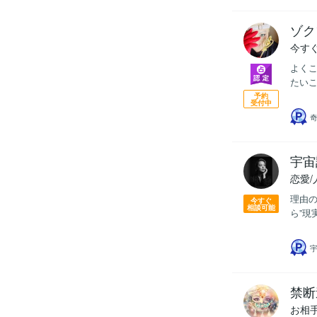
ゾク
今す
よく
たいこ
予約
受付中
宇宙
恋愛
理由の
今すぐ
相談可能
ら”現
禁断
お相