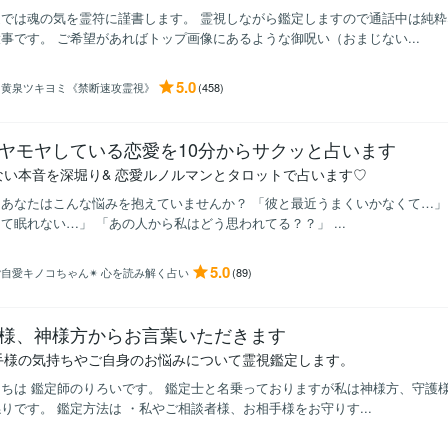
道では魂の気を霊符に謹書します。 霊視しながら鑑定しますので通話中は純
事です。 ご希望があればトップ画像にあるような御呪い（おまじない...
5.0
月黄泉ツキヨミ《禁断速攻霊視》
(458)
ヤモヤしている恋愛を10分からサクッと占います
ない本音を深堀り& 恋愛ルノルマンとタロットで占います♡
あなたはこんな悩みを抱えていませんか？ 「彼と最近うまくいかなくて…」
て眠れない…」 「あの人から私はどう思われてる？？」 ...
5.0
自愛キノコちゃん✴︎ 心を読み解く占い
(89)
様、神様方からお言葉いただきます
手様の気持ちやご自身のお悩みについて霊視鑑定します。
ちは 鑑定師のりろいです。 鑑定士と名乗っておりますが私は神様方、守護
りです。 鑑定方法は ・私やご相談者様、お相手様をお守りす...