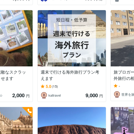
素敵なスクラッ
週末で行ける海外旅行プラン考
旅ブロガ
させます
えます
外旅行の
-
5.0
(15)
2,000
9,000
r☆
kaitravel
円
円