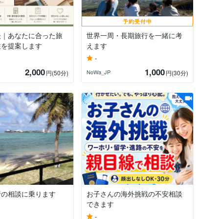
予約受付中
談｜あなたに合った旅
世界一周・長期旅行を一緒に考
性を提案します
えます
-
2,000
1,000
NoWa_JP
円
(50分)
円
(30分)
行の相談に乗ります
お子さんの海外挑戦の不安相談
できます
-