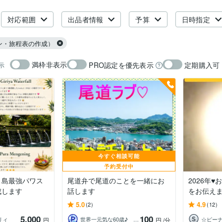
対応範囲
出品者情報
予算
日時指定
ン・旅程表の作成）
満枠非表示
PRO認定を優先表示
定期購入可
示
今すぐ相談可能
予約受付中
リ島最強パワス
尾道弁で尾道のことを一緒にお
2026年
成します
話します
をお伝え
5.0
4.9
(2)
(12)
5,000
100
リィ
世界一元気な60歳♪ 藤野もえ
☆ピー
円
円
/分