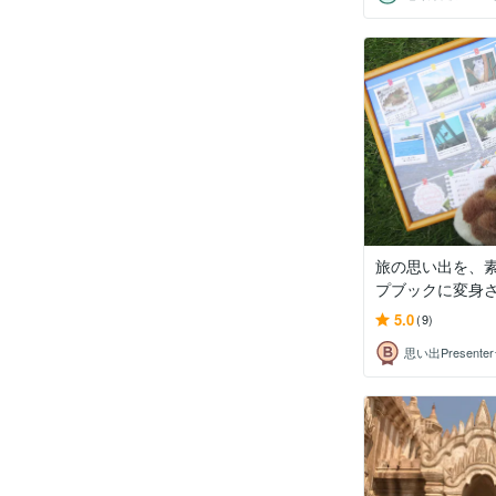
旅の思い出を、
プブックに変身
5.0
(9)
思い出Presente