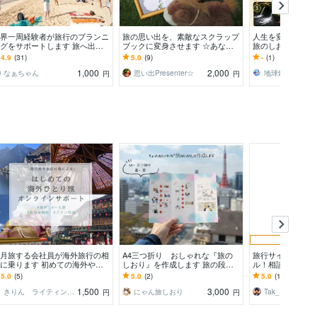
界一周経験者が旅行のプランニ
旅の思い出を、素敵なスクラップ
人生を変えるバリ
グをサポートします 旅へ出た
ブックに変身させます ☆あなた
旅のしおり作成し
方!出発前のプランニングをお
の思い出を、ポラロイド写真風に
ワーを感じる神聖
4.9
(31)
5.0
(9)
-
(1)
伝いします!
☆
をリセットする旅
1,000
2,000
なぁちゃん
思い出Presenter☆
地球爆走フェア
円
円
予約受
月旅する会社員が海外旅行の相
A4三つ折り おしゃれな『旅の
旅行サイトや旅行
に乗ります 初めての海外や一
しおり』を作成します 旅の段取
ル！相談に乗りま
旅でも安心！計画・準備をチャ
りセンスよくまとめます。特別な
勤務のわたしが徹
5.0
(5)
5.0
(2)
5.0
(1)
トでサポート
旅に持ち運びやすい1枚
1,500
3,000
きりん ライティング・学習支援
にゃん旅しおり
Tak_1989
円
円