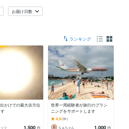
お届け日数
ランキング
♥️お出かけでの最大吉方位
世界一周経験者が旅行のプラン
ます
ニングをサポートします
4.9
(31)
1,500
1,000
ナッツ
なぁちゃん
円
円