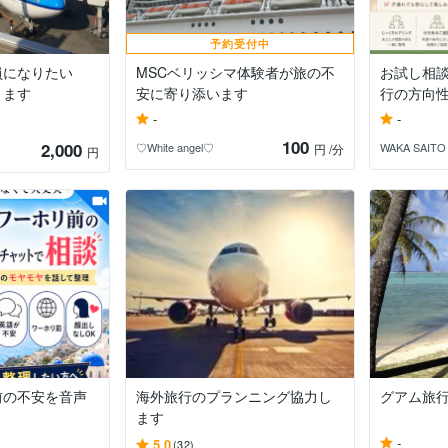
予約受付中
員になりたい
MSCベリッシマ体験者が旅の不
お試し相
ります
安に寄り添います
行の方向
-
-
100
2,000
♡White angel♡
WAKA SAITO
円
/分
円
前の不安を音声
海外旅行のプランニング協力し
グアム旅
ます
-
5.0
(32)