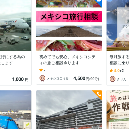
旅行にする為の
初めてでも安心、メキシコシテ
毎月旅す
たします
ィの旅ご相談承ります
相談に乗
-
5.0
(5)
4,500
1,000
メキシコこうみ
円
(90分)
円