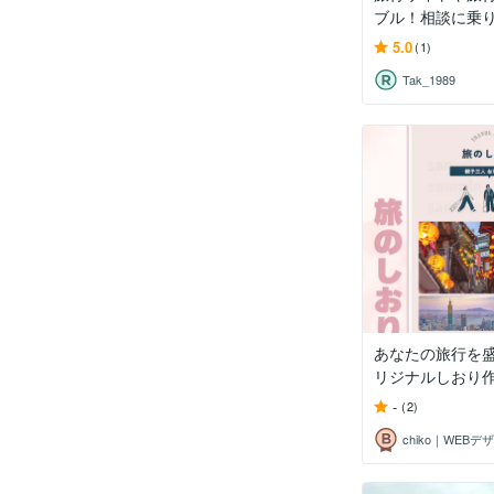
ブル！相談に乗
5.0
(1)
Tak_1989
あなたの旅行を
リジナルしおり
-
(2)
chiko｜WEBデ