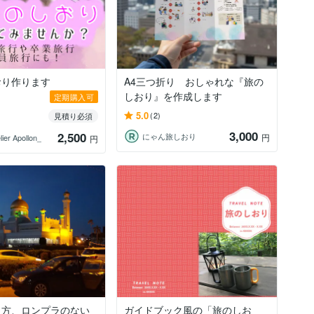
おり作ります
A4三つ折り おしゃれな『旅の
しおり』を作成します
定期購入可
5.0
(2)
見積り必須
3,000
2,500
にゃん旅しおり
円
ier Apollon_
円
き方、ロンプラのない
ガイドブック風の「旅のしお