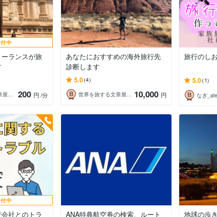
受付中
リーランスが旅
あなたにおすすめの海外旅行先
旅行のし
す
診断します
5.0
5.0
(4)
(1)
200
10,000
世界を旅する文章屋タカヤ｜SEOライター
世界を旅する文章屋タカヤ｜SEOライター
円
/分
円
なぎ_atel
受付中
行会社とのトラ
ANA特典航空券の検索、ルート
地球の歩