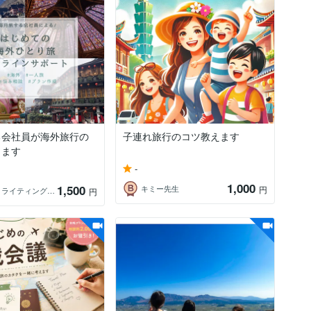
る会社員が海外旅行の
子連れ旅行のコツ教えます
ります
-
1,000
1,500
キミー先生
円
きりん ライティング・学習支援
円