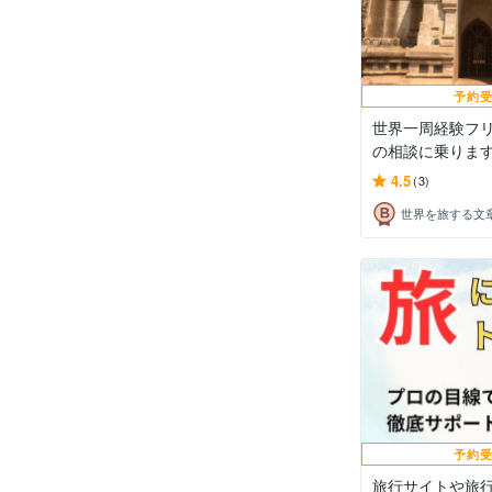
予約
世界一周経験フ
の相談に乗りま
4.5
(3)
予約
旅行サイトや旅