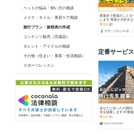
今すぐ相談可
ペットの悩み・飼い方の相談
予約受付中
尾道弁で尾道のことを
メイク・ネイル・美容ケア相談
します 尾道が大好き
について盛り上がりま
5.0
(2)
旅行プラン・旅程表の作成
世界一元気な60歳♪ 藤野もえ
コンテンツ販売（完成品）
タレント・アイドルの相談
定番サービス
その他（住まい・美容・生活相談）
スポーツレッスン
あなたに合ったの国内
先を提案します 47都道
ヶ国への旅行経験があ
5.0
(1)
ッカーが提案
Kyon4traveler