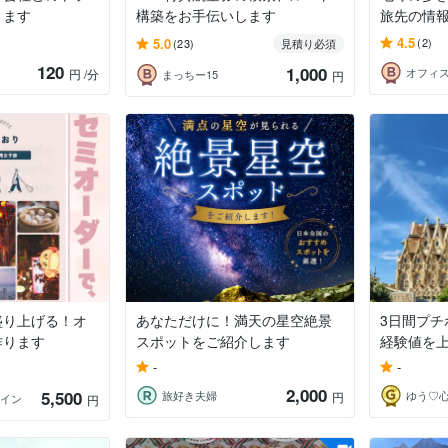
ります
構築をお手伝いします
旅先の情
4.5
5.0
(2)
(23)
見積り必須
120
1,000
オフィス
円
/分
まっちー15
円
盛り上げる！オ
あなただけに！満天の星空絶景
3日間プ
作ります
スポットをご紹介します
経験値を
-
-
2,000
5,500
旅好き夫婦
ゆう♡
円
ザイン
円