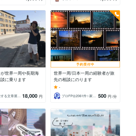
予約受付中
ーが世界一周や長期海
世界一周/日本一周の経験者が旅
相談に乗ります
先の相談にのります
-
18,000
500
世界を旅する文章屋タカヤ｜SEOライター
プロFP㊗️2061件✨家計コンサル相談
円
円
/分