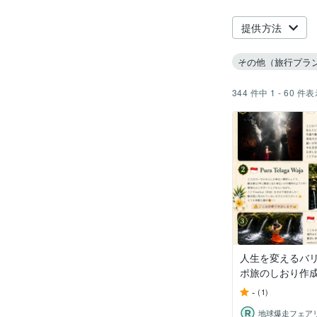
提供方法
その他（旅行プラ
344
件中
1 - 60
件表
人生を変えるバ
ポ旅のしおり作
-
(1)
地球爆走フェア