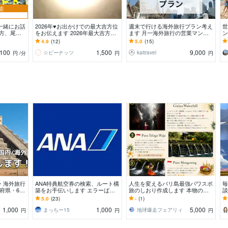
能
一緒にお話
2026年♥️お出かけでの最大吉方位
週末で行ける海外旅行プラン考え
世
な方、尾道
をお伝えます 2026年最大吉方位
ます 月一海外旅行の営業マンが
ン
しょう
で運をアップさせて強運体質にな
贈る、短日程での充実プラン！
い
4.9
(12)
5.0
(15)
りましょう
手
100
1,500
9,000
☆ピーナッツ
kaitravel
円
/分
円
円
・海外旅行
ANA特典航空券の検索、ルート構
人生を変えるバリ島最強パワスポ
毎
府県・67
築をお手伝いします エラーばか
旅のしおり作成します 本物のパ
談
るバックパ
りの特典航空券の予約、代行検
ワーを感じる神聖な聖域で心と体
人
5.0
(23)
-
(1)
索、ルート構築します！
をリセットする旅へ
ッ
1,000
1,000
5,000
まっちー15
地球爆走フェアリィ
円
円
円