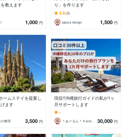
報を教えます
り」を作ります
5.0
(2)
1,000
1,500
I
pipora design
円
円
チホームステイを提案し
現役!!沖縄旅行ガイドの私が1ヶ
上げます
月サポートします
-
3,500
30,000
心の整理
＊あーるん＊ＲandＲOkinawa
円
円