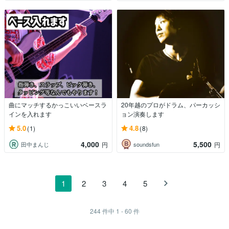
曲にマッチするかっこいいベースラ
20年越のプロがドラム、パーカッシ
インを入れます
ョン演奏します
5.0
4.8
(1)
(8)
4,000
5,500
田中まんじ
soundsfun
円
円
1
2
3
4
5
244
件中
1 - 60
件