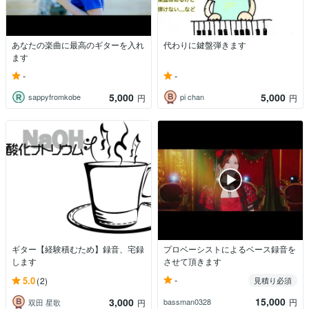
あなたの楽曲に最高のギターを入れ
代わりに鍵盤弾きます
ます
-
-
5,000
5,000
sappyfromkobe
pi chan
円
円
ギター【経験積むため】録音、宅録
プロベーシストによるベース録音を
します
させて頂きます
-
5.0
(2)
見積り必須
15,000
3,000
bassman0328
円
双田 星歌
円