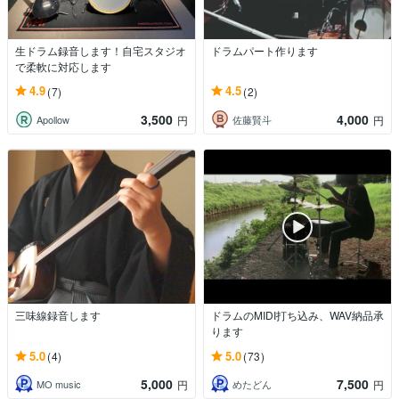
生ドラム録音します！自宅スタジオ
ドラムパート作ります
で柔軟に対応します
4.9
4.5
(7)
(2)
3,500
4,000
Apollow
佐藤賢斗
円
円
三味線録音します
ドラムのMIDI打ち込み、WAV納品承
ります
5.0
5.0
(4)
(73)
5,000
7,500
MO music
めたどん
円
円