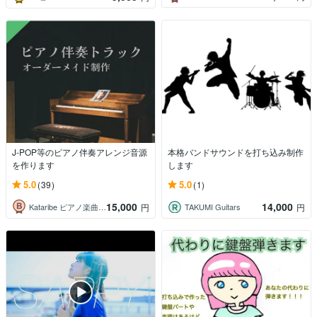
J-POP等のピアノ伴奏アレンジ音源
本格バンドサウンドを打ち込み制作
を作ります
します
5.0
5.0
(39)
(1)
15,000
14,000
Kataribe ピアノ楽曲・伴奏制作
TAKUMI Guitars
円
円