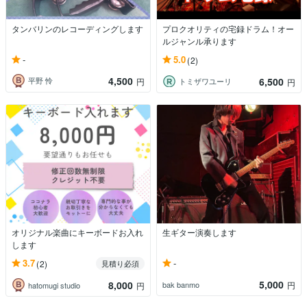
タンバリンのレコーディングします
プロクオリティの宅録ドラム！オー
ルジャンル承ります
-
5.0
(2)
4,500
6,500
平野 怜
円
トミザワユーリ
円
オリジナル楽曲にキーボードお入れ
生ギター演奏します
します
-
3.7
(2)
見積り必須
5,000
8,000
bak banmo
円
hatomugi studio
円