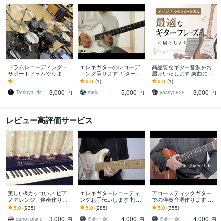
ドラムレコーディング・
エレキギターのレコーデ
高品質なギター音源をお
サポートドラムやります
ィング承ります ギターの
届けいたします 楽曲に最
現役ドラマーがあなたの
生音が欲しい方にうって
適なギター音源を提供い
-
5.0
(1)
5.0
(1)
楽曲を全力サポート！
つけです！
たします。
3,000
5,000
3,000
Tatsuya_drums
melu_
yossy0829
円
円
円
レビュー高評価サービス
美しい&カッコいい ピア
エレキギターレコーディ
アコースティックギター
ノアレンジ、伴奏作りま
ングお手伝いします 打ち
での伴奏音源作ります カ
す ほぼ9割の方がリピー
込みでは表現できないも
ラオケ音源では物足りな
5.0
(935)
5.0
(285)
5.0
(355)
ト！リピーター様割引あ
のを作ります
い人！
3,000
4,000
4,000
り！！！
carrot piano
釣部一輝
釣部一輝
円
円
円