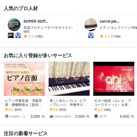
人気のプロ人材
SUPER GUIT...
carrot pia...
音楽プロデューサー/ギタリスト/
ピアノ/エレクトーン/作
MIX
5.0
(193)
5.0
(1164)
お気に入り登録が多いサービス
ピアノ伴奏音源・演奏音
美しい&カッコいい ピア
ギター録音（エレキ・ア
源・俯瞰動画をご提供し
ノアレンジ、伴奏作りま
コースティック）を承り
ます 楽器演奏、歌のお供
す ほぼ9割の方がリピー
ます 超プロ級のギター演
5.0
(644)
5.0
(935)
5.0
(486)
に♪練習・音取り・お手
ト！リピーター様割引あ
奏をあなたへ 7弦ギター可
3,000
3,000
4,000
本・お楽しみ用に♪
り！！！
emiglia（エミリア）
carrot piano
aki H
円
円
円
注目の新着サービス