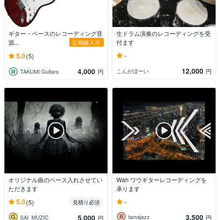
ギター・ベースのレコーディング音
生ドラム演奏のレコーディングを受
源...
付ます
定期購入可
-
5.0
(5)
12,000
4,000
こんがぼーい
円
TAKUMI Guitars
円
オリジナル曲のベース入れさせてい
Wah ワウギターレコーディングを
ただきます
承ります
-
5.0
(5)
見積り必須
3,500
5,000
tamajazz
円
SAI_MUZIC
円