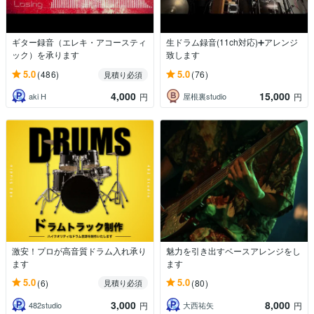
ギター録音（エレキ・アコースティ
生ドラム録音(11ch対応)➕アレンジ
ック）を承ります
致します
5.0
5.0
(486)
(76)
見積り必須
4,000
15,000
aki H
屋根裏studio
円
円
激安！プロが高音質ドラム入れ承り
魅力を引き出すベースアレンジをし
ます
ます
5.0
5.0
(6)
(80)
見積り必須
3,000
8,000
482studio
大西祐矢
円
円