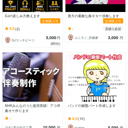
DJの楽しみ方教えます
貴方の素敵な曲ギター演奏します
定期購入可
定期購入可
-
5.0
(2)
見積り必須
5,000
3,000
ユニラノ_作曲家
円
円
DJランチビーツ
(60分)
NHKみんなのうた提供実績〉アコ伴
バンドの鍵盤パート作成します
奏オケ作ります
-
5.0
(10)
10,000
5,000
マチ│音の仕立て屋
円
pi chan
円