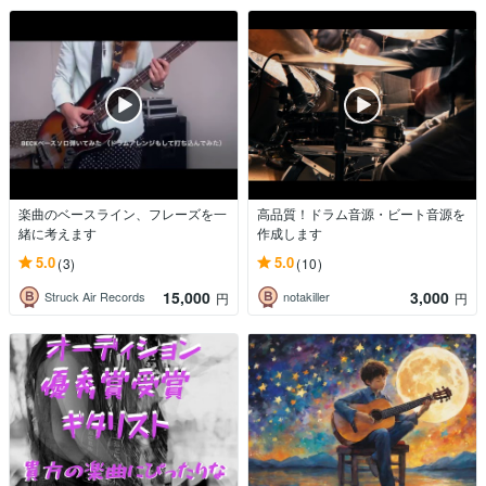
楽曲のベースライン、フレーズを一
高品質！ドラム音源・ビート音源を
緒に考えます
作成します
5.0
5.0
(3)
(10)
15,000
3,000
Struck Air Records
notakiller
円
円