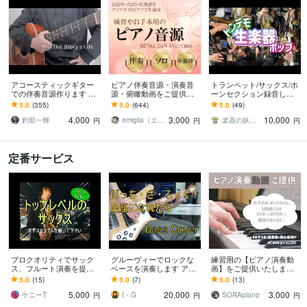
アコースティックギター
ピアノ伴奏音源・演奏音
トランペット/サックス/ホ
での伴奏音源作ります カ
源・俯瞰動画をご提供し
ーンセクション録音しま
ラオケ音源では物足りな
ます 楽器演奏、歌のお供
す １人でブラス３管演奏
5.0
(355)
5.0
(644)
5.0
(49)
い人！
に♪練習・音取り・お手
できます！アレンジも可
4,000
3,000
10,000
本・お楽しみ用に♪
能！
釣部一輝
emiglia（エミリア）
楽器の妖精ミュージカ（旧TPかろん）
円
円
円
定番サービス
プロクオリティでサック
グルーヴィーでロックな
練習用の【ピアノ演奏動
ス、フルート演奏を提供
ベースを演奏します アン
画】をご提供いたします
します 難易度の高いソロ
サンブルを支えるドライ
初心者の方やお子さま向
5.0
(15)
5.0
(7)
5.0
(13)
やアドリブも対応可能で
ブ感のあるベースを届け
け｜弾き方のご相談も◎
5,000
20,000
3,000
す！
ます！
ケニーT
I・G
SORApiano
円
円
円