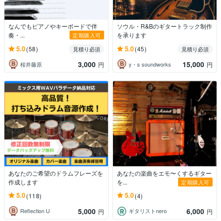
なんでもピアノやキーボードで伴
ソウル・R&Bのギタートラック制作
奏・...
を承ります
定期購入可
5.0
5.0
(58)
(45)
見積り必須
見積り必須
3,000
15,000
桜井藤原
y・s soundworks
円
円
あなたのご希望のドラムフレーズを
あなたの楽曲をエモ〜くするギター
作成します
を...
定期購入可
5.0
5.0
(118)
(4)
5,000
6,000
Reflection U
ギタリストnero
円
円