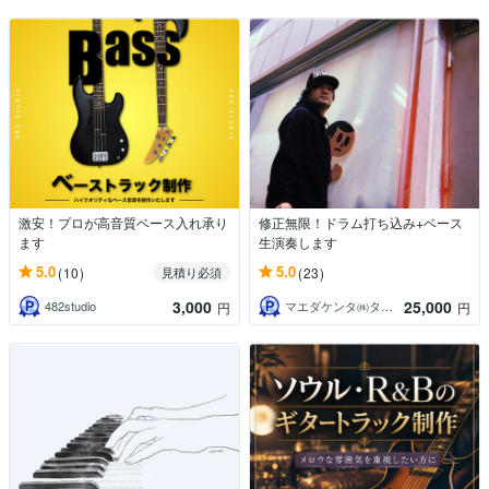
激安！プロが高音質ベース入れ承り
修正無限！ドラム打ち込み+ベース
ます
生演奏します
5.0
5.0
(10)
(23)
見積り必須
3,000
25,000
482studio
マエダケンタ㈱タコスタジオ
円
円