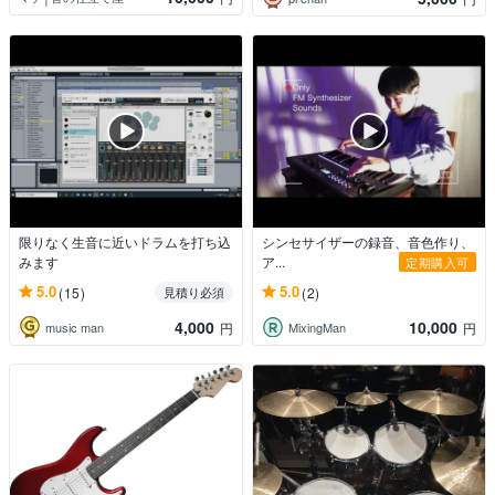
限りなく生音に近いドラムを打ち込
シンセサイザーの録音、音色作り、
みます
ア...
定期購入可
5.0
5.0
(15)
(2)
見積り必須
4,000
10,000
music man
MixingMan
円
円