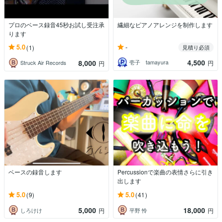
プロのベース録音45秒お試し受注承
繊細なピアノアレンジを制作します
ります
-
5.0
(1)
見積り必須
4,500
8,000
壱子 tamayura
円
Struck Air Records
円
ベースの録音します
Percussionで楽曲の表情さらに引き
出します
5.0
5.0
(9)
(41)
5,000
18,000
しろけけ
平野 怜
円
円