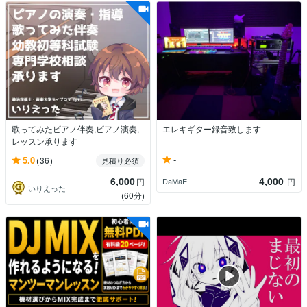
歌ってみたピアノ伴奏,ピアノ演奏,
エレキギター録音致します
レッスン承ります
-
5.0
(36)
見積り必須
6,000
4,000
DaMaE
円
円
いりえった
(60分)