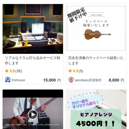
リアルなドラム打ち込みサービス制
完全生演奏のウッドベース録音いた
作します
します
4.8
4.4
(35)
(5)
15,000
8,000
firehouse
pecobass音楽制作
円
円