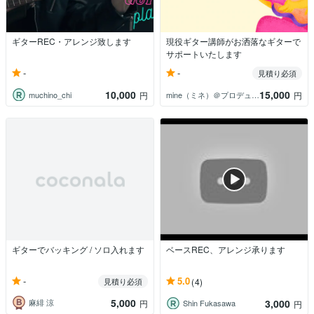
ギターREC・アレンジ致します
現役ギター講師がお洒落なギターで
サポートいたします
-
-
見積り必須
10,000
15,000
muchino_chi
mine（ミネ）＠プロデューサー作曲家
円
円
ギターでバッキング / ソロ入れます
ベースREC、アレンジ承ります
-
5.0
見積り必須
(4)
5,000
3,000
麻緋 涼
円
Shin Fukasawa
円