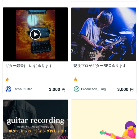
ギター録音(エレキ)承ります
現役プロがギターREC承ります
-
-
3,000
3,000
Fresh Guitar
Production_Tmg
円
円