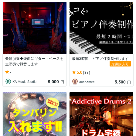
楽器演奏◆楽曲にギター・ベースを
最短2時間 ピアノ伴奏制作します
生演奏で録音します
定期購入可
-
5.0
(33)
9,000
5,500
KA Music Studio
円
anchamee
円