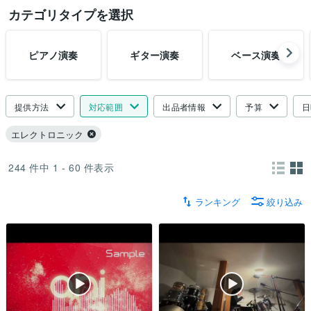
カテゴリタイプを選択
ピアノ演奏
ギター演奏
ベース演奏
提供方法
対応範囲
出品者情報
予算
日
エレクトロニック
244
件中
1 - 60
件表示
ランキング
絞り込み