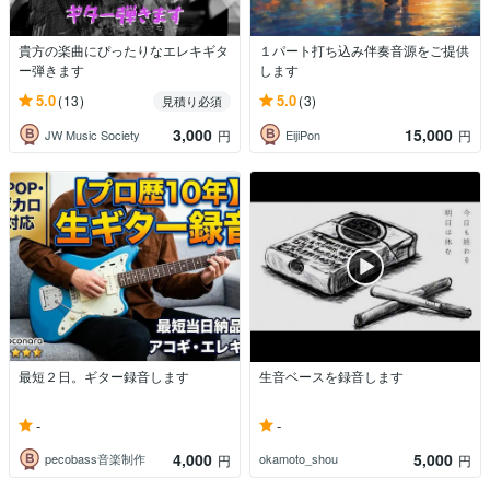
貴方の楽曲にぴったりなエレキギタ
１パート打ち込み伴奏音源をご提供
ー弾きます
します
5.0
5.0
(13)
(3)
見積り必須
3,000
15,000
JW Music Society
EijiPon
円
円
最短２日。ギター録音します
生音ベースを録音します
-
-
4,000
5,000
pecobass音楽制作
okamoto_shou
円
円