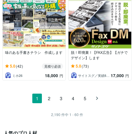
味のある手書きチラシ 作成します
脱！即廃棄！【FAX広告】【ガチで
デザイン】します
5.0
5.0
(42)
(73)
見積り必須
18,000
17,000
ミホ26
サイトスグ／実績800件
円
円
1
2
3
4
5
2,190
件中
1 - 60
件
人気のプロ人材