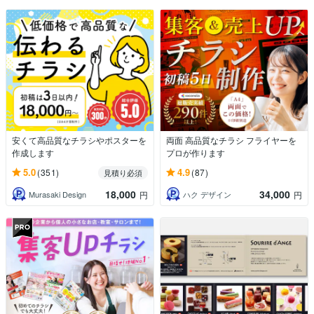
安くて高品質なチラシやポスターを
両面 高品質なチラシ フライヤーを
作成します
プロが作ります
5.0
4.9
(351)
(87)
見積り必須
18,000
34,000
Murasaki Design
ハク デザイン
円
円