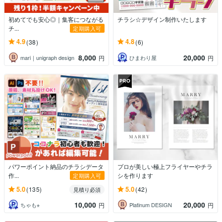
初めてでも安心◎｜集客につながる
チラシ☆デザイン制作いたします
チ...
定期購入可
4.9
4.8
(38)
(6)
8,000
20,000
mari｜unigraph design
ひまわり屋
円
円
パワーポイント納品のチラシデータ
プロが美しい極上フライヤーやチラ
作...
シを作ります
定期購入可
5.0
5.0
(135)
(42)
見積り必須
10,000
20,000
ちゃも⋆
Platinum DESIGN
円
円