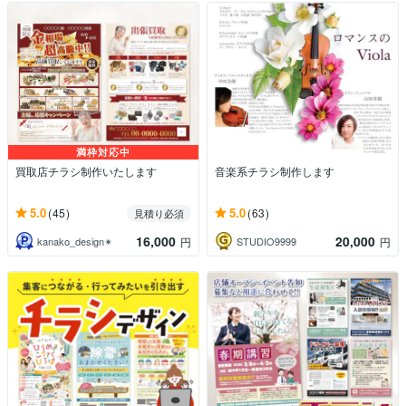
満枠対応中
買取店チラシ制作いたします
音楽系チラシ制作します
5.0
5.0
(45)
(63)
見積り必須
16,000
20,000
kanako_design✴︎
STUDIO9999
円
円