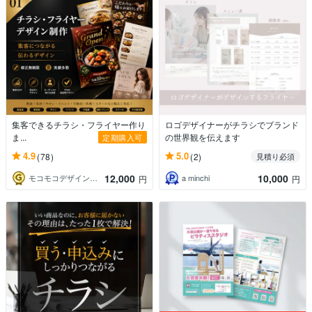
集客できるチラシ・フライヤー作り
ロゴデザイナーがチラシでブランド
ま...
の世界観を伝えます
定期購入可
4.9
5.0
(78)
(2)
見積り必須
12,000
10,000
モコモコデザイン事務所
a minchi
円
円