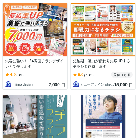
集客に強い！| A4両面チラシデザイ
短納期！魅力が伝わり集客UPする
ンを制作します
チラシを作成します
4.9
5.0
(39)
(132)
見積り必須
7,000
15,000
mijima design
ヒューデザイン phew Design
円
円