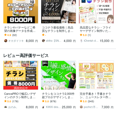
チラシやバナーなどご希
ココナラ最低価格｜高品
高品質なチラシ・フライ
望の画像データを作成し
質なチラシを制作します
ヤーデザイン制作いたし
ます 【どのようなジャン
美容・店舗・企業・イベ
ます 丁寧なヒアリングと
4.9
(32)
-
5.0
(1)
ルでも対応いたしま
ントなど幅広いジャンル
デザインで、魅力を伝え
8,000
4,000
15,000
す！】
に対応◎
るチラシを作ります
オカダイツキ
shiho【SNS運用×デザイン戦略】
iCherish design
円
円
円
レビュー高評価サービス
満枠対応中
CanvaPROで幅広いデザ
チラシをココナラ2,000件
完全手書き！手書きチラ
インのチラシ制作します
超プロがデザインします
シ、ニュースレター作成
速い！低価格！高クオリ
美しいレイアウト、目を
します 手書きチラシ、PO
5.0
(178)
5.0
(976)
5.0
(345)
ティを実現！！満足させ
惹くビジュアルのフライ
Pのネットオーダー総件数
8,000
25,000
7,000
ます！
ヤー・チラシ
は700件以上！
おのみ。
KIKKI design
pochiの手書き工房
円
円
円