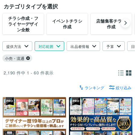
カテゴリタイプを選択
チラシ作成・フ
イベントチラシ
店舗集客チラシ
ライヤーデザイ
作成
作成
ン全般
提供方法
対応範囲
出品者情報
予算
日
小売・流通
2,190
件中
1 - 60
件表示
ランキング
絞り込み