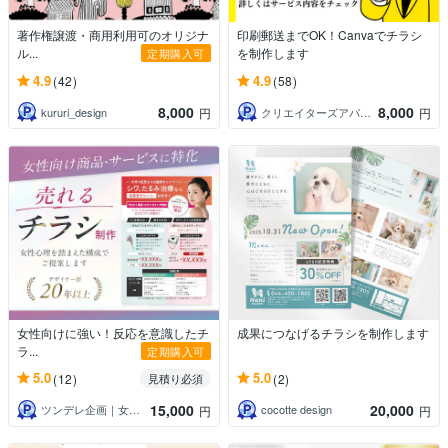
著作権譲渡・商用利用可のオリジナ
印刷郵送までOK！Canvaでチラシ
ル...
を制作します
定期購入可
4.9
4.9
(42)
(58)
8,000
8,000
kururi_design
クリエイターズアパートメントチーム
円
円
女性向けに強い！反応を意識したチ
成果につなげるチラシを制作します
ラ...
定期購入可
5.0
5.0
(12)
(2)
見積り必須
15,000
20,000
ツンデレ企画｜女性向け専門デザイナー
cocotte design
円
円