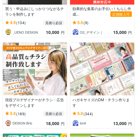
満枠対応中
買う・申込みにしっかりつながるチ
効果的な集客のお手伝い！ちらし作
ラシを制作します
成...
定期購入可
4.9
5.0
(134)
(9)
見積り必須
10,000
15,000
_UENO DESIGN
O2_デザイン｜
円
円
現役プロデザイナーがチラシ・広告
ハガキサイズのDM・チラシ作りま
をデザインします
す
5.0
5.0
(189)
(344)
見積り必須
18,000
13,000
DESIGN Brio
tonti
円
円