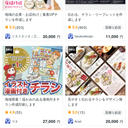
地域の企業・お店向け｜集客UPチ
伝わる、チラシ・リーフレットを作
ラシを作成します
成します
5.0
5.0
(203)
(600)
見積り必須
20,000
11,000
リオスタジオ｜広島市の地域集客デザイナー
takakodesign
円
円
地域密着！温かみのある漫画付きチ
見やすく伝わるチラシをデザイン致
ラシ作成印刷します
します
4.9
5.0
(53)
(13)
見積り必須
27,000
20,000
マオ
Arad
円
円