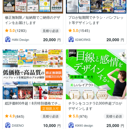
修正無制限／短納期でご納得のデザ
プロが短期間でチラシ・パンフレッ
インをお届けします
ト等デザインします
5.0
5.0
(1283)
(1545)
見積り必須
20,000
20,000
HAN Design
IGWORKS
円
円
総評価800件超！8月特別価格でチ...
チラシをココナラ2,000件超プロが
デザインします
定期購入可
4.9
5.0
(645)
(976)
見積り必須
見積り必須
10,000
25,000
DISENO
KIKKI design
円
円