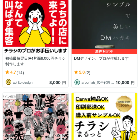
満枠対応中
初稿最短翌日!A4片面8,000円チラシ
DMデザイン、プロが作成します
制作します
4.7
5.0
(14)
(2)
8,000
10,000
aoi ito design
arbor lab_広告代理店出身
円
円