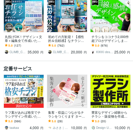
丸投げOK！デザイン＋文
初めての方歓迎！【感性
チラシをココナラ2,000件
章＋編集全て作成いたし
的＆信頼感】なチラシ作
超プロがデザインします
ます 修正無制限、ココナ
ります チラシ修正無制
美しいレイアウト、目を
5.0
(127)
5.0
(762)
5.0
(976)
ラ評価5.0のPRO認定者の
限、ココナラ評価5.0のPR
惹くビジュアルのフライ
35,000
20,000
25,000
サービス
O認定サービス
ヤー・チラシ
CLIMB_CREATION
CLIMB_CREATION
KIKKI design
円
円
円
定番サービス
満枠対応中
ラフ案があれば格安でチ
集客・収益につながるチ
豊富なデザイン経験から
ラシデザイン作成いたし
ラシをつくります ターゲ
チラシ・販促物を作成し
ます イメージはある！そ
ットに刺さる、美しいレ
ます 情報を整理し、伝わ
5.0
(366)
5.0
(28)
5.0
(20)
んな方は是非。【修正無
イアウトのフライヤー・
る紙面にデザインします
4,000
10,000
10,000
制限】【業種問わず】
チラシ
taakaa
みさき｜Misaki W design
Design UNIT masunaga
円
円
円