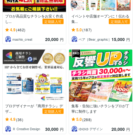
プロが高品質なチラシをお安く作成
イベントや店舗オープンに！伝わる
し...
集...
定期購入可
定期購入可
4.9
5.0
(462)
(187)
20,000
15,000
mashio_creat
ベア［Bear_graphic］
円
円
プロデザイナーが『商用チラシ』デ
集客・告知に強いチラシをプロが丁
ザ...
寧に制作します
定期購入可
4.9
5.0
(36)
(288)
30,000
20,000
Ｒ Creative Design
ゆゆゆ デザイン
円
円