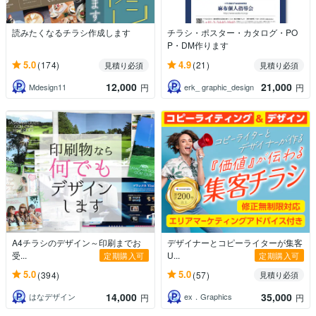
読みたくなるチラシ作成します
チラシ・ポスター・カタログ・PO
P・DM作ります
5.0
4.9
(174)
(21)
見積り必須
見積り必須
12,000
21,000
Mdesign11
erk_ graphic_design
円
円
A4チラシのデザイン～印刷までお
デザイナーとコピーライターが集客
受...
U...
定期購入可
定期購入可
5.0
5.0
(394)
(57)
見積り必須
14,000
35,000
はなデザイン
ex．Graphics
円
円