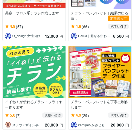
美容・サロン系チラシ作成します
チラシ・パンフレット｜結果の出る
資...
定期購入可
4.9
4.8
(57)
(66)
見積り必須
12,000
6,500
O_design 女性向け・美容デザイン
RaiRa｜魅せる伝わるデザイン。
円
円
イイね！が伝わるチラシ・フライヤ
チラシ・パンフレットを丁寧に制作
ー作ります
します
5.0
4.9
(7)
(29)
見積り必須
見積り必須
20,000
20,000
スノウデザイン事務所
kamijimo かみじも
円
円