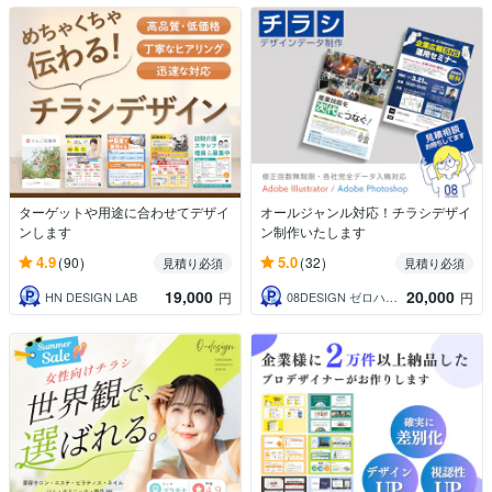
ターゲットや用途に合わせてデザイ
オールジャンル対応！チラシデザイ
ンします
ン制作いたします
4.9
5.0
(90)
(32)
見積り必須
見積り必須
19,000
20,000
HN DESIGN LAB
08DESIGN ゼロハチデザイン
円
円