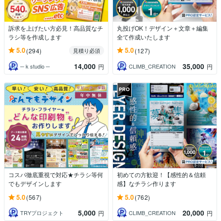
訴求を上げたい方必見！高品質なチ
丸投げOK！デザイン＋文章＋編集
ラシ等を作成します
全て作成いたします
5.0
5.0
(294)
(127)
見積り必須
14,000
35,000
─ k studio ─
CLIMB_CREATION
円
円
コスパ徹底重視で対応★チラシ等何
初めての方歓迎！【感性的＆信頼
でもデザインします
感】なチラシ作ります
5.0
5.0
(567)
(762)
5,000
20,000
TRYプロジェクト
CLIMB_CREATION
円
円