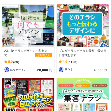
A3、B4チラシデザイン～印刷ま
プロがチラシデータを最安・最短当
で...
日作成します
定期購入可
5.0
4.9
(88)
(1190)
28,000
4,000
はなデザイン
秋空亭
円
円