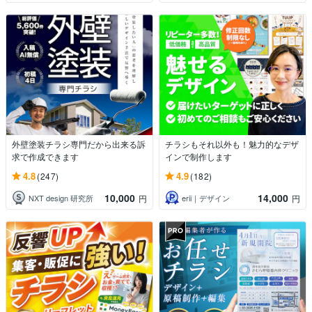
外壁塗装チラシ専門だから出来る訴
チラシもそれ以外も！魅力的なデザ
求で作成できます
インで制作します
4.8
4.9
(247)
(182)
10,000
14,000
NXT design 研究所
erii｜デザイン
円
円