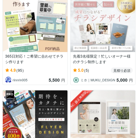
365日対応！ご希望に合わせてチラ
先着3名様限定！忙しいオーナー様
シ作ります
のチラシ制作します
4.9
5.0
(95)
(5)
見積り必須
5,500
5,000
rinnrin005
ミホ｜MUKU_DESIGN
円
円