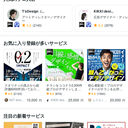
T’sDesign（...
KIKKI desi...
アートディレクター／デザイナ
広告デザイナー・ディ
ー
5.0
(2140)
5.0
(2076)
お気に入り登録が多いサービス
クオリティの高さから総
チラシをココナラ2,000件
初心者歓迎！プロのデザ
評価6000件頂いておりま
超プロがデザインします
イナーがチラシをお作り
す 修正無制限！25年デザ
美しいレイアウト、目を
します ココナラ初心者も
4.9
(2120)
5.0
(976)
4.9
(1560)
イナーが作る訴求方法で
惹くビジュアルのフライ
歓迎！企業から個人まで
10,000
25,000
20,000
チラシ反響UP!
ヤー・チラシ
高品質を安価でお届け！
NXT design 研究所
KIKKI design
ムラカミラボ
円
円
円
注目の新着サービス