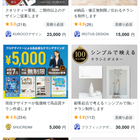
クオリティー重視。ご期待以上のデ
ai納品・修正無制限／伝わるチラシ
ザインご提案します
を制作します
5.0
4.9
(218)
(26)
見積り必須
見積り必須
23,000
15,000
KUROCOデザイン
IROTUS DESIGN
円
円
現役デザイナーが低価格で高品質チ
顧客起点で考える！シンプルで強い
ラシ作成します
チラシ制作します
4.9
4.9
(234)
(112)
見積り必須
5,000
30,000
SHUCREAM
グラフィックデザイナー コウノ
円
円