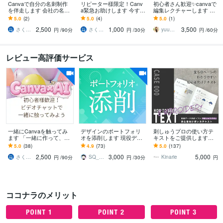
Canvaで自分の名刺制作
リピーター様限定！Canv
初心者さん歓迎✨canvaで
を伴走します 会社の名刺
a緊急お助けします 今すぐ
編集レクチャーします 基
ではなく、自分自身の名
聞きたい！ちょっとだけ
本操作からリール動画編
5.0
(2)
5.0
(4)
5.0
(1)
刺、一緒に作りません
聞きたい！をお助けしま
集✨ココナラ活用のコツま
2,500
1,000
3,500
か？
す。
で丁寧に伝授
さくゆず396
さくゆず396
yuu＊大人可愛い癒し声✨心を整える時間
円
/90分
円
/30分
円
/60分
レビュー高評価サービス
一緒にCanvaを触ってみ
デザインのポートフォリ
刺しゅうプロの使い方テ
ます 「一緒に作って、一
オを添削します 現役デザ
キストをご提供します
人でもできるようにな
イナーがあなたのポート
「難しい」を「簡単」
5.0
(38)
4.9
(73)
5.0
(137)
る」お手伝いをします。
フォリオをブラッシュア
へ。初心者向けわかりや
2,500
3,000
5,000
ップ！
すい使い方テキスト
さくゆず396
SQ_designnn
Kinarie
円
/90分
円
/30分
円
ココナラのメリット