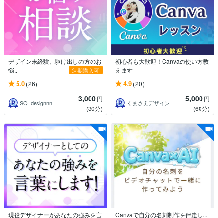
デザイン未経験、駆け出しの方のお
初心者も大歓迎！Canvaの使い方教
悩...
えます
定期購入可
5.0
4.9
(26)
(20)
3,000
5,000
円
円
SQ_designnn
くまさえデザイン
(30分)
(60分)
現役デザイナーがあなたの強みを言
Canvaで自分の名刺制作を伴走し...