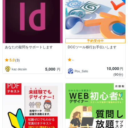
予約受付中
あなたの疑問をサポートします
DCCツール移行お手伝いします
-
5.0
(3)
10,000
5,000
円
kaz dezain
円
Pou_Sato
(90分)