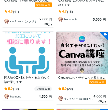
初心者向け！Figmaの使い方お教...
初心者向けにFUSION360を丁寧に
教えます
定期購入可
4.8
4.7
(41)
(15)
2,000
5,000
円
tkemmochi
円
studio sera（スタジオセーラ）
(30分)
同人誌やZINEを制作する上での相
Canvaのコツやテクニック教えま...
談に乗ります
定期購入可
5.0
5.0
(19)
(20)
見積り必須
4,000
4,500
円
hccmono
円
すいすい ＊ ASTER NAUTS
(60分)