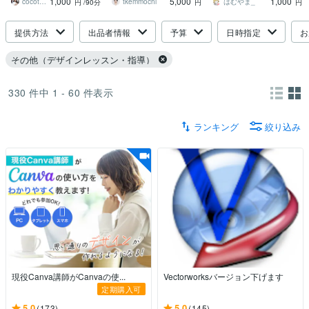
1,000
5,000
1,000
す。
ン
cocotte design
tkemmochi
はむやま_
円
/90分
円
円
提供方法
出品者情報
予算
日時指定
お
その他（デザインレッスン・指導）
330
件中
1 - 60
件表示
ランキング
絞り込み
現役Canva講師がCanvaの使...
Vectorworksバージョン下げます
定期購入可
5.0
5.0
(173)
(145)