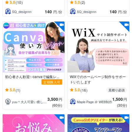
5.0
5.0
(10)
(2)
140
140
SQ_designnn
SQ_designnn
円
/分
円
/分
初心者さん歓迎✨canvaで編集レ...
WiXでのホームページ制作をサポー
トいたします
定期購入可
5.0
5.0
(1)
(16)
見積り必須
3,500
1,500
円
円
yuu＊大人可愛い癒し声✨心を整える時間
Maple Page ＠ WEB制作
(60分)
(30分)