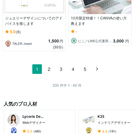
ジュエリーデザインについてのアド
10月限定特価！！CANVAの使い方
バイスを致します
教えます
-
5.0
(6)
1,500
3,000
にこ／LINE公式運用サポーター
円
円
TALER Jewel
(30分)
1
2
3
4
5
330
件中
1 - 60
件
人気のプロ人材
Lycoris De...
K25
Webデザイナー
インテリアデザイナー
5.0
(480)
4.9
(191)