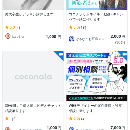
美大卒生がデッサン講評します
ココナラサムネイル・動画⭐キャン
バで一緒に作ります
5.0
5.0
(4)
(18)
2,000
1,000
円
はむやま_
円
はるな＊お豆腐メンタルさんの味方
(30分)
30分間：ご購入前にビデオチャット
WEBデザイナーの案件獲得・独立
相談承ります
相談に乗ります
-
5.0
(2)
(4)
1,000
7,000
円
円
シオリ アベクトワデザイン
ニノセコウヘイ｜Studioエキスパート