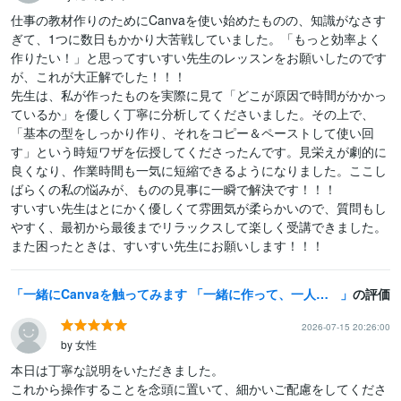
仕事の教材作りのためにCanvaを使い始めたものの、知識がなさす
ぎて、1つに数日もかかり大苦戦していました。「もっと効率よく
作りたい！」と思ってすいすい先生のレッスンをお願いしたのです
が、これが大正解でした！！！

先生は、私が作ったものを実際に見て「どこが原因で時間がかかっ
ているか」を優しく丁寧に分析してくださいました。その上で、
「基本の型をしっかり作り、それをコピー＆ペーストして使い回
す」という時短ワザを伝授してくださったんです。見栄えが劇的に
良くなり、作業時間も一気に短縮できるようになりました。ここし
ばらくの私の悩みが、ものの見事に一瞬で解決です！！！

すいすい先生はとにかく優しくて雰囲気が柔らかいので、質問もし
やすく、最初から最後までリラックスして楽しく受講できました。
また困ったときは、すいすい先生にお願いします！！！
一緒にCanvaを触ってみます 「一緒に作って、一人でもできるようになる」お手伝いをします。
の評価
2026-07-15 20:26:00
by 女性
本日は丁寧な説明をいただきました。

これから操作することを念頭に置いて、細かいご配慮をしてくださ