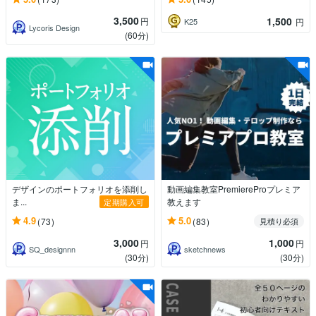
3,500
1,500
円
K25
円
Lycoris Design
(60分)
デザインのポートフォリオを添削し
動画編集教室PremiereProプレミア
ま...
教えます
定期購入可
4.9
5.0
(73)
(83)
見積り必須
3,000
1,000
円
円
SQ_designnn
sketchnews
(30分)
(30分)