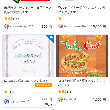
未経験でもデザイナー！在宅ワーク
Webデザイナー初心者さん向けのサ
副業方法教えます
ブスクします
-
4.9
(166)
10,000
1,500
himari_Canva講師
円
wakanadesign2026
円
はじめてのCanvaレッスンします
コロナの影響で大変な方々のお力に
なります
定期購入可
-
5.0
(1)
(4)
3,000
1,000
円
kaz dezain
円
ときめきWeb×AI
(30分)