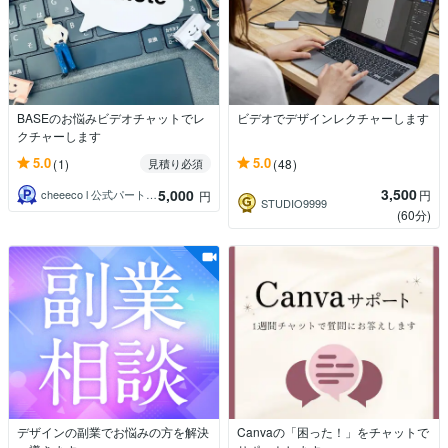
BASEのお悩みビデオチャットでレ
ビデオでデザインレクチャーします
クチャーします
5.0
5.0
(1)
(48)
見積り必須
3,500
5,000
円
cheeeco l 公式パートナー
円
STUDIO9999
(60分)
デザインの副業でお悩みの方を解決
Canvaの「困った！」をチャットで