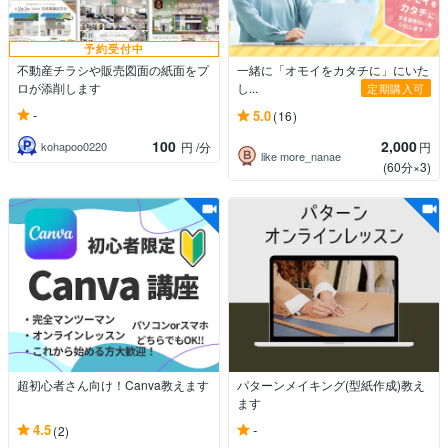
予約受付中
不動産チラシや販売図面の紙面をプ
一緒に「オモイをカタチに」にいた
ロが添削します
し...
定期購入可
-
5.0
(16)
100
2,000
kohapoo0220
円
/分
円
like more_nanae
(60分×3)
超初心者さん向け！Canva教えます
パターンメイキング(型紙作成)教え
ます
-
4.5
(2)