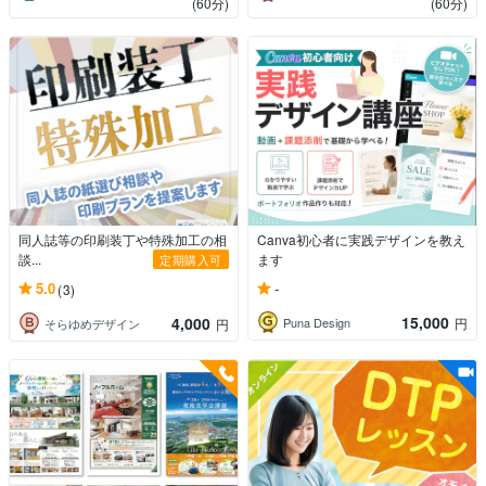
(60分)
(60分)
同人誌等の印刷装丁や特殊加工の相
Canva初心者に実践デザインを教え
談...
ます
定期購入可
-
5.0
(3)
15,000
4,000
Puna Design
円
そらゆめデザイン
円