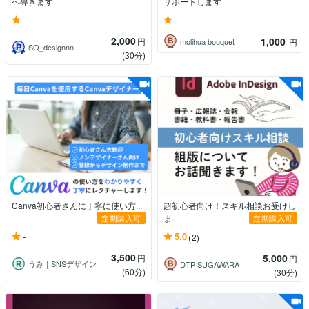
へ導きます
サポートします
-
-
2,000
1,000
円
molihua bouquet
円
SQ_designnn
(30分)
Canva初心者さんに丁寧に使い方...
超初心者向け！スキル相談お受けし
ま...
定期購入可
定期購入可
-
5.0
(2)
3,500
5,000
円
円
うみ｜SNSデザイン
DTP SUGAWARA
(60分)
(30分)