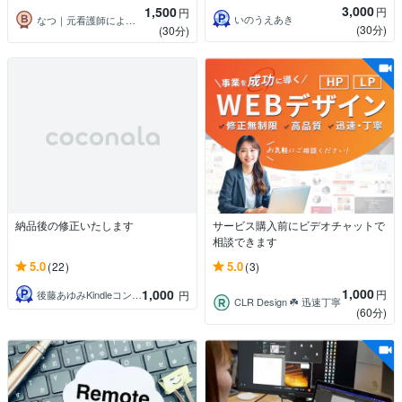
3,000
1,500
円
円
いのうえあき
なつ｜元看護師によるパソコン講座
(30分)
(30分)
納品後の修正いたします
サービス購入前にビデオチャットで
相談できます
5.0
5.0
(22)
(3)
1,000
1,000
円
後藤あゆみKindleコンサル＆デザイン
円
CLR Design ☘️ 迅速丁寧
(60分)