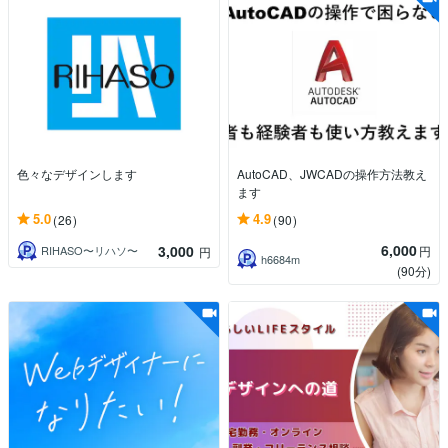
色々なデザインします
AutoCAD、JWCADの操作方法教え
ます
5.0
4.9
(26)
(90)
6,000
3,000
円
RIHASO〜リハソ〜
円
h6684m
(90分)