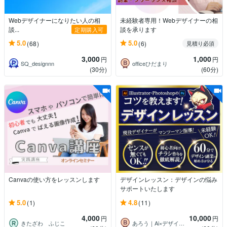
Webデザイナーになりたい人の相
未経験者専用！Webデザイナーの相
談...
談を承ります
定期購入可
5.0
5.0
(68)
(6)
見積り必須
3,000
1,000
円
円
SQ_designnn
officeひだまり
(30分)
(60分)
Canvaの使い方をレッスンします
デザインレッスン：デザインの悩み
サポートいたします
5.0
4.8
(1)
(11)
4,000
10,000
円
円
きたざわ ふじこ
あろう｜Ai×デザインメンター