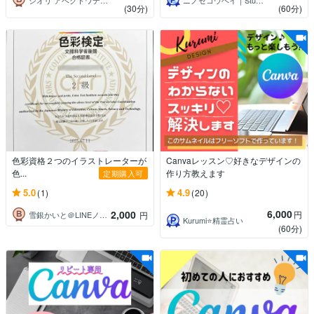
(30分)
(60分)
色彩資格２つのイラストレーターが
Canvaレッスン♡好きなデザインの
色...
作り方教えます
定期購入可
5.0
4.9
(1)
(20)
6,000
2,000
円
雪銀かいと＠LINEノベル･シーモア連載
円
Kurumi⭐️精霊占い
(60分)