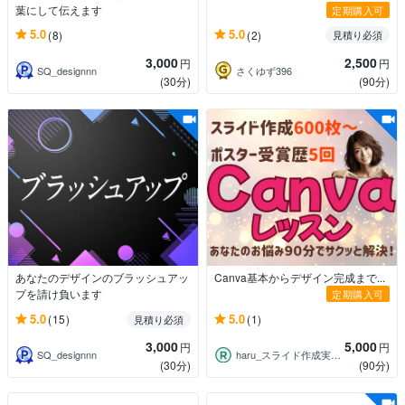
葉にして伝えます
定期購入可
5.0
5.0
(8)
(2)
見積り必須
3,000
2,500
円
円
SQ_designnn
さくゆず396
(30分)
(90分)
あなたのデザインのブラッシュアッ
Canva基本からデザイン完成まで...
プを請け負います
定期購入可
5.0
5.0
(15)
(1)
見積り必須
3,000
5,000
円
円
SQ_designnn
haru_スライド作成実績600枚超え
(30分)
(90分)