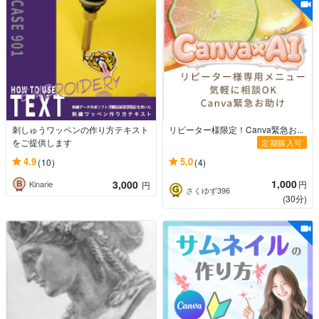
刺しゅうワッペンの作り方テキスト
リピーター様限定！Canva緊急お...
をご提供します
定期購入可
4.9
5.0
(10)
(4)
1,000
3,000
円
Kinarie
円
さくゆず396
(30分)