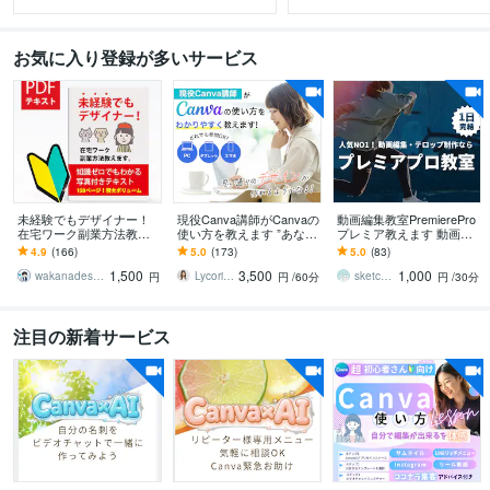
お気に入り登録が多いサービス
未経験でもデザイナー！
現役Canva講師がCanvaの
動画編集教室PremierePro
在宅ワーク副業方法教え
使い方を教えます ”あなた
プレミア教えます 動画編
ます 知識ゼロでもわかる
の作りたい”をカタチにす
集を仕事・副業！今から
4.9
(166)
5.0
(173)
5.0
(83)
写真付きテキスト150ペー
るお手伝いをします
の人へ最短でスキルＵＰ
1,500
3,500
1,000
ジ特大ボリューム
ご相談可
wakanadesign2026
Lycoris Design
sketchnews
円
円
/60分
円
/30分
注目の新着サービス