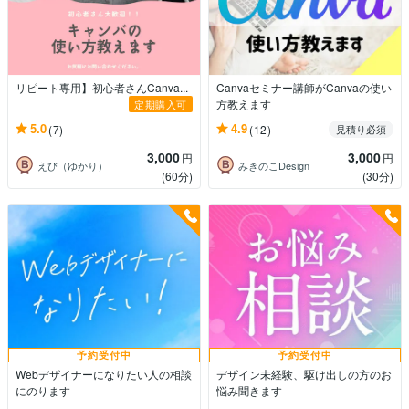
リピート専用】初心者さんCanva...
Canvaセミナー講師がCanvaの使い
方教えます
定期購入可
5.0
4.9
(7)
(12)
見積り必須
3,000
3,000
円
円
えび（ゆかり）
みきのこDesign
(60分)
(30分)
予約受付中
予約受付中
Webデザイナーになりたい人の相談
デザイン未経験、駆け出しの方のお
にのります
悩み聞きます