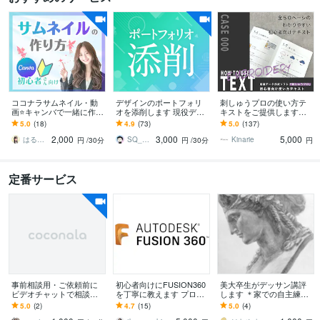
ココナラサムネイル・動
デザインのポートフォリ
刺しゅうプロの使い方テ
画⭐キャンバで一緒に作り
オを添削します 現役デザ
キストをご提供します
ます Canva初心者様向け
イナーがあなたのポート
「難しい」を「簡単」
5.0
(18)
4.9
(73)
5.0
(137)
／電話相談・占い出品者
フォリオをブラッシュア
へ。初心者向けわかりや
2,000
3,000
5,000
様
ップ！
すい使い方テキスト
はるな＊お豆腐メンタルさんの味方
SQ_designnn
Kinarie
円
/30分
円
/30分
円
定番サービス
事前相談用・ご依頼前に
初心者向けにFUSION360
美大卒生がデッサン講評
ビデオチャットで相談で
を丁寧に教えます プロダ
します ＊家での自主練、
きます ご購入前に事前に
クトデザイナー向けに教
予備校に通ってない方に
5.0
(2)
4.7
(15)
5.0
(4)
お打ち合わせいたしま
えます/オンラインレッス
おすすめ＊