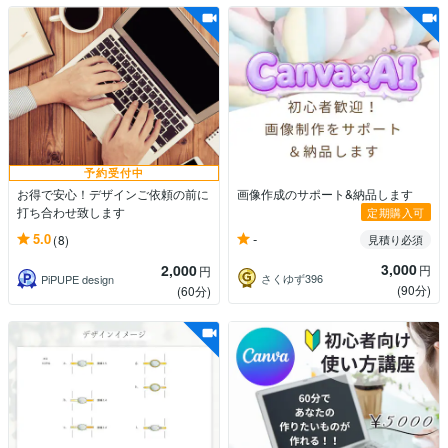
予約受付中
お得で安心！デザインご依頼の前に
画像作成のサポート&納品します
打ち合わせ致します
定期購入可
-
5.0
(8)
見積り必須
3,000
2,000
円
円
さくゆず396
PiPUPE design
(90分)
(60分)