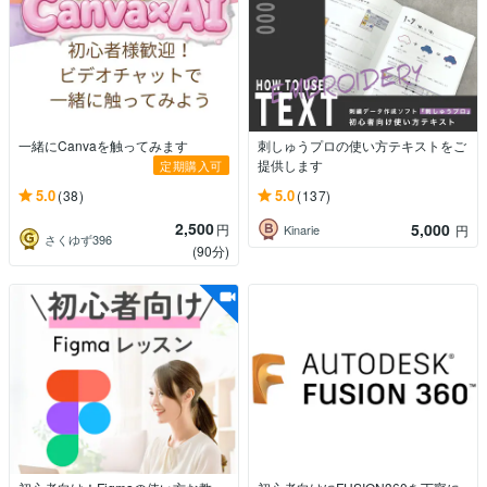
一緒にCanvaを触ってみます
刺しゅうプロの使い方テキストをご
提供します
定期購入可
5.0
5.0
(38)
(137)
2,500
5,000
円
Kinarie
円
さくゆず396
(90分)