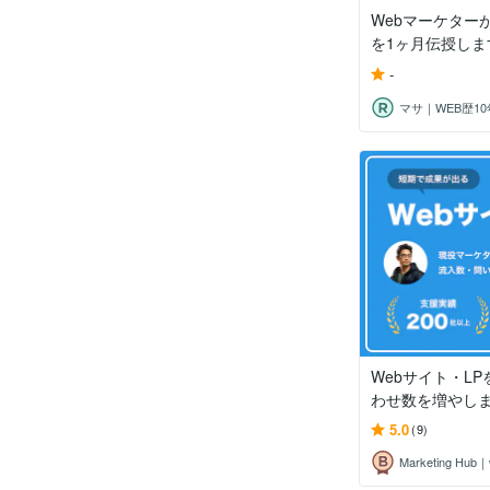
Webマーケター
を1ヶ月伝授しま
-
マサ｜WEB歴10
Webサイト・L
わせ数を増やし
5.0
(9)
Marketing Hub