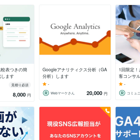
比較表つきの簡
Googleアナリティクス分析（GA
1回限定！
成します
分析）します
客コンサ
-
-
見積り必須
20,000
Webマーケさん
8,000
円
円