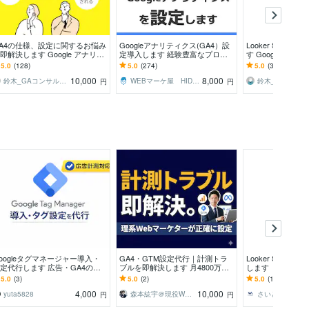
A4の仕様、設定に関するお悩み
Googleアナリティクス(GA4）設
Looker Studi
即解決します Google アナリテ
定導入します 経験豊富なプロが
す Googleアナ
クスのどんな問題も即解決しま
最適な計測を実現します
がデータ活用を支
5.0
(128)
5.0
(274)
5.0
(37)
！
10,000
8,000
鈴木_GAコンサルタント
WEBマーケ屋 HIDAKA
円
円
oogleタグマネージャー導入・
GA4・GTM設定代行｜計測トラ
Looker Studi
定代行します 広告・GA4の計
ブルを即解決します 月4800万運
します 【分析効
ズレを防ぎ、正確なデータ取得
用の現役マーケターが、計測トラ
まとめと可視化に
5.0
(3)
5.0
(2)
5.0
(13)
サポート
ブルを即解決。
4,000
10,000
yuta5828
森本紘宇＠現役Webマーケター
円
円