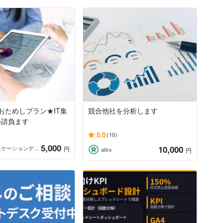
おためしプラン★IT集
競合他社を分析します
ル請負ます
5.0
(10)
5,000
10,000
コミュニケーションデザイン事務所グーテ
円
atiro
円