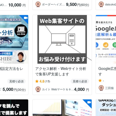
9,500
10,000
ボーダーヘイズ・ジャパン 屋嘉比
daisuke
円
(60分)
SEO歴25年｜LLMO・SNS
円
計測設定方法をレ
アクセス解析・Webサイト分析
Googl
で集客UP支援します
す
-
4.8
見積り必須
(15)
見積り必須
三田猫
5,000
4,000
ビ
カイト Webマーケ＆キャリア相談
円
(30分)
円