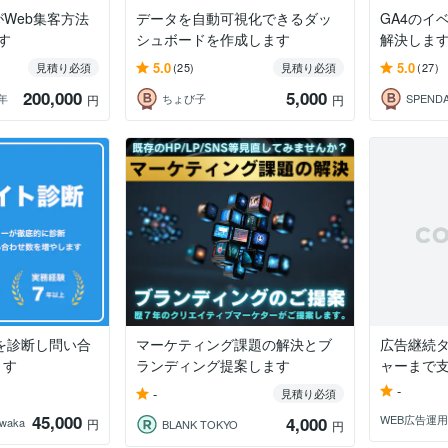
がWeb集客方法
データを自動可視化できるダッ
GA4のイ
す
シュボードを作成します
解決しま
5.0
5.0
見積り必須
(25)
見積り必須
(27)
200,000
5,000
年
ちょび子
SPEND
円
円
Pを診断し問い合
マーケティング課題の解決とブ
広告継続
ます
ランディング提案します
ャーまで
-
-
見積り必須
45,000
WEB広告運用
4,000
｜waka
円
BLANK TOKYO
円