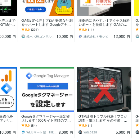
ら売上まで
GA4設定代行｜プロが最適な計測
圧倒的に見やすい！アクセス解析
G
/GTMから
をサポートします Googleアナリ
レポートを提供します GA4のデ
を
まで一括対
ティクスの専門家が最適な計測を
ータをグラフ化した分かりやすい
ィ
5.0
(201)
5.0
(11)
実現します！
アクセス解析レポート
す
00,000
10,000
12,000
鈴木_GAコンサルタント
株式会社トモシビ
円
円
円
と最適化を
Googleタグマネージャー設定導
GTM計測トラブル解決！プロが
G
eアナリテ
入します 1000サイト実績のプロ
調査・修正します その不備、最
設
な計測をサ
がGTM設定を代行
短当日調査で解決。広告効果の可
測
5.0
(84)
5.0
(1)
視化を正常化します
を
10,000
8,000
5,000
WEBマーケ屋 HIDAKA
yuta5828
円
円
円