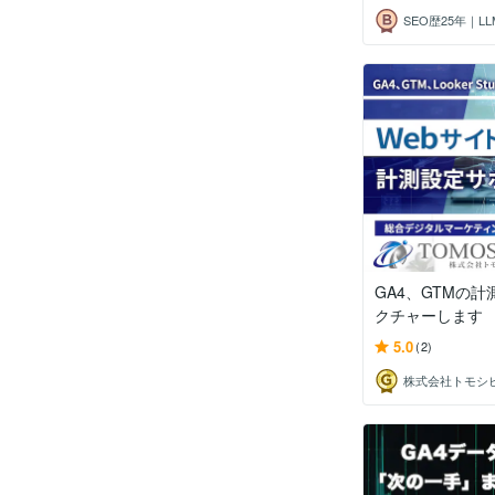
GA4、GTMの
クチャーします
5.0
(2)
株式会社トモシ