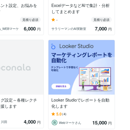
ベント設定、お悩みを
ExcelデータなどAIで集計・分析
す
してまとめます
-
見積り必須
見積り必須
6,000
7,000
A_WEBマーケ
サラリーマンのAI実験室
円
円
タグ設定～各種レクチ
Looker Studioでレポートを自動
支援します
化します
5.0
(4)
4,000
15,000
 川田
円
Webマーケさん
円