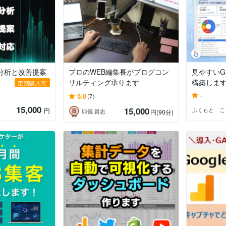
4分析と改善提案
プロのWEB編集長がブログコン
見やすいG
サルティング承ります
構築しま
定期購入可
-
5.0
(7)
15,000
15,000
ふくもと こ
円
與儀 貴志
円
(90分)