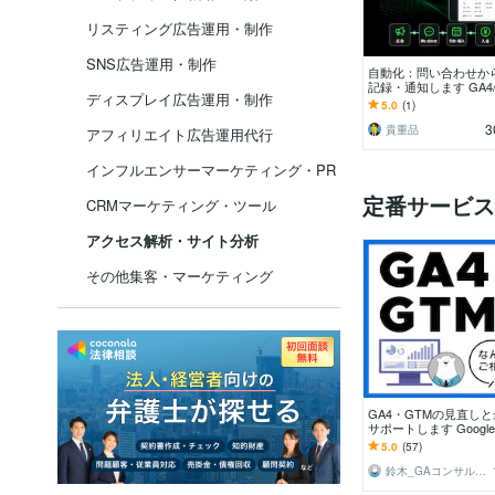
リスティング広告運用・制作
SNS広告運用・制作
自動化：問い合わせか
記録・通知します GA4
ディスプレイ広告運用・制作
LINE通知・業務集計
5.0
(1)
応
3
貴重品
アフィリエイト広告運用代行
インフルエンサーマーケティング・PR
定番サービス
CRMマーケティング・ツール
アクセス解析・サイト分析
その他集客・マーケティング
GA4・GTMの見直し
サポートします Googl
ィクスの専門家が最適
5.0
(57)
ポート！
鈴木_GAコンサルタント