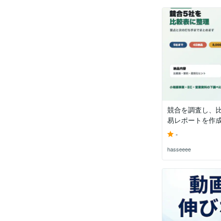
競合を調査し、
易レポートを作
-
hasseeee