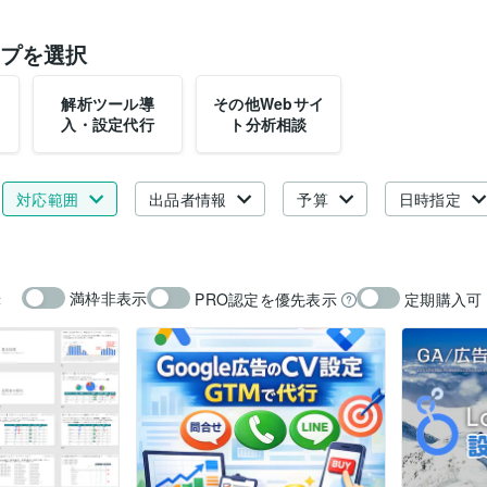
プを選択
解析ツール導
その他Webサイ
入・設定代行
ト分析相談
対応範囲
出品者情報
予算
日時指定
満枠非表示
PRO認定を優先表示
定期購入可
示