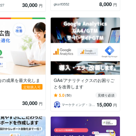
8,000
30,000
gksrlf3552
円
227
円
e広告の成果を最大化しま
GA4/アナリティクスのお困りご
とを改善します
定期購入可
5.0
(50)
見積り必須
30,000
円
15,000
マーケティング・コンシェルジュ
円