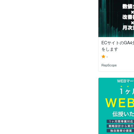
ECサイトのGA
をします
-
RepScope