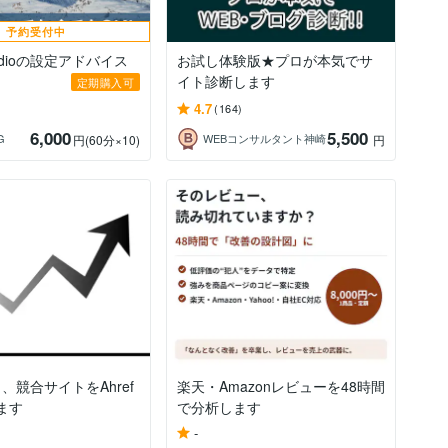
予約受付中
Studioの設定アドバイス
お試し体験版★プロが本気でサ
イト診断します
定期購入可
4.7
(164)
6,000
5,500
G
WEBコンサルタント神崎
円
(60分×10)
円
、競合サイトをAhref
楽天・Amazonレビューを48時間
ます
で分析します
-