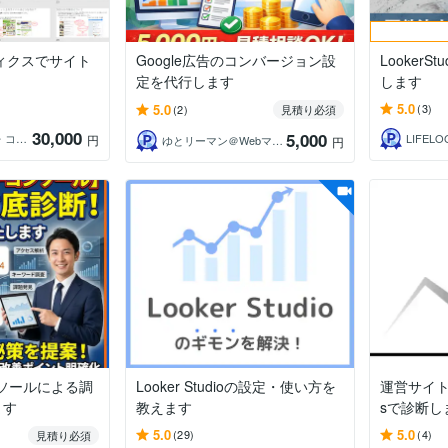
ティクスでサイト
Google広告のコンバージョン設
Looker
定を代行します
します
5.0
5.0
(3)
(2)
見積り必須
30,000
5,000
マーケティング・コンシェルジュ
LIFELO
円
ゆとリーマン＠Webマーケター
円
ソールによる調
Looker Studioの設定・使い方を
運営サイト
ます
教えます
sで診断し
5.0
5.0
(29)
(4)
見積り必須