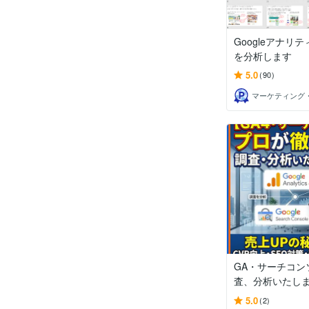
Googleアナリ
を分析します
5.0
(90)
GA・サーチコン
査、分析いたし
5.0
(2)