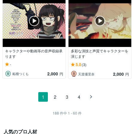
キャラクターや動画等の音声収録承
多彩な演技と声質でキャラクターを
ります
演じます
-
5.0
(3)
2,000
2,000
柘榴つくも
円
天渡優里奈
円
1
2
3
4
188
件中
1 - 60
件
人気のプロ人材