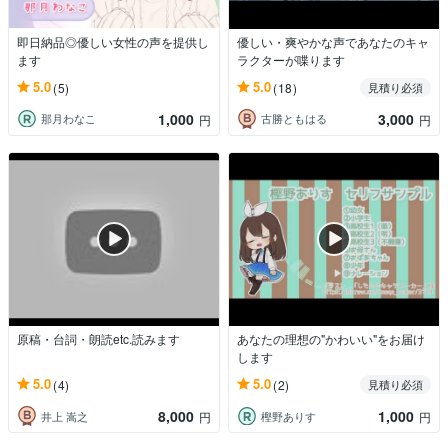
即日納品◎優しい女性の声を提供し
優しい・爽やかな声であなたのキャ
ます
ラクターが喋ります
5.0
5.0
(5)
(18)
見積り必須
1,000
3,000
那月わなこ
古勝ともはる
円
円
原稿・台詞・朗読etc.読みます
あなたの理想の"かわいい"をお届け
します
5.0
5.0
(4)
(2)
見積り必須
8,000
1,000
井上 嵩之
樫野ありす
円
円