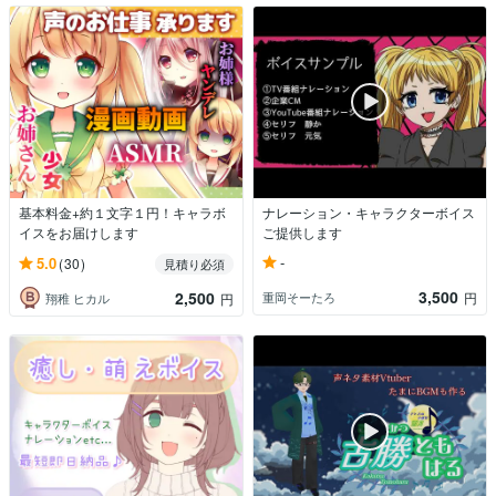
基本料金+約１文字１円！キャラボ
ナレーション・キャラクターボイス
イスをお届けします
ご提供します
-
5.0
(30)
見積り必須
3,500
2,500
重岡そーたろ
円
翔稚 ヒカル
円