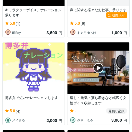
キャラクターボイス、ナレーション
声に関する様々なお仕事、承ります
承ります
定期購入可
5.0
5.0
(1)
(6)
3,500
1,000
555sy
まぐろゆっけ
円
円
博多弁で短いナレーションします
癒し・元気・落ち着きなど幅広く女
性ボイス収録します
-
5.0
(4)
見積り必須
3,000
2,000
みや￤える
円
メイまる
円