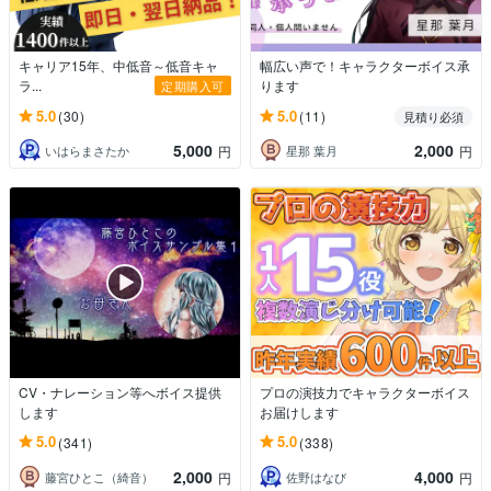
キャリア15年、中低音～低音キャ
幅広い声で！キャラクターボイス承
ラ...
ります
定期購入可
5.0
5.0
(30)
(11)
見積り必須
5,000
2,000
いはらまさたか
星那 葉月
円
円
CV・ナレーション等へボイス提供
プロの演技力でキャラクターボイス
します
お届けします
5.0
5.0
(341)
(338)
2,000
4,000
藤宮ひとこ（綺音）
佐野はなび
円
円