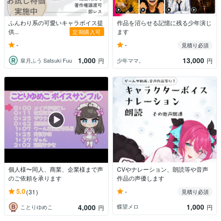
ふんわり系の可愛いキャラボイス提
作品を沼らせる記憶に残る少年演じ
供...
ます
定期購入可
-
-
見積り必須
1,000
13,000
皐月ふう Satsuki Fuu
少年ママ。
円
円
個人様〜同人、商業、企業様まで声
CVやナレーション、朗読等や音声
のご依頼を承ります
作品の声優します
-
5.0
(31)
見積り必須
1,000
4,000
蝶望メロ
円
ことりゆめこ
円