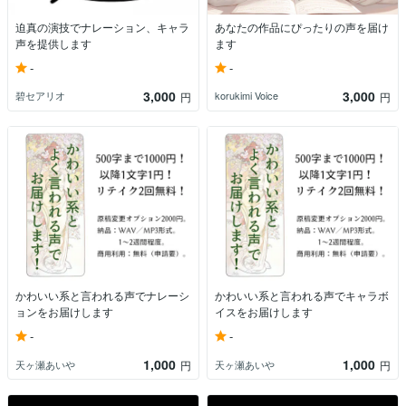
迫真の演技でナレーション、キャラ
あなたの作品にぴったりの声を届け
声を提供します
ます
-
-
3,000
3,000
碧セアリオ
korukimi Voice
円
円
かわいい系と言われる声でナレーシ
かわいい系と言われる声でキャラボ
ョンをお届けします
イスをお届けします
-
-
1,000
1,000
天ヶ瀬あいや
天ヶ瀬あいや
円
円