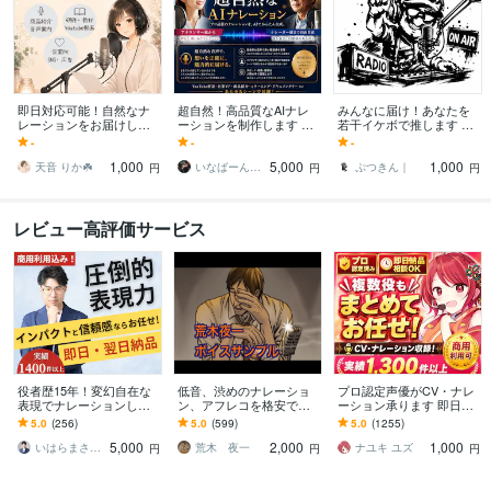
即日対応可能！自然なナ
超自然！高品質なAIナレ
みんなに届け！あなたを
レーションをお届けしま
ーションを制作します 最
若干イケボで推します 音
す 落ち着いたトーンから
終調整は人の手なので安
声配信standFMにて、あ
-
-
-
明るいナレーションまで
心！超自然高品質AIナレ
なたをおっさんが推しま
1,000
5,000
1,000
幅広く対応します！
ーション！
す。
天音 りか☘️
いなばーん【映像制作・動画編集】
ぷつきん｜
円
円
円
レビュー高評価サービス
役者歴15年！変幻自在な
低音、渋めのナレーショ
プロ認定声優がCV・ナレ
表現でナレーションしま
ン、アフレコを格安で承
ーション承ります 即日対
す 多数の大手企業を担当
ります 実績1,000件以上
応・商用可・演じ分け対
5.0
(256)
5.0
(599)
5.0
(1255)
する信頼感とインパクト
ＣＶからナレーションま
応
5,000
2,000
1,000
で幅広く対応
いはらまさたか
荒木 夜一
ナユキ ユズ
円
円
円