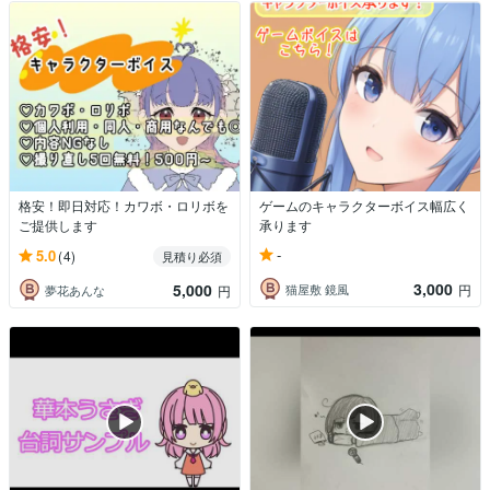
格安！即日対応！カワボ・ロリボを
ゲームのキャラクターボイス幅広く
ご提供します
承ります
-
5.0
(4)
見積り必須
3,000
5,000
猫屋敷 鏡風
円
夢花あんな
円