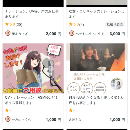
ナレーション、CV等、声のお仕事
幼女・ロリキャラのナレーションし
承ります
ます
5.0
5.0
(20)
(4)
見積り必須
2,000
3,000
華本うさぎ
ベットに根っこ生えてる系
円
円
CV・ナレーション・ASMRなど！
何度も聴きたくなる！優しく楽しい
ボイス収録します
声をお届けします
-
-
1,000
1,000
せみのさくら
古屋えな
円
円