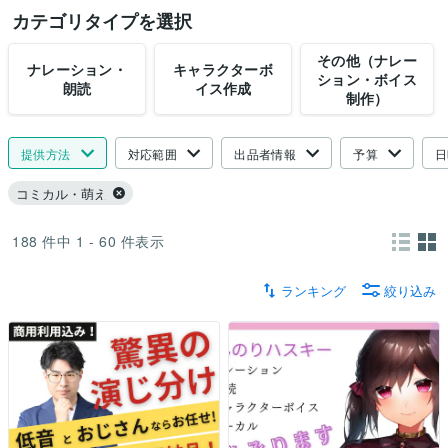
カテゴリタイプを選択
その他（ナレー
ナレーション・
キャラクターボ
ション・ボイス
朗読
イス作成
制作）
提供方法
対応範囲
出品者情報
予算
日
コミカル・萌え
188
件中
1 - 60
件表示
ランキング
絞り込み