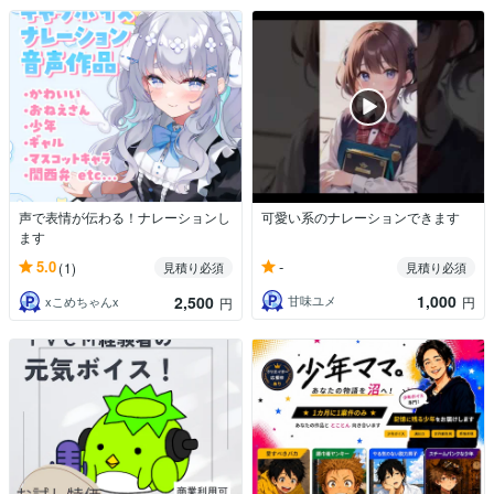
声で表情が伝わる！ナレーションし
可愛い系のナレーションできます
ます
-
5.0
(1)
見積り必須
見積り必須
1,000
2,500
甘味ユメ
円
xこめちゃんx
円