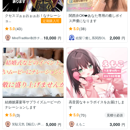
クセスゴぉぉおぉぉお！なナレーシ
関西弁OK❤️あなた専用の癒しボイ
ョ...
ス声優になります
定期購入可
5.0
5.0
(43)
(38)
10,000
2,000
MindTradition制作チーム
絵梨♡癒し系関西OL
円
円
結婚披露宴等サプライズムービーの
高音質なキャラボイスをお届けしま
ナレーションします
す
5.0
5.0
(3)
(70)
見積り必須
5,000
3,000
笑駄元気【幅広い声のナレーター】
えもこ
円
円