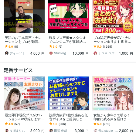
英語のお手本音声・ナレ
現役プロ声優★スタジオ
プロ認定声優がCV・ナレ
ーションをプロが録音し
でエンジニアが収録納品
ーション承ります 即日対
ます 【全国優勝9回コー
します プロ認定■アニ
応・商用可・演じ分け対
5.0
(8)
5.0
(9)
5.0
(1255)
チ】声優歴20年のネイテ
メ・ゲーム・TVCMキャラ
応
4,000
10,000
1,000
ィブ
■商業実績1000～
ディーツ｜全国優勝9回英語スピーチコーチ
Studio秘密基地★プロ声優＆プロ集団
ナユキ ユズ
円
円
円
定番サービス
最短即日!現役プロがナレ
説得力抜群‼信頼感ある低
女性から少年まで明るく
ーション•CV収録します
音ボイスをご提供します
印象に残る声を届けます
演じ分けも自在！心に響
【実績400件超】企業VP
キャラクターボイスもナ
4.9
(57)
5.0
(266)
5.0
(252)
くプロの声を。無料修正
等に最適な落ち着いたナ
レーションもお任せ！
3,000
3,000
2,000
も込み！
レーション
友瀬まりぃ
田賀 俊成
音のstudio_ASAMI
円
円
円