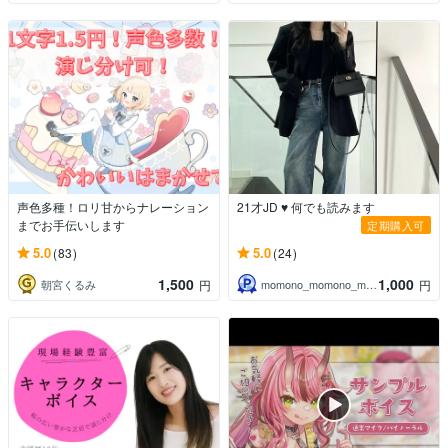
声色多種！ロリ甘からナレーション
21才JD ♥ 何でも読みます
までお手伝いします
定期購入可
5.0
5.0
(83)
(24)
1,500
1,000
朝宮くるみ
momono_momono_momono
円
円