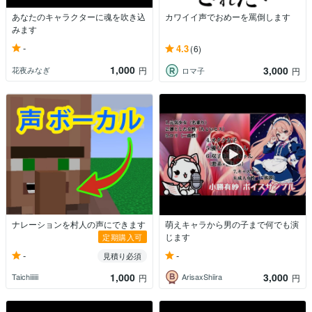
あなたのキャラクターに魂を吹き込
カワイイ声でおめーを罵倒します
みます
-
4.3
(6)
1,000
3,000
花夜みなぎ
円
ロマ子
円
ナレーションを村人の声にできます
萌えキャラから男の子まで何でも演
じます
定期購入可
-
-
見積り必須
1,000
3,000
Taichiiiiii
ArisaxShiira
円
円