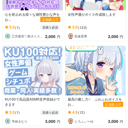
心を射止める様々な個性豊かな声を
女性声優がボイス作成致します
お...
定期購入可
5.0
5.0
(1)
(123)
見積り必須
2,000
2,000
乙宮紫音‪♡新ボイスサンプル公開中
彩倉星華
円
円
KU100で高品質ASMR音声収録がで
最高の癒し力✨ ふわふわボイスを
きます
お...
定期購入可
5.0
4.9
(1)
(12)
見積り必須
3,000
3,000
早緒きむり
とろふぃ〜ゆ
円
円