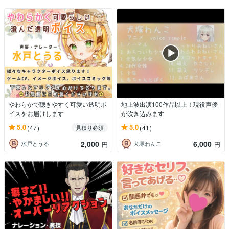
やわらかで聴きやすく可愛い透明ボ
地上波出演100作品以上！現役声優
イスをお届けします
が吹き込みます
5.0
5.0
(47)
(41)
見積り必須
2,000
6,000
水戸とうる
犬塚わんこ
円
円