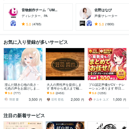
音物創作チーム「UM...
佐野はなび
ディレクター、PA
声優/ナレーター
5.0
(4765)
5.0
(1800)
お気に入り登録が多いサービス
澄んだ聴き心地の良さ・
大人の男性声を提供しま
プロ認定声優がCV・ナレ
七色の声をお届けします
す 青年から老人まで幅広
ーション承ります 即日対
即日対応あり◎CV・ナレ
いニーズにお応えします
応・商用可・演じ分け対
5.0
(777)
5.0
(2453)
5.0
(1255)
ーション・歌唱・音声編
応
3,500
2,000
1,000
集対応も可！
羽澄 愛
荘司 哲也
ナユキ ユズ
円
円
円
注目の新着サービス