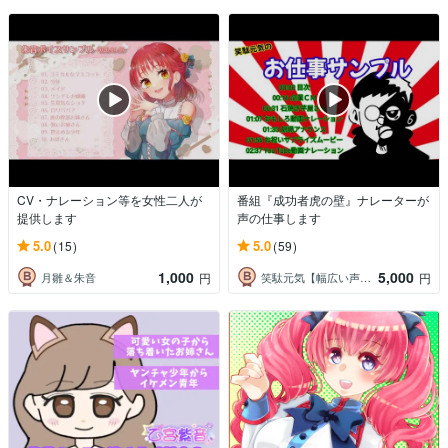
CV・ナレーション等を女性二人が
番組『成功者虎の壁』ナレーターが
提供します
声の仕事します
5.0
5.0
(15)
(59)
1,000
5,000
月雛＆朱音
笑駄元気【幅広い声のナレーター】
円
円