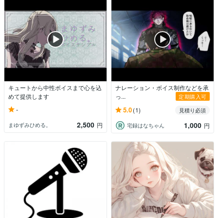
キュートから中性ボイスまで心を込
ナレーション・ボイス制作などを承
めて提供します
っ...
定期購入可
-
5.0
(1)
見積り必須
2,500
1,000
まゆずみひめる。
円
宅録はなちゃん
円