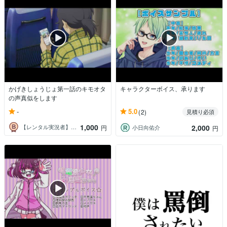
かげきしょうじょ第一話のキモオタ
キャラクターボイス、承ります
の声真似をします
-
5.0
(2)
見積り必須
1,000
2,000
【レンタル実況者】沖魂
円
小日向佑介
円