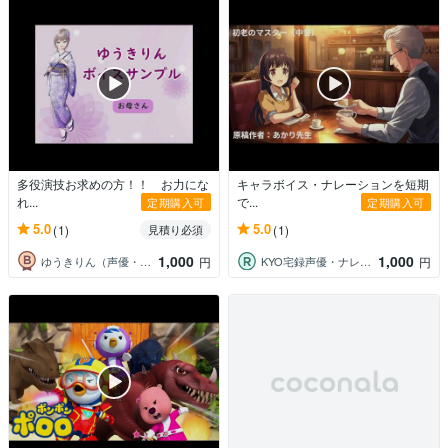
多役演技お求めの方！！ お力にな
キャラボイス・ナレーションを短期
れ...
で...
定期購入可
定期購入可
5.0
5.0
(1)
(1)
見積り必須
1,000
1,000
ゆうきりん（声優・ナレーター）
KYO宅録声優・ナレーター
円
円