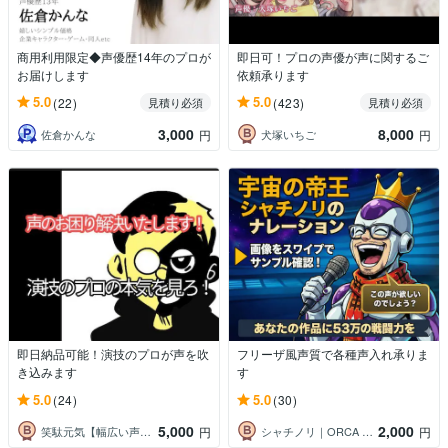
商用利用限定◆声優歴14年のプロが
即日可！プロの声優が声に関するご
お届けします
依頼承ります
5.0
5.0
(22)
(423)
見積り必須
見積り必須
3,000
8,000
佐倉かんな
犬塚いちご
円
円
即日納品可能！演技のプロが声を吹
フリーザ風声質で各種声入れ承りま
き込みます
す
5.0
5.0
(24)
(30)
5,000
2,000
笑駄元気【幅広い声のナレーター】
シャチノリ｜ORCA LAB代表
円
円