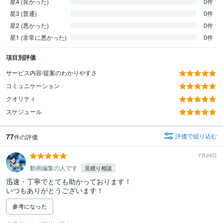
星4 (良かった)
0件
星3 (普通)
0件
星2 (悪かった)
0件
星1 (非常に悪かった)
0件
項目別評価
サービス内容/提案のわかりやすさ
コミュニケーション
クオリティ
スケジュール
77
評価で絞り込む
件の評価
7月29日
動画編集の人です
見積り相談
迅速・丁寧でとても助かっております！

いつもありがとうございます！
参考になった