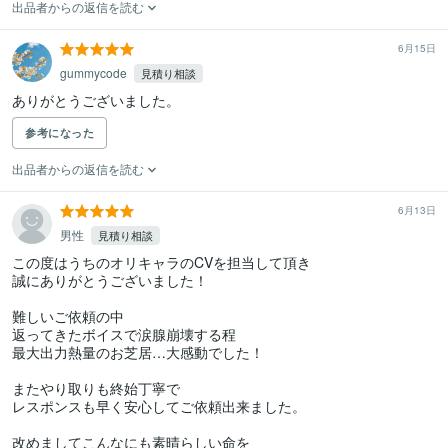
出品者からの返信を読む
6月15日
gummycode
見積り相談
ありがとうございました。
参考になった
出品者からの返信を読む
6月13日
男性
見積り相談
この度はうちのオリキャラのCVを担当して頂き

誠にありがとうございました！

難しいご依頼の中

返ってきたボイスで涙腺崩壊する程

最大出力熱量のお芝居…大感動でした！

またやり取りも終始丁寧で

レスポンスも早く安心してご依頼出来ました。

改めましてこんなにも素晴らしい命を
