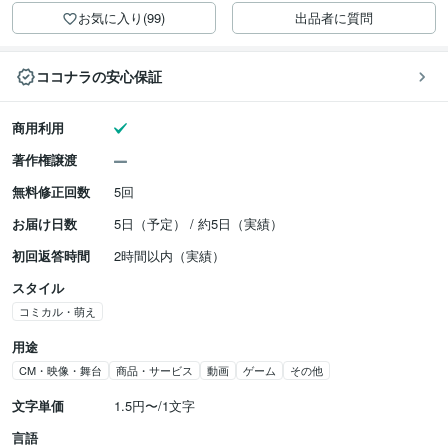
お気に入り(99)
出品者に質問
ココナラの安心保証
商用利用
著作権譲渡
無料修正回数
5回
お届け日数
5日（予定） / 約5日（実績）
初回返答時間
2時間以内（実績）
スタイル
コミカル・萌え
用途
CM・映像・舞台
商品・サービス
動画
ゲーム
その他
文字単価
1.5円〜/1文字
言語