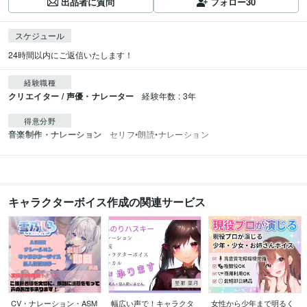
出品者に質問
フォロー
30
スケジュール
24時間以内にご返信いたします！
経験職種
クリエイター / 声優・ナレーター
経験年数 : 3年
得意分野
音楽制作・ナレーション
セリフ•朗読•ナレーション
キャラクターボイス作成の関連サービス
CV・ナレーション・ASM
幅広い声で！キャラクタ
女性から少年まで明るく