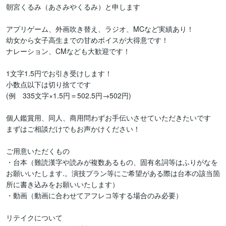
朝宮くるみ（あさみやくるみ）と申します

アプリゲーム、外画吹き替え、ラジオ、MCなど実績あり！

幼女から女子高生までの甘めボイスが大得意です！

ナレーション、CMなども大歓迎です！

1文字1.5円でお引き受けします！

小数点以下は切り捨てです

(例　335文字×1.5円＝502.5円→502円)

個人鑑賞用、同人、商用問わずお手伝いさせていただきたいです

まずはご相談だけでもお声かけください！

ご用意いただくもの

・台本（難読漢字や読みが複数あるもの、固有名詞等はふりがなを
お願いいたします.。演技プラン等にご希望がある際は台本の該当箇
所に書き込みをお願いいたします）

・動画（動画に合わせてアフレコ等する場合のみ必要）

リテイクについて
