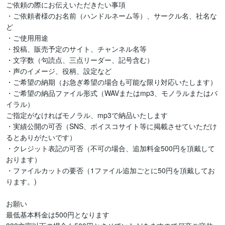
ご依頼の際にお伝えいただきたい事項

・ご依頼者様のお名前（ハンドルネーム等）、サークル名、社名な
ど

・ご使用用途

・投稿、販売予定のサイト、チャンネル名等

・文字数（句読点、三点リーダー、記号含む）

・声のイメージ、役柄、設定など

・ご希望の納期（お急ぎ希望の場合も可能な限り対応いたします）

・ご希望の納品ファイル形式（WAVまたはmp3、モノラルまたはバ
イラル）

ご指定がなければモノラル、mp3で納品いたします

・実績公開の可否（SNS、ボイスコサイト等に掲載させていただけ
るとありがたいです）

・クレジット表記の可否（不可の場合、追加料金500円を頂戴して
おります）

・ファイルカットの要否（1ファイル追加ごとに50円を頂戴してお
ります。)

お願い

最低基本料金は500円となります
