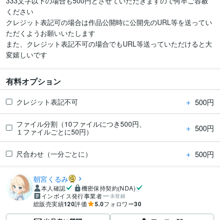
333文字以下の場合も500円とさせていただきますので何卒ご容赦
ください

クレジット表記可の場合は作品公開時に公開先のURL等を送ってい
ただくようお願いいたします

また、クレジット表記不可の場合でもURL等送っていただけると大
変嬉しいです
有料オプション
＋
500円
クレジット表記不可
ファイル分割（10ファイルにつき500円、
＋
500円
１ファイルごとに50円）
＋
500円
尺合わせ（一分ごとに）
朝宮くるみ
本人確認
機密保持契約(NDA)
インボイス発行事業者
未登録
総販売実績
120
評価
5.0
フォロワー
30