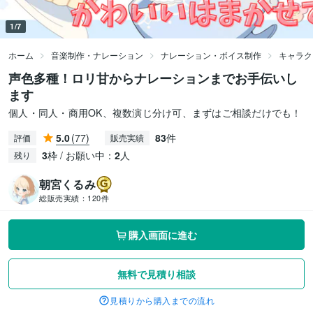
1/7
ホーム
音楽制作・ナレーション
ナレーション・ボイス制作
キャラク
声色多種！ロリ甘からナレーションまでお手伝いし
ます
個人・同人・商用OK、複数演じ分け可、まずはご相談だけでも！
5.0
(77)
83
件
評価
販売実績
3
枠 / お願い中：
2
人
残り
朝宮くるみ
総販売実績：
120件
購入画面に進む
無料で見積り相談
見積りから購入までの流れ