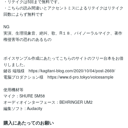
・リテイクは5回まで無料です。

・こちらの読み間違いとアクセントミスによるリテイクはリテイク
回数によらず無料です

NG

実演、生理現象音、絶叫、歌、R１８、バイノーラルマイク、著作
権侵害等の恐れのあるもの

ボイスサンプル作成にあたってこちらのサイトのフリー台本をお借
りしました。

鍵谷 端哉様　https://kagitani-blog.com/2020/10/04/post-2669/

電脳プロダクション様　https://www.d-pro.tokyo/voicesample

使用機材等

マイク：SHURE SM58

オーディオインターフェース：BEHRINGER UM2

編集ソフト : Audacity 
購入にあたってのお願い