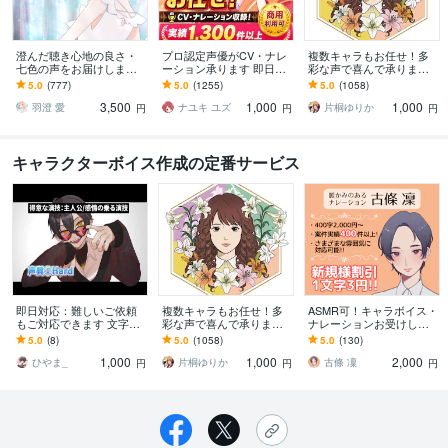
澄んだ聴き心地の良さ・
プロ認定声優がCV・ナレ
複数キャラもお任せ！多
七色の声をお届けします
ーション承ります 即日対
彩な声で喜んで承ります
即日対応あり◎CV・ナレ
応・商用可・演じ分け対
可愛いヒロイン・最恐の
5.0
(777)
5.0
(1255)
5.0
(1058)
ーション・歌唱・音声編
応
女幹部・宇宙人まで幅広
3,500
1,000
1,000
集対応も可！
く！
羽澄 愛
ナユキ ユズ
片桐ゆりか
円
円
円
キャラクターボイス作成の定番サービス
即日対応：難しいご依頼
複数キャラもお任せ！多
ASMR可！キャラボイス・
もご対応できます 文字単
彩な声で喜んで承ります
ナレーションお受けしま
価3円・リテイク対応可
可愛いヒロイン・最恐の
す 【新規割引中】元気な
5.0
(8)
5.0
(1058)
5.0
(130)
能・商用可
女幹部・宇宙人まで幅広
少年少女～母親、老婆、
1,000
1,000
2,000
く！
マスコットまで！
ひやま_
片桐ゆりか
古條 凜
円
円
円