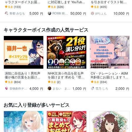
ャラクターボイスお届け
に対応致します YouTube
を引き出すイラスト制作
します ゲーム·漫画動画·音
初心者からベテランまで
します 配信イラスト、M
5.0
(103)
5.0
(326)
5.0
(405)
声作品·吹き替えなど幅広
使える豊富なラインナッ
V、挿絵、グッズ、幅広い
5,000
50,000
10,000
く対応
プ
用途でご対応可能です
青都 みなも
ROM8 映像クリエイター
piちょん
円
円
円
キャラクターボイス作成の人気サービス
演技に自信あり！男性声
NHK主演☆作品を彩る声
CV・ナレーション・ASM
優が魂の言葉をお届けし
を届けます 求める『理想
R多様にお届けします 100
ます 演じ分け可能！ナレ
の声』が、この中に必ず
万超えのマイク、【KU10
5.0
(804)
5.0
(2)
5.0
(334)
ーションもハイクオリテ
あります。
0】で収録可能です！
4,000
1,000
2,000
ィでお応えします！
音物創作チーム「UMEX」
まるい まど【声優・ナレーター】
雪乃 しろ
円
円
円
お気に入り登録が多いサービス