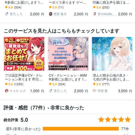
R多様にお届けします 100
ーボイス承ります ゲー
印象に残る声を届けます
万超えのマイク、【KU10
ム、ボイスドラマ、シュ
キャラクターボイスもナ
5.0
(334)
5.0
(11)
5.0
(252)
0】で収録可能です！
チュエーションボイス等
レーションもお任せ！
2,000
2,000
2,000
なんでもOK
雪乃 しろ
星那 葉月
音のstudio_ASAMI
円
円
円
このサービスを見た人はこちらもチェックしています
プロ認定声優がCV・ナレ
CV・ナレーション・ASM
澄んだ聴き心地の良さ・
ーション承ります 即日対
R多様にお届けします 100
七色の声をお届けします
応・商用可・演じ分け対
万超えのマイク、【KU10
即日対応あり◎CV・ナレ
5.0
(1255)
5.0
(334)
5.0
(777)
応
0】で収録可能です！
ーション・歌唱・音声編
1,000
2,000
3,500
集対応も可！
ナユキ ユズ
雪乃 しろ
羽澄 愛
円
円
円
評価・感想（77件）- 非常に良かった
5.0
総合評価
星5 (非常に良かった)
77件