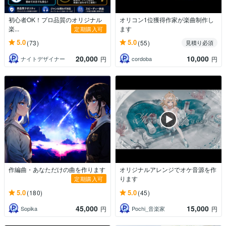
初心者OK！プロ品質のオリジナル
オリコン1位獲得作家が楽曲制作し
楽...
ます
定期購入可
5.0
5.0
(73)
(55)
見積り必須
20,000
10,000
ナイトデザイナー
cordoba
円
円
作編曲・あなただけの曲を作ります
オリジナルアレンジでオケ音源を作
ります
定期購入可
5.0
5.0
(180)
(45)
45,000
15,000
Sopika
Pochi_音楽家
円
円