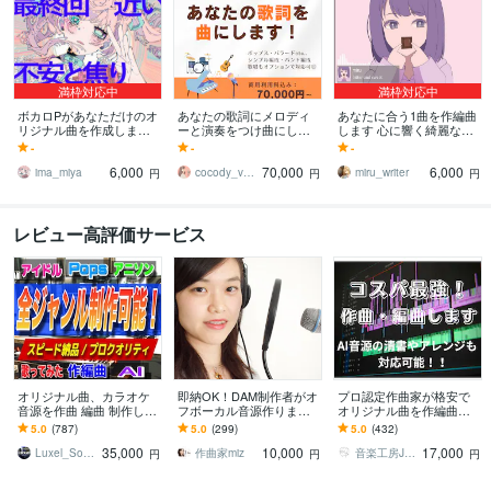
満枠対応中
満枠対応中
ボカロPがあなただけのオ
あなたの歌詞にメロディ
あなたに合う1曲を作編曲
リジナル曲を作成します
ーと演奏をつけ曲にしま
します 心に響く綺麗なメ
サービス開始のため1曲の
す 高品質なオリジナル曲
ロディーをあなただけの
-
-
-
み特別価格で提供しま
に！作曲・編曲・歌唱・M
ものに
6,000
70,000
6,000
す！
IXします！
ima_miya
cocody_voice
miru_writer
円
円
円
レビュー高評価サービス
オリジナル曲、カラオケ
即納OK！DAM制作者がオ
プロ認定作曲家が格安で
音源を作曲 編曲 制作しま
フボーカル音源作ります
オリジナル曲を作編曲し
す 《プロによる本物クオ
TV番組、大型フェスなど
ます 著作権全面譲渡！ギ
5.0
(787)
5.0
(299)
5.0
(432)
リティ》《リーズナブル
音楽担当多数！受注実績7
ター・ベース生演奏で
35,000
10,000
17,000
価格》《迅速対応》
50件以上♪
す！
Luxel_Sound Designer
作曲家miz
音楽工房JOYS
円
円
円