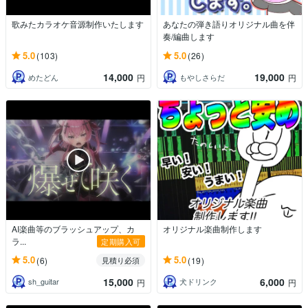
歌みたカラオケ音源制作いたします
あなたの弾き語りオリジナル曲を伴
奏/編曲します
5.0
5.0
(103)
(26)
14,000
19,000
めたどん
もやしさらだ
円
円
AI楽曲等のブラッシュアップ、カ
オリジナル楽曲制作します
ラ...
定期購入可
5.0
5.0
(6)
(19)
見積り必須
15,000
6,000
sh_guitar
犬ドリンク
円
円