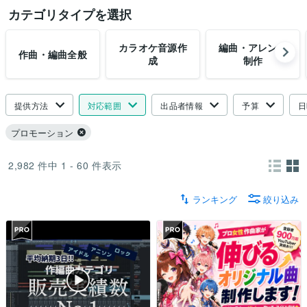
カテゴリタイプを選択
カラオケ音源作
編曲・アレンジ
作曲・編曲全般
成
制作
提供方法
対応範囲
出品者情報
予算
日
プロモーション
2,982
件中
1 - 60
件表示
ランキング
絞り込み