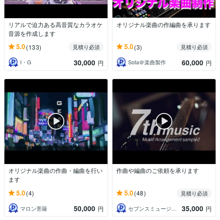
リアルで迫力ある高音質なカラオケ
オリジナル楽曲の作編曲を承ります
音源を作成します
5.0
5.0
(133)
(3)
見積り必須
見積り必須
30,000
60,000
I・G
Sota＠楽曲製作
円
円
オリジナル楽曲の作曲・編曲を行い
作曲や編曲のご依頼を承ります
ます
5.0
5.0
(4)
(48)
見積り必須
50,000
35,000
マロン菩薩
セブンスミュージック
円
円