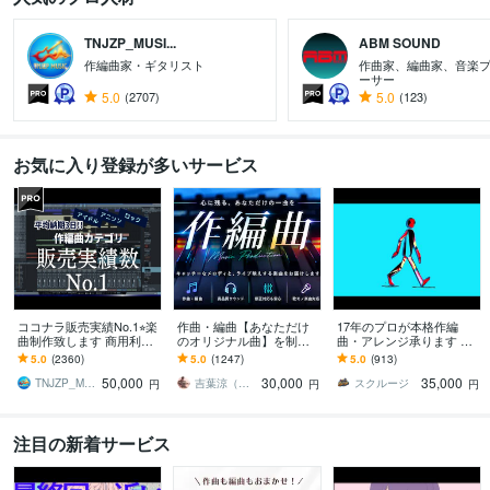
TNJZP_MUSI...
ABM SOUND
作編曲家・ギタリスト
作曲家、編曲家、音楽
ーサー
5.0
(2707)
5.0
(123)
お気に入り登録が多いサービス
ココナラ販売実績No.1⭐︎楽
作曲・編曲【あなただけ
17年のプロが本格作編
曲制作致します 商用利用
のオリジナル曲】を制作
曲・アレンジ承ります ク
OK♫ リピーター多数の楽
します 販売実績1,000件
オリティ重視！ぜひサン
5.0
(2360)
5.0
(1247)
5.0
(913)
曲制作サービスです
超！初めての方も安心し
プルをご視聴ください
50,000
30,000
35,000
てご相談ください☆
TNJZP_MUSIC
吉葉涼（あーるず）
スクルージ
円
円
円
注目の新着サービス