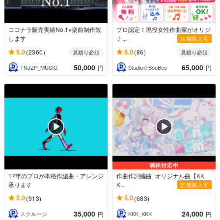
ココナラ販売実績No.1⭐︎楽曲制作致
プロ認定！現役女性作曲家がオリジ
します
ナ...
定期購入可
5.0
5.0
(2360)
(86)
見積り必須
見積り必須
50,000
65,000
TNJZP_MUSIC
Studio☆BooBee
円
円
満枠対応中
17年のプロが本格作編曲・アレンジ
作曲作詞編曲_オリジナル曲【KK
承ります
K...
定期購入可
5.0
5.0
(913)
(683)
35,000
24,000
スクルージ
KKK_KKK
円
円