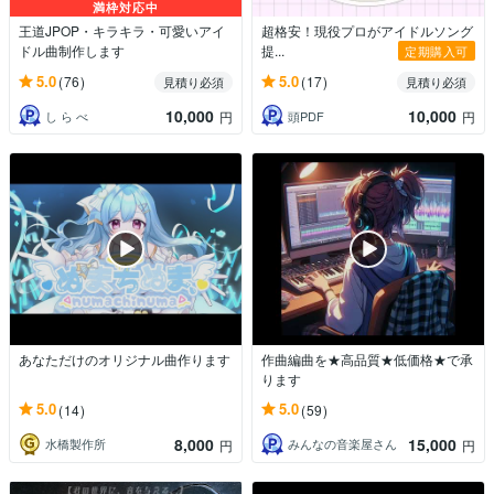
満枠対応中
王道JPOP・キラキラ・可愛いアイ
超格安！現役プロがアイドルソング
ドル曲制作します
提...
定期購入可
5.0
5.0
(76)
(17)
見積り必須
見積り必須
10,000
10,000
し ら べ
頭PDF
円
円
あなただけのオリジナル曲作ります
作曲編曲を★高品質★低価格★で承
ります
5.0
5.0
(14)
(59)
8,000
15,000
水橋製作所
みんなの音楽屋さん
円
円