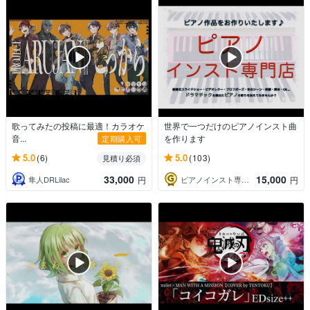
歌ってみたの投稿に最適！カラオケ
世界で一つだけのピアノインスト曲
音...
を作ります
定期購入可
5.0
5.0
(6)
(103)
見積り必須
33,000
15,000
隼人DRLilac
ピアノインスト専門店
円
円