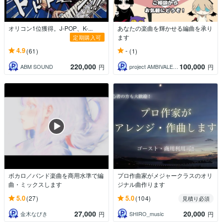
オリコン1位獲得。J-POP、K-...
あなたの楽曲を輝かせる編曲を承り
ます
定期購入可
4.9
-
(61)
(1)
220,000
100,000
ABM SOUND
project AMBIVALENCE
円
円
ボカロ／バンド楽曲を商用水準で編
プロ作曲家がメジャークラスのオリ
曲・ミックスします
ジナル曲作ります
5.0
5.0
(27)
(104)
見積り必須
27,000
20,000
金木なびき
SHIRO_music
円
円