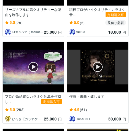
リーズナブルに高クオリティーな楽
現役プロがハイクオリティカラオケ
曲を制作します
音...
定期購入可
5.0
5.0
(78)
(5)
見積り必須
25,000
18,000
ロカルツP（ makoto）
tmk93
円
円
プロが高品質なカラオケ音源を作成
作曲・編曲・致します
し...
定期購入可
5.0
4.9
(288)
(61)
25,000
30,000
ひろき【カラオケ音源作成】
TunaSND
円
円