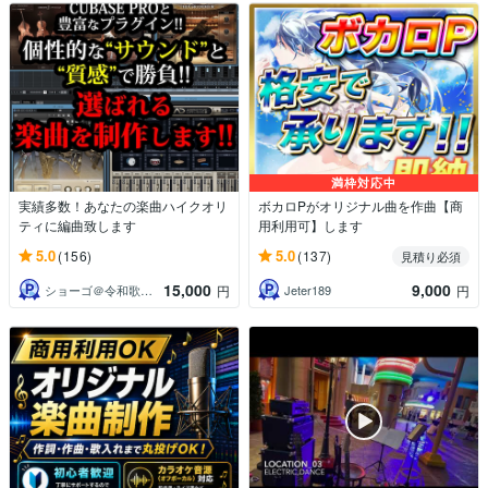
満枠対応中
実績多数！あなたの楽曲ハイクオリ
ボカロPがオリジナル曲を作曲【商
ティに編曲致します
用利用可】します
5.0
5.0
(156)
(137)
見積り必須
15,000
9,000
ショーゴ＠令和歌謡・CityPop作曲家
Jeter189
円
円