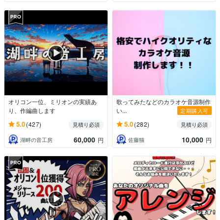
オリコン一位、ミリオンの実績あ
歌ってみたなどのカラオケ音源制作
り、作編曲します
い...
定期購入可
5.0
5.0
(427)
(282)
見積り必須
見積り必須
60,000
10,000
湖畔の音工房
佐藤猫
円
円