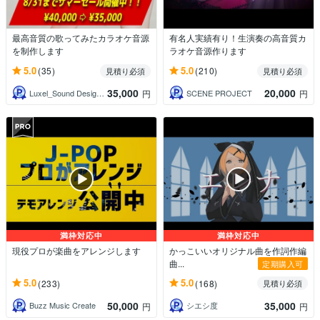
最高音質の歌ってみたカラオケ音源
有名人実績有り！生演奏の高音質カ
を制作します
ラオケ音源作ります
5.0
5.0
(35)
(210)
見積り必須
見積り必須
35,000
20,000
Luxel_Sound Designer
SCENE PROJECT
円
円
満枠対応中
満枠対応中
現役プロが楽曲をアレンジします
かっこいいオリジナル曲を作詞作編
曲...
定期購入可
5.0
5.0
(233)
(168)
見積り必須
50,000
35,000
Buzz Music Create
シエシ度
円
円