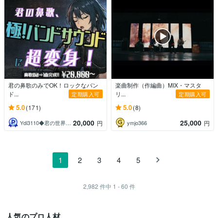
君の鼻歌のみでOK！ロックなバン
楽曲制作（作編曲）MIX・マスタ
ド...
リ...
定期購入可
定期購入可
5.0
5.0
(171)
(8)
20,000
25,000
Ydi3110◆君の世界に、音を与える。
ymjo366
円
円
1
2
3
4
5
2,982
件中
1 - 60
件
人気のプロ人材