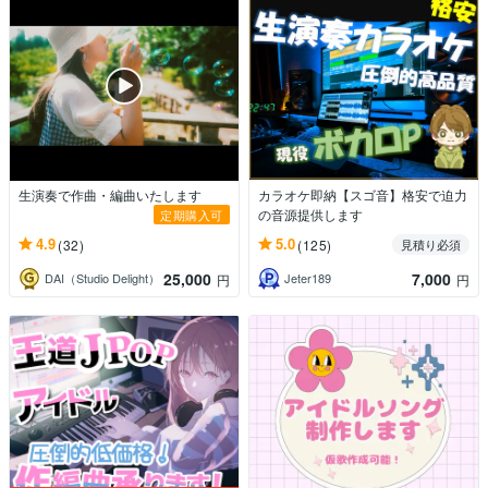
生演奏で作曲・編曲いたします
カラオケ即納【スゴ音】格安で迫力
の音源提供します
定期購入可
4.9
5.0
(32)
(125)
見積り必須
25,000
7,000
DAI（Studio Delight）
Jeter189
円
円