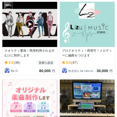
クオリティ重視！商用利用される方
プロクオリティ！商用可！メロディ
むけに制作します
ーに編曲をつけます
5.0
5.0
(39)
(47)
見積り必須
80,000
30,000
Six O
ゆきぽん by Lizu music
円
円