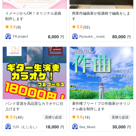
イメージからOK！オリジナル楽曲
商業作編曲家が低価格で編曲をしま
制作します
す
5.0
5.0
(9)
(53)
8,000
80,000
TR project
Ryosuke__music
円
円
バンド音源を高品質なカラオケに仕
著作権フリー！プロ作曲家がオリジ
上げます
ナル曲を制作します
5.0
5.0
(40)
(19)
見積り必須
見積り必須
18,000
30,000
六印（むじるし）
Sea_Music
円
円