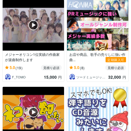
メジャーオリコン1位実績の作曲家
お店や商品、歌手の売りしに強い作
が楽曲制作します
曲...
定期購入可
5.0
5.0
(19)
(8)
見積り必須
見積り必須
15,000
32,000
F_TOMO
ソードミュージック＠作編曲の受付
円
円