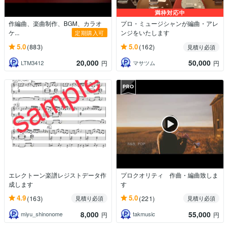
満枠対応中
作編曲、楽曲制作、BGM、カラオ
プロ・ミュージシャンが編曲・アレ
ケ...
ンジをいたします
定期購入可
5.0
5.0
(883)
(162)
見積り必須
20,000
50,000
LTM3412
マサツム
円
円
エレクトーン楽譜レジストデータ作
プロクオリティ 作曲・編曲致しま
成します
す
4.9
5.0
(163)
(221)
見積り必須
見積り必須
8,000
55,000
miyu_shinonome
takmusic
円
円