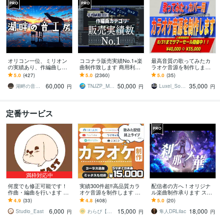
オリコン一位、ミリオン
ココナラ販売実績No.1⭐︎楽
最高音質の歌ってみたカ
の実績あり、作編曲しま
曲制作致します 商用利用
ラオケ音源を制作します
す ピアノが特に得意で
OK♫ リピーター多数の楽
《原曲と同クオリティの
5.0
(427)
5.0
(2360)
5.0
(35)
す。ピアノアレンジはお
曲制作サービスです
音源》《リーズナブル価
60,000
50,000
35,000
任せください。
格》《迅速対応》
湖畔の音工房
TNJZP_MUSIC
Luxel_Sound Designer
円
円
円
定番サービス
満枠対応中
何度でも修正可能です！
実績300件超‼️高品質カラ
配信者の方へ！オリジナ
作曲・編曲を行います ボ
オケ音源を制作します ●
ル楽曲制作承ります スト
カロ、バンドサウンド、E
音程修正ミックスもOK！
リングス、ピアノを使用
4.9
(33)
4.8
(408)
5.0
(20)
DM系の楽曲を主に製作し
●著作権の気になる歌みた
したエモい曲をお求めの
6,000
15,000
18,000
ています
配信等に！
方にオススメ
Studio_East
わらび【作曲・編曲・カラオケ音源制作】
隼人DRLilac
円
円
円