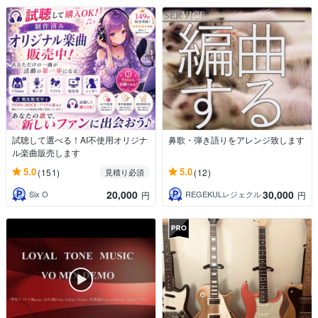
試聴して選べる！AI不使用オリジナ
鼻歌・弾き語りをアレンジ致します
ル楽曲販売します
5.0
5.0
(151)
(12)
見積り必須
20,000
30,000
Six O
REGEKULレジェクル
円
円