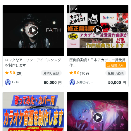
ロックなアニソン・アイドルソング
圧倒的実績！日本アカデミー賞受賞
を制作します
作...
定期購入可
5.0
5.0
(28)
(109)
見積り必須
見積り必須
60,000
50,000
I・G
永井カイル
円
円