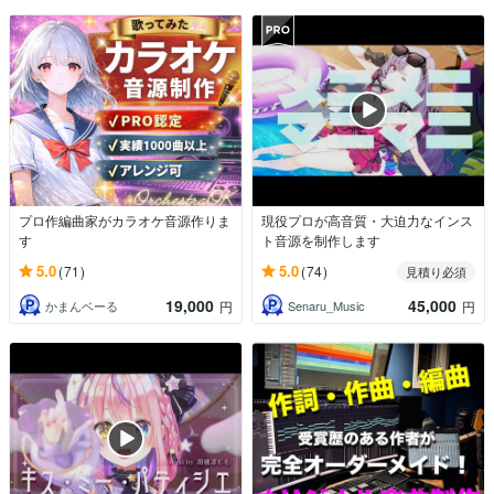
プロ作編曲家がカラオケ音源作りま
現役プロが高音質・大迫力なインス
す
ト音源を制作します
5.0
5.0
(71)
(74)
見積り必須
19,000
45,000
かまんベーる
Senaru_Music
円
円