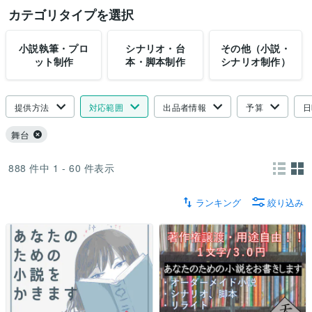
カテゴリタイプを選択
小説執筆・プロ
シナリオ・台
その他（小説・
ット制作
本・脚本制作
シナリオ制作）
提供方法
対応範囲
出品者情報
予算
日
舞台
888
件中
1 - 60
件表示
ランキング
絞り込み