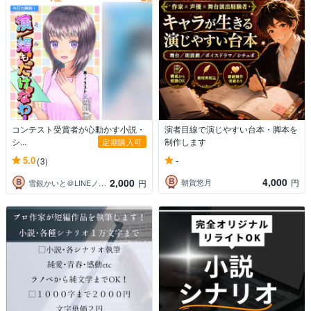
コンテスト受賞者が心動かす小説・
演者目線で演じやすい台本・脚本を
シ...
制作します
定期購入可
-
5.0
(3)
4,000
2,000
朝賀悠月
円
雪銀かいと＠LINEノベル･シーモア連載
円