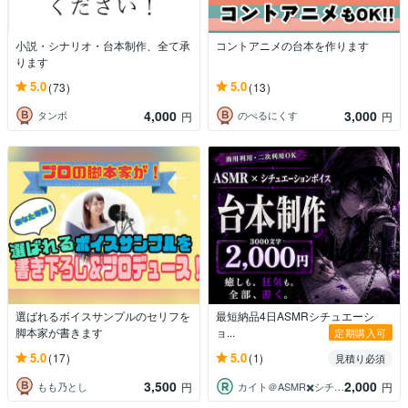
小説・シナリオ・台本制作、全て承
コントアニメの台本を作ります
ります
5.0
5.0
(73)
(13)
4,000
3,000
タンボ
のぺるにくす
円
円
選ばれるボイスサンプルのセリフを
最短納品4日ASMRシチュエーシ
脚本家が書きます
ョ...
定期購入可
5.0
5.0
(17)
(1)
見積り必須
3,500
2,000
もも乃とし
カイト＠ASMR✖️シチュボ台本書きます
円
円