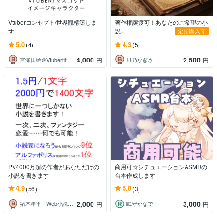
Vtuberコンセプト/世界観構築しま
著作権譲渡可！あなたのご希望の小
す
説...
定期購入可
5.0
4.3
(4)
(5)
4,000
2,500
宮瀬佳絵＠Vtuber世界観／ノベライズ
凪乃なぎさ
円
円
PV4000万超の作者があなただけの
商用可☆シチュエーションASMRの
小説を書きます
台本作成します
4.9
5.0
(56)
(3)
2,000
3,000
猪木洋平 Web小説 短納期対応可能
眠守かなで
円
円