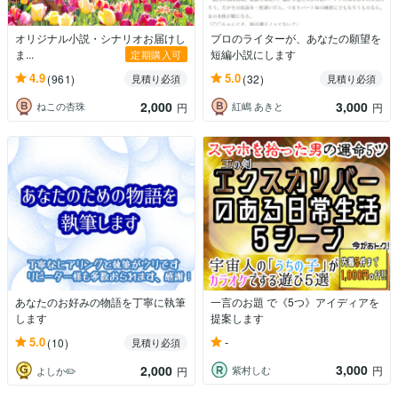
オリジナル小説・シナリオお届けし
プロのライターが、あなたの願望を
ま...
短編小説にします
定期購入可
4.9
5.0
(961)
(32)
見積り必須
見積り必須
2,000
3,000
ねこの杏珠
紅嶋 あきと
円
円
あなたのお好みの物語を丁寧に執筆
一言のお題 で《5つ》アイディアを
します
提案します
-
5.0
(10)
見積り必須
3,000
2,000
紫村しむ
円
よしか✏️
円