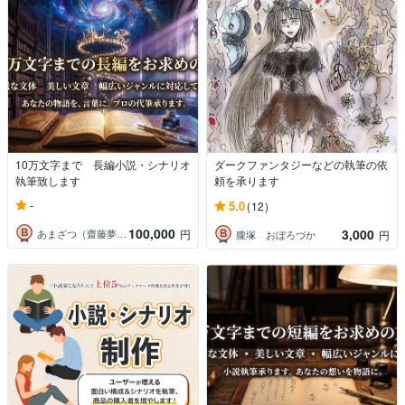
10万文字まで 長編小説・シナリオ
ダークファンタジーなどの執筆の依
執筆致します
頼を承ります
-
5.0
(12)
100,000
3,000
あまざつ（齋藤夢斗）
円
朧塚 おぼろづか
円