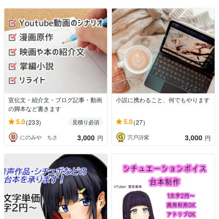
宣伝文・紹介文・ブログ記事・動画
小説に携わること、何でもやります
の脚本など書きます
5.0
5.0
(233)
(27)
見積り必須
3,000
3,000
にのみや ちさ
宍戸詩紫
円
円