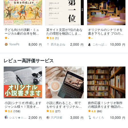
子ども向けの演劇・ミュ
某サイト文芸が1位のあな
オリジナルのシナリオを
ージカル劇の台本を制作
たの理想を物語にします
書き下ろします プロの現
します ★発表会などの台
某サイトで日間週間月間1
役劇作家があなたに合っ
-
5.0
(1)
-
本作成の悩み、解消しま
位を複数回獲得｜実績構
たシナリオを作ります。
8,000
2,000
10,000
す！
築中の特別価格
YonePii
西月あまね
こわっぱちゃん
円
円
円
レビュー高評価サービス
小説(シナリオ)作成します
小説に携わること、何で
創作応援！シナリオ制作
ジャンル様々！完全オリ
もやります オリジナル小
の相談承ります 物語の展
ジナルから夢小説までO
説、感想文、校閲等、願
開・構成・進め方に迷っ
5.0
(158)
5.0
(27)
4.9
(66)
K！
いを叶える一助になりま
ている方へ
2,000
3,000
10,000
す。
シエリ★☆web·シナリオライター
宍戸詩紫
モノくろ
円
円
円