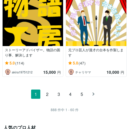
ストーリーアドバイザー。物語の困
元プロ芸人が漫才の台本を作製しま
り事、解決します
す
5.0
5.0
(114)
(47)
15,000
10,000
akira19751212
チャリヤマ
円
円
1
2
3
4
5
888
件中
1 - 60
件
人気のプロ人材