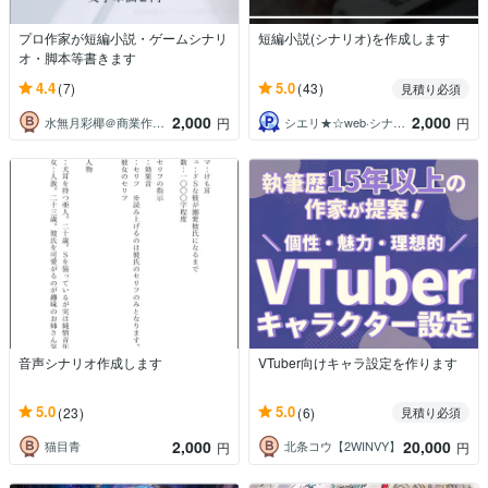
プロ作家が短編小説・ゲームシナリ
短編小説(シナリオ)を作成します
オ・脚本等書きます
4.4
5.0
(7)
(43)
見積り必須
2,000
2,000
水無月彩椰＠商業作家・編集者
シエリ★☆web·シナリオライター
円
円
音声シナリオ作成します
VTuber向けキャラ設定を作ります
5.0
5.0
(23)
(6)
見積り必須
2,000
20,000
猫目青
北条コウ【2WINVY】
円
円