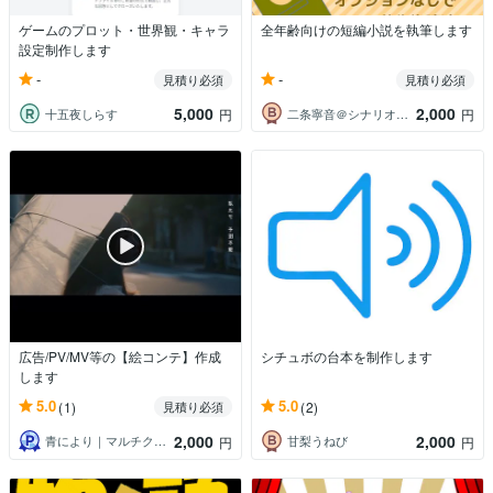
ゲームのプロット・世界観・キャラ
全年齢向けの短編小説を執筆します
設定制作します
-
-
見積り必須
見積り必須
5,000
2,000
十五夜しらす
二条寧音＠シナリオライター
円
円
広告/PV/MV等の【絵コンテ】作成
シチュボの台本を制作します
します
5.0
5.0
(1)
(2)
見積り必須
2,000
2,000
青により｜マルチクリエイター
甘梨うねび
円
円