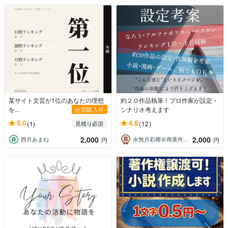
某サイト文芸が1位のあなたの理想
約２０作品執筆！プロ作家が設定・
を...
シナリオ考えます
定期購入可
5.0
4.8
(1)
(12)
見積り必須
2,000
2,000
西月あまね
水無月彩椰＠商業作家・編集者
円
円