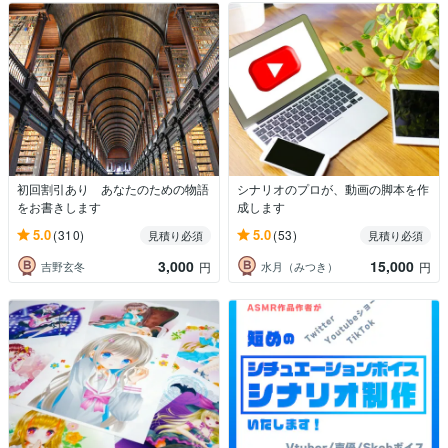
初回割引あり あなたのための物語
シナリオのプロが、動画の脚本を作
をお書きします
成します
5.0
5.0
(310)
(53)
見積り必須
見積り必須
3,000
15,000
吉野玄冬
水月（みつき）
円
円