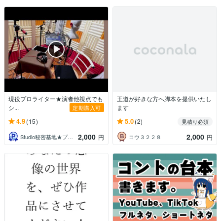
現役プロライター★演者他視点でも
王道が好きな方へ脚本を提供いたし
シ...
ます
定期購入可
4.9
5.0
(15)
(2)
見積り必須
2,000
2,000
Studio秘密基地★プロ声優＆プロ集団
コウ３２２８
円
円