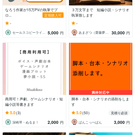
なろう作家が15万PVの執筆でプ
３万文字まで 短編小説・シナリオ
ロ...
執筆致します
定期購入可
-
-
5,000
30,000
セールスコピーライター｜工藤 修平
あまざつ（齋藤夢斗）
円
円
満枠対応中
商用可！声劇、ゲームシナリオ・短
脚本・台本・シナリオの添削をしま
編小説等書きます
す
5.0
5.0
(3)
(50)
見積り必須
2,000
3,000
深崎琴・ぬるま！
ぱんこっぺぱん
円
円