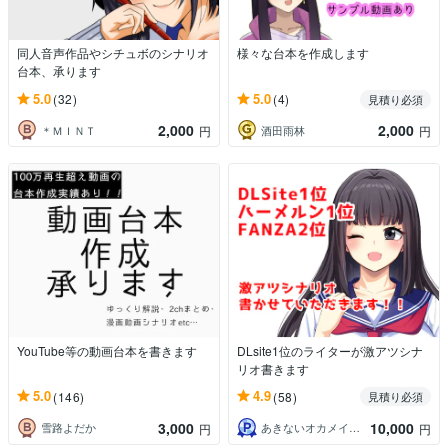
同人音声作品やシチュボのシナリオ
様々な台本を作成します
台本、承ります
5.0
5.0
(32)
(4)
見積り必須
2,000
2,000
＊ＭＩＮＴ
酒田雨林
円
円
YouTube等の動画台本を書きます
DLsite1位のライターが激アツシナ
リオ書きます
5.0
4.9
(146)
(58)
見積り必須
3,000
10,000
雪路よだか
あきないオカメインコ
円
円