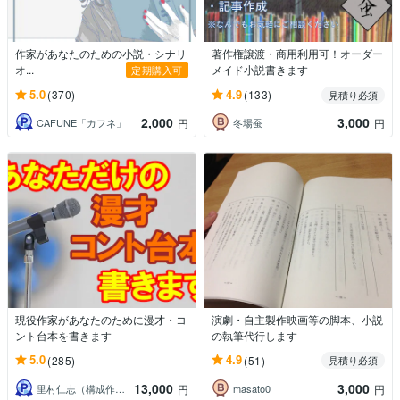
作家があなたのための小説・シナリ
著作権譲渡・商用利用可！オーダー
オ...
メイド小説書きます
定期購入可
5.0
4.9
(370)
(133)
見積り必須
2,000
3,000
CAFUNE「カフネ」
冬場蚕
円
円
現役作家があなたのために漫才・コ
演劇・自主製作映画等の脚本、小説
ント台本を書きます
の執筆代行します
5.0
4.9
(285)
(51)
見積り必須
13,000
3,000
里村仁志（構成作家・放送作家・漫才作家）
masato0
円
円