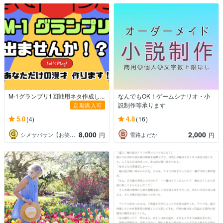
M-1グランプリ1回戦用ネタ作成し...
なんでもOK！ゲームシナリオ・小
説制作等承ります
定期購入可
5.0
4.8
(4)
(16)
8,000
2,000
シメサバサン【お笑いネタ作家】
雪路よだか
円
円