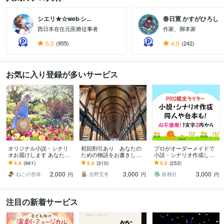
シエリ★☆web·シ...
春日寛 かすがひろし
西日本在住元医療従事者
作家、脚本家
5.0
(955)
4.9
(242)
お気に入り登録が多いサービス
オリジナル小説・シナリ
初回割引あり あなたの
プロがオーダーメイドで
オお届けします あなたの
ための物語をお書きしま
小説・シナリオ作成しま
物語を形に！小説で夢を
す 300件以上の実績 受賞
す 夢小説、短編小説、プ
4.9
(961)
5.0
(310)
5.0
(253)
叶えるヒーリングメソッ
経験あり どんな文章でも
ロット、シナリオ、同
2,000
3,000
3,000
ド
OK
人、台本作成も！
ねこの杏珠
吉野玄冬
妖精社
円
円
円
注目の新着サービス