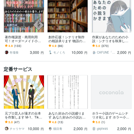
著作権譲渡・商用利用
創作応援！シナリオ制作
作家があなたのための小
可！オーダーメイド小説
の相談承ります 物語の展
説・シナリオを執筆しま
書きます 小説、シナリ
開・構成・進め方に迷っ
す ✴︎実績300以上✴︎小説・
4.9
(133)
4.9
(66)
5.0
(370)
オ、リライト、記事作
ている方へ
シナリオ・プロット執筆
3,000
10,000
2,000
成。純文学からラノベま
いたします
冬場蚕
モノくろ
CAFUNE「カフネ」
円
円
円
で！
定番サービス
元プロ芸人が漫才の台本
あなた好みの小説綴りま
ホラー小説のゲームシナ
を作製します M-1、TikTo
す あなた好みの小説お書
リオ化します ホラー小説
k、YouTube、余興など幅
きします。
のゲームシナリオ化をお
5.0
(47)
4.8
(13)
5.0
(1)
広く対応
願いします
10,000
2,000
2,000
チャリヤマ
猫目青
gkjtf495
円
円
円