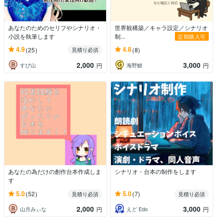
あなたのためのセリフやシナリオ・
世界観構築／キャラ設定／シナリオ
小説を執筆します
制...
定期購入可
4.9
4.8
(25)
(8)
見積り必須
2,000
3,000
すぴ山
海野鯱
円
円
あなたの為だけの創作台本作成しま
シナリオ・台本の制作をします
す
5.0
5.0
(52)
(7)
見積り必須
見積り必須
2,000
3,000
山月みぃな
えど Edo
円
円