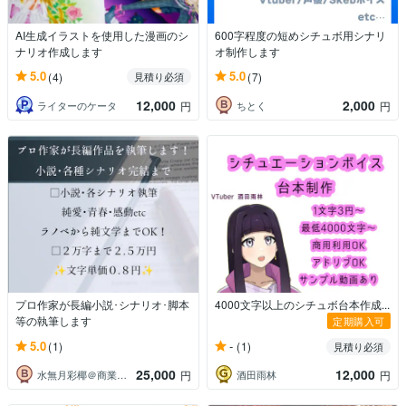
AI生成イラストを使用した漫画のシ
600字程度の短めシチュボ用シナリ
ナリオ作成します
オ制作します
5.0
5.0
(4)
(7)
見積り必須
12,000
2,000
ライターのケータ
ちとく
円
円
プロ作家が長編小説･シナリオ･脚本
4000文字以上のシチュボ台本作成...
等の執筆します
定期購入可
5.0
-
(1)
(1)
見積り必須
25,000
12,000
水無月彩椰＠商業作家・編集者
酒田雨林
円
円