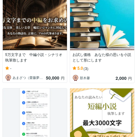
5万文字まで 中編小説・シナリオ
お試し価格 あなた様の思いを小説
執筆致します
として形にします
-
5.0
(3)
50,000
2,000
あまざつ（齋藤夢斗）
円
那木馨
円