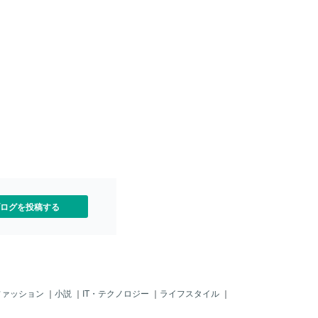
多読することで本当に大事な点に関する
知識を定着させることができます。 一
方で、大事と思う点が異なる著者間で完
全に一致することはないので、多読する
ことで「次に大事」くらいの点について
広くおさえることができます。③異なる
説明の仕方で理解が深まる 同じテーマ
であっても著者が異なれば、説明のアプ
ローチが異なることはよくあります。
例えば、売掛金を説明する場合、「先に
商品を渡して、あとでお金をもらう権
利」と固めに説明する人もいれば、「私
たちがクレジットカードで支払いするの
と同じ」と柔らかく説明する人もいま
す。 異なった説明をいくつか知ること
で理解を深めることができ、自分の中で
ログを投稿する
「要はこういうこと」と整理しやすくな
ファッション
｜
小説
｜
IT・テクノロジー
｜
ライフスタイル
｜