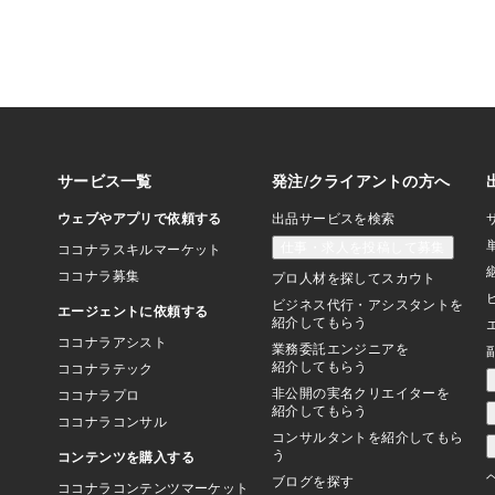
勉強の効果はあると思
25ページを解きまし
だったところを10回
暗記して。」 「やり
に書いたところを写メ
当にやったかチェック
「・・・・・・・・・
ます。」 「嘘をつか
ゃんとやって！今から
て！！」 「わかりま
ー！」 こんな感じ