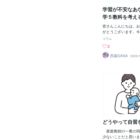
学習が不安なあな
学５教科を考え
皆さんこんにちは。お
がとうございます。今
ズ「学習が不安なあな
コラム
す。先日、ある学生さ
2
た。体調が思わしくな
きなかった。現在は週
西藤SANA
2025/
いる。勉強の遅れが心
えないというのは、と
と思います。これが長
ど、不安は大きくなる
して周りの家族も心配
でしょうか。文部科学
ば、通信制高校に通う
人。全高校生の10％
には、義務教育に通う
た中学生も多く含まれ
ます。特に、積み上
どうやって自習
数学 英語は、高校の
に、中学レベルの知識
家庭教師の一番の弱
ところ。ちなみに、他
少ないことだと思いま
ですが、、、【国語】