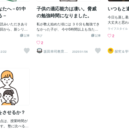
め、性行動等の問題が起きないの
計画を立てる
たへ－01中
子供の適応能力は凄い。脅威
いつもと
か？」・・・まあ、言えば限りない「ご
を正確に把握
両親らの心配」じゃ。それとね～、ボク
う。 どの科
る－
の勉強時間になりました。
今日も蒸し暑
独自の見解じゃけど・・・「もし、もし
意識があるの
大丈夫と思わ
読みいただきあり
だよ！（集団ワクチン接種）なんかされ
私が教え始めた頃には ３０分も勉強でき
ください。 
の熱中症対策
回から、新シリー
たら、中学生が抵抗できる？」・・・
なかった子が、 今や5時間以上も当たり
を集め、目標
ライフスタイル
今日は、期末
たへ」を始めま
「それとね～、（LGBTQI＋）なんてい
前にやっている。 凄い子だと朝8:30に来
す。 自分の
2
記事
学び
記事
で、振替のラ
んに話を聞きまし
う、悪魔としか言えない（ヤングラ
て、 夜21:30まで勉強しています。 子供
方向を明確に
2
たちでいっぱ
く、１年間通学で
ブ？）が追加されておるぞ
って本当に凄いですよね。 ちゃんとした
勉強計画を立
ンバーだった
１回程度通学して
よ！！」・・・「ヤングラブ？何それ？
環境を提供してあげれば、 それに乗っか
果的な春休み
坂田幸司教育研
探究＆学
12/22
2025/01/06
ですね。交流
究所
なぜラボ
配。義務教育に通
まるで（イタリア映画／ソドムの市）じ
ってちゃんとやります。 ただ、 ほとんど
のスケジュー
は中学生の雰
ても不安なことだ
ゃ。ボクの勘違いや考えすぎであってほ
の小学生は 自分一人でこういった環境下
い時間帯を把
中学生には小
く続けば続くほ
しいが、ジャニーだって、（英国のジミ
を作って 黙々と勉強することはできませ
目や難しい内
てるの？とび
。学生本人も、そ
ーサビル）や（子供性加害のエプスタイ
ん。 さすがにそこまではできません。 そ
ょう。 また
互いに良い刺
は募るのではない
ン）だってね～、そんな法律あれば、
こまで期待する方がナンセンスです。 こ
重要です。 
でしょうか。
省の調査によれ
「何か気が楽？」っていうことじゃ。も
ういったところだけ 大人と同等に扱おう
を割り当てつ
体調を崩され
高校生は約30万
し訴追されても「合法？」なんて言いか
とするのは、 いかがなものなのか
く学習するこ
いね。 それ
を占めます。この中
ねないぞよ！？「そんなバカなことナイ
な、、、と思います。 とにかく環境整備
を目指します
くださいませ
ことができなかっ
よ！」って言いきれるかい？！少し前に
をしてあげてください。 子供がやりやす
です。集中力
ていると推測され
「ジャニー喜多川」の数千人？にも及ぶ
いように これでもか⁉︎これでもか⁉︎という
れています。
げ型の教科である
「少年レイプ」が暴露されたばかりじゃ
くらい 工夫してあげてください。 極端に
るなど、適度
をさせるか？
教育課程に進む前
よ～「ジミー」も「数百人？」とも言わ
言えば 子供は机に座っているだけでいい
で、長時間の
をつけておきたい
れる男女関係ナイ「子供への性加害」
ので、 やるべきことをフランス料理のよ
けるこ
点は、授業時間が
の３教科は、私感
で、「エプスタイン」に
うに 次から次へと出して片付けて、 出し
す。 塾に比べると
読解力、漢字力を
て片付けてとやってあげてください。 こ