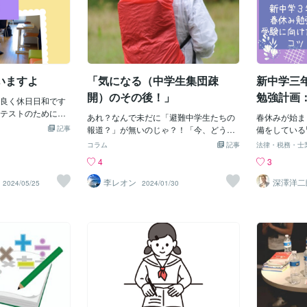
いますよ
「気になる（中学生集団疎
新中学三
開）のその後！」
勉強計画
良く休日日和です
のコツ
テストのために自
あれ？なんで未だに「避難中学生たちの
春休みが始ま
 なかなかお家では
記事
報道？」が無いのじゃ？！「今、どうし
備をしている
をとることができ
ているの？・・」・・・なぜ、ボクが
特に、これか
コラム
記事
法律・税務・士
懸命頑張っていら
「集団避難中学生たち」を心配している
は、少し緊張
4
3
時間にはラボ生同士
のか？・・・それはね～、・・・「過去
うか。 受験
しそうですよ。 明
に前例がナイ！」という事もアルが・・
「どのように
李レオン
深澤洋二
2024/05/25
2024/01/30
さんがほとんどな
書士
「なぜ、２日でこんな重要な事を決めな
う」「今から
いきましょ
いとイケナイのか？」・・・「１００キ
った不安な気
休日をお過ごしくだ
ロ離れている場所では、親が見学するに
ん。 でも、
も（時間と費用、道路事情も悪いことが
い一年の始ま
考えられる）ことで、なかなか行動でき
切な時間です
ない。１００キロといえば、約４時間位
とで、受験に
かかるという。」・・・「なんで無期限
整えることが
の自習をするのにそんな遠方に行かせる
が自信を持っ
のか？」・・・「だれが、見回りや指導
よう、春休み
をするのか？」・・・「深夜徘徊やいじ
のコツをお伝