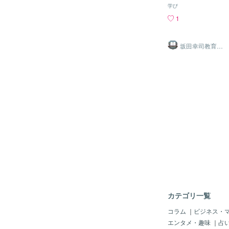
かなり少ないため、で
つける＞＞本や漫画を
学び
てきてしまいます。
漢字が書けるように中
1
中では論理的思考力を
る。【社会】歴史の流
やります。 家庭学習
歴史漫画や大河ドラマ
をしてもらいます。
は、中学よりも深い内
坂田幸司教育研
効率がいいのですが、
究所
ので、中学レベルの知
す。 ほとんどの子た
に大きな問題はない。
るということです。
理、生物、地学を日常
っぱくして言っても、
日常生活の中で、例え
ません。 お母様の一
る、氷がとけるのを観
ます。 この悩みが
など、身の回りのこと
が効率よく回っていな
事や興味ある事を観察
ても、塾に言っている
中学よりも深い内容で
てしまうようです。家
で、中学レベルの知識
でもやらないことが多
大きな問題はない。と
の子供の証言を取りま
ができると思います。
ながらただ座ってい
はどうしたらいいか。
これをできる限り解消
きたいと思います。ど
からのご依頼があれば、
教科
利用し子供たちの家庭
うにしています。 
カテゴリ一覧
悪いですが、タイミン
をするようにしてい
コラム
｜
ビジネス・
に宿題の範囲をノート
エンタメ・趣味
｜
占
の授業の時に確認する