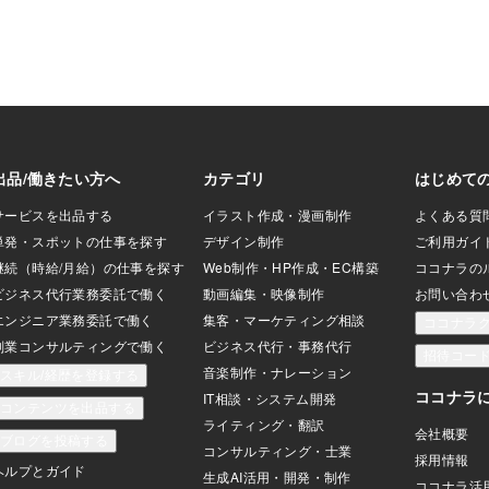
います。 「社会の
た。」 「それでは✖
ずつノートに書いて
ました！」 「ノート
してください。本
します。」
・・もう一度やり
ないで、最初からち
10分以内に写メし
した！イエッサ
でちょこち