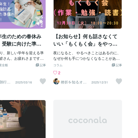
年生のための春休み
【お知らせ】何も話さなくて
：受験に向けた準備
いい「もくもく会」をやって
います
り、新しい学年を迎える準
夜になると、 やるべきことはあるのに、
皆さん、お疲れさまです。
なぜか何も手につかなくなることがあり
ら中学3年生になる皆さん
ます。 一人だと、 考えすぎてしまった
業全般
記事
コラム
記事
しているのではないでしょ
り、 スマホを眺めて終わってしまった
2
生になるという実感と共に、
り。 だから私は、 話さなくていい時間を
勉強を始めればいいのだろ
あらかじめ用意することにしました。 も
朗行政
挫折を知るオッ
2025/03/16
2025/12/31
クスフォード卒
でも間に合うのかな」とい
くもく会とは？ 声をつないだまま、 それ
｜ローレンス
持ちもあるかもしれませ
ぞれが静かに過ごす時間です。 本を読む
大丈夫です。春休みは、新し
勉強する 文章を書く ただ座っている ど
りに向けて自分を整える大
れでも構いません。 挨拶も、感想も、発
。 この期間を有効に使うこ
言も不要です。 なぜ、これをやるのか 人
向けての準備をしっかりと
は不思議なもので、 誰かが近くにいるだ
できます。 今回は、皆さん
けで、 少しだけ自分を保てることがあり
て新学年をスタートできる
ます。 この会は、 励まし合う場でも 成
の勉強計画の立て方と実践
長を競う場でもありません。 ただ、 「同
えします。【春休みの勉強
じ時間に、誰かが起きている」 それだけ