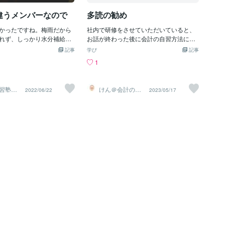
前に】 まずは、自分の現状
を共有する場です。 参加は無料です。 会
違うメンバーなので
多読の勧め
することから始めましょ
話が苦手な方ほど、向いています。※気な
目が得意で、どの科目に苦手
った方はDMでご連絡ください。
かったですね。梅雨だから
社内で研修をさせていただいていると、
か、じっくりと考えてみて
れず、しっかり水分補給等
お話が終わった後に会計の自習方法につ
また、志望校についての情報
をされてくださいね。 さて
いて質問をいただくことがあります。そ
を設定することも重要で
記事
学び
記事
テスト真っ只中ということ
の際には難しい専門書１冊を読み込むの
立ち位置を知り、目指すべき
1
ボ生やら自習に来るラボ生
ではなく、色々な方が書いている入門書
することで、より効果的な
いでした。 いつもと違うメ
をたくさん読む「多読」をお勧めしてい
てることができます。【効
りするので、たまには良い
ます。その理由は次の３点になります。
の勉強計画の立て方】 1日
習塾｜
けん＠会計の家
2022/06/22
2023/05/17
もできますし^_^ 小学生に
①相性のミスマッチを回避する ②大
庭教師
ルを組む際は、集中力が高
囲気が伝わるでしょうし、
事な点をおさえつつ周辺知識が広がる
握し、その時間に重要な科
学生なのに、こんな勉強し
③異なる説明の仕方で理解が深まる①相
容を学習するようにしまし
っくりすることもあり、お
性のミスマッチを回避する 私だけかも
、科目別の学習時間の配分も
激になっていたのではない
しれないのですが、同じテーマの本であ
苦手科目にはより多くの時間
 明日も気温が高そうです。
っても、文字の大きさ・挿絵の有無・言
つ、得意科目もバランスよ
ないようお気をつけくださ
葉遣い等で得意な本・苦手な本が結構分
とで、総合的な学力アップ
では今日もゆっくりおやすみ
かれます。 この１冊でマスターすると
。 休憩時間の取り方も大切
。
気合を入れて購入した本と自分の相性が
は約50分で低下するといわ
合わず、会計をあきらめるということが
 45分勉強したら10分休憩す
ないようにするには、色んな本を読むこ
な休憩を取り入れること
とが有効です。②大事な点をおさえつつ
学習でも効率を落とさず続
周辺知識が広がる 違う著者が書いてい
ても、本当に大事な点はどの入門書にも
共通して取り上げられるはずですので、