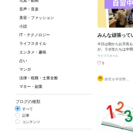
写真・動画
音声・音楽
美容・ファッション
小説
みんな頑張って
IT・テクノロジー
ライフスタイル
今日は朝からお天気も
が、ラボ生たちは中間
エンタメ・趣味
習をしにきています。
ライフスタイル
誘惑も多く、勉強時間
占い
5
ないため、教室で一生
マンガ
っしゃいます。 休憩
でお話をしたりして楽
法律・税務・士業全般
探究＆学習塾｜
日も来てくださるお子
なぜラボ
マネー・副業
ので、一緒に頑張って
う！！ それでは良い
さいませ。
ブログの種類
すべて
記事
コンテンツ