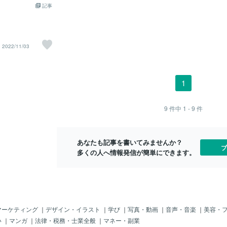
きることが限られ
読む。できれば、
記事
こまでやるべきなのか、 どこまでやるべ
 そのため、授業の
学漢字ドリルをす
きなのかは、 子供の成長度合いによって
養う練習を中心に
れを把握する＞＞
変わります。 もの凄く手をかけてあげる
では暗記中心の勉強
を見る。高校で
子でも だんだんとやるべきことを覚えて
 このやり方自体は
容で学習しなおす
きて、 少しずつ一人で動き出すようにな
2022/11/03
問題が一つありま
識がなくても履修
ります。 ここでも適応能力を発揮しま
ちが家庭学習をサボ
【理科】化学、物
す。たくさん手をかけながら たくさん愛
 お母さんが口を酸
生活で考える＞＞
情を注いでもらえれば、 子供たちは必ず
そう簡単にはやり
ば空を見上げてみ
動き出します。 子供が動き出さない時
1
番の悩み種だと思い
察する、家庭菜園
は、 その原因は子供ではなく 親の方にあ
あるので、塾の授業
で不思議だと思う
ることが多いです。 疲れているお母さん
いのがわかってい
する。高校では、
に向かって、 あれやって！これやって！
9
件中
1 - 9
件
方がマシだと考え
学習しなおすの
とお願いしづらいと思うので、 ご子息の
でやらない子は塾
がなくても履修に
家庭学習の環境を 一度ゼロからチェック
いです。何百人も
いうことで、家学
してみてください。 それだけで劇的に変
したが、ぼーとし
あなたも記事を書いてみませんか？
では、英語と数学
わることが多い
ブ
られるそうです。
多くの人へ情報発信が簡単にできます。
これを深堀してい
するためにご両親
ちらも積み上げの
LINEやzoomを
学習を監視するよ
監視というと言葉が
グよく適宜声掛け
ます。 授業の最後
マーケティング
｜
デザイン・イラスト
｜
学び
｜
写真・動画
｜
音声・音楽
｜
美容・
に書いて一週間後
い
｜
マンガ
｜
法律・税務・士業全般
｜
マネー・副業
よりは、 はるかに