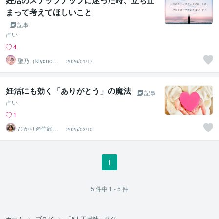
妊活のステップアップに迷った時、立ち止
まって考えてほしいこと
記事
占い
4
聖乃（kiyono）
2026/01/17
★子宝鑑定占い
師★
妊活にも効く「ありがとう」の魔法
記事
占い
1
ひかり＠笑顔へ
2025/03/10
導くヒーリング
セラピスト
1
5
件中
1 - 5
件
ホーム
ブログ
「#人工授精」タグ