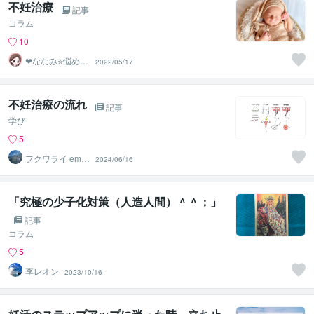
不妊治療
記事
コラム
10
❤ななみ⭐悩める
2022/05/17
あなたの1番の味
方❤
不妊治療の流れ
記事
学び
5
フクワライ embr
2024/06/16
yology2901
「究極の少子化対策（人造人間）＾＾；」
記事
コラム
5
李レオン
2023/10/16