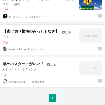
マネー・副業
2
ぐっちょんです
2026/02/27
【逃げ切り根性のみっともなさ】
記事
学び
2
Yasuda Tadashi
2022/07/31
早めのスタートがいい？
記事
ビジネス・マーケティング
1
相続事業承継コ
2022/04/29
ンサルタント
1