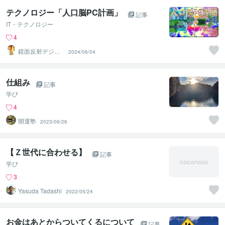
テクノロジー「人口脳PC計画」
記事
IT・テクノロジー
4
鏡面反射デジタ
2024/06/04
ルアート製作所
（鈴木穣）
仕組み
記事
学び
4
開運塾
2023/06/26
【Ｚ世代に合わせる】
記事
学び
3
Yasuda Tadashi
2022/05/24
お金はあとからついてくるについて
記事