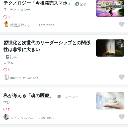
テクノロジー「今後発売スマホ」
記事
IT・テクノロジー
9
鏡面反射デジタ
2023/02/07
ルアート製作所
（鈴木穣）
習慣化と次世代のリーダーシップとの関係
性は非常に大きい
記事
コラム
6
kazaar
2024/09/11
私が考える「魂の医療」
コンテンツ
学び
5
☆メンタルヘル
2022/10/22
スナビゲーター
☆ 濵野功一