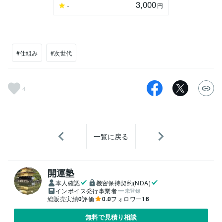
3,000
-
円
#仕組み
#次世代
4
一覧に戻る
開運塾
本人確認
機密保持契約(NDA)
インボイス発行事業者
未登録
総販売実績
0
評価
0.0
フォロワー
16
無料で見積り相談