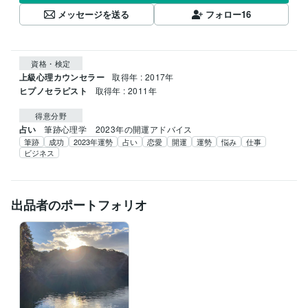
メッセージを送る
フォロー
16
資格・検定
上級心理カウンセラー
取得年 : 2017年
ヒプノセラピスト
取得年 : 2011年
得意分野
占い
筆跡心理学　2023年の開運アドバイス
筆跡
成功
2023年運勢
占い
恋愛
開運
運勢
悩み
仕事
ビジネス
出品者のポートフォリオ