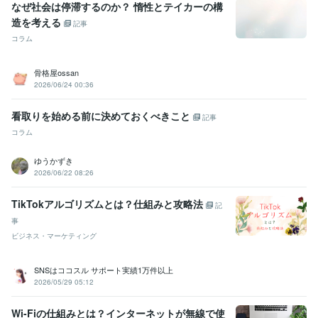
なぜ社会は停滞するのか？ 惰性とテイカーの構
造を考える
記事
コラム
骨格屋ossan
2026/06/24 00:36
看取りを始める前に決めておくべきこと
記事
コラム
ゆうかずき
2026/06/22 08:26
TikTokアルゴリズムとは？仕組みと攻略法
記
事
ビジネス・マーケティング
SNSはココスル サポート実績1万件以上
2026/05/29 05:12
Wi-Fiの仕組みとは？インターネットが無線で使