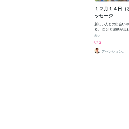
スターの私があなたに
１２月１４日（
リ確実に昇龍に乗る！
る！体験をする！それ
ッセージ
たの魂の能力を超開花
造してゆきませんか？
新しい人との出会いや
いているだけであなた
る。 自分と波動が合
て細胞喜び世界平和へ
係は終わり、新しい関
占い
ラクルシフト✨∞✨無
けの繋がりではなく、
3
きつける∞世界平和∞ 
ことができる関係を大
な眠り ∞ 感謝 ∞ 宇
意。 無理をせず、自
アセンションナ
ビゲーター和（K
∞ 無限のエネルギー 
ことを優先させてくだ
azu）
∞ 宇宙の真理 ∞ 愛 ∞ 
に扱うことで、人を大
光の神聖ヒーリングエ
がっていくでしょう。
ひ1日の始まりそして
の上昇気流に乗せてく
に☆ゆっくりおやすみ
生のステージを押し上
を祝福を受け取る準備
ーソンに出会えるなど
よ！今日も最幸の1日
に恵まれることを示唆
ンスに怖気づかないこ
６７枠の後遺症のご相
グの対応も行っていま
い合わせください。