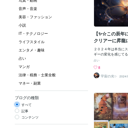
写真・動画
音声・音楽
美容・ファッション
小説
【✨☆この辰年
IT・テクノロジー
クリアーに昇龍
ライフスタイル
方法とは？✨】
２０２４年は本当にス
エンタメ・趣味
ギーの変化を感じてる
占い
ではないでしょうか？
占い
ゃくちゃそう感じてい
マンガ
8
ね〜本当に驚くような
法律・税務・士業全般
かったことが起こって
宇宙の光✨
2024/
ブに感じても実はすご
マネー・副業
ここでポイントなのが
って乗ってゆくのか？
今年は昇龍もあるけど
ブログの種類
らに乗るかが運命の分
すべて
が凄いんですね今まで
ルギーの流れるスピー
記事
ら昇龍にしっかり乗っ
コンテンツ
ワードなんですこのキ
リングヒーリング∞大