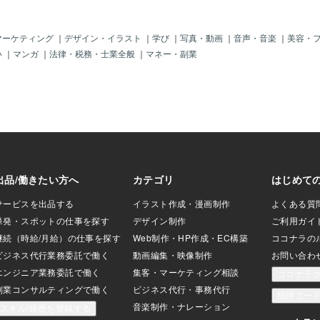
マーケティング
｜
デザイン・イラスト
｜
学び
｜
写真・動画
｜
音声・音楽
｜
美容・
い
｜
マンガ
｜
法律・税務・士業全般
｜
マネー・副業