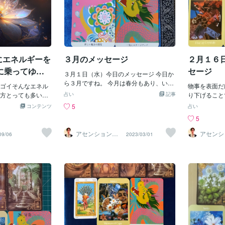
にエネルギーを
３月のメッセージ
２月１６
に乗ってゆく
セージ
３月１日（水）今日のメッセージ 今日か
ら３月ですね。 今月は春分もあり、いよ
ゴイそんなエネル
物事を表面だ
いよ春が近づいてきた感じです それでは
方とっても多いの
占い
記事
り下げること
３月のメッセージをお伝えしますね。ル
なぜなら私もめち
ょう。吉報が
5
コンテンツ
占い
ノルマンカードは９枚引きです。中央に
るからなのです
ジへ移行する
5
あるカードが「キーカード」で、一番重
こと思いもよらな
力。創造力。
要なメッセージになります。今回は
いて一見ネガティ
すかは、あな
アセンションナ
アセンシ
09/06
2023/03/01
「鎌」のカードです。 決断することで、
ビゲーター和（K
ビゲータ
いチャンスばかり
ちらが良くて
azu）
azu）
大きく道は開かれる。手放す勇気。手放
今年昇龍にどうや
はないのです
すことで、同時に収穫が得られるでしょ
ってこと実は特に
ものを見てい
う。現状に執着することなく、常に刷新
降龍もあってどち
上昇気流に乗
していくことが大事です。 先のことの不
かれ道そう２極化
のステージを
安や恐れは幻想です。また、未来や過去
と全く違ったエネ
があるかもし
など、時間の概念に囚われないことも大
ドここをどうした
づかず、飛び
切です。 もし、身動きが取れない状況が
て行けるかがキー
あるとしたら今はその状況が、自分にと
ーワードはクリア
って必要な学びだということ。常識に囚
丈夫ヒーリングマ