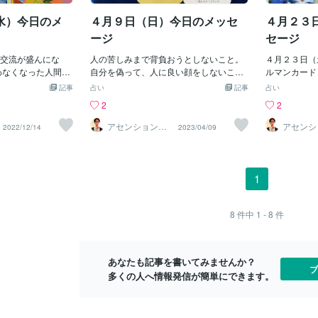
われず、逆転の発想をしていきましょ
お届けしてバッチ
う。 月の満ち欠けがあるように、状況は
水）今日のメ
４月９日（日）今日のメッセ
４月２３
イメージができ
変化していきます。この世の中で、変わ
がこちら☆⇩⇩⇩あな
ージ
セージ
らないものなど存在しないのです。変化
して輝く人生を創
を受け入れる柔軟さ、循環を意識してい
この動画をみて聴
交流が盛んにな
人の苦しみまで背負おうとしないこと。
４月２３日（
きましょう。 あなたの魅力というのは、
の波動が大調和し
わなくなった人間関
自分を偽って、人に良い顔をしないこと
ルマンカード
ひとつではなく、たくさんあるというこ
と繋がる波動へミ
係が始まる。 形だ
です。 重圧や抱えているものを手放すこ
の象徴カード
記事
占い
記事
占い
と。自分でも、まだ氣づいていない魅力
限の愛と豊かさを引
魂レベルで繋がる
と。今まで抱えていたものを、手放した
rfer」（波に
2
2
が必ずあるはずです。それは人との出会
神聖幾何学 ∞ 豊か
切に。 不摂生に注
分だけ、新しいものが入ってくるでしょ
る子供） 「t
いの中で、見つけることができるかもし
宙の祝福 ∞ 地球の愛
分の体を大切にする
う。もう今のあなたに合わないもの、必
「昇龍」（一
アセンションナ
アセンシ
2022/12/14
2023/04/09
れません。ご縁を大切にしてください
ビゲーター和（K
ビゲータ
∞ 宇宙の源と繋がる
さい。 自分を大切
要とないと感じるものは手放していきま
のカードは、
azu）
azu）
（花龍） 春分を境に、一気にステージア
喜び ∞ 光 ∞宇宙の
切にすることに繋
しょう。それができると、今後の展開は
身を表します
ップする暗示があります。上昇気流にう
ネルギー入り✨ぜ
 「昇龍」は、人生
早く進んでいくでしょう。 受け取るには
でくる 高み
まく乗っていきましょう。タイミングが
休息やリフレッシュ
れる存在です。 人
女性性のエネルギーを使っていく必要が
恐れるな、今
1
重要です。上がる時は自然に上がってい
の時に🌌宇宙の富
げてくれるキーパ
あります。何もしなくても、「自分には
深くまで内観
きますから、頑張り過ぎないこと、無理
が整ってゆきます
、 新しい人間関係
受け取る価値がある」と信頼することで
れ 感情に蓋
をしないことが大切です。睡眠時間をた
を☆
しています。 チャ
す。喜びに心を開き、受け止めていきま
事 感情に良
8
件中
1 - 8
件
くさん取るように心がけてください（昇
とが大事です。５
しょう。あなたが喜ぶことで、周囲を明
情を感じてい
龍）
談、遠隔ヒーリン
るくし、幸せを広げることになるので
を信頼せよ 
す。 お気軽にお問
す。 【一気にステージアップ】昇龍は上
されるように
あなたも記事を書いてみませんか？
昇気流に乗せてくれる存在です。人生の
れている も
ブ
多くの人へ情報発信が簡単にできます。
ステージアップのチャンス。新たな人間
いればすべて
関係にも恵まれる暗示があります。チャ
ていく時 新
ンスに怖気づかず、飛び込んでいく勇気
に出会う チ
を持ってください。
むこと