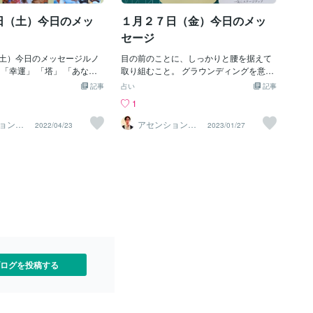
日（土）今日のメッ
１月２７日（金）今日のメッ
セージ
土）今日のメッセージルノ
目の前のことに、しっかりと腰を据えて
 「幸運」 「塔」 「あなた
取り組むこと。 グラウンディングを意
」 ボイジャータロット 「su
識。 あなたの元に人がたくさん集まって
記事
占い
記事
乗る男性） 「feeler」（感じ
くるでしょう。 新しい出会いや交流のチ
1
rust」（信頼） 龍神カード
ャンス。積極的になって吉。 あなたの想
気にステージアップ）※女性
像力を生かして、現実を創造していきま
ョンナ
アセンションナ
2022/04/23
2023/01/27
ー和（K
ビゲーター和（K
男性が見ていてもあなた自
しょう。 あなたは、無限の可能性を創造
azu）
 ラッキー、幸運が舞い込ん
することができるのです。 「昇龍」は、
を目指せ、一人になることを
あなたのステージが上がることを告げる
は自分に集中する時 自分を
存在です。 一氣に上昇気流に乗って、進
していくこと 感情の波に乗
んでいきましょう。 チャンスに飛び込む
をせず、感じていくことが大
勇気を持ってください。
い悪いはない ありのままの感
くこと 自分を信頼せよ 宇宙
そうすれば周りの人から信頼
なる あなたは宇宙から守ら
っと気軽に、リラックスして
ログを投稿する
うまくいく 上昇気流に乗っ
しい人間関係、キーパーソン
ャンスに怖気づかずに飛び込