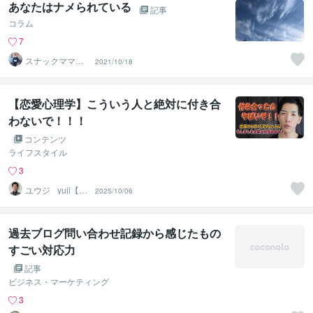
あなたはナメられている
記事
コラム
7
スナックママみ
2021/10/18
ちる
【恋愛心理学】こういう人と絶対に付き合
わないで！！！
コンテンツ
ライフスタイル
3
ユウジ_ yuji【心
2025/10/06
理学で悩みを解
決】
過去ブログ問い合わせ記録から感じたもの
すごい対応力
記事
ビジネス・マーケティング
3